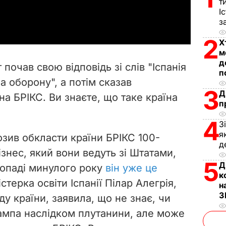
т
a
І
з
y
2
Х
V
м
д
очав свою відповідь зі слів "Іспанія
п
i
а оборону", а потім сказав
3
Д
їна БРІКС. Ви знаєте, що таке країна
d
п
e
4
З
я
зив обкласти країни БРІКС 100-
o
д
знес, який вони ведуть зі Штатами,
5
Д
топаді минулого року
він уже це
к
істерка освіти Іспанії Пілар Алегрія,
н
З
у країни, заявила, що не знає, чи
ампа наслідком плутанини, але може