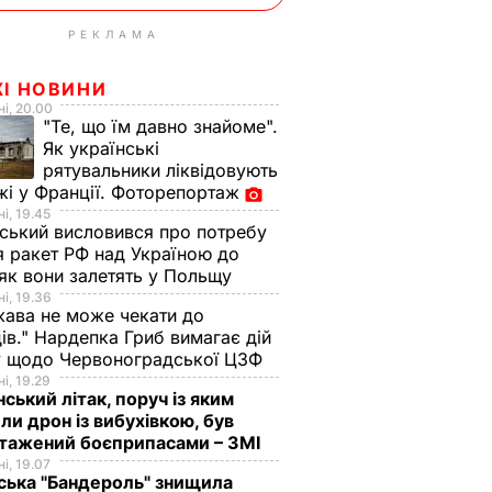
РЕКЛАМА
ЖІ НОВИНИ
і, 20.00
"Те, що їм давно знайоме".
Як українські
рятувальники ліквідовують
і у Франції. Фоторепортаж
і, 19.45
ський висловився про потребу
я ракет РФ над Україною до
 як вони залетять у Польщу
і, 19.36
ава не може чекати до
ів." Нардепка Гриб вимагає дій
у щодо Червоноградської ЦЗФ
і, 19.29
нський літак, поруч із яким
ли дрон із вибухівкою, був
нтажений боєприпасами – ЗМІ
і, 19.07
ська "Бандероль" знищила