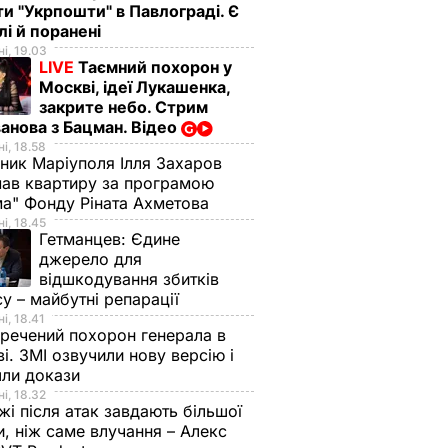
ти "Укрпошти" в Павлограді. Є
лі й поранені
і, 19.03
LIVE
Таємний похорон у
Москві, ідеї Лукашенка,
закрите небо. Стрим
анова з Бацман. Відео
і, 18.58
ник Маріуполя Ілля Захаров
ав квартиру за програмою
а" Фонду Ріната Ахметова
і, 18.45
Гетманцев:
Єдине
джерело для
відшкодування збитків
су – майбутні репарації
і, 18.41
речений похорон генерала в
і. ЗМІ озвучили нову версію і
шли докази
і, 18.32
і після атак завдають більшої
, ніж саме влучання – Алекс