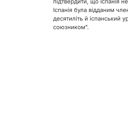
підтвердити, що Іспанія н
Іспанія була відданим чл
десятиліть й іспанський 
союзником".