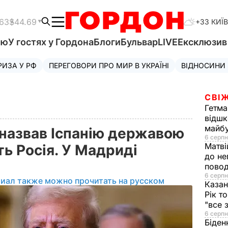
.63
$44.69
+33 КИЇВ
'ю
У гостях у Гордона
Блоги
Бульвар
LIVE
Ексклюзи
РИЗА У РФ
ПЕРЕГОВОРИ ПРО МИР В УКРАЇНІ
ВІДНОСИНИ
СВІЖ
Гетма
відшк
майбу
назвав Іспанію державою
6 серпн
Матві
ть Росія. У Мадриді
до не
повод
6 серпн
риал также можно прочитать на русском
Казан
Рік т
"все 
6 серпн
Біден