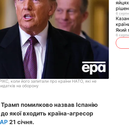
яйцях
рішен
6 серпн
Каза
країн
Який 
6 серпн
РІКС, коли його запитали про країни НАТО, які не
идатків на оборону
Трамп помилково назвав Іспанію
 до якої входить країна-агресор
AP
21 січня.