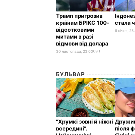
Трамп пригрозив
Індонез
країнам БРІКС 100-
стала 
відсотковими
6 січня, 23
митами в разі
відмови від долара
30 листопада, 23.00
СВІТ
БУЛЬВАР
"Хрумкі зовні й ніжні
Дружин
всередині".
після ф