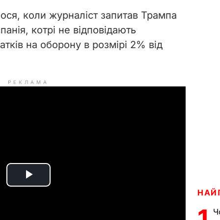
алося, коли журналіст запитав Трампа
спанія, котрі не відповідають
тків на оборону в розмірі 2% від
РЕКЛАМА
P
НАЙ
l
1
Ч