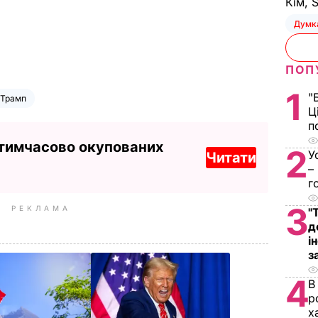
Кім, 
Думк
ПОП
1
"
 Трамп
Ц
п
 тимчасово окупованих
2
У
Читати
–
г
3
РЕКЛАМА
"
д
і
з
4
В
р
х