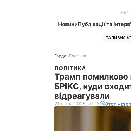
€51
Новини
Публікації та інтерв
ПАЛИВНА К
Гордон
Політика
ПОЛІТИКА
Трамп помилково 
БРІКС, куди входи
відреагували
21 січня 2025, 21.18
Этот мате