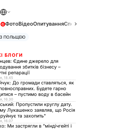
в
Фото
Відео
Опитування
Спецпроєкти
Війна в Укра
 З ПОЛЬЩЕЮ
І БЛОГИ
нцев:
Єдине джерело для
одування збитків бізнесу –
тні репарації
я, 18.45
йчук:
До громади ставляться, як
повносправних. Будете гарно
итися – пустимо воду в басейн
я, 16.30
ський:
Пропустили круглу дату.
ому Лукашенко заявляв, що Росія
зруйнує та захопить"
я, 16.07
ко:
Ми застрягли в "міндічгейті і