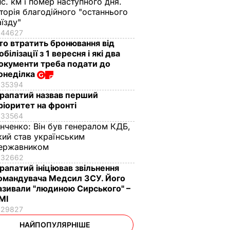
ис. км і помер наступного дня.
сторія благодійного "останнього
аїзду"
44627
то втратить бронювання від
обілізації з 1 вересня і які два
окументи треба подати до
онеділка
35394
рапатий назвав перший
ріоритет на фронті
33564
інченко:
Він був генералом КДБ,
кий став українським
ержавником
32662
рапатий ініціював звільнення
омандувача Медсил ЗСУ. Його
азивали "людиною Сирського" –
МІ
29827
НАЙПОПУЛЯРНІШЕ