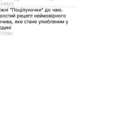
24623
іжні "Поцілуночки" до чаю.
ростий рецепт неймовірного
ечива, яке стане улюбленим у
одині
17290
II
Куди поділася екс-
Галета з томатами
зірка "ВІА Гри"
готується легко, а