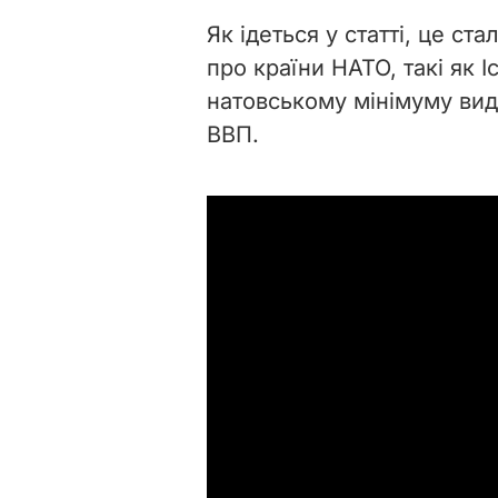
Як ідеться у статті, це ст
про країни НАТО, такі як І
натовському мінімуму вида
ВВП.