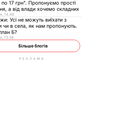
 по 17 грн". Пропонуємо прості
ня, а від влади хочемо складних
я, 14.48
нжи:
Усі не можуть виїхати з
и чи в села, як нам пропонують.
план Б?
я, 13.58
Більше блогів
РЕКЛАМА