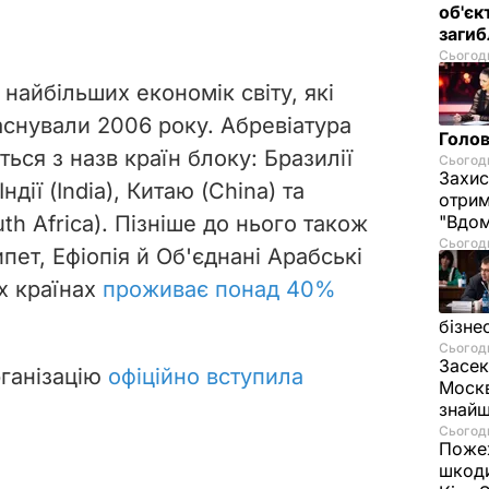
об'єк
загиб
Сьогодн
 найбільших економік світу, які
аснували 2006 року. Абревіатура
Голов
ться з назв країн блоку: Бразилії
Сьогодн
Захис
 Індії (India), Китаю (China) та
отрим
th Africa). Пізніше до нього також
"Вдом
Сьогодн
пет, Ефіопія й Об'єднані Арабські
х країнах
проживає понад 40%
бізне
Сьогодн
Засек
рганізацію
офіційно вступила
Москв
знай
Сьогодн
Пожеж
шкоди