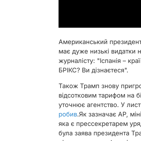
Американський президент п
має дуже низькі видатки н
журналісту: "Іспанія – кра
БРІКС? Ви дізнаєтеся".
Також Трамп знову пригро
відсотковим тарифом на бі
уточнює агентство. У лис
робив
.Як зазначає AP, мін
яка є прессекретарем уряд
була заява президента Тр