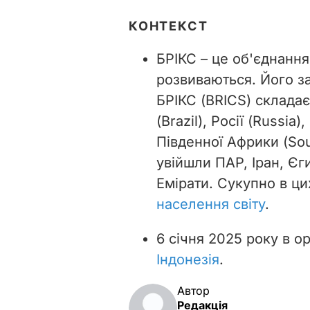
КОНТЕКСТ
БРІКС – це об'єднання
розвиваються. Його з
БРІКС (BRICS) складає
(Brazil), Росії (Russia),
Південної Африки (Sou
увійшли ПАР, Іран, Єги
Емірати. Сукупно в ци
населення світу
.
6 січня 2025 року в о
Індонезія
.
Автор
Редакція