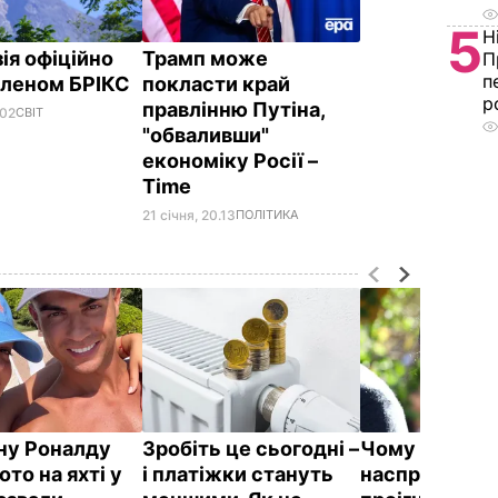
5
Н
ія офіційно
Трамп може
П
п
членом БРІКС
покласти край
р
правлінню Путіна,
.02
СВІТ
"обваливши"
економіку Росії –
Time
21 січня, 20.13
ПОЛІТИКА
у Роналду
Зробіть це сьогодні –
Чому Чарльз I
ото на яхті у
і платіжки стануть
насправді