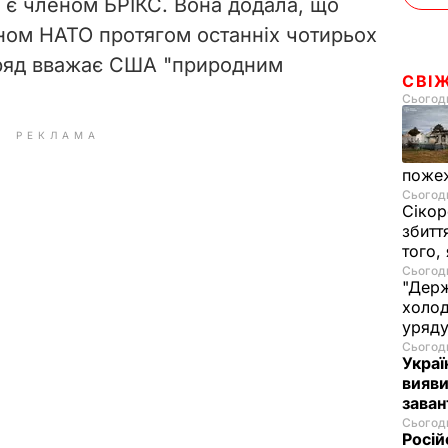
е є членом БРІКС. Вона додала, що
еном НАТО протягом останніх чотирьох
уряд вважає США "природним
СВІ
Сьогодн
РЕКЛАМА
пожеж
Сьогодн
Сікор
збитт
того,
Сьогодн
"Держ
холод
уряд
Сьогодн
Украї
вияви
зава
Сьогодн
Росій