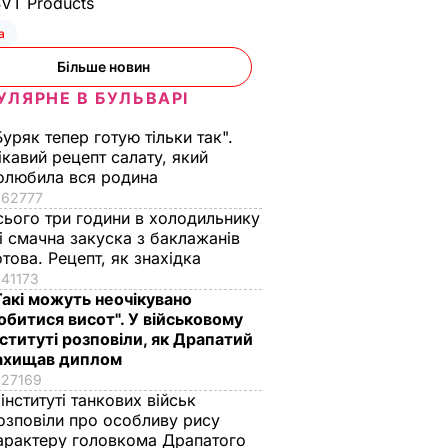
SVT Products
а
Більше новин
УЛЯРНЕ В БУЛЬВАРІ
Буряк тепер готую тільки так".
ікавий рецепт салату, який
олюбила вся родина
62777
сього три години в холодильнику
 і смачна закуска з баклажанів
отова. Рецепт, як знахідка
41173
Такі можуть неочікувано
обитися висот". У військовому
нституті розповіли, як Драпатий
ахищав диплом
27169
 інституті танкових військ
озповіли про особливу рису
арактеру головкома Драпатого