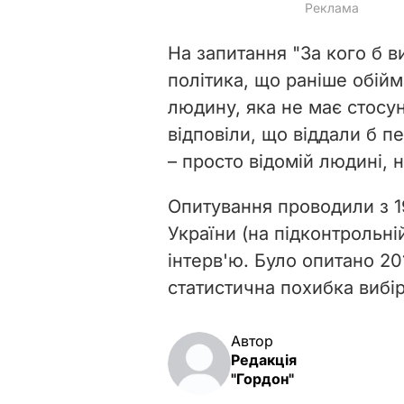
На запитання "За кого б в
політика, що раніше обійм
людину, яка не має стосу
відповіли, що віддали б п
– просто відомій людині, 
Опитування проводили з 19
України (на підконтрольні
інтерв'ю.
Було опитано 201
с
татистична похибка вибі
Автор
Редакція
"Гордон"