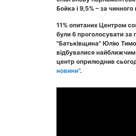
Бойка і 9,5% – за чинног
11% опитаних Центром соц
були б проголосувати за 
"Батьківщина" Юлію Тимо
відбувалися найближчим 
центр оприлюднив сьогод
новини"
.