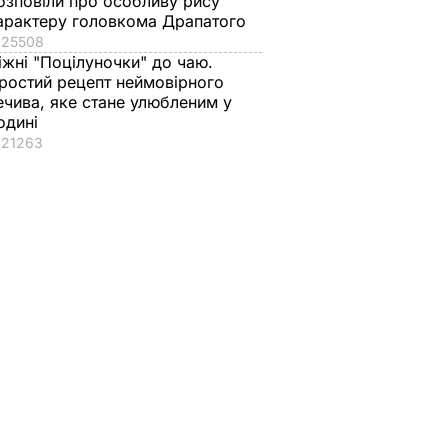
озповіли про особливу рису
арактеру головкома Драпатого
25508
іжні "Поцілуночки" до чаю.
на
ростий рецепт неймовірного
ісці
ечива, яке стане улюбленим у
кого
одині
другому
21263
рав би
–
ТИКА