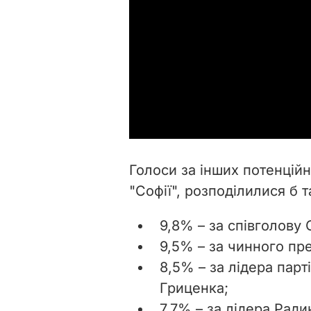
Голоси за інших потенційн
"Софії", розподілилися б т
9,8% – за співголову
9,5% – за чинного пр
8,5% – за лідера парт
Гриценка;
7,7% – за лідера Ради