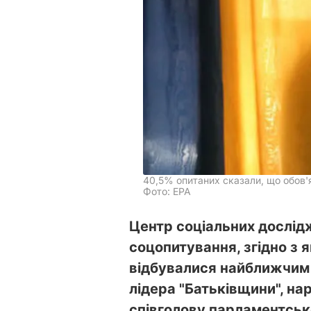
40,5% опитаних сказали, що обов'
Фото: ЕРА
Центр соціальних дослід
соцопитування, згідно з 
відбувалися найближчим 
лідера "Батьківщини", на
співголову парламентськ