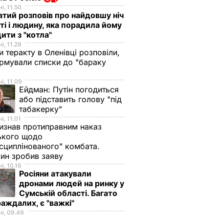
і, 11.50
тий розповів про найдовшу ніч
ті і людину, яка порадила йому
ити з "котла"
і, 11.29
и теракту в Оленівці розповіли,
рмували списки до "бараку
і, 11.09
Ейдман:
Путін погодиться
або підставить голову "під
табакерку"
і, 11.01
изнав протиправним наказ
ького щодо
сциплінованого" комбата.
ин зробив заяву
і, 10.16
Росіяни атакували
дронами людей на ринку у
Сумській області. Багато
аждалих, є "важкі"
і, 09.49