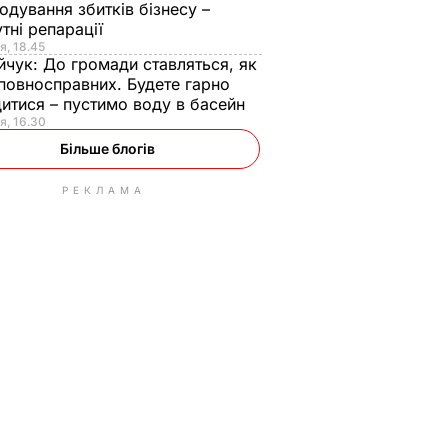
одування збитків бізнесу –
тні репарації
я, 18.45
йчук:
До громади ставляться, як
повносправних. Будете гарно
итися – пустимо воду в басейн
я, 16.30
Більше блогів
РЕКЛАМА