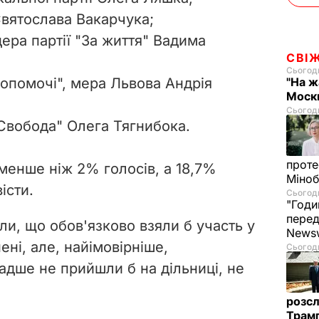
Святослава Вакарчука;
дера партії "За життя" Вадима
СВІ
Сьогодн
мопомочі", мера Львова Андрія
"На ж
Москв
Сьогодн
"Свобода" Олега Тягнибока.
проте
 менше ніж 2% голосів, а 18,7%
Міно
істи.
Сьогодн
"Годи
перед
ли, що обов'язково взяли б участь у
News
ені, але, найімовірніше,
Сьогодн
адше не прийшли б на дільниці, не
розсл
Трамп