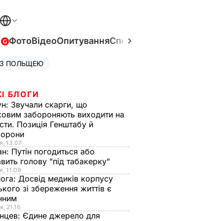
в
Фото
Відео
Опитування
Спецпроєкти
Війна в Укра
 З ПОЛЬЩЕЮ
І БЛОГИ
ун:
Звучали скарги, що
ковим забороняють виходити на
сти. Позиція Генштабу й
борони
я, 13.07
ан:
Путін погодиться або
авить голову "під табакерку"
я, 11.09
нога:
Досвід медиків корпусу
ького зі збереження життів є
інним
я, 21.16
нцев:
Єдине джерело для