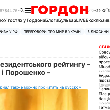
.67
$44.76
+29 КИЇВ
'ю
У гостях у Гордона
Блоги
Бульвар
LIVE
Ексклюзи
РИЗА У РФ
ПЕРЕГОВОРИ ПРО МИР В УКРАЇНІ
ВІДНОСИНИ
СВІЖ
Совс
війсь
проте
президентського рейтингу –
Міно
 і Порошенко –
7 серпн
Ейдм
підст
7 серпн
ериал также можно прочитать на русском
Чепи
Білец
безц
6 серпн
Гетма