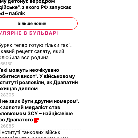
иму детонує аеродром
дійське", з якого РФ запускає
d – паблік
Більше новин
УЛЯРНЕ В БУЛЬВАРІ
Буряк тепер готую тільки так".
ікавий рецепт салату, який
олюбила вся родина
65150
Такі можуть неочікувано
обитися висот". У військовому
нституті розповіли, як Драпатий
ахищав диплом
28305
Я не звик бути другим номером".
к золотий медаліст став
оловкомом ЗСУ – найцікавіше
ро Драпатого
26885
 інституті танкових військ