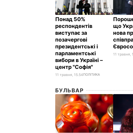
Понад 50%
Пороше
респондентів
що Укра
виступає за
нова п
позачергові
співпра
президентські і
Єврос
парламентські
11 травня, 
вибори в Україні –
центр "Софія"
11 травня, 15.54
ПОЛІТИКА
БУЛЬВАР