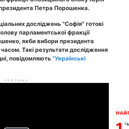
о президента Петра Порошенка.
іальних досліджень "Софія" готові
голову парламентської фракції
шенко, якби вибори президента
часом. Такі результати дослідження
ні, повідомляють
"Українські
РЕКЛАМА
НАЙ
1
Ч