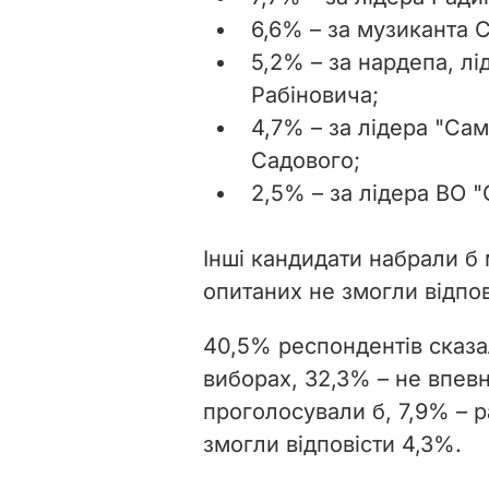
6,6% – за музиканта 
5,2% – за нардепа, лі
Рабіновича;
4,7% – за лідера "Са
Садового;
2,5% – за лідера ВО 
Інші кандидати набрали б
опитаних не змогли відпов
40,5% респондентів сказа
виборах, 32,3% – не впевн
проголосували б, 7,9% – р
змогли відповісти
4,3%.