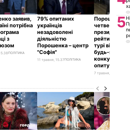
р
х
5
Н
нко заявив,
79% опитаних
Порошенко – 
П
їні потрібна
українців
четвертому м
п
рограма
незадоволені
президентсь
р
ці з
діяльністю
рейтингу, у 
оюзом
Порошенка – центр
турі він прог
"Софія"
будь-якому з
15.38
ПОЛІТИКА
конкурентів 
11 травня, 15.37
ПОЛІТИКА
опитування
7 травня, 15.54
ПОЛІ