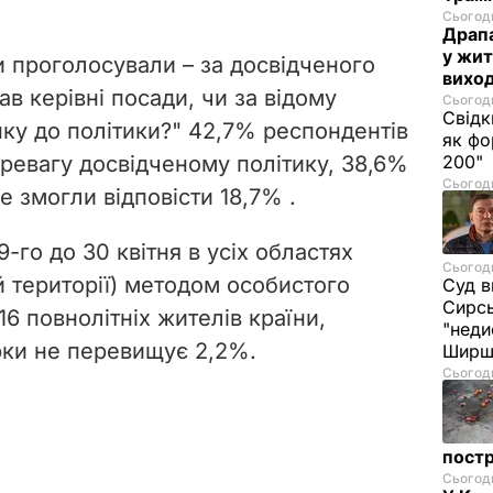
Сьогодн
Драпа
у жит
и проголосували – за досвідченого
виход
ав керівні посади, чи за відому
Сьогодн
Свідк
нку до політики?" 42,7% респондентів
як фо
еревагу досвідченому політику, 38,6%
200"
Сьогодн
не змогли відповісти
18,7% .
-го до 30 квітня в усіх областях
Сьогодн
й території) методом особистого
Суд в
Сирс
6 повнолітніх жителів країни,
"неди
рки не перевищує 2,2%.
Ширш
Сьогодн
постр
Сьогодн