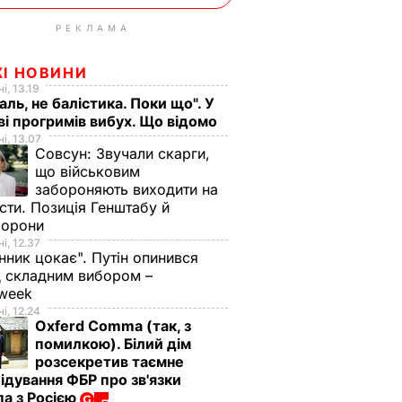
РЕКЛАМА
ЖІ НОВИНИ
і, 13.19
аль, не балістика. Поки що". У
і прогримів вибух. Що відомо
і, 13.07
Совсун:
Звучали скарги,
що військовим
забороняють виходити на
сти. Позиція Генштабу й
борони
і, 12.37
нник цокає". Путін опинився
 складним вибором –
week
і, 12.24
Oxferd Comma (так, з
помилкою). Білий дім
розсекретив таємне
ідування ФБР про зв'язки
а з Росією