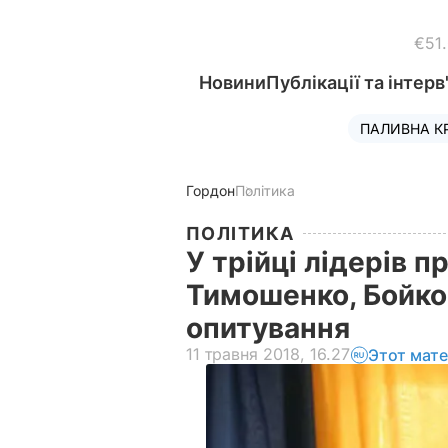
€51
Новини
Публікації та інтерв
ПАЛИВНА К
Гордон
Політика
ПОЛІТИКА
У трійці лідерів 
Тимошенко, Бойко
опитування
11 травня 2018, 16.27
Этот мат