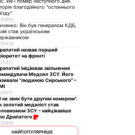
ис. км і помер наступного дня.
сторія благодійного "останнього
аїзду"
45884
інченко:
Він був генералом КДБ,
кий став українським
ержавником
35978
рапатий назвав перший
ріоритет на фронті
34321
рапатий ініціював звільнення
омандувача Медсил ЗСУ. Його
азивали "людиною Сирського" –
МІ
30017
Я не звик бути другим номером".
к золотий медаліст став
оловкомом ЗСУ – найцікавіше
ро Драпатого
26885
НАЙПОПУЛЯРНІШЕ