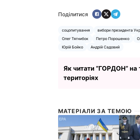
Поділитися
соцопитування
вибори президента Укр
Олег Тягнибок
Петро Порошенко
О
Юрій Бойко
Андрій Садовий
Як читати ”ГОРДОН” на
територіях
МАТЕРІАЛИ ЗА ТЕМОЮ