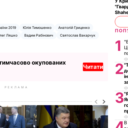
У Кр
"Гвар
Shahe
аїни 2019
Юлія Тимошенко
Анатолій Гриценко
ПОП
лег Ляшко
Вадим Рабінович
Святослав Вакарчук
1
"
Ц
п
 тимчасово окупованих
2
"
Читати
д
і
з
РЕКЛАМА
3
"
Я
г
п
4
В