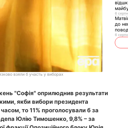
відшк
майбу
6 серпн
Матві
до не
повод
6 серпн
язково взяли б участь у виборах
жень "Софія" оприлюднив результати
якими, якби вибори президента
часом, то 11% проголосували б за
рдепа Юлію Тимошенко, 9,8% – за
ої фракції Опозиційного блоку Юрія