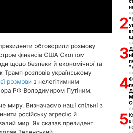
с
н
a
2
"
y
у
в
щ
V
 президенти обговорили розмову
3
Д
i
ністром фінансів США Скоттом
н
п
оди щодо безпеки й економічної та
d
"
ож Трамп розповів українському
4
e
Ф
єї розмови
з нелегітимним
п
сора РФ Володимиром Путіним.
o
Д
М
С
оче миру. Визначаємо наші спільні з
5
нити російську агресію й
К
в
валий мир. Як сказав президент
н
– додав Зеленський.