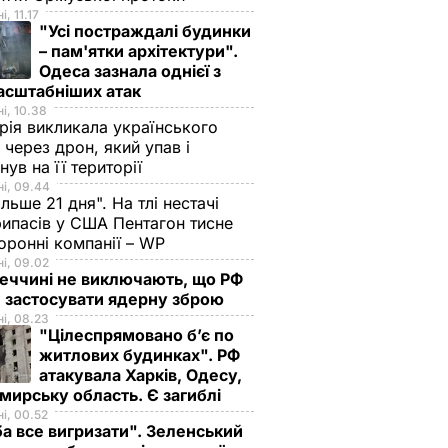
, 11.17
"Усі постраждалі будинки
– пам'ятки архітектури".
Одеса зазнала однієї з
асштабніших атак
і, 10.38
рія викликала українського
 через дрон, який упав і
нув на її території
і, 09.44
ільше 21 дня". На тлі нестачі
ипасів у США Пентагон тисне
оронні компанії – WP
і, 09.02
еччині не виключають, що РФ
 застосувати ядерну зброю
і, 08.23
"Цілеспрямовано бʼє по
житлових будинках". РФ
атакувала Харків, Одесу,
ирську область. Є загиблі
і, 00.52
а все вигризати". Зеленський