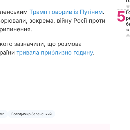
г
5
еленським
Трамп говорив із Путіним
.
Г
р
орювали, зокрема, війну Росії проти
б
припинення.
ж
кого зазначили, що розмова
країни
тривала приблизно годину
.
амп
Володимир Зеленський