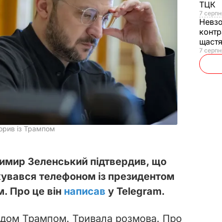
ТЦК
7 серпн
Невз
контр
щаст
7 серпн
орив із Трампом
имир Зеленський підтвердив, що
лкувався телефоном із президентом
 Про це він
написав
у Telegram.
ьдом Трампом. Тривала розмова. Про