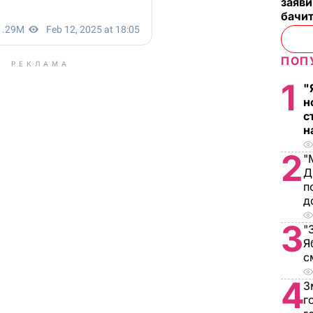
заяви
бачит
ПОП
РЕКЛАМА
1
"
н
с
н
2
"
Д
п
д
3
"
Я
с
4
З
г