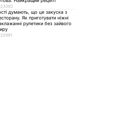
отова. Найкращий рецепт
23392
ості думають, що це закуска з
есторану. Як приготувати ніжні
аклажанні рулетики без зайвого
иру
22991