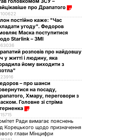
тав головкомом ЗСУ –
айцікавіше про Драпатого
100622
Ілон постійно каже: "Час
кладати угоду". Федоров
мовляє Маска поступитися
одо Starlink – ЗМІ
63036
рапатий розповів про найдовшу
іч у житті і людину, яка
орадила йому виходити з
котла"
23916
едоров – про шанси
овернутися на посаду,
рапатого, Хмару, переговори з
аском. Головне зі стріма
терненка
15715
омітет Ради вимагає пояснень
ід Корецького щодо призначення
ового глави Мінцифри
15381