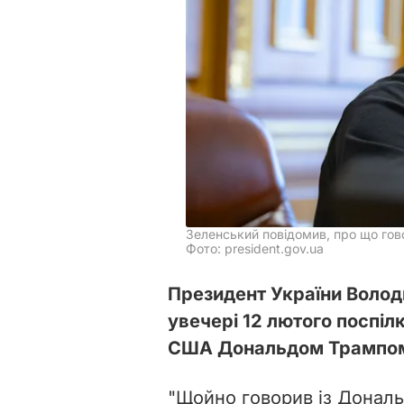
Зеленський повідомив, про що гов
Фото: president.gov.ua
Президент України Волод
увечері 12 лютого поспі
США Дональдом Трампом.
"Щойно говорив із Донал