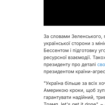
За словами Зеленського,
української сторони з мі
Бессентом і підготовку уг
ресурсної взаємодії. Так
президенту про деталі
сво
президентом країни-агре
"Україна більше за всіх х
Америкою кроки, щоб зупи
гарантувати надійний, три
Трамп, let's get it done", 