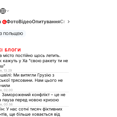
в
Фото
Відео
Опитування
Спецпроєкти
Війна в Укр
 З ПОЛЬЩЕЮ
ЖІ БЛОГИ
а місто постійно щось летить.
к кажуть у Ха "свою ракету ти не
єш"
я, 13.29
швілі:
Ми витягли Грузію з
ської трясовини. Нам цього не
ачили
я, 02.00
:
Заморожений конфлікт – це не
а пауза перед новою кризою
я, 00.56
ін:
У нас сотні тисяч фіктивних
нтів, ще більше ховається від