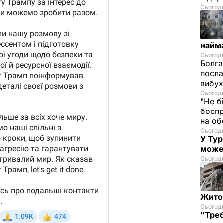
Сьогодні
найм
Сьогодн
Болга
посла
вибух
Сьогодн
"Не б
боєпр
на об
Сьогодн
У Тур
може
Сьогодн
Житом
Сьогодн
"Треб