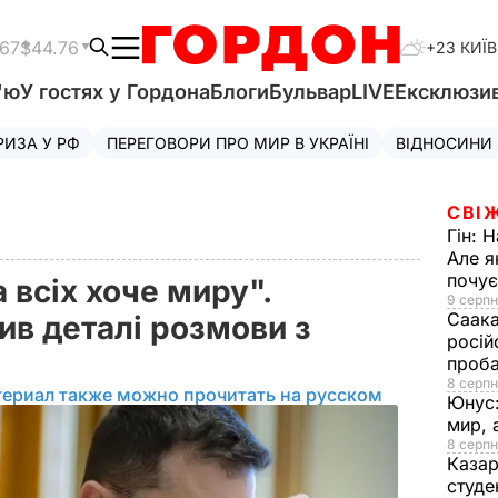
.67
$44.76
+23 КИЇВ
'ю
У гостях у Гордона
Блоги
Бульвар
LIVE
Ексклюзи
РИЗА У РФ
ПЕРЕГОВОРИ ПРО МИР В УКРАЇНІ
ВІДНОСИНИ
СВІ
Гін:
Н
Але я
почу
 всіх хоче миру".
9 серпн
Саака
ив деталі розмови з
росій
проб
8 серпн
териал также можно прочитать на русском
Юнус
мир, 
8 серпн
Казар
студе