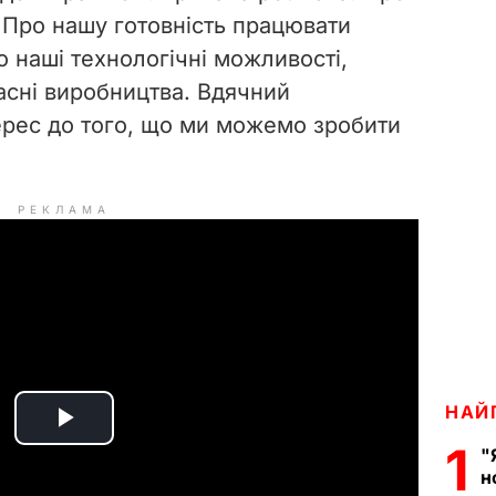
 Про нашу готовність працювати
о наші технологічні можливості,
асні виробництва. Вдячний
ерес до того, що ми можемо зробити
РЕКЛАМА
НАЙ
P
1
"
н
l