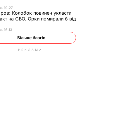
я, 19.27
оров:
Колобок повинен укласти
акт на СВО. Орки помирали б від
я
я, 16.13
Більше блогів
РЕКЛАМА