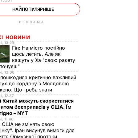
НАЙПОПУЛЯРНІШЕ
РЕКЛАМА
ЖІ НОВИНИ
і, 13.29
Гін:
На місто постійно
щось летить. Але як
кажуть у Ха "свою ракету
 почуєш"
і, 13.08
 пошкодила критично важливий
 рух до кордону з Молдовою
ено. Що треба знати
і, 12.37
 і Китай можуть скористатися
итом боєприпасів у США. Їм
гідно – NYT
і, 11.46
 США не змінять свою
інку". Іран висунув вимоги для
иття Ормузької протоки