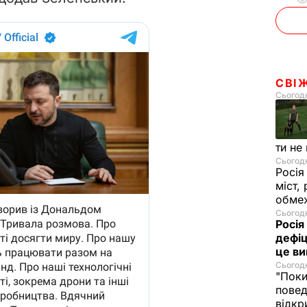
СВІ
Сьогодн
ти не
Сьогодн
Росія
міст,
обмеж
Сьогодн
Росія
дефіц
це ви
Сьогодн
"Поки
повед
відкр