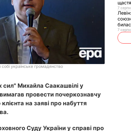
щаст
7 серпн
Левін
союзн
билас
7 серпн
 собі українське громадянство
х сил" Михайла Саакашвілі у
 вимагав провести почеркознавчу
 клієнта на заяві про набуття
ва.
рховного Суду України у справі про