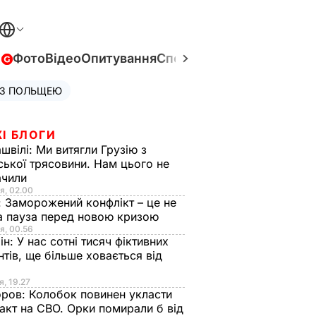
в
Фото
Відео
Опитування
Спецпроєкти
Війна в Укра
 З ПОЛЬЩЕЮ
І БЛОГИ
швілі:
Ми витягли Грузію з
ської трясовини. Нам цього не
ачили
я, 02.00
:
Заморожений конфлікт – це не
а пауза перед новою кризою
я, 00.56
ін:
У нас сотні тисяч фіктивних
нтів, ще більше ховається від
я, 19.27
оров:
Колобок повинен укласти
акт на СВО. Орки помирали б від