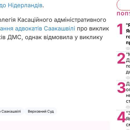
до Нідерландів
.
ПОП
олегія Касаційного адміністративного
1
"
ання адвокатів Саакашвілі
про виклик
Я
ків ДМС, однак відмовила у виклику
г
п
2
"
Д
п
д
3
Д
о
н
с
4
 Саакашвілі
Верховний Суд
"
Я
с