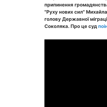
припинення громадянства
"Руху нових сил" Михайла
голову Державної міграц
Соколяка. Про це суд
поі