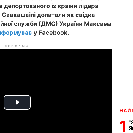
 депортованого із країни лідера
 Саакашвілі допитали як свідка
ійної служби (ДМС) України Максима
нформував
у Facebook.
РЕКЛАМА
P
НАЙ
1
l
"
Я