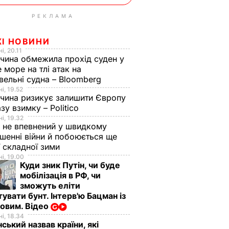
РЕКЛАМА
ЖІ НОВИНИ
і, 20.11
чина обмежила прохід суден у
 море на тлі атак на
вельні судна – Bloomberg
і, 19.52
чина ризикує залишити Європу
азу взимку – Politico
і, 19.32
 не впевнений у швидкому
шенні війни й побоюється ще
ї складної зими
і, 19.00
Куди зник Путін, чи буде
мобілізація в РФ, чи
зможуть еліти
увати бунт. Інтерв'ю Бацман із
овим. Відео
і, 18.34
ський назвав країни, які