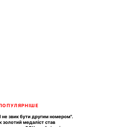
ПОПУЛЯРНІШЕ
Я не звик бути другим номером".
к золотий медаліст став