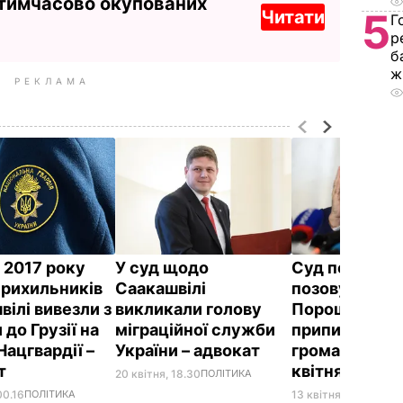
 тимчасово окупованих
5
Читати
Г
р
б
ж
РЕКЛАМА
 2017 року
У суд щодо
Суд переніс 
прихильників
Саакашвілі
позову Саака
вілі вивезли з
викликали голову
Порошенка 
 до Грузії на
міграційної служби
припинення
Нацгвардії –
України – адвокат
громадянства
ат
квітня
20 квітня, 18.30
ПОЛІТИКА
00.16
ПОЛІТИКА
13 квітня, 17.50
ПОЛІ