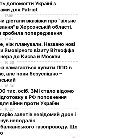
ь допомогти Україні з
ами для Patriot
і, 17.55
ни дістали вказівки про "вільне
ання" в Херсонській області.
а зробила попередження
і, 17.42
е, ніж планували. Названо нові
и ймовірного візиту Віткоффа
нера до Києва й Москви
і, 16.56
на намагається купити ППО в
лю, але поки безуспішно –
нський
і, 16.30
0 тис. осіб. ЗМІ стало відомо
ідготовку в РФ поповнення
 для війни проти України
і, 16.27
гарію залетів невідомий дрон і
нув неподалік
балканського газопроводу. Що
мо