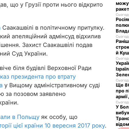
можут
ав, що у Грузії проти нього відкрито
ракет
Сьогодн
Росія
полюв
а
Саакашвілі в політичному притулку.
Влад
ький апеляційний адмінсуд відхилив
Сьогодн
Раніш
ішення. Захист Саакашвілі подав
строк
й Куш
ний Суд України.
Сьогодн
Украї
віче біля будівлі Верховної Ради
Ізраї
Зеле
каз президента про втрату
Сьогодн
а
у Вищому адміністративному суді
Ще 80
про п
ю за позовом заявлено
армії
раїни.
Сьогодн
У Бол
вибух
лали в Польщу
як особу, що
Транс
відо
орії цієї країни 10 вересня 2017 року
.