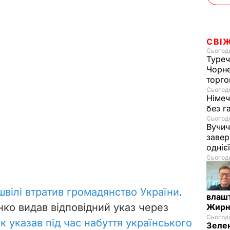
СВІ
Сьогодн
Туреч
Чорне
торго
Сьогодн
Німеч
без г
Сьогодн
Вучич
завер
одніє
Сьогодн
вілі втратив громадянство України
.
влашт
ко видав відповідний указ через
Жирн
Сьогодн
ик указав під час набуття українського
Зелен