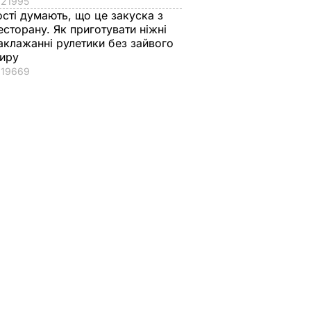
21995
ості думають, що це закуска з
есторану. Як приготувати ніжні
аклажанні рулетики без зайвого
иру
19669
розгляд
швілі до
щодо
 на 20
ТИКА