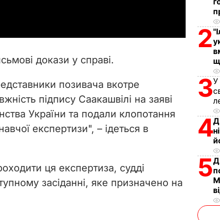
a
г
п
y
2
"
у
V
в
сьмові докази у справі.
щ
i
3
У
представники позивача вкотре
d
с
вжність підпису Саакашвілі на заяві
л
e
нства України та подали клопотання
4
Д
вчої експертизи", – ідеться в
н
o
й
5
Д
роходити ця експертиза, судді
п
М
тупному засіданні, яке призначено на
в