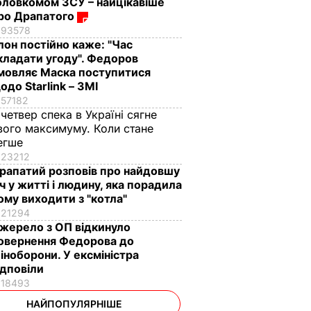
оловкомом ЗСУ – найцікавіше
ро Драпатого
93578
Ілон постійно каже: "Час
кладати угоду". Федоров
мовляє Маска поступитися
одо Starlink – ЗМІ
57182
 четвер спека в Україні сягне
вого максимуму. Коли стане
егше
23212
рапатий розповів про найдовшу
іч у житті і людину, яка порадила
ому виходити з "котла"
21294
жерело з ОП відкинуло
овернення Федорова до
іноборони. У ексміністра
ідповіли
18493
НАЙПОПУЛЯРНІШЕ