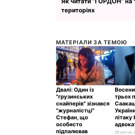
Як читати ”ГОРДОН” на
територіях
МАТЕРІАЛИ ЗА ТЕМОЮ
Двалі:
Один із
Восени
"грузинських
трьох 
снайперів" зізнався
Саакаш
"журналістці"
України
Стефан, що
літаку 
особисто
адвок
підпалював
28 квітня, 