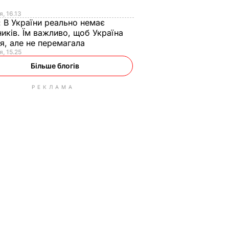
я
я, 16.13
:
В України реально немає
иків. Їм важливо, щоб Україна
я, але не перемагала
я, 15.25
Більше блогів
РЕКЛАМА