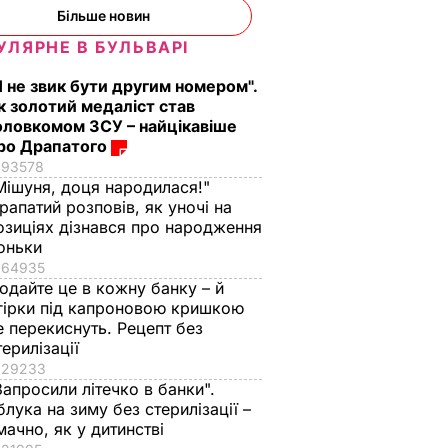
Більше новин
УЛЯРНЕ В БУЛЬВАРІ
Я не звик бути другим номером".
к золотий медаліст став
оловкомом ЗСУ – найцікавіше
ро Драпатого
93578
Мішуня, доця народилася!"
рапатий розповів, як уночі на
озиціях дізнався про народження
оньки
64935
одайте це в кожну банку – й
гірки під капроновою кришкою
е перекиснуть. Рецепт без
терилізації
29233
Запросили літечко в банки".
блука на зиму без стерилізації –
мачно, як у дитинстві