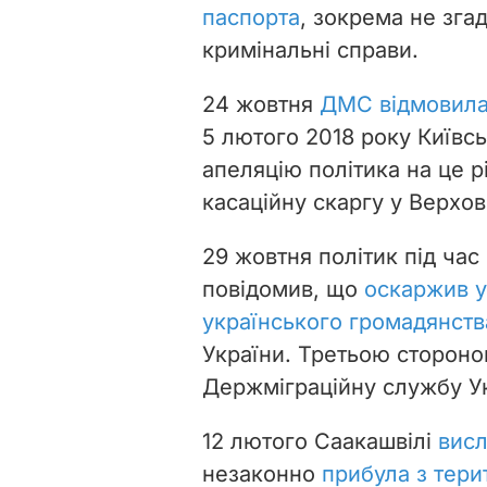
паспорта
, зокрема не згад
кримінальні справи.
24 жовтня
ДМС відмовил
5 лютого 2018 року Київс
апеляцію політика на це р
касаційну скаргу у Верхов
29 жовтня політик під час 
повідомив, що
оскаржив у
українського громадянств
України. Третьою стороно
Держміграційну службу Ук
12 лютого Саакашвілі
вис
незаконно
прибула з терит