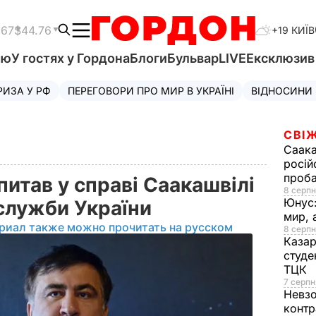
.67
$44.76
+19 КИЇВ
'ю
У гостях у Гордона
Блоги
Бульвар
LIVE
Ексклюзи
РИЗА У РФ
ПЕРЕГОВОРИ ПРО МИР В УКРАЇНІ
ВІДНОСИНИ
СВІЖ
Саака
росій
проб
итав у справі Саакашвілі
8 серпн
Юнус
 служби України
мир, 
риал также можно прочитать на русском
8 серпн
Казар
студе
ТЦК
7 серпн
Невз
контр