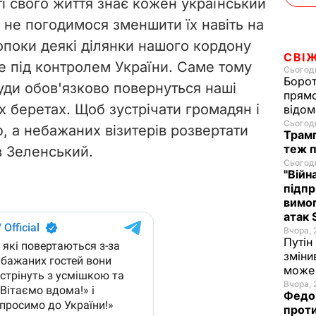
і свого життя знає кожен український
 не погодимося зменшити їх навіть на
допоки деякі ділянки нашого кордону
СВІ
 під контролем України. Саме тому
Сьогодн
Борот
уди обов'язково повернуться наші
прямо
их беретах. Щоб зустрічати громадян і
відом
Сьогодн
, а небажаних візитерів розвертати
Трамп
теж п
ав Зеленський.
Сьогодн
"Війн
підпр
вимог
атак 
Вчора, 
Путін
зміни
може 
Вчора, 
Федор
проти