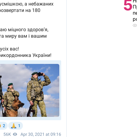
5
Н
П
п
р