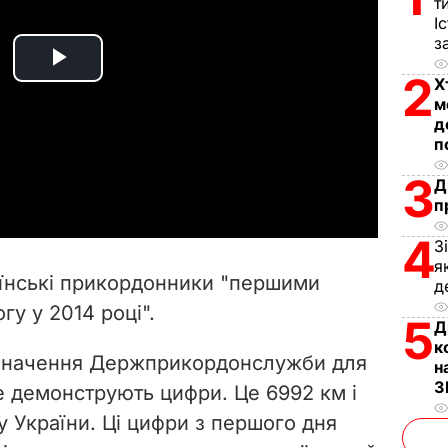
т
І
з
P
2
Х
м
l
д
п
a
3
Д
п
y
4
З
V
я
аїнські прикордонники "першими
д
i
гу у 2014 році".
5
Д
d
к
та значення Держприкордонслужби для
н
З
e
 демонструють цифри. Це 6992 км і
 України. Ці цифри з першого дня
o