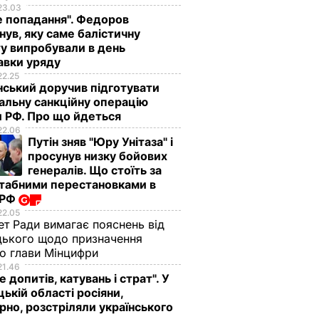
23.03
е попадання". Федоров
нув, яку саме балістичну
у випробували в день
авки уряду
22.25
ський доручив підготувати
альну санкційну операцію
 РФ. Про що йдеться
22.06
Путін зняв "Юру Унітаза" і
просунув низку бойових
генералів. Що стоїть за
табними перестановками в
 РФ
22.05
ет Ради вимагає пояснень від
ького щодо призначення
о глави Мінцифри
21.46
е допитів, катувань і страт". У
ькій області росіяни,
рно, розстріляли українського