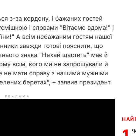
ся з-за кордону, і бажаних гостей
усмішкою і словами "Вітаємо вдома!" і
їни!" А всім небажаним гостям нашої
онники завжди готові пояснити, що
нього знака "Нехай щастить" має й
Тому всім, кого ми не запрошували й
ще не мати справу з нашими мужніми
елених беретах", – заявив президент.
РЕКЛАМА
НАЙ
1
Ч