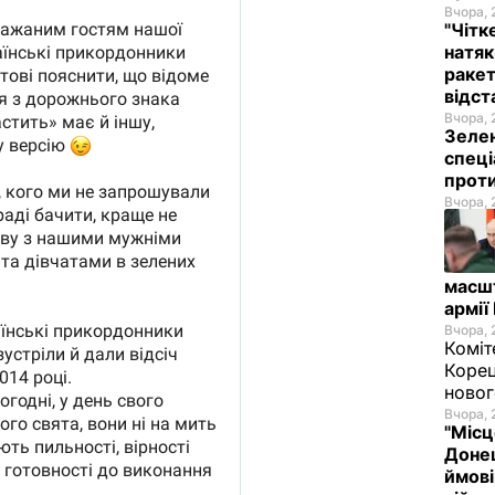
Вчора, 
"Чітк
натяк
ракет
відст
Вчора, 
Зелен
спеці
проти
Вчора, 
масш
армії
Вчора, 
Коміт
Корец
новог
Вчора, 
"Місц
Донец
ймові