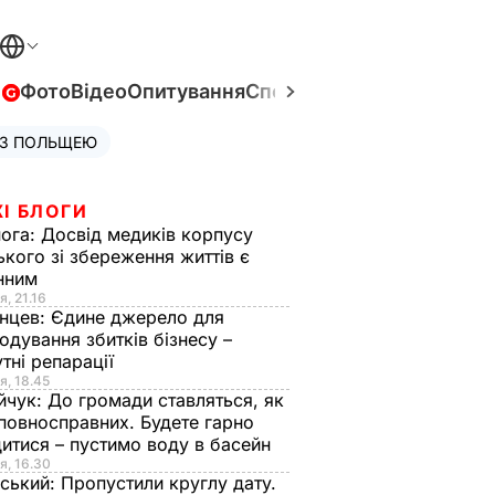
в
Фото
Відео
Опитування
Спецпроєкти
Війна в Укра
 З ПОЛЬЩЕЮ
І БЛОГИ
нога:
Досвід медиків корпусу
ького зі збереження життів є
інним
я, 21.16
нцев:
Єдине джерело для
одування збитків бізнесу –
тні репарації
я, 18.45
йчук:
До громади ставляться, як
повносправних. Будете гарно
итися – пустимо воду в басейн
я, 16.30
ський:
Пропустили круглу дату.