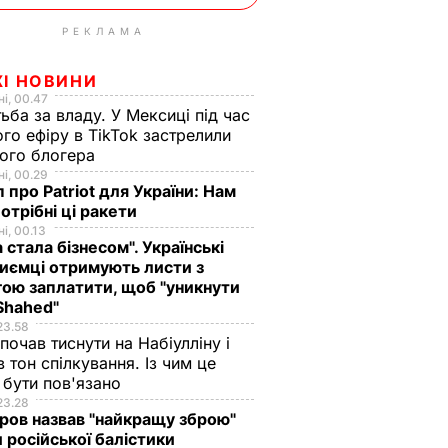
РЕКЛАМА
ЖІ НОВИНИ
і, 00.47
ьба за владу. У Мексиці під час
го ефіру в TikTok застрелили
ого блогера
і, 00.29
 про Patriot для України: Нам
отрібні ці ракети
і, 00.13
а стала бізнесом". Українські
иємці отримують листи з
ою заплатити, щоб "уникнути
Shahed"
23.58
 почав тиснути на Набіулліну і
в тон спілкування. Із чим це
бути пов'язано
23.28
ов назвав "найкращу зброю"
 російської балістики