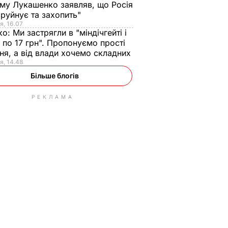
ому Лукашенко заявляв, що Росія
зруйнує та захопить"
я, 16.07
ко:
Ми застрягли в "міндічгейті і
 по 17 грн". Пропонуємо прості
ня, а від влади хочемо складних
я, 14.48
Більше блогів
РЕКЛАМА