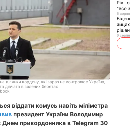
Рік т
"все 
6 серпн
Біден
яйцях
рішен
6 серпн
а ділянки кордону, які зараз не контролює Україна,
та дівчата в зелених беретах
ebook
ться віддати комусь навіть міліметра
явив
президент України Володимир
 з Днем прикордонника в Telegram 30