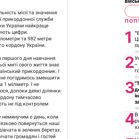
війс
ПОП
1
"
Ц
п
2
У
–
г
3
"
д
і
з
4
В
р
х