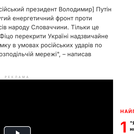
сійський президент Володимир] Путін
угий енергетичний фронт проти
сів народу Словаччини. Тільки це
Фіцо перекрити Україні надзвичайне
мку в умовах російських ударів по
озподільчій мережі", – написав
РЕКЛАМА
НАЙ
1
"
н