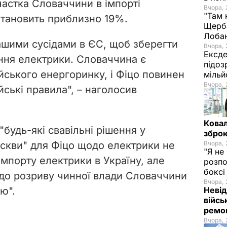
частка Словаччини в імпорті
Вчора, 
"Там 
 становить приблизно 19%.
Щерба
Лоба
ашими сусідами в ЄС, щоб зберегти
Вчора, 
Ексде
ння електрики. Словаччина є
підоз
ського енергоринку, і Фіцо повинен
мільй
Вчора, 
ські правила", – наголосив
Ковал
будь-які свавільні рішення у
зброю
оскви" для Фіцо щодо електрики не
Вчора, 
"Я не
імпорту електрики в Україну, але
розпо
бокс
до розриву чинної влади Словаччини
Вчора, 
ю".
Невід
війсь
ремон
Вчора, 