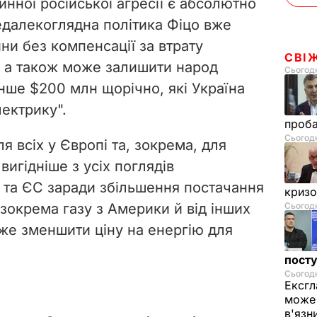
нної російської агресії є абсолютно
далекоглядна політика Фіцо вже
и без компенсації за втрату
СВІ
у, а також може залишити народ
Сьогодн
ше $200 млн щорічно, які Україна
ектрику".
проб
Сьогодн
я всіх у Європі та, зокрема, для
игідніше з усіх поглядів
и та ЄС заради збільшення постачання
криз
зокрема газу з Америки й від інших
Сьогодн
може зменшити ціну на енергію для
посту
Сьогодн
Ексгл
може 
в'язн