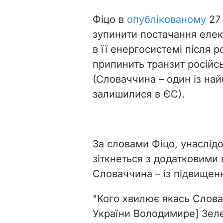
Фіцо в
опублікованому
27 
зупинити постачання елект
в її енергосистемі після р
припинить транзит російс
(Словаччина – один із най
залишилися в ЄС).
За словами Фіцо, унаслі
зіткнеться з додатковими 
Словаччина – із підвищенн
"Кого хвилює якась Слова
України Володимире] Зеле