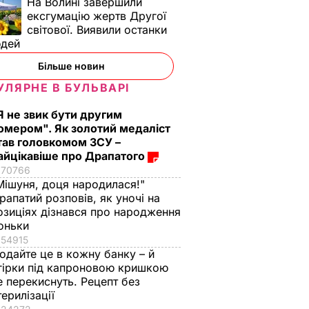
На Волині завершили
ексгумацію жертв Другої
світової. Виявили останки
юдей
Більше новин
УЛЯРНЕ В БУЛЬВАРІ
Я не звик бути другим
омером". Як золотий медаліст
тав головкомом ЗСУ –
айцікавіше про Драпатого
70766
Мішуня, доця народилася!"
рапатий розповів, як уночі на
озиціях дізнався про народження
оньки
54915
одайте це в кожну банку – й
гірки під капроновою кришкою
е перекиснуть. Рецепт без
терилізації