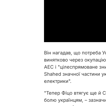
Він нагадав, що потреба У
винятково через окупацію
АЕС і "цілеспрямоване зн
Shahed значної частини ук
електрики".
"Тепер Фіцо втягує ще й 
болю українцям, – зазнач