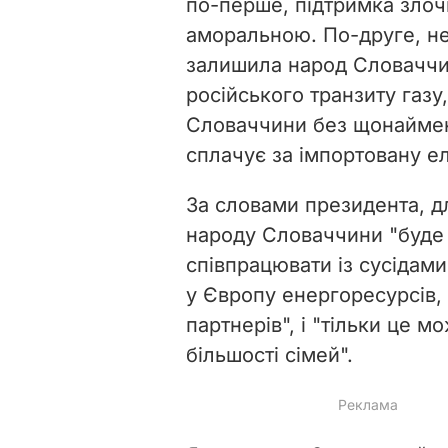
по-перше, підтримка злочи
аморальною. По-друге, не
залишила народ Словаччин
російського транзиту газ
Словаччини без щонаймен
сплачує за імпортовану ел
За словами президента, дл
народу Словаччини "буде в
співпрацювати із сусідам
у Європу енергоресурсів, 
партнерів", і "тільки це 
більшості сімей".