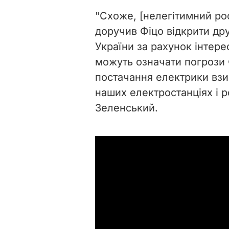
"Схоже, [нелегітимний ро
доручив Фіцо відкрити др
України за рахунок інтере
можуть означати погрози 
постачання електрики взи
наших електростанціях і р
Зеленський.