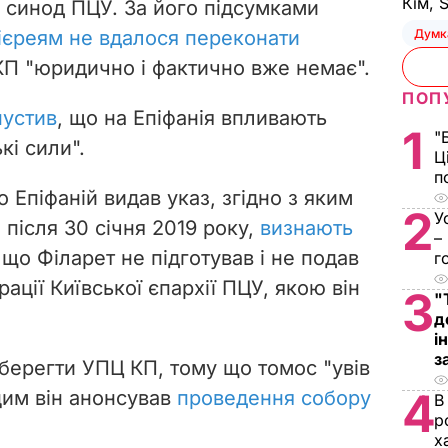
Кім, 
я синод ПЦУ. За його підсумками
ієреям не вдалося переконати
Думк
КП "юридично і фактично вже немає".
ПОП
пустив
, що на Епіфанія впливають
1
"
кі сили".
Ц
п
о Епіфаній видав указ, згідно з яким
2
У
після 30 січня 2019 року,
визнають
–
, що Філарет не підготував і не подав
г
ації Київської єпархії ПЦУ, якою він
3
"
д
і
з
зберегти УПЦ КП, тому що томос "увів
4
 цим він анонсував
проведення собору
В
р
х