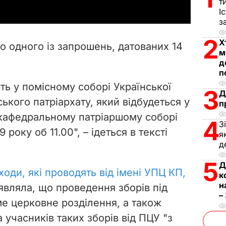
т
y
І
з
V
2
Х
о одного із запрошень, датованих 14
м
i
д
п
d
ть у помісному соборі Української
3
Д
e
ького патріархату, який відбудеться у
п
афедральному патріаршому соборі
4
o
З
 року об 11.00", – ідеться в тексті
я
д
5
Д
ходи, які проводять від імені УПЦ КП,
к
н
аявляла, що проведення зборів під
–
е церковне розділення, а також
а учасників таких зборів від ПЦУ "з