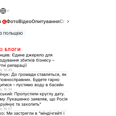
в
Фото
Відео
Опитування
Спецпроєкти
Війна в Укр
 З ПОЛЬЩЕЮ
ЖІ БЛОГИ
нцев:
Єдине джерело для
одування збитків бізнесу –
тні репарації
я, 18.45
йчук:
До громади ставляться, як
повносправних. Будете гарно
итися – пустимо воду в басейн
я, 16.30
ський:
Пропустили круглу дату.
ому Лукашенко заявляв, що Росія
зруйнує та захопить"
я, 16.07
ко:
Ми застрягли в "міндічгейті і