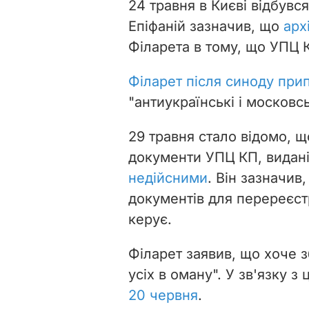
24 травня в Києві відбувс
Епіфаній зазначив, що
арх
Філарета в тому, що УПЦ 
Філарет після синоду при
"антиукраїнські і московсь
29 травня стало відомо, щ
документи УПЦ КП, видані 
недійсними
. Він зазначив
документів для перереєстр
керує.
Філарет заявив, що хоче 
усіх в оману". У зв'язку з
20 червня
.