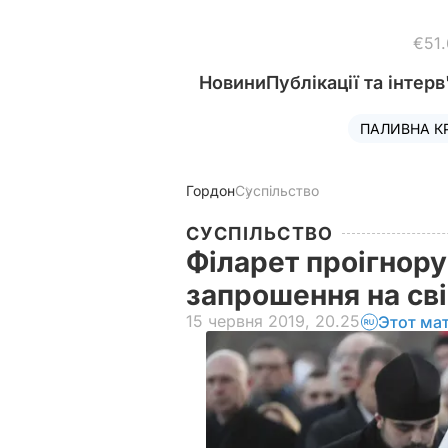
€51
Новини
Публікації та інтерв
ПАЛИВНА К
Гордон
Суспільство
СУСПІЛЬСТВО
Філарет проігнору
запрошення на св
15 червня 2019, 20.25
Этот ма