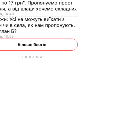
 по 17 грн". Пропонуємо прості
ня, а від влади хочемо складних
я, 14.48
нжи:
Усі не можуть виїхати з
и чи в села, як нам пропонують.
план Б?
я, 13.58
Більше блогів
РЕКЛАМА