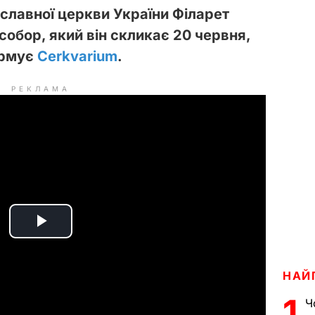
славної церкви України Філарет
обор, який він скликає 20 червня,
ормує
Сerkvarium
.
РЕКЛАМА
P
l
НАЙ
a
1
Ч