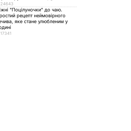
24643
іжні "Поцілуночки" до чаю.
ростий рецепт неймовірного
ечива, яке стане улюбленим у
одині
17341