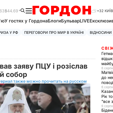
.63
$44.69
+32 КИЇВ
'ю
У гостях у Гордона
Блоги
Бульвар
LIVE
Ексклюзи
РИЗА У РФ
ПЕРЕГОВОРИ ПРО МИР В УКРАЇНІ
ВІДНОСИНИ
СВІ
Гетма
відшк
майбу
вав заяву ПЦУ і розіслав
6 серпн
Матві
ій собор
до не
териал также можно прочитать на русском
повод
6 серпн
Казан
Рік т
"все 
6 серпн
Біден