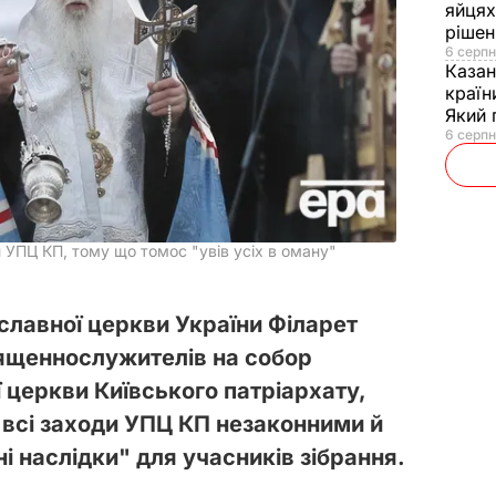
яйцях
рішен
6 серпн
Каза
країн
Який 
6 серпн
 УПЦ КП, тому що томос "увів усіх в оману"
славної церкви України Філарет
ященнослужителів на собор
 церкви Київського патріархату,
 всі заходи УПЦ КП незаконними й
і наслідки" для учасників зібрання.