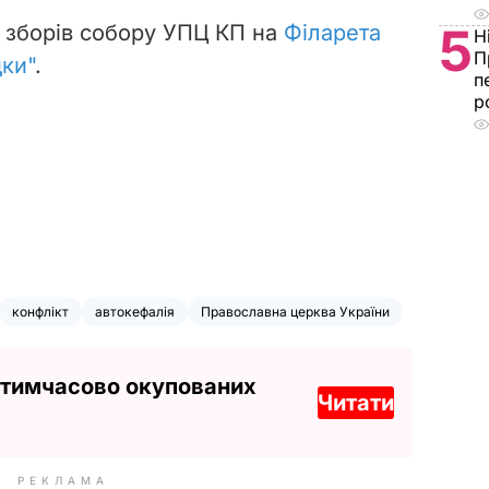
5
і зборів собору УПЦ КП на
Філарета
Н
П
дки"
.
п
р
конфлікт
автокефалія
Православна церква України
 тимчасово окупованих
Читати
РЕКЛАМА