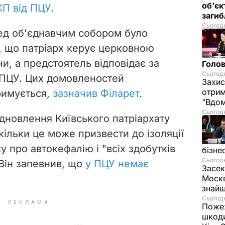
об'єк
КП від ПЦУ
.
загиб
Сьогодн
ед об'єднавчим собором було
, що патріарх керує церковною
ни, а предстоятель відповідає за
Голов
Сьогодн
 ПЦУ. Цих домовленостей
Захис
отрим
римується,
зазначив Філарет
.
"Вдом
Сьогодн
ідновлення Київського патріархату
скільки це може призвести до ізоляції
у про автокефалію і "всіх здобутків
бізне
Сьогодн
 Він запевнив, що
у ПЦУ немає
Засек
Москв
знай
Сьогодн
РЕКЛАМА
Пожеж
шкоди