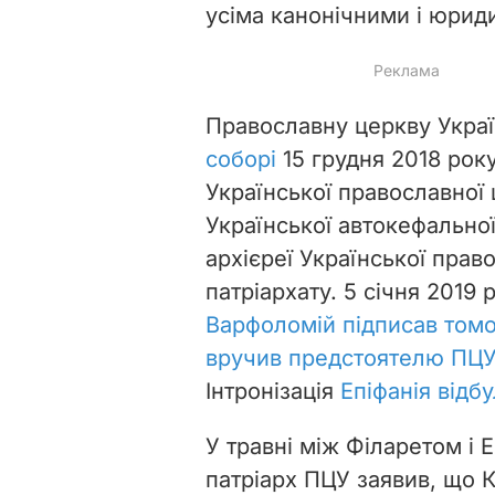
усіма канонічними і юрид
Православну церкву Укра
соборі
15 грудня 2018 року
Української православної 
Української автокефальної
архієреї Української пра
патріархату. 5 січня 2019
Варфоломій підписав том
вручив предстоятелю ПЦУ
Інтронізація
Епіфанія відб
У травні між Філаретом і 
патріарх ПЦУ заявив, що К