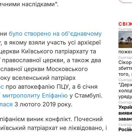
ичними наслідками".
СВІ
Сьогодн
їни
було створено на об'єднавчому
, в якому взяли участь усі архієреї
церкви Київського патріархату та
пожеж
Сьогодн
 православної церкви, а також два
Сікор
збитт
вославної церкви Московського
того,
 року вселенський патріарх
Сьогодн
"Держ
ос
про автокефалію ПЦУ, а 6 січня
холод
 митрополиту Епіфанію
у Стамбулі.
уряд
Сьогодн
улася
3 лютого 2019 року.
Украї
вияви
Епіфанієм виник конфлікт. Почесний
зава
Сьогодн
иївський патріархат не ліквідовано, і
Росій