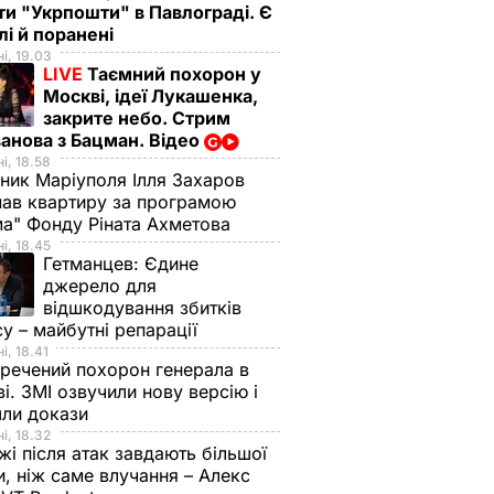
ти "Укрпошти" в Павлограді. Є
лі й поранені
і, 19.03
LIVE
Таємний похорон у
Москві, ідеї Лукашенка,
закрите небо. Стрим
анова з Бацман. Відео
і, 18.58
ник Маріуполя Ілля Захаров
ав квартиру за програмою
а" Фонду Ріната Ахметова
і, 18.45
Гетманцев:
Єдине
джерело для
відшкодування збитків
су – майбутні репарації
і, 18.41
речений похорон генерала в
і. ЗМІ озвучили нову версію і
шли докази
і, 18.32
і після атак завдають більшої
, ніж саме влучання – Алекс