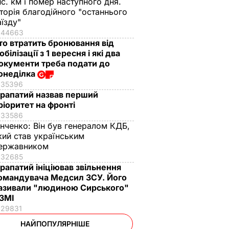
ис. км і помер наступного дня.
сторія благодійного "останнього
аїзду"
44663
то втратить бронювання від
обілізації з 1 вересня і які два
окументи треба подати до
онеділка
35396
рапатий назвав перший
ріоритет на фронті
33586
інченко:
Він був генералом КДБ,
кий став українським
ержавником
32685
рапатий ініціював звільнення
омандувача Медсил ЗСУ. Його
азивали "людиною Сирського"
 ЗМІ
29831
НАЙПОПУЛЯРНІШЕ