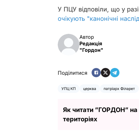
У ПЦУ відповіли, що у раз
очікують "канонічні наслі
Автор
Редакція
"Гордон"
Поділитися
УПЦ КП
церква
патріарх Філарет
Як читати ”ГОРДОН” на
територіях