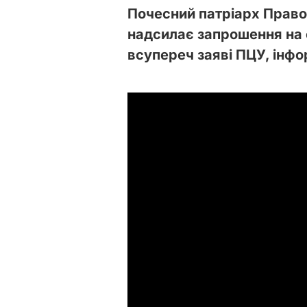
Почесний патріарх Право
надсилає запрошення на с
всупереч заяві ПЦУ, інф