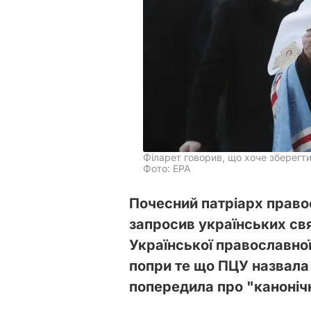
Філарет говорив, що хоче зберегти
Фото: ЕРА
Почесний патріарх право
запросив українських св
Української православної
попри те що ПЦУ назвала
попередила про "канонічн