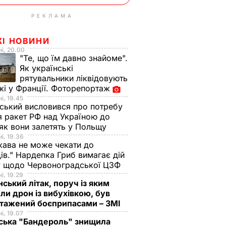
РЕКЛАМА
ЖІ НОВИНИ
і, 20.00
"Те, що їм давно знайоме".
Як українські
рятувальники ліквідовують
і у Франції. Фоторепортаж
і, 19.45
ський висловився про потребу
я ракет РФ над Україною до
 як вони залетять у Польщу
і, 19.36
ава не може чекати до
ів." Нардепка Гриб вимагає дій
у щодо Червоноградської ЦЗФ
і, 19.29
нський літак, поруч із яким
ли дрон із вибухівкою, був
нтажений боєприпасами – ЗМІ
і, 19.07
ська "Бандероль" знищила