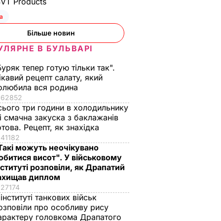
SVT Products
а
Більше новин
УЛЯРНЕ В БУЛЬВАРІ
Буряк тепер готую тільки так".
ікавий рецепт салату, який
олюбила вся родина
62852
сього три години в холодильнику
 і смачна закуска з баклажанів
отова. Рецепт, як знахідка
41182
Такі можуть неочікувано
обитися висот". У військовому
нституті розповіли, як Драпатий
ахищав диплом
27174
 інституті танкових військ
озповіли про особливу рису
арактеру головкома Драпатого