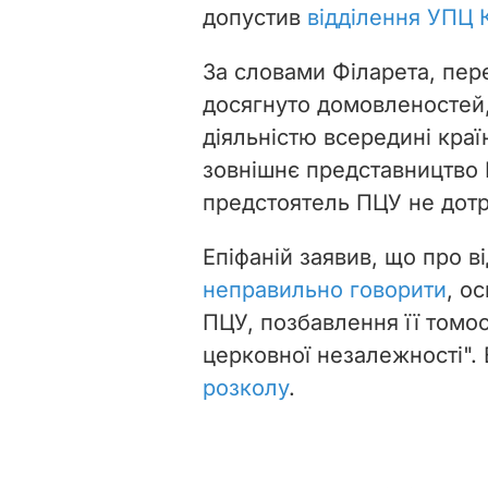
допустив
відділення УПЦ 
За словами Філарета, пер
досягнуто домовленостей
діяльністю всередині краї
зовнішнє представництво
предстоятель ПЦУ не дот
Епіфаній заявив, що про в
неправильно говорити
, о
ПЦУ, позбавлення її томос
церковної незалежності".
розколу
.