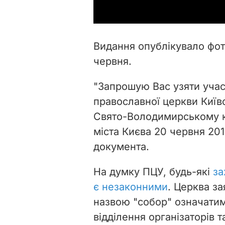
Видання опублікувало фот
червня.
"Запрошую Вас узяти учас
православної церкви Київс
Свято-Володимирському к
міста Києва 20 червня 2019
документа.
На думку ПЦУ, будь-які
за
є незаконними
. Церква з
назвою "собор" означатим
відділення організаторів т