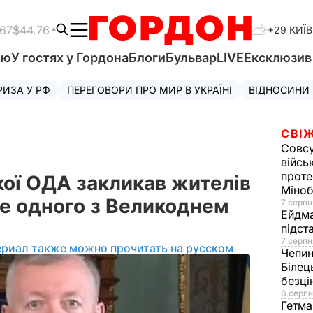
.67
$44.76
+29 КИЇВ
'ю
У гостях у Гордона
Блоги
Бульвар
LIVE
Ексклюзи
РИЗА У РФ
ПЕРЕГОВОРИ ПРО МИР В УКРАЇНІ
ВІДНОСИНИ
СВІЖ
Совс
війсь
проте
кої ОДА закликав жителів
Міно
не одного з Великоднем
7 серпн
Ейдм
підст
7 серпн
ериал также можно прочитать на русском
Чепи
Білец
безц
6 серпн
Гетма