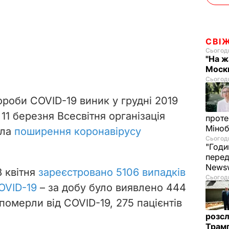
СВІ
Сьогодн
"На ж
Москв
Сьогодн
ороби COVID-19 виник у грудні 2019
 11 березня Всесвітня організація
проте
Міно
ила
поширення коронавірусу
Сьогодн
"Годи
перед
News
8 квітня
зареєстровано 5106 випадків
Сьогодн
OVID-19
– за добу було виявлено 444
померли від COVID-19, 275 пацієнтів
розсл
Трамп