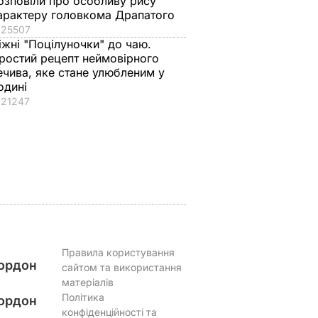
озповіли про особливу рису
арактеру головкома Драпатого
25507
іжні "Поцілуночки" до чаю.
"У неї сталеві нерви".
Dantes і його нова
ростий рецепт неймовірного
му
Драпатий – вперше
кохана Неправда
ечива, яке стане улюбленим у
осені
відверто про
зробили романтичн
одині
а
стосунки з
фото в ліфті втрьох
21247
 змінив
дружиною
7 серпня, 10.20
БУЛЬВАР
7 серпня, 11.19
БУЛЬВАР
АР
Правила користування
ордон
сайтом та використання
матеріалів
Політика
ордон
конфіденційності та