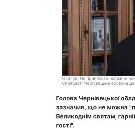
Осачук: Не приносьте небезпечних
Скріншот: Чернівецька обласна де
Голова Чернівецької обл
зазначив, що не можна "п
Великоднім святам, гарній
гості".