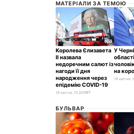
МАТЕРІАЛИ ЗА ТЕМОЮ
Королева Єлизавета
У Черн
II назвала
област
недоречним салют із
чоловік
нагоди її дня
на кор
народження через
18 квітня, 
епідемію COVID-19
18 квітня, 15.20
СВІТ
БУЛЬВАР