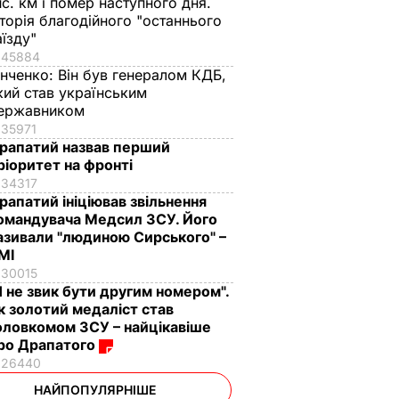
ис. км і помер наступного дня.
сторія благодійного "останнього
аїзду"
45884
інченко:
Він був генералом КДБ,
кий став українським
ержавником
35971
рапатий назвав перший
ріоритет на фронті
34317
рапатий ініціював звільнення
омандувача Медсил ЗСУ. Його
азивали "людиною Сирського" –
МІ
30015
Я не звик бути другим номером".
к золотий медаліст став
оловкомом ЗСУ – найцікавіше
ро Драпатого
26440
НАЙПОПУЛЯРНІШЕ