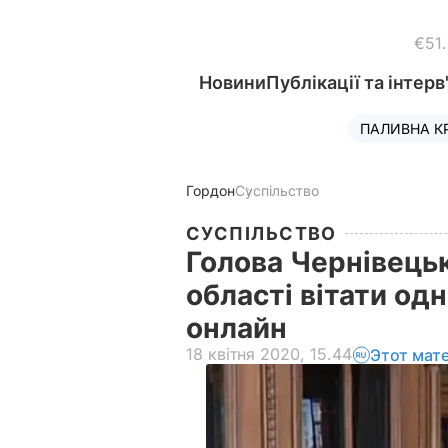
€51
Новини
Публікації та інтерв
ПАЛИВНА К
Гордон
Суспільство
СУСПІЛЬСТВО
Голова Чернівець
області вітати од
онлайн
18 квітня 2020, 15.44
Этот мат