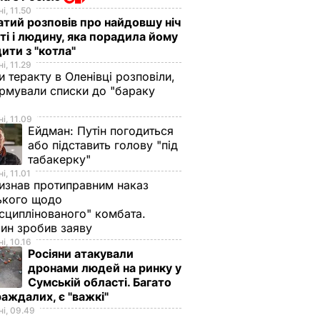
і, 11.50
тий розповів про найдовшу ніч
ті і людину, яка порадила йому
ити з "котла"
і, 11.29
и теракту в Оленівці розповіли,
рмували списки до "бараку
і, 11.09
Ейдман:
Путін погодиться
або підставить голову "під
табакерку"
і, 11.01
изнав протиправним наказ
ького щодо
сциплінованого" комбата.
ин зробив заяву
і, 10.16
Росіяни атакували
дронами людей на ринку у
Сумській області. Багато
аждалих, є "важкі"
і, 09.49