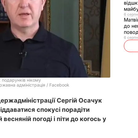
відшк
майбу
6 серпн
Матві
до не
повод
6 серпн
 подарунків нікому
ржавна адміністрація / Facebook
держадміністрації Сергій Осачук
іддаватися спокусі порадіти
 весняній погоді і піти до когось у