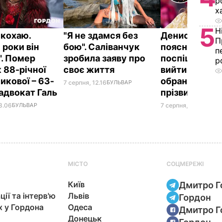
р
х
5
Н
 кохаю.
"Я не здамся без
Денисенко
П
 роки він
бою". Саліванчук
пояснила, чо
п
". Помер
зробила заяву про
поспішає до 
р
 88-річної
своє життя
вийти заміж з
икової – 63-
обранця, який
7 серпня, 12.16
БУЛЬВАР
 адвокат Галь
прізвище
3.06
БУЛЬВАР
7 серпня, 11.45
БУЛЬВ
МІСТО
СОЦМЕРЕЖІ
Київ
Дмитро Г
ції та інтерв'ю
Львів
Гордон
х у Гордона
Одеса
Дмитро Г
Донецьк