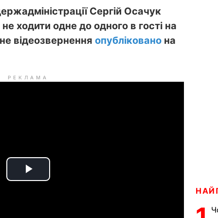
держадміністрації Сергій Осачук
не ходити одне до одного в гості на
ідне відеозвернення
опубліковано
на
РЕКЛАМА
P
НАЙ
l
1
Ч