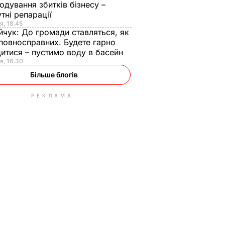
одування збитків бізнесу –
тні репарації
я, 18.45
йчук:
До громади ставляться, як
повносправних. Будете гарно
итися – пустимо воду в басейн
я, 16.30
Більше блогів
РЕКЛАМА