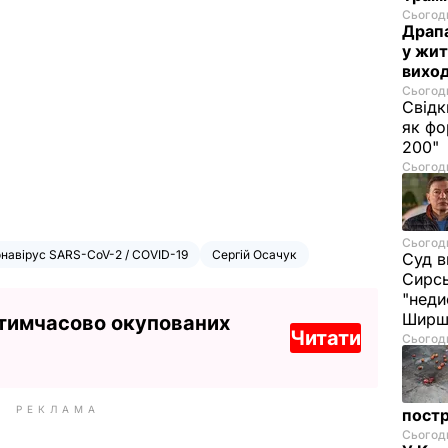
Сьогодн
Драпа
у жит
виход
Сьогодн
Свідк
як фо
200"
Сьогодн
Сьогодн
навірус SARS-CoV-2 / COVID-19
Сергій Осачук
Суд в
Сирс
"неди
Ширш
 тимчасово окупованих
Читати
Сьогодн
РЕКЛАМА
постр
Сьогодн