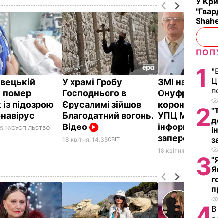
У Кр
"Гвар
Shahe
ПОП
1
"
Ц
івецькій
У храмі Гробу
ЗМІ написали
п
і помер
Господнього в
Онуфрій зара
 із підозрою
Єрусалимі зійшов
коронавірусо
2
"
онавірус
Благодатний вогонь.
УПЦ МП цю
д
Відео
інформацію
15.16
СУСПІЛЬСТВО
і
заперечуют
з
18 квітня, 14.35
СВІТ
18 квітня, 13.30
СУСП
3
"
Я
г
п
4
В