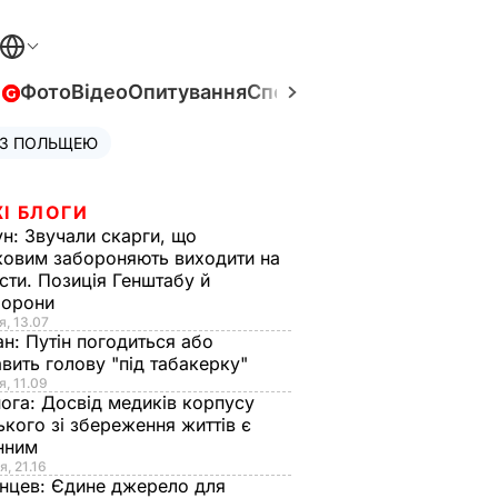
в
Фото
Відео
Опитування
Спецпроєкти
Війна в Укра
 З ПОЛЬЩЕЮ
І БЛОГИ
ун:
Звучали скарги, що
ковим забороняють виходити на
сти. Позиція Генштабу й
борони
я, 13.07
ан:
Путін погодиться або
авить голову "під табакерку"
я, 11.09
нога:
Досвід медиків корпусу
ького зі збереження життів є
інним
я, 21.16
нцев:
Єдине джерело для