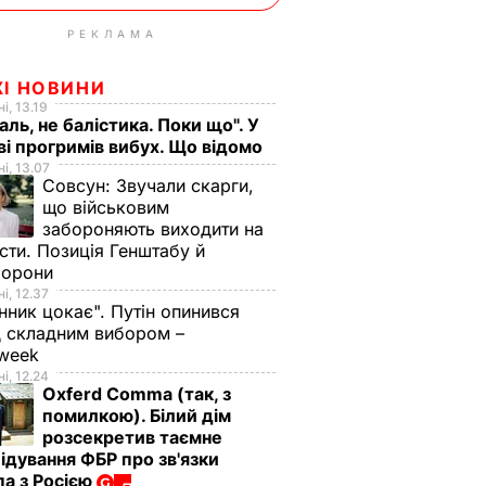
РЕКЛАМА
ЖІ НОВИНИ
і, 13.19
аль, не балістика. Поки що". У
і прогримів вибух. Що відомо
і, 13.07
Совсун:
Звучали скарги,
що військовим
забороняють виходити на
сти. Позиція Генштабу й
борони
і, 12.37
нник цокає". Путін опинився
 складним вибором –
week
і, 12.24
Oxferd Comma (так, з
помилкою). Білий дім
розсекретив таємне
ідування ФБР про зв'язки
а з Росією