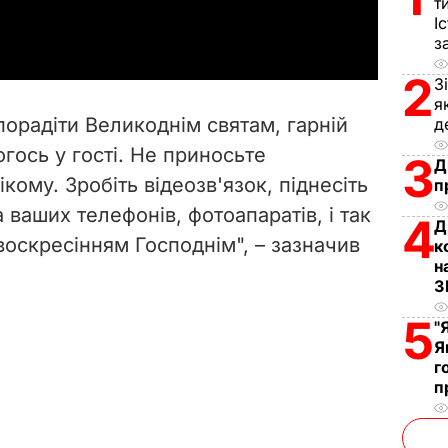
т
a
І
з
y
2
З
V
я
порадіти Великоднім святам, гарній
д
i
когось у гості. Не приносьте
3
Д
кому. Зробіть відеозв'язок, піднесіть
п
d
 ваших телефонів, фотоапаратів, і так
4
Д
e
воскресінням Господнім", – зазначив
к
н
o
З
5
"
Я
г
п