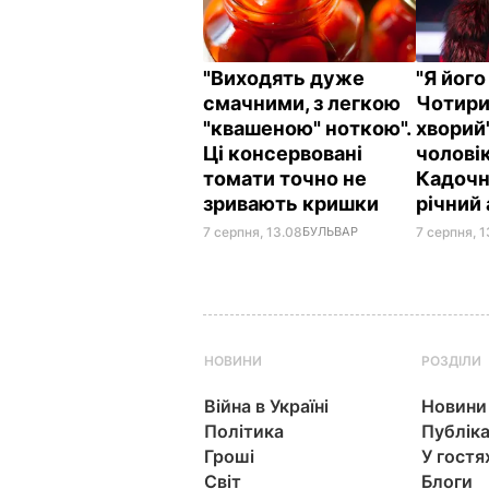
"Виходять дуже
"Я його
смачними, з легкою
Чотири
"квашеною" ноткою".
хворий
Ці консервовані
чоловік
томати точно не
Кадочн
зривають кришки
річний
7 серпня, 13.08
БУЛЬВАР
7 серпня, 1
НОВИНИ
РОЗДІЛИ
Війна в Україні
Новини
Політика
Публіка
Гроші
У гостя
Світ
Блоги