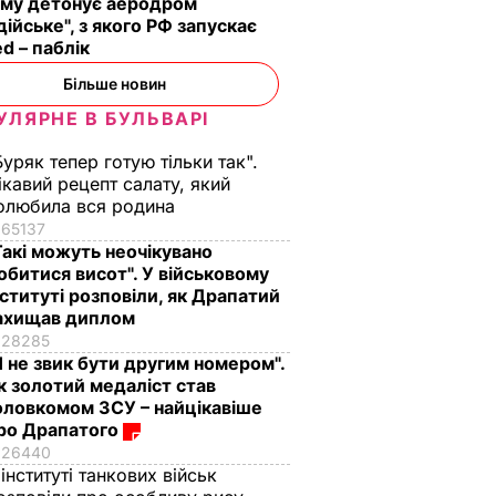
иму детонує аеродром
дійське", з якого РФ запускає
d – паблік
Більше новин
УЛЯРНЕ В БУЛЬВАРІ
Буряк тепер готую тільки так".
ікавий рецепт салату, який
, що
олюбила вся родина
зився
65137
м, в
Такі можуть неочікувано
обитися висот". У військовому
нституті розповіли, як Драпатий
ь
ахищав диплом
28285
ІЛЬСТВО
Я не звик бути другим номером".
к золотий медаліст став
оловкомом ЗСУ – найцікавіше
ро Драпатого
26440
 інституті танкових військ