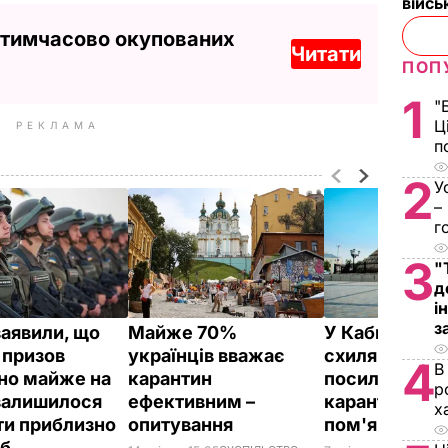
війс
 тимчасово окупованих
Читати
ПОП
1
"
Ц
РЕКЛАМА
п
2
У
–
г
3
"
д
і
з
заявили, що
Майже 70%
У Кабміні Укр
 призов
українців вважає
схиляються 
4
В
но майже на
карантин
посилення
р
залишилося
ефективним –
карантину, а 
х
ти приблизно
опитування
пом'якшення
іб