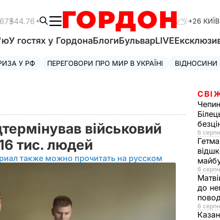
.67
$44.76
+26 КИЇВ
'ю
У гостях у Гордона
Блоги
Бульвар
LIVE
Ексклюзи
РИЗА У РФ
ПЕРЕГОВОРИ ПРО МИР В УКРАЇНІ
ВІДНОСИНИ
СВІ
Чепи
Білец
безц
дтермінував військовий
6 серпн
Гетма
16 тис. людей
відшк
риал также можно прочитать на русском
майбу
6 серпн
Матві
до не
повод
6 серпн
Казан