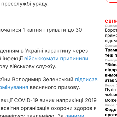
 пресслужбі уряду.
СВІ
Сьогодн
чатися 1 квітня і тривати до 30
Борот
прямо
відом
Сьогодн
Трамп
веденням в Україні карантину через
теж п
 інфекції
військкомати припинили
Сьогодн
"Війн
ову військову службу.
підпр
вимог
раїни Володимир Зеленський
підписав
атак
Вчора, 
рмінування
весняного призову.
Путін
зміни
екції COVID-19 виник наприкінці 2019
може 
Вчора, 
сесвітня організація охорони здоров'я
Федо
проти
онавірусу пандемією.
За
даними