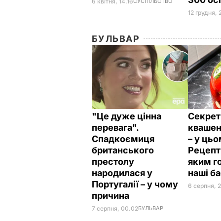
6 квітня, 14.16
СУСПІЛЬСТВО
12 грудня, 
БУЛЬВАР
"Це дуже цінна
Секрет
перевага".
квашен
Спадкоємиця
– у цьо
британського
Рецепт 
престолу
яким г
народилася у
наші б
Португалії – у чому
6 серпня, 2
причина
7 серпня, 00.02
БУЛЬВАР