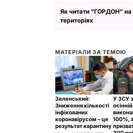
Як читати ”ГОРДОН” на
територіях
МАТЕРІАЛИ ЗА ТЕМОЮ
Зеленський:
У ЗСУ 
Зниження кількості
осінній
інфікованих
викона
коронавірусом – це
100%, 
результат карантину
призва
300 ос