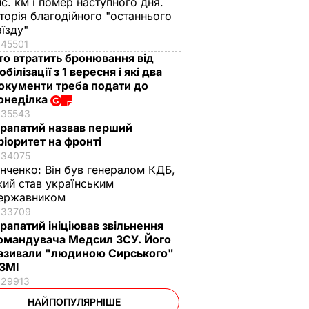
ис. км і помер наступного дня.
сторія благодійного "останнього
аїзду"
45501
то втратить бронювання від
обілізації з 1 вересня і які два
окументи треба подати до
онеділка
35543
рапатий назвав перший
ріоритет на фронті
34075
інченко:
Він був генералом КДБ,
кий став українським
ержавником
33709
рапатий ініціював звільнення
омандувача Медсил ЗСУ. Його
азивали "людиною Сирського"
 ЗМІ
29913
НАЙПОПУЛЯРНІШЕ