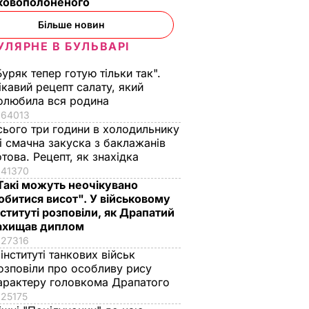
ьковополоненого
Більше новин
УЛЯРНЕ В БУЛЬВАРІ
Буряк тепер готую тільки так".
ікавий рецепт салату, який
олюбила вся родина
64013
сього три години в холодильнику
 і смачна закуска з баклажанів
отова. Рецепт, як знахідка
41370
Такі можуть неочікувано
обитися висот". У військовому
нституті розповіли, як Драпатий
ахищав диплом
аїни
27316
до
 інституті танкових військ
озповіли про особливу рису
не
арактеру головкома Драпатого
 – ЗМІ
25175