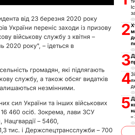
т
І
V
з
идента від 23 березня 2020 року
i
2
Х
рів України переніс заходи із призову
м
ову військову службу з квітня –
d
д
п
ь 2020 року", – ідеться в
e
3
Д
п
o
сельність громадян, які підлягають
4
З
кову службу, а також обсяг видатків
я
д
залишаються незмінними.
5
Д
йних сил України та інших військових
к
н
16 460 осіб. Зокрема, лави ЗСУ
–
, Нацгвардії – 5460,
,3 тис. і Держспецтрансслужби – 700