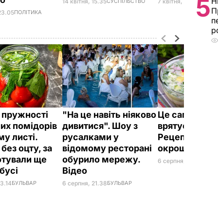
5
Н
14 квітня, 15.35
СУСПІЛЬСТВО
7 квітня, 19.25
СУСПІ
П
23.05
ПОЛІТИКА
п
р
 пружності
"На це навіть ніяково
Це саме те, 
их помідорів
дивитися". Шоу з
врятує у спек
му листі.
русалками у
Рецепт смач
без оцту, за
відомому ресторані
окрошки
отували ще
обурило мережу.
6 серпня, 18.21
БУЛЬ
абусі
Відео
3.14
БУЛЬВАР
6 серпня, 21.38
БУЛЬВАР