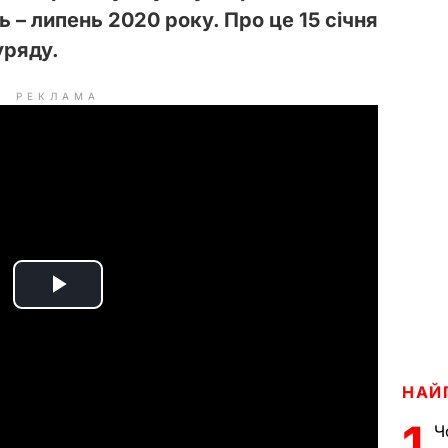
нь – липень 2020 року. Про це
15 січня
ряду.
РЕКЛАМА
P
l
a
НАЙ
1
Ч
y