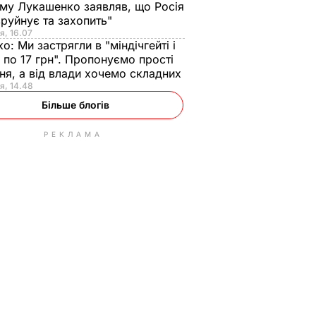
ому Лукашенко заявляв, що Росія
зруйнує та захопить"
я, 16.07
ко:
Ми застрягли в "міндічгейті і
 по 17 грн". Пропонуємо прості
ня, а від влади хочемо складних
я, 14.48
Більше блогів
РЕКЛАМА