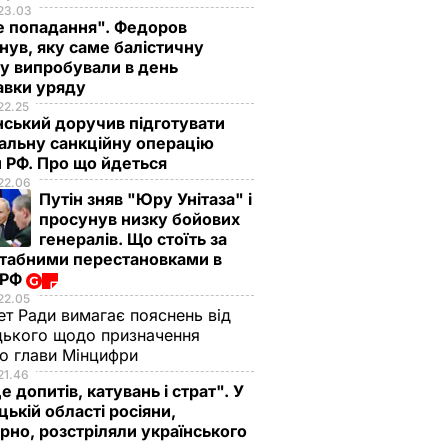
23.03
е попадання". Федоров
нув, яку саме балістичну
у випробували в день
авки уряду
22.25
ський доручив підготувати
альну санкційну операцію
 РФ. Про що йдеться
22.06
Путін зняв "Юру Унітаза" і
просунув низку бойових
генералів. Що стоїть за
табними перестановками в
 РФ
22.05
ет Ради вимагає пояснень від
ького щодо призначення
о глави Мінцифри
21.46
е допитів, катувань і страт". У
ькій області росіяни,
рно, розстріляли українського