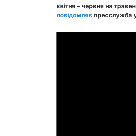
квітня – червня на траве
повідомляє
пресслужба у