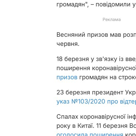
громадян", – повідомили у
Весняний призов мав розпо
червня.
18 березня у зв'язку із в
поширення коронавірусної
призов
громадян на строк
23 березня президент Ук
указ №103/2020 про відте
Спалах коронавірусної інф
року в Китаї. 11 березня В
оголосила поширення
кор