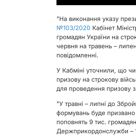
"На виконання указу през
№103/2020
Кабінет Мініст
громадян України на строк
червня на травень – липен
повідомленні.
У Кабміні уточнили, що чи
призову на строкову війсь
для проведення призову 
"У травні – липні до Збро
формувань буде призвано 
поповнять
9 тис. громадян
Держприкордонслужби – 1