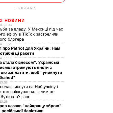
РЕКЛАМА
ЖІ НОВИНИ
і, 00.47
ьба за владу. У Мексиці під час
го ефіру в TikTok застрелили
ого блогера
і, 00.29
 про Patriot для України: Нам
отрібні ці ракети
і, 00.13
а стала бізнесом". Українські
иємці отримують листи з
ою заплатити, щоб "уникнути
 Shahed"
23.58
 почав тиснути на Набіулліну і
в тон спілкування. Із чим це
бути пов'язано
23.28
ров назвав "найкращу зброю"
 російської балістики