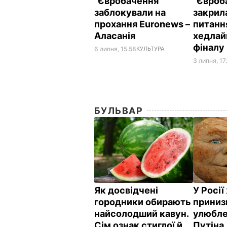
"Євробачення"
"Євроб
заблокували на
закрил
прохання Euronews –
питання
Аласанія
хедлай
фіналу
6 липня, 15.58
КУЛЬТУРА
3 липня, 17
БУЛЬВАР
Як досвідчені
У Росі
городники обирають
приниз
найсолодший кавун.
улюбле
Сім ознак стиглої й
Путіна