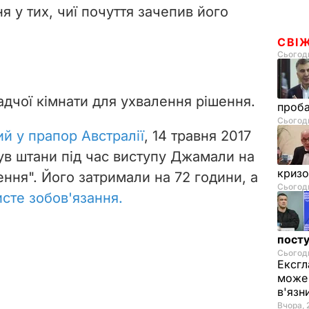
 у тих, чиї почуття зачепив його
СВІ
Сьогодн
адчої кімнати для ухвалення рішення.
проб
Сьогодн
ий у прапор Австралії
, 14 травня 2017
нув штани під час виступу Джамали на
криз
ння". Його затримали на 72 години, а
Сьогодн
исте зобов'язання.
посту
Сьогодн
Ексгл
може 
в'язн
Вчора, 