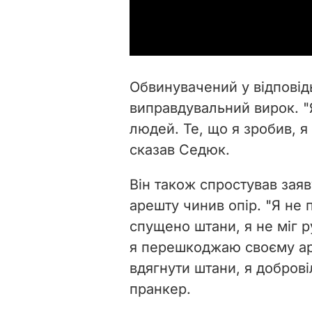
Обвинувачений у відповід
виправдувальний вирок. "Я
людей. Те, що я зробив, я
сказав Седюк.
Він також спростував заяв
арешту чинив опір. "Я не 
спущено штани, я не міг 
я перешкоджаю своєму ар
вдягнути штани, я добровіл
пранкер.