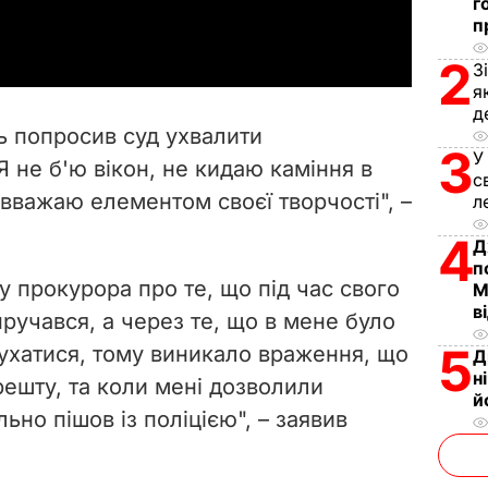
г
a
п
y
2
З
я
V
д
ь попросив суд ухвалити
3
i
У
 не б'ю вікон, не кидаю каміння в
с
 вважаю елементом своєї творчості", –
л
d
4
Д
e
п
у прокурора про те, що під час свого
М
o
в
пручався, а через те, що в мене було
5
рухатися, тому виникало враження, що
Д
н
ешту, та коли мені дозволили
й
ьно пішов із поліцією", – заявив