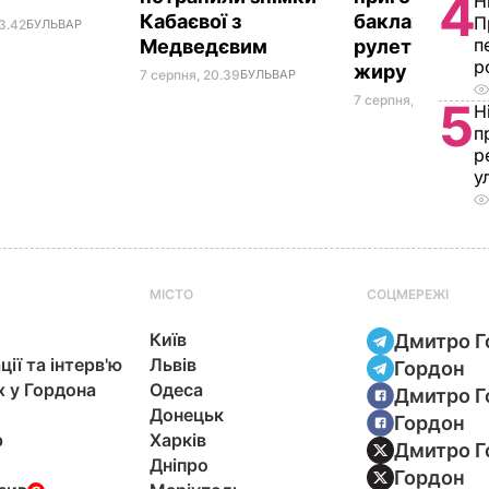
4
Н
Кабаєвої з
баклажанні
П
3.42
БУЛЬВАР
п
Медведєвим
рулетики без
р
жиру
7 серпня, 20.39
БУЛЬВАР
7 серпня, 20.16
БУЛЬ
5
Н
п
р
у
МІСТО
СОЦМЕРЕЖІ
Київ
Дмитро Г
ції та інтерв'ю
Львів
Гордон
х у Гордона
Одеса
Дмитро Г
Донецьк
Гордон
р
Харків
Дмитро Г
Дніпро
Гордон