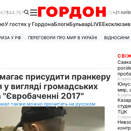
.67
$44.76
+21 КИЇВ
'ю
У гостях у Гордона
Блоги
Бульвар
LIVE
Ексклюзи
РИЗА У РФ
ПЕРЕГОВОРИ ПРО МИР В УКРАЇНІ
ВІДНОСИНИ
СВІЖ
Саака
росій
проб
магає присудити пранкеру
8 серпн
Юнус
 у вигляді громадських
мир, 
на "Євробаченні 2017"
8 серпн
Казар
риал также можно прочитать на русском
студе
ТЦК
7 серпн
Невз
контр