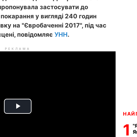
пропонувала застосувати до
покарання у вигляді 240 годин
вку на "Євробаченні 2017", під час
сцені, повідомляє
УНН
.
РЕКЛАМА
P
НАЙ
1
l
"
Я