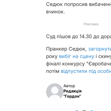
Седюк попросив вибачення
вчинок.
Суд пішов до 14.30 до дор
Пранкер Седюк,
загорнут
року
вибіг на сцену
і ски
фіналі конкурсу "Євробаче
потім
відпустили під особ
Автор
Редакція
"Гордон"