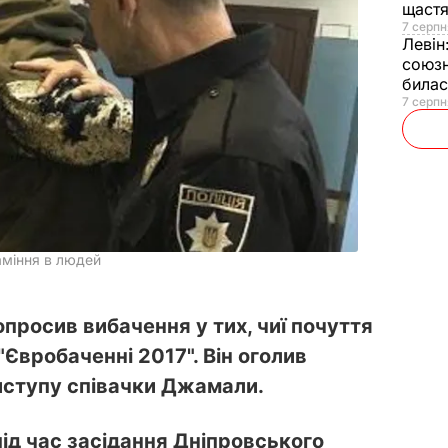
щаст
7 серпн
Левін
союзн
билас
7 серпн
аміння в людей
просив вибачення у тих, чиї почуття
"Євробаченні 2017". Він оголив
 виступу співачки Джамали.
ід час засідання Дніпровського