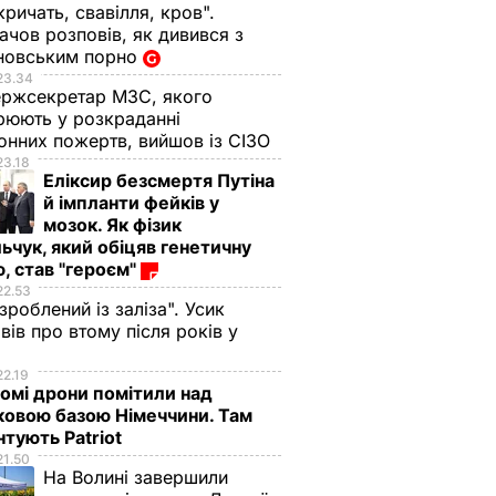
кричать, свавілля, кров".
чов розповів, як дивився з
новським порно
23.34
ржсекретар МЗС, якого
рюють у розкраданні
онних пожертв, вийшов із СІЗО
23.18
Еліксир безсмертя Путіна
й імпланти фейків у
мозок. Як фізик
ьчук, який обіцяв генетичну
, став "героєм"
22.53
 зроблений із заліза". Усик
вів про втому після років у
і
22.19
омі дрони помітили над
ковою базою Німеччини. Там
тують Patriot
21.50
алою
На Волині завершили