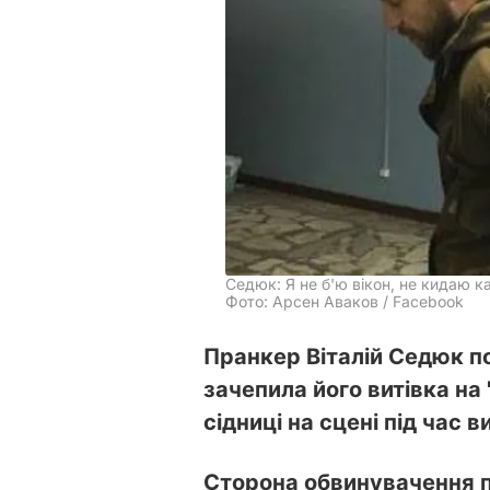
Седюк: Я не б'ю вікон, не кидаю к
Фото: Арсен Аваков / Facebook
Пранкер Віталій Седюк по
зачепила його витівка на 
сідниці на сцені під час
Сторона обвинувачення п