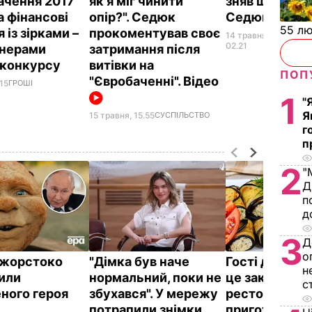
ачення 2017"
як я міг чинити
зняв штани п
а фінансові
опір?". Седюк
Седюк
55 л
 із зірками –
прокоментував своє
14 травня,
НАДЗ
ПОДІЇ
02.21
нерами
затримання після
 конкурсу
витівки на
ПОП
"Євробаченні". Відео
.15
ГРОШІ
1
"
Я
15 травня, 15.55
СУСПІЛЬСТВО
г
п
2
"
Д
п
д
3
Д
о
ї жорстоко
"Дімка був наче
Гості думают
н
или
нормальний, поки не
це закуска з
с
ного героя
збухався". У мережу
ресторану. Я
потрапили знімки
приготувати 