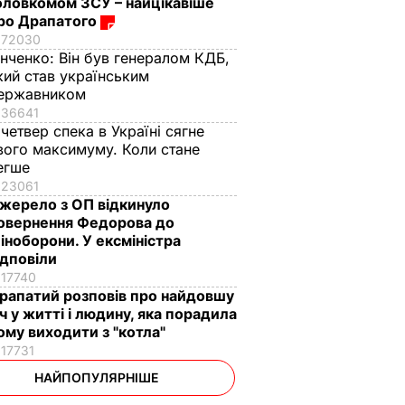
оловкомом ЗСУ – найцікавіше
ро Драпатого
72030
інченко:
Він був генералом КДБ,
кий став українським
ержавником
36641
 четвер спека в Україні сягне
вого максимуму. Коли стане
егше
23061
жерело з ОП відкинуло
овернення Федорова до
іноборони. У ексміністра
ідповіли
17740
рапатий розповів про найдовшу
іч у житті і людину, яка порадила
ому виходити з "котла"
17731
НАЙПОПУЛЯРНІШЕ