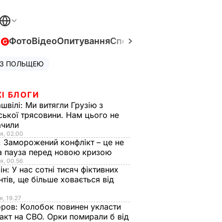
в
Фото
Відео
Опитування
Спецпроєкти
Війна в Укра
 З ПОЛЬЩЕЮ
І БЛОГИ
швілі:
Ми витягли Грузію з
ської трясовини. Нам цього не
ачили
я, 02.00
:
Заморожений конфлікт – це не
а пауза перед новою кризою
я, 00.56
ін:
У нас сотні тисяч фіктивних
нтів, ще більше ховається від
я, 19.27
оров:
Колобок повинен укласти
акт на СВО. Орки помирали б від