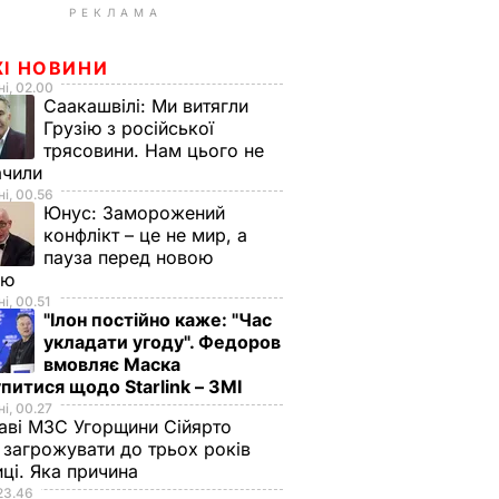
РЕКЛАМА
ЖІ НОВИНИ
і, 02.00
Саакашвілі:
Ми витягли
Грузію з російської
трясовини. Нам цього не
ачили
і, 00.56
Юнус:
Заморожений
конфлікт – це не мир, а
пауза перед новою
ою
і, 00.51
"Ілон постійно каже: "Час
укладати угоду". Федоров
вмовляє Маска
питися щодо Starlink – ЗМІ
і, 00.27
аві МЗС Угорщини Сійярто
загрожувати до трьох років
иці. Яка причина
23.46