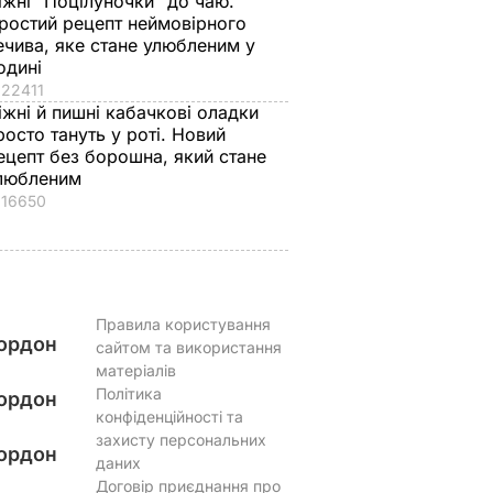
іжні "Поцілуночки" до чаю.
син
Найкращий рецепт
ростий рецепт неймовірного
ечива, яке стане улюбленим у
 зайвого
7 серпня, 19.28
БУЛЬВАР
7 серпня, 18.03
БУЛЬВАР
одині
22411
ВАР
іжні й пишні кабачкові оладки
росто тануть у роті. Новий
ецепт без борошна, який стане
любленим
16650
Правила користування
ордон
сайтом та використання
матеріалів
Політика
ордон
конфіденційності та
захисту персональних
ордон
даних
Договір приєднання про