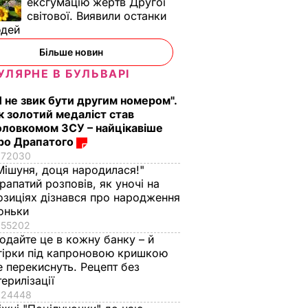
ранкер
ексгумацію жертв Другої
світової. Виявили останки
юдей
ВИЧАЙНІ
Більше новин
УЛЯРНЕ В БУЛЬВАРІ
Я не звик бути другим номером".
к золотий медаліст став
оловкомом ЗСУ – найцікавіше
ро Драпатого
72030
Мішуня, доця народилася!"
рапатий розповів, як уночі на
озиціях дізнався про народження
оньки
55202
одайте це в кожну банку – й
гірки під капроновою кришкою
ь, що
"Нічого нав'язувати
Змішайте це з
е перекиснуть. Рецепт без
не буду". Драпатий
борошном – і ціла
терилізації
к
розповів, яку
гора м'яких, наче пу
24448
ніжні
професію обрав його
пиріжків готова.