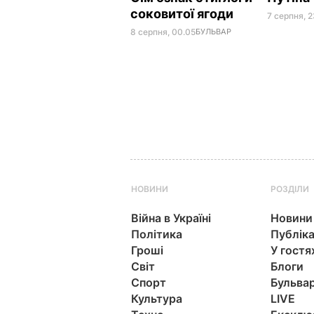
соковитої ягоди
7 серпня, 2
8 серпня, 00.05
БУЛЬВАР
НОВИНИ
РОЗДІЛИ
Війна в Україні
Новини
Політика
Публіка
Гроші
У гостя
Світ
Блоги
Спорт
Бульва
Культура
LIVE