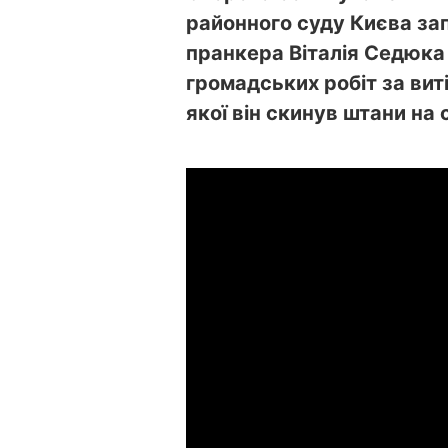
районного суду Києва за
пранкера Віталія Седюка 
громадських робіт за виті
якої він скинув штани на 