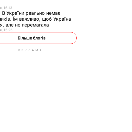
я
я, 16.13
:
В України реально немає
иків. Їм важливо, щоб Україна
я, але не перемагала
я, 15.25
Більше блогів
РЕКЛАМА