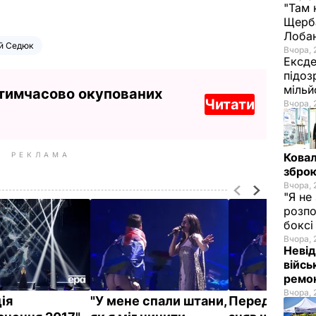
"Там 
Щерба
Лоба
ій Седюк
Вчора, 
Ексде
підоз
мільй
 тимчасово окупованих
Читати
Вчора, 
РЕКЛАМА
Ковал
зброю
Вчора, 
"Я не
розпо
бокс
Вчора, 
Невід
війсь
ремон
Вчора, 
ія
"У мене спали штани,
Перед Джам