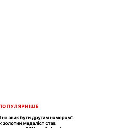
ПОПУЛЯРНІШЕ
Я не звик бути другим номером".
к золотий медаліст став