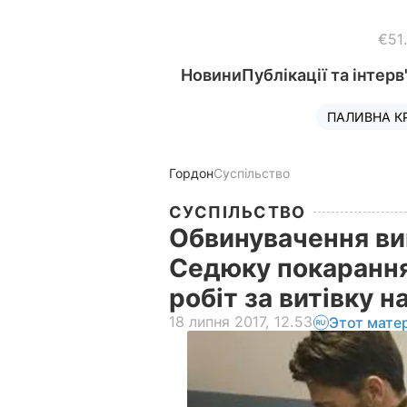
€51
Новини
Публікації та інтерв
ПАЛИВНА К
Гордон
Суспільство
СУСПІЛЬСТВО
Обвинувачення ви
Седюку покарання
робіт за витівку 
18 липня 2017, 12.53
Этот мате