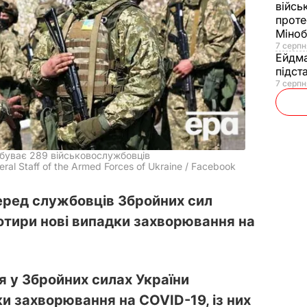
війсь
проте
Міно
7 серпн
Ейдм
підст
7 серпн
ебуває 289 військовослужбовців
al Staff of the Armed Forces of Ukraine / Facebook
еред службовців Збройних сил
отири нові випадки захворювання на
я у Збройних силах України
и захворювання на COVID-19, із них