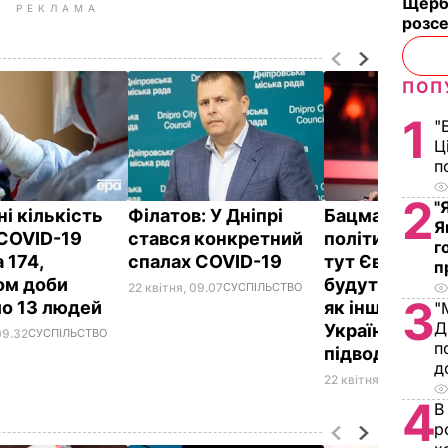
Щерба
РЕКЛАМА
розс
ПОП
1
"
Ц
п
2
"
ні кількість
Філатов: У Дніпрі
Бацман: Або
Я
COVID-19
стався конкретний
політики ств
г
 174,
спалах COVID-19
тут Європу, а
п
ом доби
будуть жити в
22 квітня, 09.07
СУСПІЛЬСТВО
3
о 13 людей
як інший наро
"
Д
Україна зараз
09.32
СУСПІЛЬСТВО
п
підводний ч
д
22 квітня, 09.00
ПОЛ
4
В
р