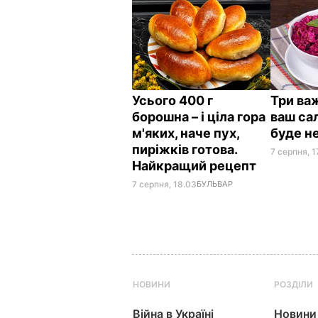
Усього 400 г
Три важ
борошна – і ціла гора
ваш сал
м'яких, наче пух,
буде н
пиріжків готова.
7 серпня, 1
Найкращий рецепт
7 серпня, 18.03
БУЛЬВАР
НОВИНИ
РОЗДІЛИ
Війна в Україні
Новини