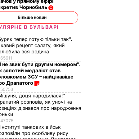
чов у прямому ефірі
екретив Чорнобиль
Більше новин
УЛЯРНЕ В БУЛЬВАРІ
Буряк тепер готую тільки так".
ікавий рецепт салату, який
олюбила вся родина
65611
Я не звик бути другим номером".
к золотий медаліст став
орять
оловкомом ЗСУ – найцікавіше
бо
ро Драпатого
 гівні,
50753
д.
Мішуня, доця народилася!"
рапатий розповів, як уночі на
 –
озиціях дізнався про народження
овен
оньки
ІТИКА
47075
 інституті танкових військ
озповіли про особливу рису