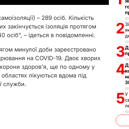
Я
г
V
п
самоізоляції) – 289 осіб. Кількість
i
2
З
их закінчується ізоляція протягом
я
0 осіб", – ідеться в повідомленні.
d
д
3
Д
e
ягом минулої доби зареєстровано
п
орювання на COVID-19. Двоє хворих
o
4
Д
хорони здоров'я, ще по одному у
к
й областях лікуються вдома під
н
З
 служби.
5
У
с
л