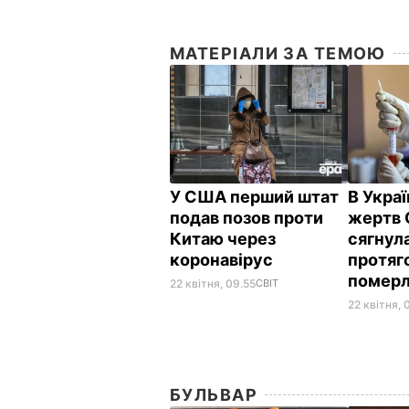
МАТЕРІАЛИ ЗА ТЕМОЮ
У США перший штат
В Украї
подав позов проти
жертв 
Китаю через
сягнула
коронавірус
протяг
померл
22 квітня, 09.55
СВІТ
22 квітня, 
БУЛЬВАР