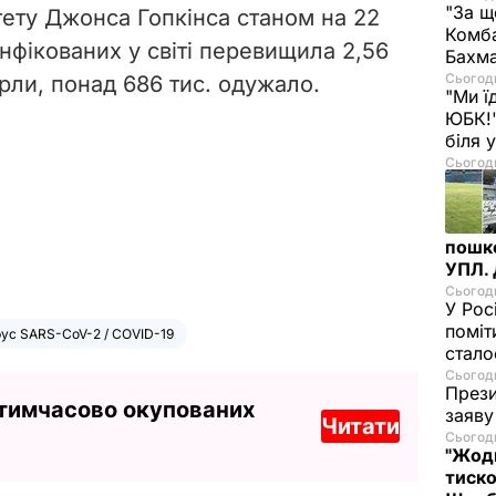
"За щ
ету Джонса Гопкінса станом на 22
Комба
 інфікованих у світі перевищила 2,56
Бахма
Сьогодн
ерли, понад 686 тис. одужало.
"Ми ї
ЮБК!"
біля
Сьогодн
пошк
УПЛ.
Сьогодн
У Рос
поміт
рус SARS-CoV-2 / COVID-19
стал
Сьогодн
Прези
 тимчасово окупованих
заяву
Читати
Сьогодн
"Жодн
тиско