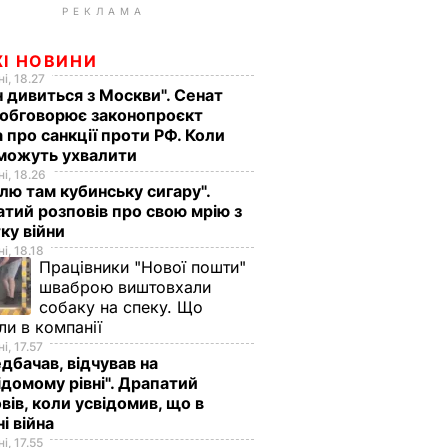
РЕКЛАМА
ЖІ НОВИНИ
і, 18.27
н дивиться з Москви". Сенат
обговорює законопроєкт
 про санкції проти РФ. Коли
 можуть ухвалити
і, 18.26
лю там кубинську сигару".
тий розповів про свою мрію з
ку війни
і, 18.18
Працівники "Нової пошти"
шваброю виштовхали
собаку на спеку. Що
ли в компанії
і, 17.57
дбачав, відчував на
ідомому рівні". Драпатий
вів, коли усвідомив, що в
ні війна
і, 17.55