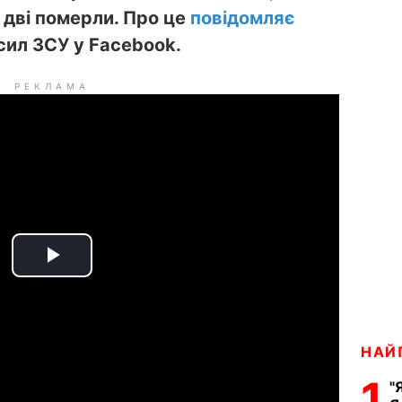
 дві померли. Про це
повідомляє
ил ЗСУ у Facebook.
РЕКЛАМА
P
l
a
НАЙ
1
"
y