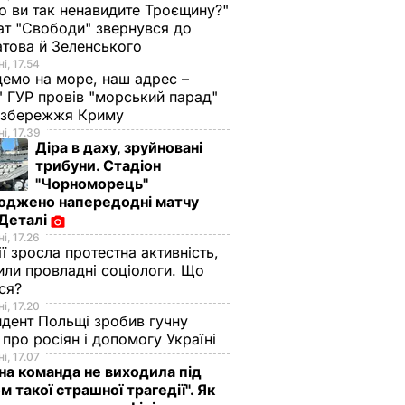
о ви так ненавидите Троєщину?"
т "Свободи" звернувся до
това й Зеленського
і, 17.54
демо на море, наш адрес –
 ГУР провів "морський парад"
 узбережжя Криму
і, 17.39
Діра в даху, зруйновані
трибуни. Стадіон
"Чорноморець"
оджено напередодні матчу
 Деталі
і, 17.26
ії зросла протестна активність,
или провладні соціологи. Що
ося?
і, 17.20
дент Польщі зробив гучну
 про росіян і допомогу Україні
і, 17.07
а команда не виходила під
м такої страшної трагедії". Як