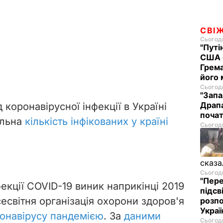
СВІ
Сьогодн
"Путі
США 
Грема
його
Сьогодн
"Запа
Драпа
 коронавірусної інфекції в Україні
почат
альна
кількість інфікованих у країні
Сьогодн
сказа
Сьогодн
"Пере
екції COVID-19 виник наприкінці 2019
підсв
сесвітня організація охорони здоров'я
розпо
Украї
онавірусу пандемією
. За
даними
Сьогодн