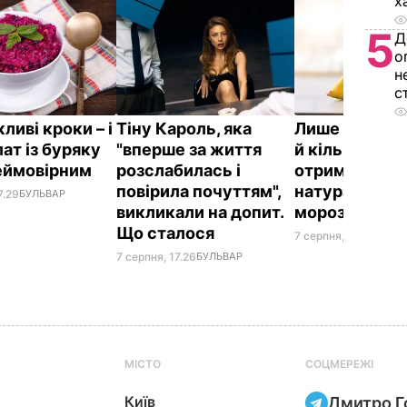
х
5
Д
о
н
с
ливі кроки – і
Тіну Кароль, яка
Лише три інг
ат із буряку
"вперше за життя
й кілька хвили
еймовірним
розслабилась і
отримаєте в
повірила почуттям",
натуральне
7.29
БУЛЬВАР
викликали на допит.
морозиво
Що сталося
7 серпня, 16.17
БУЛЬВ
7 серпня, 17.26
БУЛЬВАР
МІСТО
СОЦМЕРЕЖІ
Київ
Дмитро Г