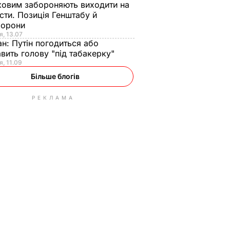
ковим забороняють виходити на
сти. Позиція Генштабу й
борони
я, 13.07
ан:
Путін погодиться або
авить голову "під табакерку"
я, 11.09
Більше блогів
РЕКЛАМА