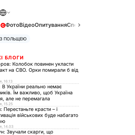
в
Фото
Відео
Опитування
Спецпроєкти
Війна в Укра
 З ПОЛЬЩЕЮ
І БЛОГИ
оров:
Колобок повинен укласти
акт на СВО. Орки помирали б від
я
я, 16.13
:
В України реально немає
иків. Їм важливо, щоб Україна
я, але не перемагала
я, 15.25
н:
Перестаньте красти – і
ивація військових буде набагато
ою
я, 14.03
ун:
Звучали скарги, що