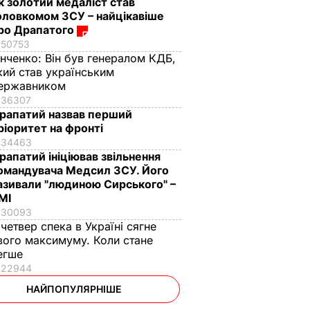
к золотий медаліст став
оловкомом ЗСУ – найцікавіше
ро Драпатого
50753
інченко:
Він був генералом КДБ,
кий став українським
ержавником
36307
рапатий назвав перший
ріоритет на фронті
34463
рапатий ініціював звільнення
омандувача Медсил ЗСУ. Його
азивали "людиною Сирського" –
МІ
30093
 четвер спека в Україні сягне
вого максимуму. Коли стане
егше
22944
НАЙПОПУЛЯРНІШЕ