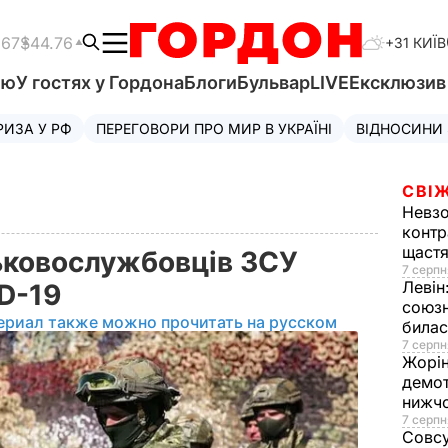
.67
$44.76
+31 КИЇВ
'ю
У гостях у Гордона
Блоги
Бульвар
LIVE
Ексклюзи
РИЗА У РФ
ПЕРЕГОВОРИ ПРО МИР В УКРАЇНІ
ВІДНОСИНИ
СВІЖ
Невз
контр
щаст
ськовослужбовців ЗСУ
7 серпн
Левін
ID-19
союзн
ериал также можно прочитать на русском
билас
7 серпн
Жорі
демот
нижч
7 серпн
Совс