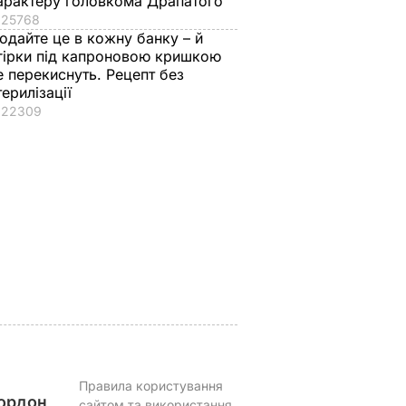
арактеру головкома Драпатого
25768
одайте це в кожну банку – й
гірки під капроновою кришкою
е перекиснуть. Рецепт без
терилізації
22309
редієнти
Як із Путіна "знімали
Тільки такі добрива
н – і ви
мірку" для Колобка,
серпні дадуть пер
дома
який спровокував
смак і масу
вибухи в Москві й
7 серпня, 15.24
БУЛЬВАР
протести в РФ
АР
7 серпня, 15.53
БУЛЬВАР
Правила користування
ордон
сайтом та використання