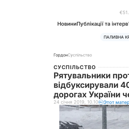
€51
Новини
Публікації та інтерв
ПАЛИВНА К
Гордон
Суспільство
СУСПІЛЬСТВО
Рятувальники про
відбуксирували 40
дорогах України ч
24 січня 2019, 10.10
Этот мате