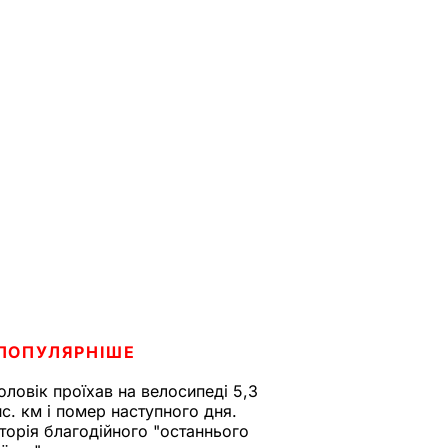
ПОПУЛЯРНІШЕ
оловік проїхав на велосипеді 5,3
ис. км і помер наступного дня.
сторія благодійного "останнього