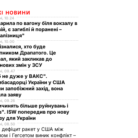
ЖІ НОВИНИ
і, 10.24
арила по вагону біля вокзалу в
ій, є загиблі й поранені –
залізниця"
і, 10.00
ізналися, хто буде
пником Драпатого. Це
ал, який закликав до
нових змін у ЗСУ
і, 09.47
 не дуже у ВАКС".
басадорці України у США
и запобіжний захід, вона
ила заяву
і, 09.26
чинять більше руйнувань і
". ISW попередив про нову
зу для України
і, 08.50
 дефіцит ракет у США між
ом і Гегсетом виник конфлікт –