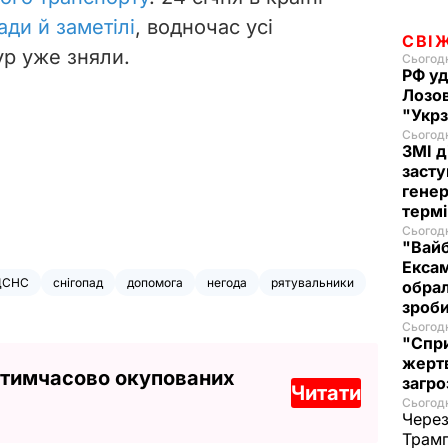
ади й заметілі
, водночас усі
СВІ
р уже зняли.
Сьогодн
РФ уд
Лозов
"Укр
Сьогодн
ЗМІ д
засту
генер
термі
Сьогодн
"Вайб
Ексам
ДСНС
снігопад
допомога
негода
рятувальники
обрал
зроб
Сьогодн
"Спри
жертв
 тимчасово окупованих
загро
Читати
Сьогодн
Через
Трамп