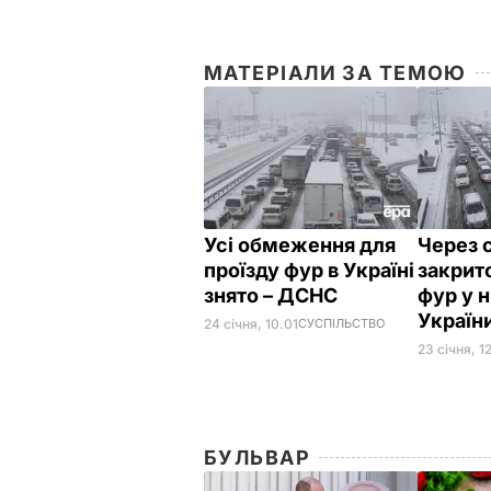
МАТЕРІАЛИ ЗА ТЕМОЮ
Усі обмеження для
Через 
проїзду фур в Україні
закрит
знято – ДСНС
фур у н
Україн
24 січня, 10.01
СУСПІЛЬСТВО
23 січня, 12
БУЛЬВАР