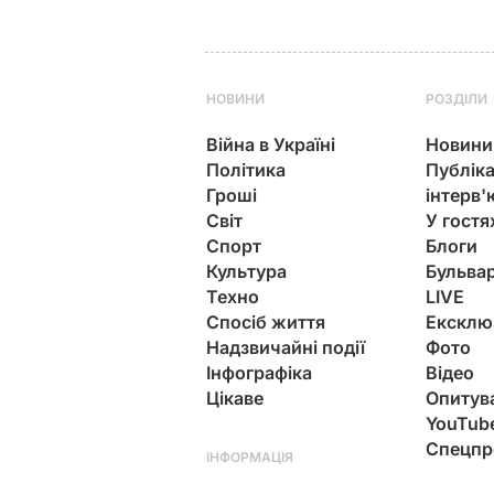
НОВИНИ
РОЗДІЛИ
Війна в Україні
Новини
Політика
Публіка
Гроші
інтерв'
Світ
У гостя
Спорт
Блоги
Культура
Бульва
Техно
LIVE
Спосіб життя
Ексклю
Надзвичайні події
Фото
Інфографіка
Відео
Цікаве
Опитув
YouTub
Спецпр
ІНФОРМАЦІЯ