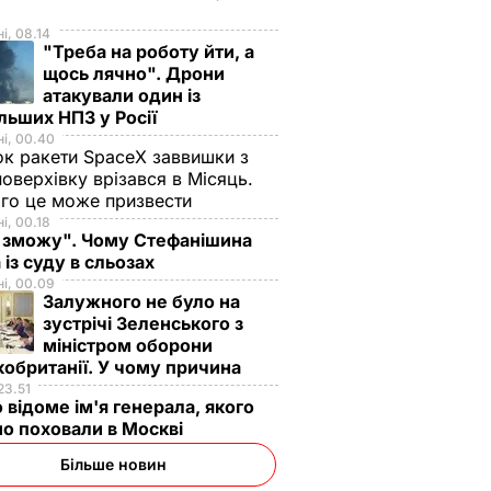
і, 08.14
"Треба на роботу йти, а
щось лячно". Дрони
атакували один із
льших НПЗ у Росії
і, 00.40
к ракети SpaceX заввишки з
поверхівку врізався в Місяць.
го це може призвести
і, 00.18
 зможу". Чому Стефанішина
бласті
 із суду в сльозах
тормове
і, 00.09
я через
Залужного не було на
С
зустрічі Зеленського з
міністром оборони
ІЛЬСТВО
обританії. У чому причина
23.51
 відоме ім'я генерала, якого
о поховали в Москві
Більше новин