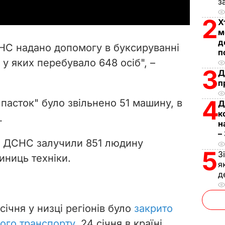
з
y
2
Х
м
V
д
НС надано допомогу в буксируванні
п
i
 у яких перебувало 648 осіб", –
3
Д
d
п
4
e
х пасток" було звільнено 51 машину, в
Д
к
.
o
н
–
д ДСНС залучили 851 людину
5
З
иниць техніки.
я
д
січня у низці регіонів було
закрито
ого транспорту
. 24 січня в країні