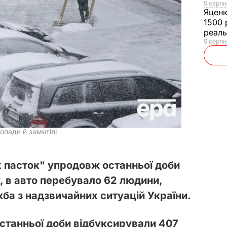
5 серпн
Яцен
1500 
реал
5 серпн
гопади й заметілі
их пасток" упродовж останньої доби
, в авто перебувало 62 людини,
а з надзвичайних ситуацій України.
станньої доби відбуксирували 407