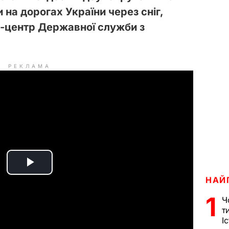
 на дорогах України через сніг,
с-центр Державної служби з
РЕКЛАМА
P
НАЙ
l
1
Ч
т
a
І