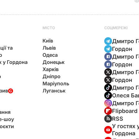
МІСТО
СОЦМЕРЕЖІ
Київ
Дмитро Г
ції та
Львів
Гордон
ю
Одеса
Дмитро Г
х у Гордона
Донецьк
Гордон
Харків
Дмитро Г
р
Дніпро
Гордон
Маріуполь
Дмитро Г
зив
Луганськ
Олеся Ба
Дмитро Г
Flipboard
ання
RSS
e-шоу
У гостях 
оєкти
Гордона