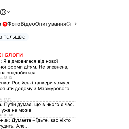
в
Фото
Відео
Опитування
Спецпроєкти
Війна в Укр
 З ПОЛЬЩЕЮ
ЖІ БЛОГИ
а:
Я відмовилася від нової
ної форми дітям. Не впевнена,
на знадобиться
я, 18.13
енко:
Російські танкери чомусь
ся йти додому з Мармурового
, 17.15
а:
Путін думає, що в нього є час.
Ф уже не може
я, 16.40
рник:
Думаєте – їдьте, вас ніхто
судить. Але...