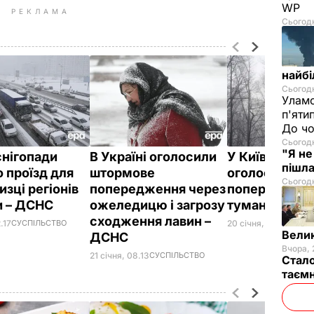
WP
РЕКЛАМА
Сьогодн
найбі
Сьогодн
Уламо
п'яти
До чо
Сьогодн
"Я не
снігопади
В Україні оголосили
У Київській о
пішла
о проїзд для
штормове
оголосили ш
Сьогодн
изці регіонів
попередження через
попередженн
и – ДСНС
ожеледицю і загрозу
туман – ДСН
сходження лавин –
.17
СУСПІЛЬСТВО
20 січня, 09.54
СУСП
Велик
ДСНС
Вчора, 
21 січня, 08.13
СУСПІЛЬСТВО
Стало
таємн