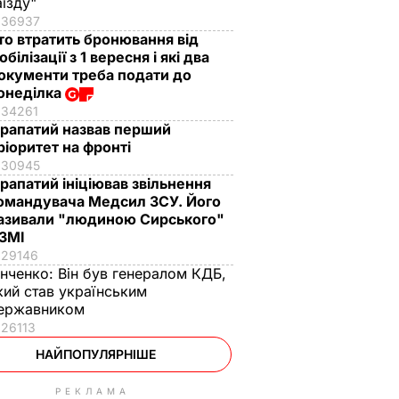
аїзду"
36937
то втратить бронювання від
обілізації з 1 вересня і які два
окументи треба подати до
онеділка
34261
рапатий назвав перший
ріоритет на фронті
30945
рапатий ініціював звільнення
омандувача Медсил ЗСУ. Його
азивали "людиною Сирського"
 ЗМІ
29146
інченко:
Він був генералом КДБ,
кий став українським
ержавником
26113
НАЙПОПУЛЯРНІШЕ
РЕКЛАМА