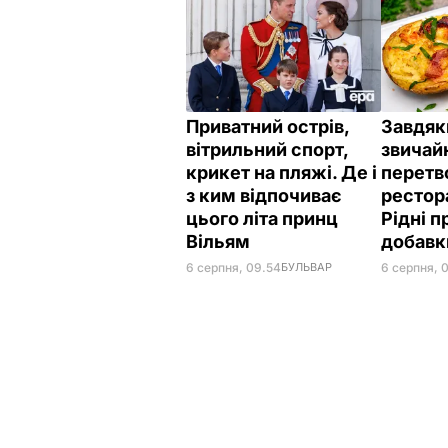
Приватний острів,
Завдяк
вітрильний спорт,
звичай
крикет на пляжі. Де і
перетв
з ким відпочиває
рестор
цього літа принц
Рідні 
Вільям
добав
6 серпня, 09.54
БУЛЬВАР
6 серпня, 