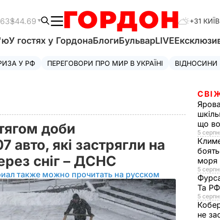
.63
$44.69
+31 КИЇВ
'ю
У гостях у Гордона
Блоги
Бульвар
LIVE
Ексклюзи
РИЗА У РФ
ПЕРЕГОВОРИ ПРО МИР В УКРАЇНІ
ВІДНОСИНИ
СВІ
Яров
шкіль
що во
тягом доби
5 серпн
Клим
7 авто, які застрягли на
боять
ерез сніг – ДСНС
моря
5 серпня
риал также можно прочитать на русском
Фурс
Та Р
5 серпн
Кобе
не за