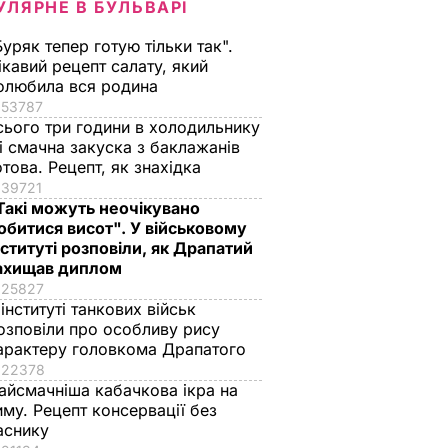
УЛЯРНЕ В БУЛЬВАРІ
Буряк тепер готую тільки так".
ікавий рецепт салату, який
олюбила вся родина
53787
 упир"
"Саме там його
Названа найкраща
сього три години в холодильнику
 і смачна закуска з баклажанів
у лякав
відвідують члени
сіль для консерваці
отова. Рецепт, як знахідка
родини протягом
оберіть її – і кришки
39721
а даху
літа". Де
на банках не
Такі можуть неочікувано
ю і в
відпочивають
"позриває"
обитися висот". У військовому
ахоні
Чарльз III і його
5 серпня, 19.25
БУЛЬВАР
нституті розповіли, як Драпатий
дружина Камілла
ахищав диплом
ВАР
25827
5 серпня, 20.33
БУЛЬВАР
 інституті танкових військ
озповіли про особливу рису
арактеру головкома Драпатого
22378
айсмачніша кабачкова ікра на
иму. Рецепт консервації без
аснику