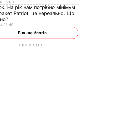
я, 16.00
юк:
На рік нам потрібно мінімум
ракет Patriot, це нереально. Що
ьно?
я, 15.40
Більше блогів
РЕКЛАМА