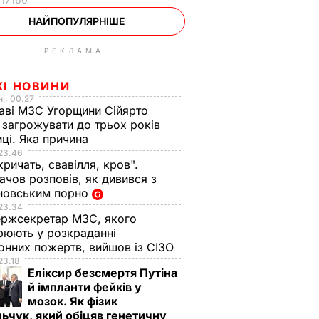
НАЙПОПУЛЯРНІШЕ
РЕКЛАМА
ЖІ НОВИНИ
і, 00.27
аві МЗС Угорщини Сійярто
загрожувати до трьох років
иці. Яка причина
23.46
кричать, свавілля, кров".
чов розповів, як дивився з
новським порно
23.34
ржсекретар МЗС, якого
рюють у розкраданні
онних пожертв, вийшов із СІЗО
23.18
Еліксир безсмертя Путіна
й імпланти фейків у
мозок. Як фізик
ьчук, який обіцяв генетичну