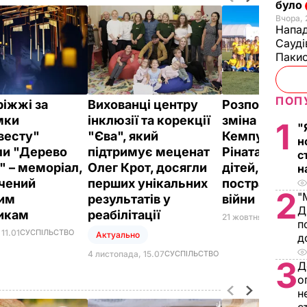
було
Вчора, 
Напад
Сауді
Пакис
ПОП
ріжжі за
Вихованці центру
Розпочалася 
мки
інклюзії та корекції
зміна "Блоге
1
"
весту"
"Єва", який
Кемпу" від Ф
н
ли "Дерево
підтримує меценат
Ріната Ахмет
с
" – меморіал,
Олег Крот, досягли
дітей, які
н
чений
перших унікальних
постраждали 
2
"
им
результатів у
війни
Д
никам
реабілітації
21 жовтня, 12.19
СУСП
п
11.01
СУСПІЛЬСТВО
Актуально
д
4 листопада, 15.07
СУСПІЛЬСТВО
3
Д
о
н