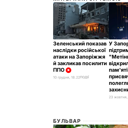
Зеленський показав
У Запо
наслідки російської
підтри
атаки на Запоріжжя
"Метін
й закликав посилити
відкри
ППО
пам'яті
присвя
10 грудня, 18.22
ПОДІЇ
полегл
захис
23 жовтня, 
БУЛЬВАР