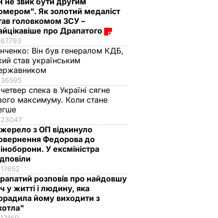
Я не звик бути другим
омером". Як золотий медаліст
тав головкомом ЗСУ –
айцікавіше про Драпатого
67793
інченко:
Він був генералом КДБ,
кий став українським
ержавником
36595
 четвер спека в Україні сягне
вого максимуму. Коли стане
егше
23047
жерело з ОП відкинуло
овернення Федорова до
іноборони. У ексміністра
ідповіли
17652
рапатий розповів про найдовшу
іч у житті і людину, яка
орадила йому виходити з
котла"
17160