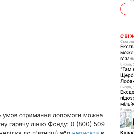
СВІ
Сьогодн
Ексгл
може 
в'язн
Вчора, 
"Там 
Щерба
Лоба
Вчора, 
Ексде
підоз
мільй
Вчора, 
о умов отримання допомоги можна
ну гарячу лінію Фонду: 0 (800) 509
неділка до п'ятниці) або
написати
в
Ковал