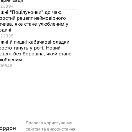
терилізації
23894
іжні "Поцілуночки" до чаю.
ростий рецепт неймовірного
ечива, яке стане улюбленим у
одині
22335
ь, що це
"Нічого нав'язувати
Змішайте це з
іжні й пишні кабачкові оладки
торану.
не буду". Драпатий
борошном – і ціла
росто тануть у роті. Новий
и ніжні
розповів, яку
гора м'яких, наче
ецепт без борошна, який стане
улетики
професію обрав його
пух, пиріжків готова
любленим
жиру
син
Найкращий рецепт
16546
ВАР
7 серпня, 19.28
БУЛЬВАР
7 серпня, 18.03
БУЛЬВАР
Правила користування
ордон
сайтом та використання