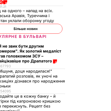
21.21
 на одного – напад на всіх.
вська Аравія, Туреччина і
тан уклали оборонну угоду
Більше новин
УЛЯРНЕ В БУЛЬВАРІ
осіння
р
Я не звик бути другим
онду
омером". Як золотий медаліст
ова для
тав головкомом ЗСУ –
айцікавіше про Драпатого
від
67793
Мішуня, доця народилася!"
рапатий розповів, як уночі на
ІЛЬСТВО
озиціях дізнався про народження
оньки
54095
одайте це в кожну банку – й
гірки під капроновою кришкою
е перекиснуть. Рецепт без