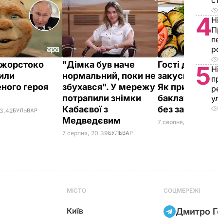
с
4
Н
П
п
р
ї жорстоко
"Дімка був наче
Гості думают
5
Н
или
нормальний, поки не
закуска з рес
п
ного героя
збухався". У мережу
Як приготуват
р
потрапили знімки
баклажанні р
у
Кабаєвої з
без зайвого 
23.42
БУЛЬВАР
Медведєвим
7 серпня, 20.16
БУЛЬ
7 серпня, 20.39
БУЛЬВАР
МІСТО
СОЦМЕРЕЖІ
Київ
Дмитро Г