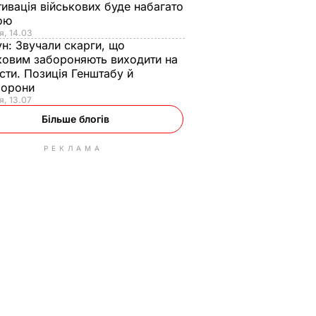
ивація військових буде набагато
ою
я, 14.03
ун:
Звучали скарги, що
ковим забороняють виходити на
сти. Позиція Генштабу й
борони
я, 13.07
Більше блогів
РЕКЛАМА