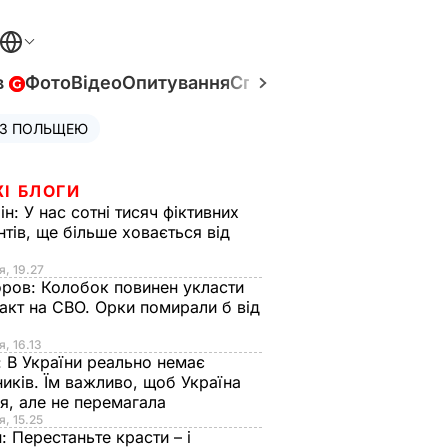
в
Фото
Відео
Опитування
Спецпроєкти
Війна в Укр
 З ПОЛЬЩЕЮ
ЖІ БЛОГИ
ін:
У нас сотні тисяч фіктивних
нтів, ще більше ховається від
я, 19.27
оров:
Колобок повинен укласти
акт на СВО. Орки помирали б від
я
я, 16.13
:
В України реально немає
иків. Їм важливо, щоб Україна
я, але не перемагала
я, 15.25
н:
Перестаньте красти – і