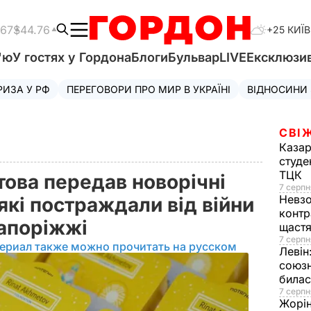
.67
$44.76
+25 КИЇВ
'ю
У гостях у Гордона
Блоги
Бульвар
LIVE
Ексклюзи
РИЗА У РФ
ПЕРЕГОВОРИ ПРО МИР В УКРАЇНІ
ВІДНОСИНИ
СВІ
Казар
студе
ТЦК
това передав новорічні
7 серпн
Невз
 які постраждали від війни
контр
Запоріжжі
щаст
7 серпн
ериал также можно прочитать на русском
Левін
союзн
билас
7 серпн
Жорі