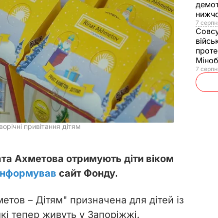
демот
нижч
7 серпн
Совс
війсь
проте
Міно
7 серпн
орічні привітання дітям
ата Ахметова отримують діти віком
інформував
сайт Фонду.
метов – Дітям" призначена для дітей із
які тепер живуть у Запоріжжі.