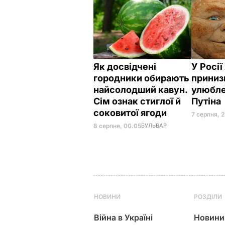
Як досвідчені
У Росі
городники обирають
приниз
найсолодший кавун.
улюбле
Сім ознак стиглої й
Путіна
соковитої ягоди
7 серпня, 
8 серпня, 00.05
БУЛЬВАР
НОВИНИ
РОЗДІЛИ
Війна в Україні
Новини