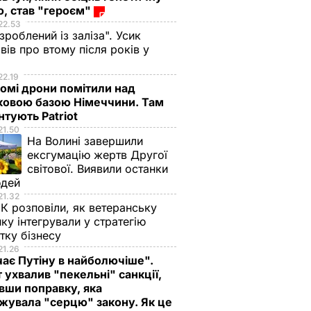
, став "героєм"
22.53
 зроблений із заліза". Усик
вів про втому після років у
і
22.19
омі дрони помітили над
ковою базою Німеччини. Там
тують Patriot
21.50
На Волині завершили
ексгумацію жертв Другої
світової. Виявили останки
юдей
21.32
К розповіли, як ветеранську
ику інтегрували у стратегію
тку бізнесу
21.26
ає Путіну в найболючіше".
 ухвалив "пекельні" санкції,
вши поправку, яка
жувала "серцю" закону. Як це