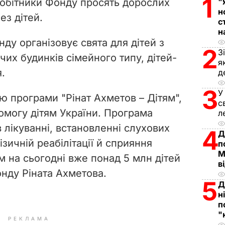
1
робітники Фонду просять дорослих
"
i
н
ез дітей.
с
н
d
ду організовує свята для дітей з
2
З
e
чих будинків сімейного типу, дітей-
я
.
д
o
3
У
ю програми "Рінат Ахметов – Дітям",
с
омогу дітям України. Програма
л
 лікуванні, встановленні слухових
4
Д
фізичній реабілітації й сприяння
п
М
м на сьогодні вже понад 5 млн дітей
в
нду Ріната Ахметова.
5
Д
н
п
"
РЕКЛАМА