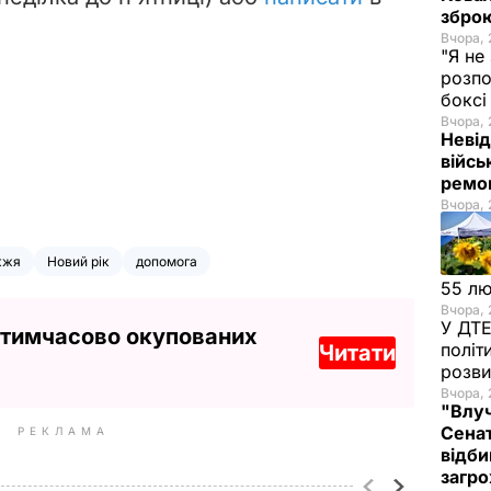
зброю
Вчора, 
"Я не
розпо
бокс
Вчора, 
Невід
війсь
ремон
Вчора, 
жжя
Новий рік
допомога
55 л
Вчора, 
У ДТЕ
 тимчасово окупованих
політ
Читати
розви
Вчора, 
"Влуч
Сенат
РЕКЛАМА
відби
загро