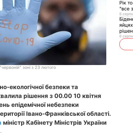
Рік т
"все 
6 серпн
Біден
яйцях
рішен
6 серпн
"червоній" зоні з 23 лютого
нно-екологічної безпеки та
валила рішення з 00.00 10 квітня
ень епідемічної небезпеки
риторії Івано-Франківської області.
в
міністр Кабінету Міністрів України
.