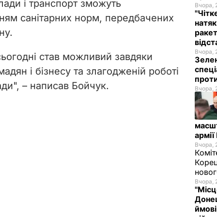
клади і транспорт зможуть
Вчора, 
"Чітк
ням санітарних норм, передбачених
натяк
ну.
ракет
відст
Вчора, 
 сьогодні став можливий завдяки
Зелен
спеці
мадян і бізнесу та злагодженій роботі
проти
ади", – написав
Бойчук.
Вчора, 
масш
армії
Вчора, 
Коміт
Корец
новог
Вчора, 
"Місц
Донец
ймові