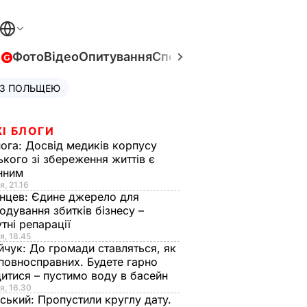
в
Фото
Відео
Опитування
Спецпроєкти
Війна в Укра
 З ПОЛЬЩЕЮ
І БЛОГИ
нога:
Досвід медиків корпусу
ького зі збереження життів є
інним
я, 21.16
нцев:
Єдине джерело для
одування збитків бізнесу –
тні репарації
я, 18.45
йчук:
До громади ставляться, як
повносправних. Будете гарно
итися – пустимо воду в басейн
я, 16.30
ський:
Пропустили круглу дату.