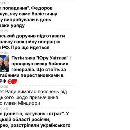
23.03
е попадання". Федоров
нув, яку саме балістичну
у випробували в день
авки уряду
22.25
ський доручив підготувати
альну санкційну операцію
 РФ. Про що йдеться
22.06
Путін зняв "Юру Унітаза" і
просунув низку бойових
генералів. Що стоїть за
табними перестановками в
 РФ
22.05
ет Ради вимагає пояснень від
ького щодо призначення
о глави Мінцифри
21.46
е допитів, катувань і страт". У
ькій області росіяни,
рно, розстріляли українського