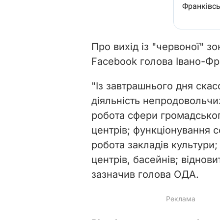
Про вихід із "червоної" з
Facebook голова Івано-Фра
"Із завтрашнього дня ска
діяльність непродовольчих 
робота сфери громадськог
центрів; функціонування с
робота закладів культури;
центрів, басейнів; віднов
зазначив голова ОДА.