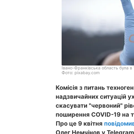
Івано-Франківська область була в 
Фото: pixabay.com
Комісія з питань техноге
надзвичайних ситуацій ух
скасувати "червоний" рів
поширення COVID-19 на те
Про це 9 квітня
повідоми
Олег Немчінов у Telegram