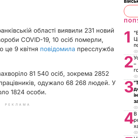
війс
ПОП
анківській області виявили 231 новий
1
"
Ц
вороби COVID-19, 10 осіб померли,
п
о це 9 квітня
повідомила
пресслужба
2
У
–
г
 захворіло 81 540 осіб, зокрема 2852
3
працівників, одужало 68 268 людей. У
"
д
ло 1824 особи.
і
з
РЕКЛАМА
4
В
р
х