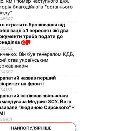
ис. км і помер наступного дня.
сторія благодійного "останнього
аїзду"
45647
то втратить бронювання від
обілізації з 1 вересня і які два
окументи треба подати до
онеділка
35652
інченко:
Він був генералом КДБ,
кий став українським
ержавником
34587
рапатий назвав перший
ріоритет на фронті
34153
рапатий ініціював звільнення
омандувача Медсил ЗСУ. Його
азивали "людиною Сирського" –
МІ
29951
НАЙПОПУЛЯРНІШЕ