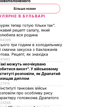
ьковополоненого
Більше новин
УЛЯРНЕ В БУЛЬВАРІ
Буряк тепер готую тільки так".
ікавий рецепт салату, який
олюбила вся родина
64399
сього три години в холодильнику
 і смачна закуска з баклажанів
отова. Рецепт, як знахідка
41463
Такі можуть неочікувано
обитися висот". У військовому
нституті розповіли, як Драпатий
ахищав диплом
27414
 інституті танкових військ
озповіли про особливу рису
арактеру головкома Драпатого
25268