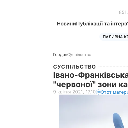
€51
Новини
Публікації та інтерв
ПАЛИВНА К
Гордон
Суспільство
СУСПІЛЬСТВО
Івано-Франківська
"червоної" зони к
9 квітня 2021, 17.10
Этот матер