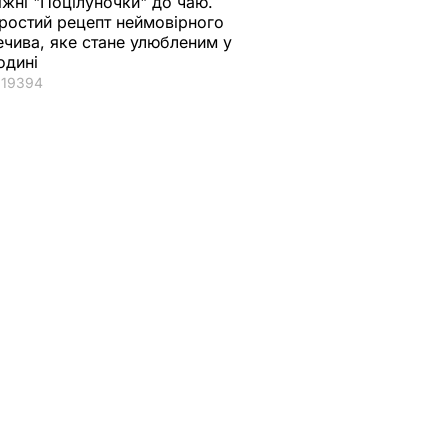
іжні "Поцілуночки" до чаю.
ростий рецепт неймовірного
ечива, яке стане улюбленим у
одині
19394