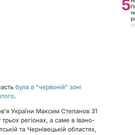
5
Н
П
п
р
ласть
була в "червоній" зоні
ютого
.
ов'я України Максим Степанов 31
 трьох регіонах, а саме в Івано-
тській та Чернівецькій областях,