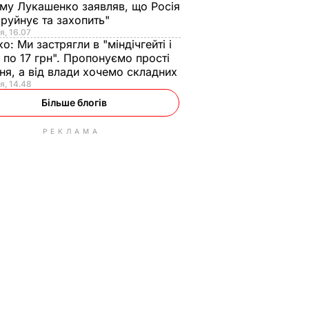
ому Лукашенко заявляв, що Росія
зруйнує та захопить"
я, 16.07
ко:
Ми застрягли в "міндічгейті і
 по 17 грн". Пропонуємо прості
ня, а від влади хочемо складних
я, 14.48
Більше блогів
РЕКЛАМА