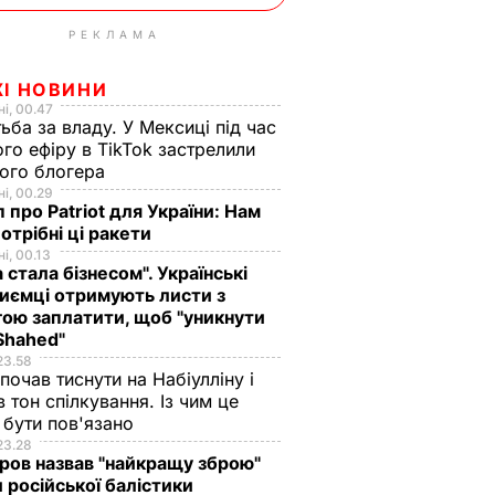
РЕКЛАМА
ЖІ НОВИНИ
і, 00.47
ьба за владу. У Мексиці під час
го ефіру в TikTok застрелили
ого блогера
і, 00.29
 про Patriot для України: Нам
отрібні ці ракети
і, 00.13
а стала бізнесом". Українські
иємці отримують листи з
ою заплатити, щоб "уникнути
Shahed"
23.58
 почав тиснути на Набіулліну і
в тон спілкування. Із чим це
бути пов'язано
23.28
ов назвав "найкращу зброю"
 російської балістики