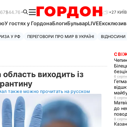
.67
$44.76
+27 КИЇВ
'ю
У гостях у Гордона
Блоги
Бульвар
LIVE
Ексклюзи
РИЗА У РФ
ПЕРЕГОВОРИ ПРО МИР В УКРАЇНІ
ВІДНОСИНИ
СВІЖ
Чепи
Білец
безц
 область виходить із
6 серпн
Гетма
арантину
відшк
иал также можно прочитать на русском
майбу
6 серпн
Матві
до не
повод
6 серпн
Казан