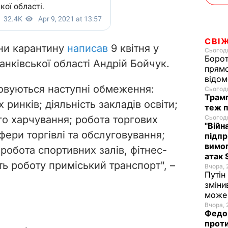
СВІ
они карантину
написав
9 квітня у
Сьогодн
Борот
нківської області Андрій Бойчук.
прямо
відом
совуються наступні обмеження:
Сьогодн
Трамп
ринків; діяльність закладів освіти;
теж п
о харчування; робота торгових
Сьогодн
"Війн
фери торгівлі та обслуговування;
підпр
вимог
 робота спортивних залів, фітнес-
атак 
ить роботу приміський транспорт", –
Вчора, 
Путін
зміни
може 
Вчора, 
Федор
проти