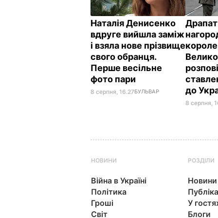
Наталія Денисенко
Драпат
вдруге вийшла заміж
нагоро
і взяла нове прізвище
короле
свого обранця.
Велико
Перше весільне
розпов
фото пари
ставле
до Укр
8 серпня, 16.27
БУЛЬВАР
8 серпня, 1
НОВИНИ
РОЗДІЛИ
Війна в Україні
Новини
Політика
Публіка
Гроші
У гостя
Світ
Блоги