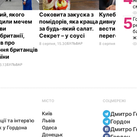
Я
с
ий, якого
Соковита закуска з
Кулеба розпо
5
Г
дили мечем
помідорів, яка краща
дивну манеру
р
ви
за будь-який салат.
вести телефо
б
британії,
Секрет – у соусі
переговори
ж
ів про
8 серпня, 15.30
БУЛЬВАР
8 серпня, 10.25
СВІТ
ння британців
аїни
6.13
БУЛЬВАР
МІСТО
СОЦМЕРЕЖІ
Київ
Дмитро Г
ції та інтерв'ю
Львів
Гордон
х у Гордона
Одеса
Дмитро Г
Донецьк
Гордон