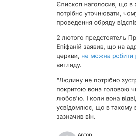
Єпископ наголосив, що в
потрібно уточнювати, чом
проведення обряду відспі
2 лютого предстоятель П
Епіфаній заявив, що на а
церкви,
не можна робити 
вигляду.
"Людину не потрібно зустр
покритою вона головою чи 
любов'ю. І коли вона відв
усвідомлює, що в такому в
зазначив він.
Автор