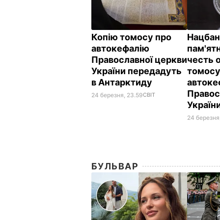
Копію томосу про
Нацбан
автокефалію
пам'ят
Православної церкви
честь 
України передадуть
томосу
в Антарктиду
автоке
Правос
24 березня, 23.59
СВІТ
Україн
24 березня,
БУЛЬВАР