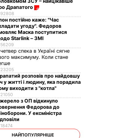
оловкомом ЗСУ – найцікавіше
ро Драпатого
92808
Ілон постійно каже: "Час
кладати угоду". Федоров
мовляє Маска поступитися
одо Starlink – ЗМІ
56209
 четвер спека в Україні сягне
вого максимуму. Коли стане
егше
23205
рапатий розповів про найдовшу
іч у житті і людину, яка порадила
ому виходити з "котла"
21050
жерело з ОП відкинуло
овернення Федорова до
іноборони. У ексміністра
ідповіли
18474
НАЙПОПУЛЯРНІШЕ