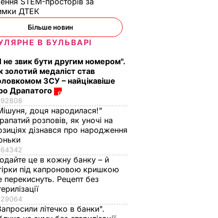
ення STEM-просторів за
имки ДТЕК​
Більше новин
 Якби
Німеччина
УЛЯРНЕ В БУЛЬВАРІ
повернула Україні
грамоту Петра І, який
Я не звик бути другим номером".
закликав
к золотий медаліст став
оловкомом ЗСУ – найцікавіше
митрополита
ро Драпатого
Київського не
92808
 дав би
схилятися в бік
Мішуня, доця народилася!"
нській
вселенського
рапатий розповів, як уночі на
патріарха
озиціях дізнався про народження
оньки
ІТИКА
15 березня, 03.03
СВІТ
64342
одайте це в кожну банку – й
гірки під капроновою кришкою
е перекиснуть. Рецепт без
терилізації
29064
Запросили літечко в банки".