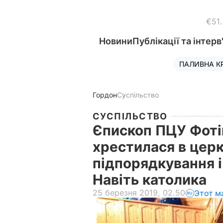
€51
Новини
Публікації та інтерв
ПАЛИВНА К
Гордон
Суспільство
СУСПІЛЬСТВО
Єпископ ПЦУ Фоті
хрестилася в церк
підпорядкування і 
Навіть католика
25 березня 2019, 02.50
Этот м