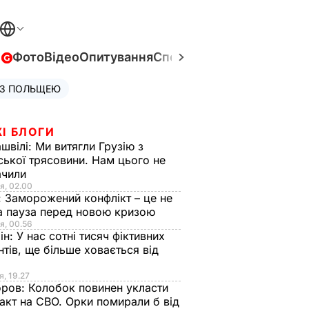
в
Фото
Відео
Опитування
Спецпроєкти
Війна в Укра
 З ПОЛЬЩЕЮ
І БЛОГИ
швілі:
Ми витягли Грузію з
ської трясовини. Нам цього не
ачили
я, 02.00
:
Заморожений конфлікт – це не
а пауза перед новою кризою
я, 00.56
ін:
У нас сотні тисяч фіктивних
нтів, ще більше ховається від
я, 19.27
оров:
Колобок повинен укласти
акт на СВО. Орки помирали б від