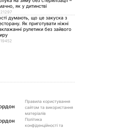
блука на зиму без стерилізації –
мачно, як у дитинстві
21297
вів про
Кулеба пояснив,
Як досвідчені
ості думають, що це закуска з
 Путіна
чому Трамп
городники обирают
есторану. Як приготувати ніжні
нні
насправді
найсолодший кавун
аклажанні рулетики без зайвого
причепився до
Сім ознак стиглої й
иру
костюма
соковитої ягоди
19452
Зеленського
8 серпня, 00.05
БУЛЬВАР
8 серпня, 07.07
СВІТ
Правила користування
ордон
сайтом та використання
матеріалів
Політика
ордон
конфіденційності та