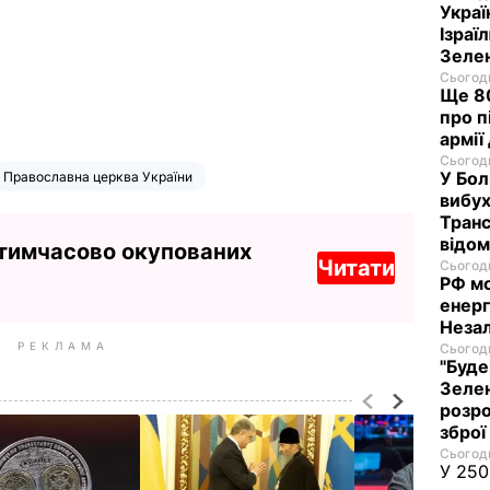
Украї
Ізраї
Зеле
Сьогодн
Ще 80
про п
армії
Сьогодн
У Бол
Православна церква України
вибух
Транс
відо
 тимчасово окупованих
Читати
Сьогодн
РФ м
енерг
Незал
РЕКЛАМА
Сьогодн
"Буде
Зелен
розро
зброї
Сьогодн
У 250