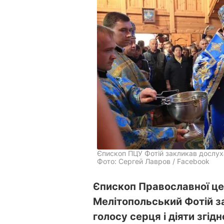
Єпископ ПЦУ Фотій закликав дослухат
Фото: Сергей Лавров / Facebook
Єпископ Православної це
Мелітопольський Фотій з
голосу серця і діяти згідн