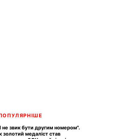
ПОПУЛЯРНІШЕ
Я не звик бути другим номером".
к золотий медаліст став