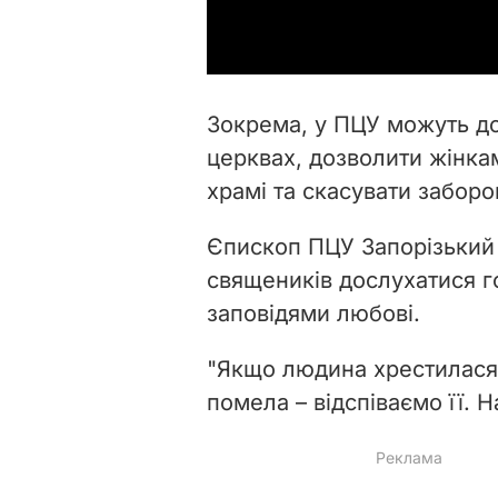
Зокрема, у ПЦУ можуть д
церквах, дозволити жінка
храмі та скасувати заборо
Єпископ ПЦУ Запорізький 
священиків дослухатися гол
заповідями любові.
"Якщо людина хрестилася 
помела – відспіваємо її. На