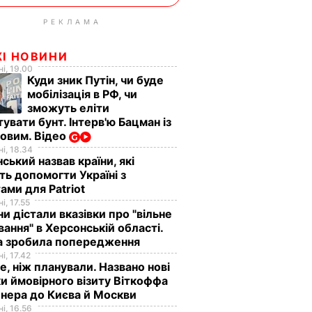
РЕКЛАМА
ЖІ НОВИНИ
і, 19.00
Куди зник Путін, чи буде
мобілізація в РФ, чи
зможуть еліти
увати бунт. Інтерв'ю Бацман із
овим. Відео
і, 18.34
ський назвав країни, які
ь допомогти Україні з
ами для Patriot
і, 17.55
ни дістали вказівки про "вільне
ання" в Херсонській області.
а зробила попередження
і, 17.42
е, ніж планували. Названо нові
и ймовірного візиту Віткоффа
нера до Києва й Москви
і, 16.56