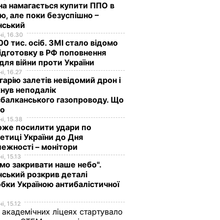
на намагається купити ППО в
лю, але поки безуспішно –
нський
і, 16.30
0 тис. осіб. ЗМІ стало відомо
ідготовку в РФ поповнення
 для війни проти України
і, 16.27
гарію залетів невідомий дрон і
нув неподалік
балканського газопроводу. Що
мо
і, 15.38
оже посилити удари по
етиці України до Дня
ежності – монітори
і, 15.13
мо закривати наше небо".
ський розкрив деталі
бки Україною антибалістичної
і, 15.12
 академічних ліцеях стартувало