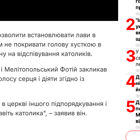
г
п
y
2
"
V
у
в
озволити
встановлювати лави в
щ
i
м не покривати голову хусткою в
3
У
ну на відспівування католиків.
d
с
л
e
і Мелітопольський Фотій закликав
4
Д
осу серця і діяти згідно із
o
н
й
5
Д
в церкві іншого підпорядкування і
п
віть католика", – заявив він.
М
в