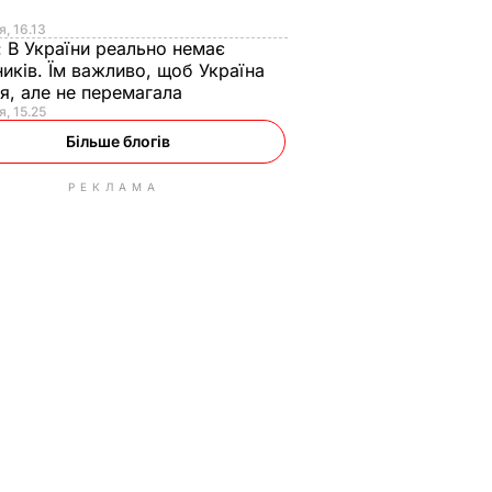
я
я, 16.13
:
В України реально немає
иків. Їм важливо, щоб Україна
я, але не перемагала
я, 15.25
Більше блогів
РЕКЛАМА