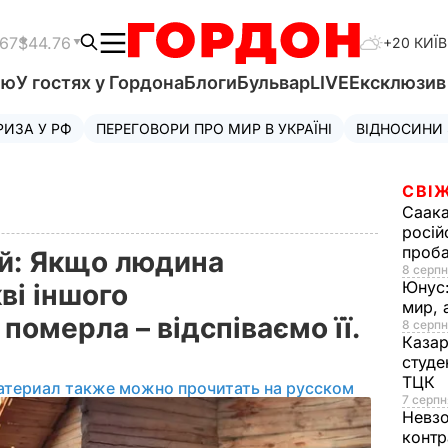
.67
$44.76
+20 КИЇВ
'ю
У гостях у Гордона
Блоги
Бульвар
LIVE
Ексклюзи
РИЗА У РФ
ПЕРЕГОВОРИ ПРО МИР В УКРАЇНІ
ВІДНОСИНИ
СВІЖ
Саака
росій
проб
й: Якщо людина
8 серпн
Юнус
ві іншого
мир, 
померла – відспіваємо її.
8 серпн
Казар
студе
ТЦК
атериал также можно прочитать на русском
7 серпн
Невз
контр