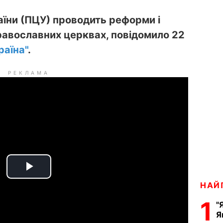
їни (ПЦУ) проводить реформи і
равославних церквах, повідомило 22
раїна"
.
РЕКЛАМА
P
НАЙ
l
1
"
Я
a