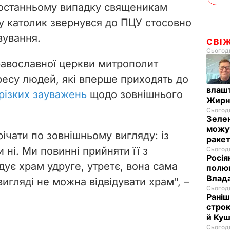
 останньому випадку священикам
у католик звернувся до ПЦУ стосовно
вування.
СВІ
Сьогодн
равославної церкви митрополит
дресу людей, які вперше приходять до
влашт
різких зауважень
щодо зовнішнього
Жирн
Сьогодн
Зелен
можут
ічати по зовнішньому вигляду: із
ракет
ні. Ми повинні прийняти її з
Сьогодн
Росія
ідує храм удруге, утретє, вона сама
полюв
Влад
игляді не можна відвідувати храм", –
Сьогодн
Раніш
строк
й Куш
Сьогодн