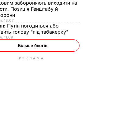
ковим забороняють виходити на
сти. Позиція Генштабу й
борони
я, 13.07
ан:
Путін погодиться або
авить голову "під табакерку"
я, 11.09
Більше блогів
РЕКЛАМА