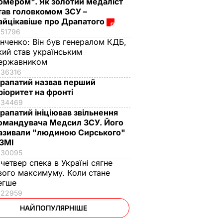
омером". Як золотий медаліст
тав головкомом ЗСУ –
айцікавіше про Драпатого
51796
інченко:
Він був генералом КДБ,
кий став українським
ержавником
36316
рапатий назвав перший
ріоритет на фронті
34469
рапатий ініціював звільнення
омандувача Медсил ЗСУ. Його
азивали "людиною Сирського"
 ЗМІ
30095
 четвер спека в Україні сягне
вого максимуму. Коли стане
егше
22959
НАЙПОПУЛЯРНІШЕ