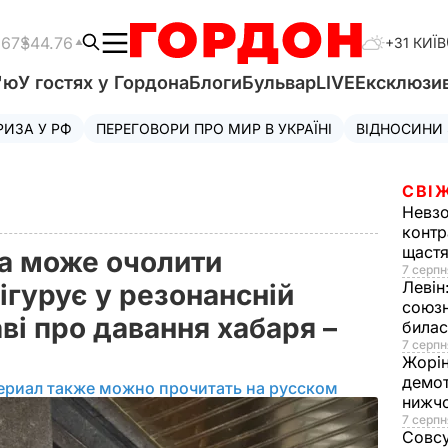
.67
$44.76
+31 КИЇВ
'ю
У гостях у Гордона
Блоги
Бульвар
LIVE
Ексклюзи
РИЗА У РФ
ПЕРЕГОВОРИ ПРО МИР В УКРАЇНІ
ВІДНОСИНИ
СВІ
Невз
контр
щаст
а може очолити
7 серпн
Левін
ігурує у резонансній
союзн
ві про давання хабаря –
билас
7 серпн
Жорі
демот
ериал также можно прочитать на русском
нижч
7 серпн
Совс