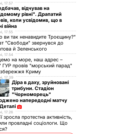
і, 17.57
дбачав, відчував на
ідомому рівні". Драпатий
вів, коли усвідомив, що в
ні війна
і, 17.55
о ви так ненавидите Троєщину?"
т "Свободи" звернувся до
това й Зеленського
і, 17.54
демо на море, наш адрес –
 ГУР провів "морський парад"
 узбережжя Криму
і, 17.39
Діра в даху, зруйновані
трибуни. Стадіон
"Чорноморець"
оджено напередодні матчу
 Деталі
і, 17.26
ії зросла протестна активність,
или провладні соціологи. Що
ося?