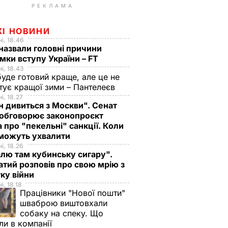
РЕКЛАМА
ЖІ НОВИНИ
і, 18.46
назвали головні причини
мки вступу України – FT
і, 18.43
буде готовий краще, але це не
тує кращої зими – Пантелеєв
і, 18.27
н дивиться з Москви". Сенат
обговорює законопроєкт
 про "пекельні" санкції. Коли
 можуть ухвалити
і, 18.26
лю там кубинську сигару".
тий розповів про свою мрію з
ку війни
і, 18.18
Працівники "Нової пошти"
шваброю виштовхали
собаку на спеку. Що
ли в компанії