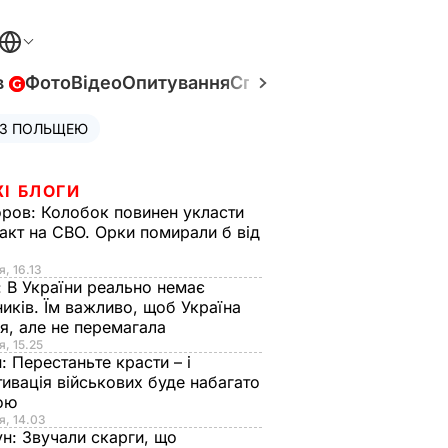
в
Фото
Відео
Опитування
Спецпроєкти
Війна в Укр
 З ПОЛЬЩЕЮ
ЖІ БЛОГИ
оров:
Колобок повинен укласти
акт на СВО. Орки помирали б від
я
я, 16.13
:
В України реально немає
иків. Їм важливо, щоб Україна
я, але не перемагала
я, 15.25
н:
Перестаньте красти – і
ивація військових буде набагато
ою
я, 14.03
ун:
Звучали скарги, що