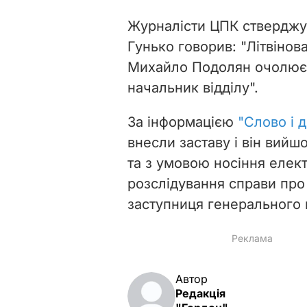
Журналісти ЦПК стверджую
Гунько говорив: "Літвінов
Михайло Подолян очолює 
начальник відділу".
За інформацією
"Слово і д
внесли заставу і він вийшо
та з умовою носіння елек
розслідування справи про 
заступниця генерального п
Автор
Редакція