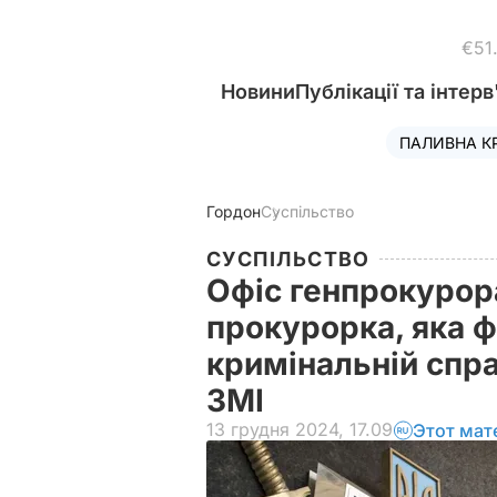
€51
Новини
Публікації та інтерв
ПАЛИВНА К
Гордон
Суспільство
СУСПІЛЬСТВО
Офіс генпрокурор
прокурорка, яка ф
кримінальній спра
ЗМІ
13 грудня 2024, 17.09
Этот мат