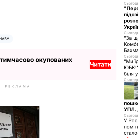
Сьогодн
"Пере
підсв
розпо
Украї
Сьогодн
"За щ
НАБУ
Комба
Бахма
Сьогодн
 тимчасово окупованих
"Ми ї
Читати
ЮБК!"
біля
Сьогодн
РЕКЛАМА
пошк
УПЛ.
Сьогодн
У Рос
поміт
стал