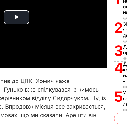
н
с
н
P
2
З
я
l
д
3
Д
a
п
y
4
Д
к
V
н
рапив до ЦПК, Хомич каже
–
i
 "Гунько вже спілкувався із кимось
5
У
 керівником відділу Сидорчуком. Ну, із
d
с
л
. Впродовж місяця все закривається,
e
умовах, що ми сказали. Арешти він
o