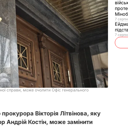
війсь
проте
Міно
7 серпн
Ейдм
підст
7 серпн
ної справи, може очолити Офіс генерального
прокурора Вікторія Літвінова, яку
р Андрій Костін, може замінити