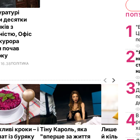
уратурі
ПОП
и десятки
1
ків з
"
Ц
ністю, Офіс
п
курора
и почав
2
"
рку
н
 16.38
ПОЛІТИКА
с
н
3
"
Д
п
д
4
В
р
х
ливі кроки – і
Тіну Кароль, яка
Лише три інг
ат із буряку
"вперше за життя
й кілька хвили