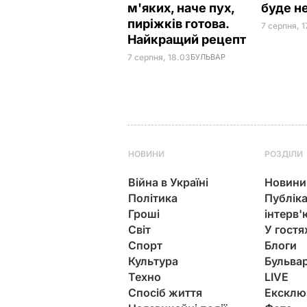
м'яких, наче пух,
буде н
пиріжків готова.
7 серпня, 1
Найкращий рецепт
7 серпня, 18.03
БУЛЬВАР
НОВИНИ
РОЗДІЛИ
Війна в Україні
Новини
Політика
Публіка
Гроші
інтерв'
Світ
У гостя
Спорт
Блоги
Культура
Бульва
Техно
LIVE
Спосіб життя
Ексклю