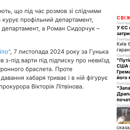
ть, що під час розмов зі слідчими
СВІ
а курує профільний департамент,
Сьогодн
У ЄС 
департамент, а Роман Сидорчук –
затри
Сьогодн
Київ 
гаран
іло"
, 7 листопада 2024 року за Гунька
Сьогодн
в з-під варти під підписку про невиїзд
"Путі
США 
тронного браслета. Проте
Грема
давання хабаря триває і в ній фігурує
його
Сьогодн
рокурора Вікторія Літвінова.
"Запа
Драпа
почат
Сьогодн
сказа