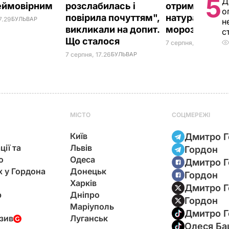
5
Д
еймовірним
розслабилась і
отримаєте в
о
повірила почуттям",
натуральне
7.29
БУЛЬВАР
н
викликали на допит.
морозиво
с
Що сталося
7 серпня, 16.17
БУЛЬВ
7 серпня, 17.26
БУЛЬВАР
МІСТО
СОЦМЕРЕЖІ
Київ
Дмитро Г
ції та
Львів
Гордон
ю
Одеса
Дмитро Г
х у Гордона
Донецьк
Гордон
Харків
Дмитро Г
р
Дніпро
Гордон
Маріуполь
Дмитро Г
зив
Луганськ
Олеся Ба