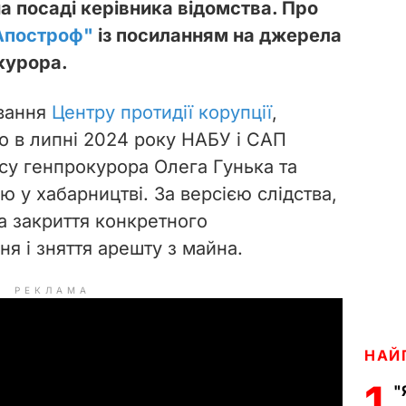
а посаді керівника відомства. Про
Апостроф"
із посиланням на джерела
курора.
ування
Центру протидії корупції
,
о в липні 2024 року НАБУ і САП
су генпрокурора Олега Гунька та
ю у хабарництві. За версією слідства,
а закриття конкретного
я і зняття арешту з майна.
РЕКЛАМА
НАЙ
1
"