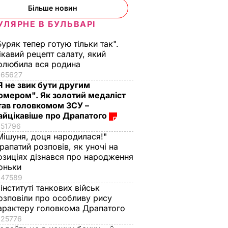
Більше новин
УЛЯРНЕ В БУЛЬВАРІ
Буряк тепер готую тільки так".
ікавий рецепт салату, який
олюбила вся родина
65627
Я не звик бути другим
омером". Як золотий медаліст
тав головкомом ЗСУ –
айцікавіше про Драпатого
51796
Мішуня, доця народилася!"
рапатий розповів, як уночі на
озиціях дізнався про народження
оньки
47589
 інституті танкових військ
озповіли про особливу рису
арактеру головкома Драпатого
редієнти
Як із Путіна "знімали
Тільки такі добрива
25776
н – і ви
мірку" для Колобка,
серпні дадуть пер