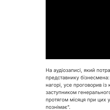
На аудіозаписі, який пот
представнику бізнесмена:
нагорі, усе проговорив із
заступником генерального
протягом місяця при цих 
познімає".