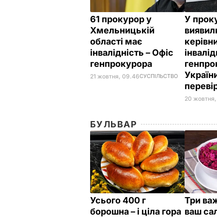
61 прокурор у
У прок
Хмельницькій
виявил
області має
керівни
інвалідність – Офіс
інвалід
генпрокурора
генпро
Україн
21 жовтня, 09.46
СУСПІЛЬСТВО
переві
20 жовтня,
БУЛЬВАР
Усього 400 г
Три важ
борошна – і ціла гора
ваш сал