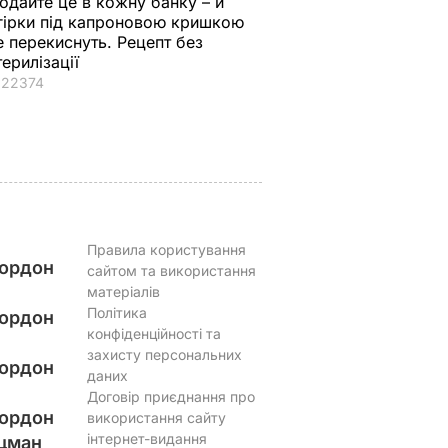
одайте це в кожну банку – й
дома
який спровокував
смак і масу
гірки під капроновою кришкою
вибухи в Москві й
7 серпня, 15.24
БУЛЬВАР
е перекиснуть. Рецепт без
протести в РФ
терилізації
22374
АР
7 серпня, 15.53
БУЛЬВАР
Правила користування
ордон
сайтом та використання
матеріалів
Політика
ордон
конфіденційності та
захисту персональних
ордон
даних
Договір приєднання про
ордон
використання сайту
інтернет-видання
цман