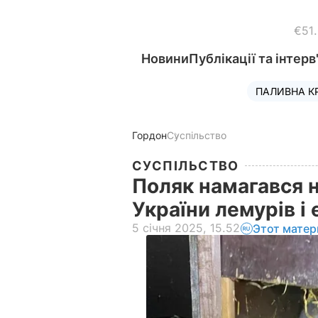
€51
Новини
Публікації та інтерв
ПАЛИВНА К
Гордон
Суспільство
СУСПІЛЬСТВО
Поляк намагався н
України лемурів і
5 січня 2025, 15.52
Этот матер