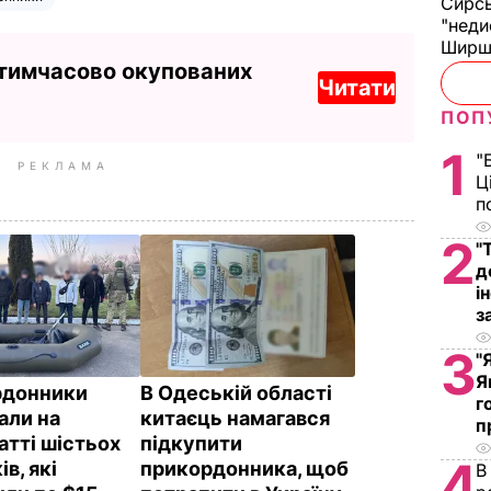
Сирс
"неди
Ширш
 тимчасово окупованих
Читати
ПОП
1
"
РЕКЛАМА
Ц
п
2
"
д
і
з
3
"
Я
рдонники
В Одеській області
г
али на
китаєць намагався
п
атті шістьох
підкупити
4
ів, які
прикордонника, щоб
В