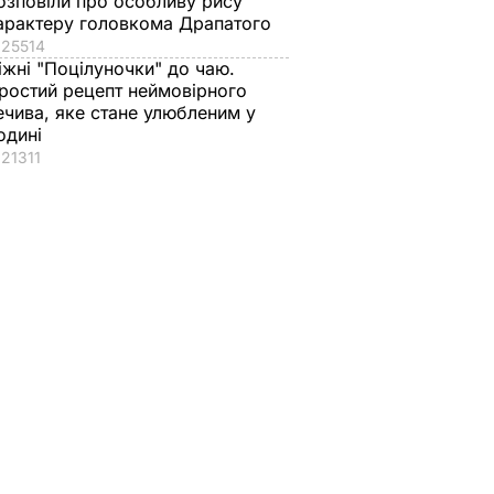
озповіли про особливу рису
арактеру головкома Драпатого
25514
іжні "Поцілуночки" до чаю.
ростий рецепт неймовірного
ечива, яке стане улюбленим у
одині
21311
без
Денисенко
"У неї сталеві нерви"
нчук
пояснила, чому
Драпатий – вперше
у про
поспішає до осені
відверто про
вийти заміж за
стосунки з
обранця, який змінив
дружиною
АР
прізвище
7 серпня, 11.19
БУЛЬВАР
7 серпня, 11.45
БУЛЬВАР