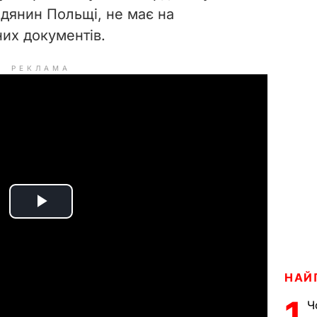
адянин Польщі, не має на
них документів.
РЕКЛАМА
P
l
a
НАЙ
1
Ч
y