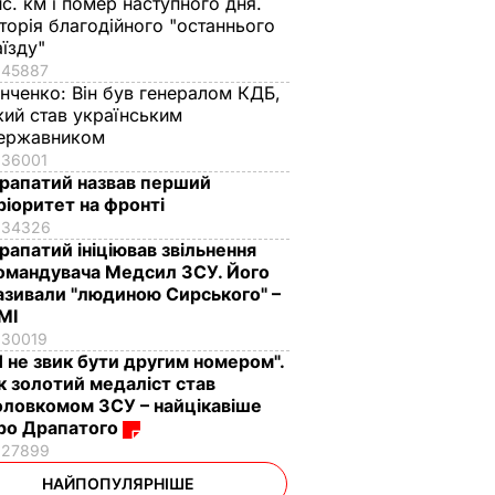
ис. км і помер наступного дня.
сторія благодійного "останнього
аїзду"
45887
інченко:
Він був генералом КДБ,
кий став українським
ержавником
36001
рапатий назвав перший
ріоритет на фронті
34326
рапатий ініціював звільнення
омандувача Медсил ЗСУ. Його
азивали "людиною Сирського" –
МІ
30019
Я не звик бути другим номером".
к золотий медаліст став
оловкомом ЗСУ – найцікавіше
ро Драпатого
27899
НАЙПОПУЛЯРНІШЕ