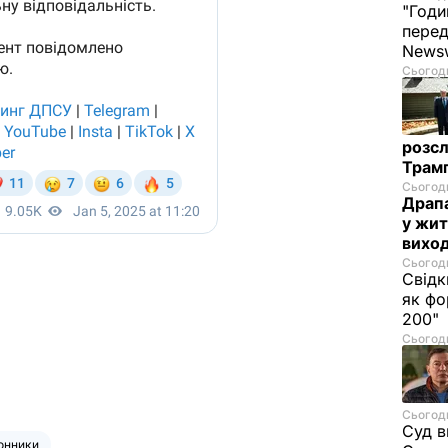
"Годи
перед
News
Сьогодн
розсл
Трамп
Сьогодн
Драпа
у жит
виход
Сьогодн
Свідк
як фо
200"
Сьогодн
Сьогодн
Суд в
онники