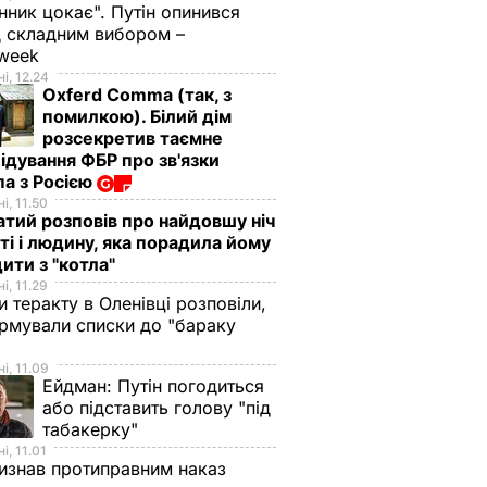
нник цокає". Путін опинився
 складним вибором –
week
і, 12.24
Oxferd Comma (так, з
помилкою). Білий дім
розсекретив таємне
ідування ФБР про зв'язки
а з Росією
і, 11.50
тий розповів про найдовшу ніч
ті і людину, яка порадила йому
ити з "котла"
і, 11.29
и теракту в Оленівці розповіли,
рмували списки до "бараку
і, 11.09
Ейдман:
Путін погодиться
або підставить голову "під
табакерку"
і, 11.01
изнав протиправним наказ