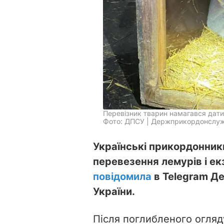
Перевізник тварин намагався дат
Фото: ДПСУ | Держприкордонслужб
Українські прикордонник
перевезення лемурів і екз
повідомила
в Telegram Д
України.
Після поглибленого огляд