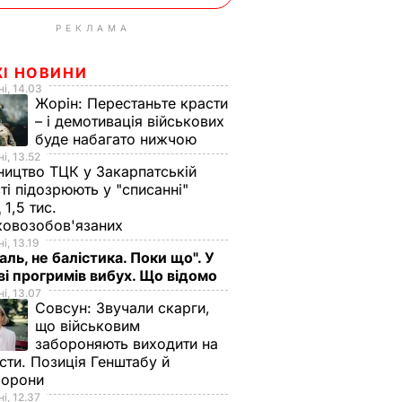
РЕКЛАМА
ЖІ НОВИНИ
і, 14.03
Жорін:
Перестаньте красти
– і демотивація військових
буде набагато нижчою
і, 13.52
ництво ТЦК у Закарпатській
ті підозрюють у "списанні"
 1,5 тис.
ковозобов'язаних
і, 13.19
аль, не балістика. Поки що". У
і прогримів вибух. Що відомо
і, 13.07
Совсун:
Звучали скарги,
що військовим
забороняють виходити на
сти. Позиція Генштабу й
борони
і, 12.37