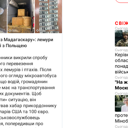
СВІ
Сьогодн
Сьогодн
Керів
облас
понад
війсь
Сьогодн
"На ж
Москв
Сьогодн
проте
Міно
Сьогодн