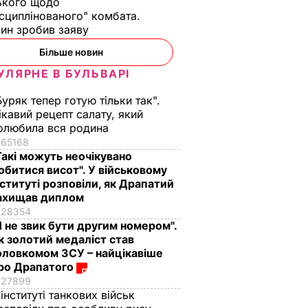
ького щодо
сциплінованого" комбата.
ин зробив заяву
Більше новин
УЛЯРНЕ В БУЛЬВАРІ
Буряк тепер готую тільки так".
ікавий рецепт салату, який
олюбила вся родина
65168
Такі можуть неочікувано
обитися висот". У військовому
нституті розповіли, як Драпатий
ахищав диплом
28354
Я не звик бути другим номером".
к золотий медаліст став
оловкомом ЗСУ – найцікавіше
ро Драпатого
27899
 інституті танкових військ