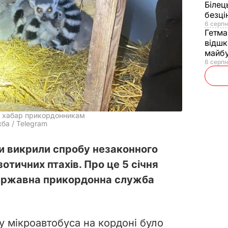
Білец
безц
6 серпн
Гетма
відшк
майбу
6 серпн
и хабар прикордонникам
а / Telegram
и викрили спробу незаконного
отичних птахів. Про це 5 січня
ержавна прикордонна служба
у мікроавтобуса на кордоні було