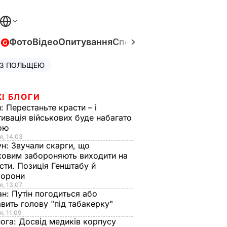
в
Фото
Відео
Опитування
Спецпроєкти
Війна в Укра
 З ПОЛЬЩЕЮ
І БЛОГИ
н:
Перестаньте красти – і
ивація військових буде набагато
ою
я, 14.03
ун:
Звучали скарги, що
ковим забороняють виходити на
сти. Позиція Генштабу й
борони
я, 13.07
ан:
Путін погодиться або
авить голову "під табакерку"
я, 11.09
нога:
Досвід медиків корпусу