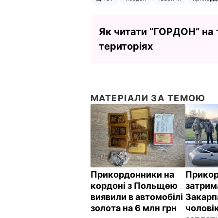
Як читати ”ГОРДОН” на
територіях
МАТЕРІАЛИ ЗА ТЕМОЮ
Прикордонники на
Прико
кордоні з Польщею
затрим
виявили в автомобілі
Закарп
золота на 6 млн грн
чоловік