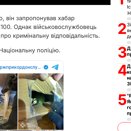
т
І
V
з
ю, він запропонував хабар
i
2
З
€100. Однак військовослужбовець
я
про кримінальну відповідальність.
d
д
3
Д
e
Національну поліцію.
п
o
4
Д
к
н
З
5
"
Я
г
п