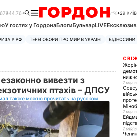
.67
$44.76
+29 КИЇВ
'ю
У гостях у Гордона
Блоги
Бульвар
LIVE
Ексклюзи
РИЗА У РФ
ПЕРЕГОВОРИ ПРО МИР В УКРАЇНІ
ВІДНОСИНИ
СВІЖ
Жорі
демот
нижч
езаконно вивезти з
7 серпн
Совс
 екзотичних птахів – ДПСУ
війсь
иал также можно прочитать на русском
проте
Міно
7 серпн
Ейдм
підст
7 серпн
Чепи