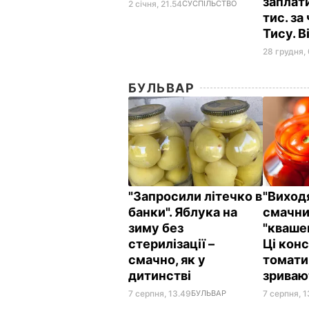
заплат
2 січня, 21.54
СУСПІЛЬСТВО
тис. за
Тису. 
28 грудня,
БУЛЬВАР
"Запросили літечко в
"Виход
банки". Яблука на
смачни
зиму без
"кваше
стерилізації –
Ці кон
смачно, як у
томати
дитинстві
зриваю
7 серпня, 13.49
БУЛЬВАР
7 серпня, 1