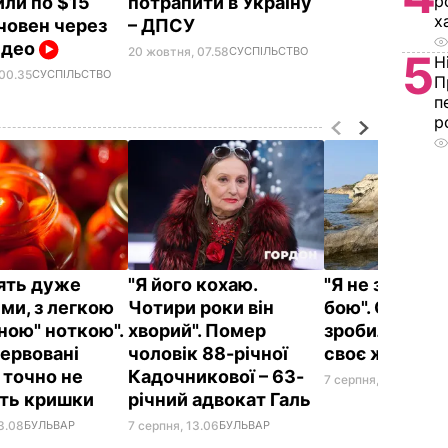
р
или по $15
потрапити в Україну
х
 човен через
– ДПСУ
Відео
20 жовтня, 07.58
СУСПІЛЬСТВО
5
Н
 00.35
СУСПІЛЬСТВО
П
п
р
ять дуже
"Я його кохаю.
"Я не здамся 
ми, з легкою
Чотири роки він
бою". Саліва
ною" ноткою".
хворий". Помер
зробила заяв
сервовані
чоловік 88-річної
своє життя
 точно не
Кадочникової – 63-
7 серпня, 12.16
БУЛЬВ
ть кришки
річний адвокат Галь
3.08
БУЛЬВАР
7 серпня, 13.06
БУЛЬВАР