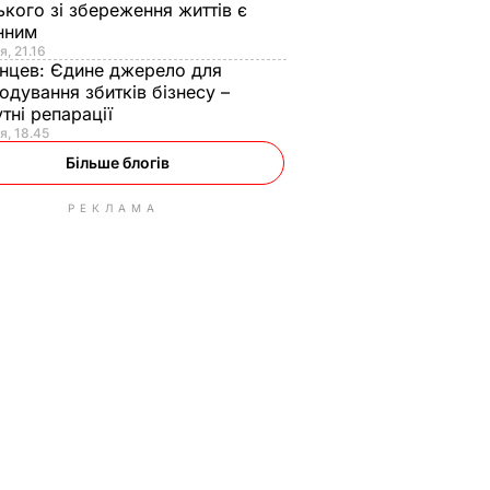
ького зі збереження життів є
інним
я, 21.16
нцев:
Єдине джерело для
одування збитків бізнесу –
тні репарації
я, 18.45
Більше блогів
РЕКЛАМА