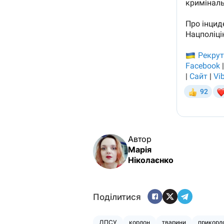
Автор
Марія
Ніколаєнко
Поділитися
ДПСУ
кордон
тварини
прикорд