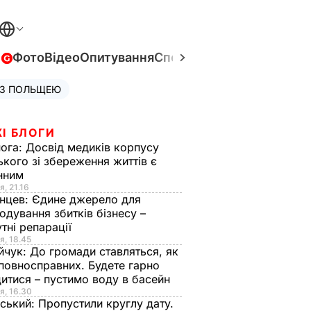
в
Фото
Відео
Опитування
Спецпроєкти
Війна в Укра
 З ПОЛЬЩЕЮ
І БЛОГИ
нога:
Досвід медиків корпусу
ького зі збереження життів є
інним
я, 21.16
нцев:
Єдине джерело для
одування збитків бізнесу –
тні репарації
я, 18.45
йчук:
До громади ставляться, як
повносправних. Будете гарно
итися – пустимо воду в басейн
я, 16.30
ський:
Пропустили круглу дату.