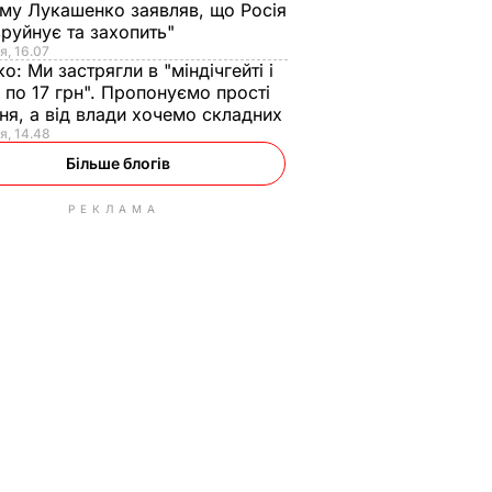
ому Лукашенко заявляв, що Росія
зруйнує та захопить"
я, 16.07
ко:
Ми застрягли в "міндічгейті і
 по 17 грн". Пропонуємо прості
ня, а від влади хочемо складних
я, 14.48
Більше блогів
РЕКЛАМА