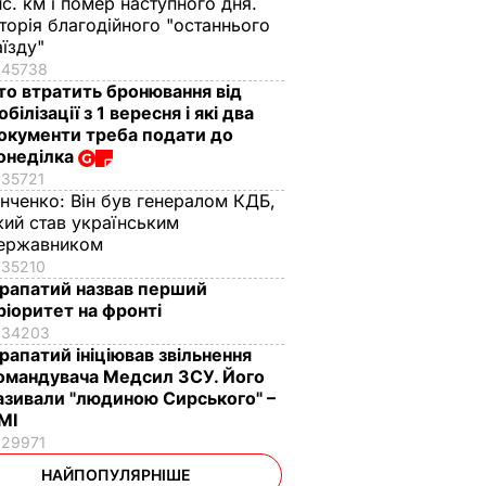
ис. км і помер наступного дня.
сторія благодійного "останнього
аїзду"
45738
то втратить бронювання від
обілізації з 1 вересня і які два
окументи треба подати до
онеділка
35721
інченко:
Він був генералом КДБ,
кий став українським
ержавником
35210
рапатий назвав перший
ріоритет на фронті
34203
рапатий ініціював звільнення
омандувача Медсил ЗСУ. Його
азивали "людиною Сирського" –
МІ
29971
НАЙПОПУЛЯРНІШЕ