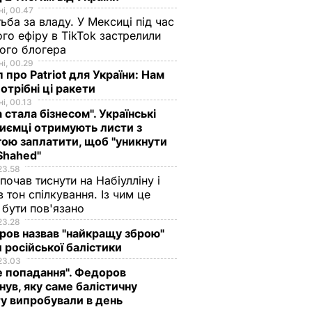
і, 00.47
ьба за владу. У Мексиці під час
го ефіру в TikTok застрелили
ого блогера
і, 00.29
 про Patriot для України: Нам
отрібні ці ракети
і, 00.13
а стала бізнесом". Українські
иємці отримують листи з
ою заплатити, щоб "уникнути
Shahed"
23.58
 почав тиснути на Набіулліну і
в тон спілкування. Із чим це
бути пов'язано
23.28
ов назвав "найкращу зброю"
 російської балістики
23.03
е попадання". Федоров
нув, яку саме балістичну
у випробували в день