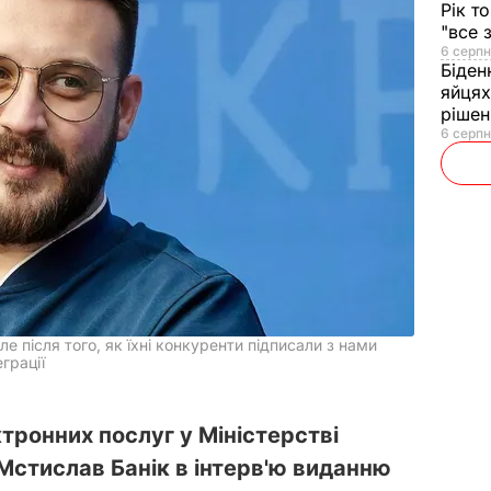
Рік т
"все 
6 серпн
Біден
яйцях
рішен
6 серпн
е після того, як їхні конкуренти підписали з нами
грації
ктронних послуг у Міністерстві
Мстислав Банік в інтерв'ю виданню