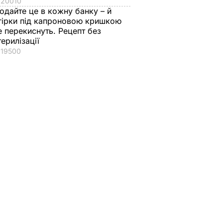
20010
одайте це в кожну банку – й
гірки під капроновою кришкою
е перекиснуть. Рецепт без
терилізації
19500