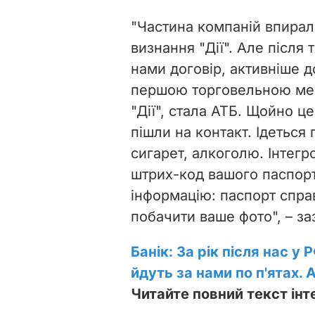
"Частина компаній впирал
визнання "Дії". Але після 
нами договір, активніше д
першою торговельною ме
"Дії", стала АТБ. Щойно ц
пішли на контакт. Ідеться
сигарет, алкоголю. Інтегр
штрих-код вашого паспорта
інформацію: паспорт справ
побачити ваше фото", – за
Банік: За рік після нас у
йдуть за нами по п'ятах. 
Читайте повний текст інт