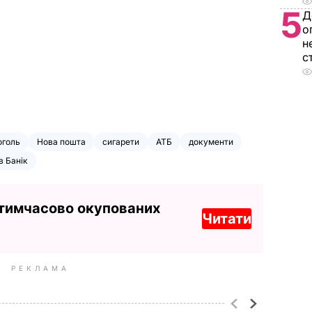
5
Д
о
н
с
оголь
Нова пошта
сигарети
АТБ
документи
 Банік
 тимчасово окупованих
Читати
РЕКЛАМА