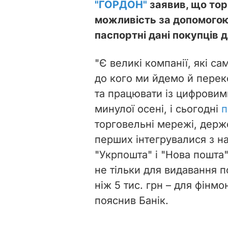
"ГОРДОН"
заявив, що тор
можливість за допомогою
паспортні дані покупців 
"Є великі компанії, які са
до кого ми йдемо й перек
та працювати із цифрови
минулої осені, і сьогодні
п
торговельні мережі, держ
перших інтегрувалися з н
"Укрпошта" і "Нова пошта
не тільки для видавання 
ніж 5 тис. грн – для фінм
пояснив Банік.