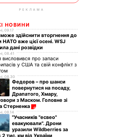
РЕКЛАМА
ЖІ НОВИНИ
і, 09.17
 може здійснити вторгнення до
и НАТО вже цієї осені. WSJ
ила дані розвідки
і, 08.41
 висловився про запаси
ипасів у США та свій конфлікт з
етом
і, 08.30
Федоров – про шанси
повернутися на посаду,
Драпатого, Хмару,
овори з Маском. Головне зі
ма Стерненка
і, 08.14
"Учасників "есвео"
евакуювали". Дрони
уразили Wildberries за
 2 тис. км від України