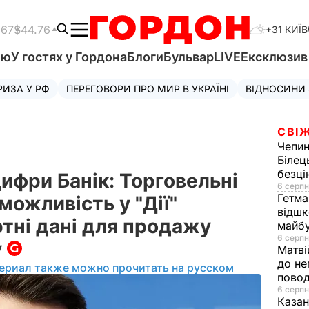
.67
$44.76
+31 КИЇВ
'ю
У гостях у Гордона
Блоги
Бульвар
LIVE
Ексклюзи
РИЗА У РФ
ПЕРЕГОВОРИ ПРО МИР В УКРАЇНІ
ВІДНОСИНИ
СВІЖ
Чепи
Білец
безц
ифри Банік: Торговельні
6 серпн
Гетма
можливість у "Дії"
відшк
тні дані для продажу
майбу
6 серпн
у
Матві
до не
ериал также можно прочитать на русском
повод
6 серпн
Казан