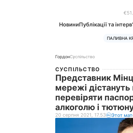
€51
Новини
Публікації та інтерв
ПАЛИВНА К
Гордон
Суспільство
СУСПІЛЬСТВО
Представник Мінц
мережі дістануть 
перевіряти паспор
алкоголю і тютюн
20 серпня 2021, 17.53
Этот мат