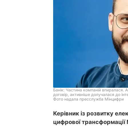
Банік: Частина компаній впиралася. Ал
договір, активніше долучалася до інте
Фото надала пресслужба Мінцифри
Керівник із розвитку еле
цифрової трансформації 