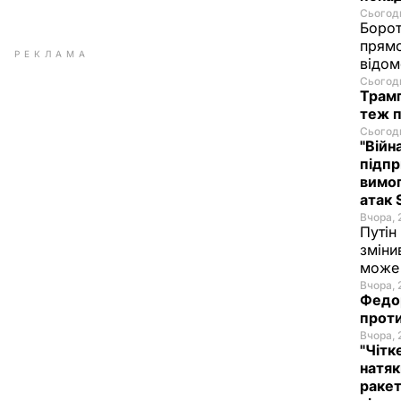
Сьогодн
Борот
прямо
РЕКЛАМА
відом
Сьогодн
Трамп
теж п
Сьогодн
"Війн
підпр
вимог
атак 
Вчора, 
Путін
зміни
може 
Вчора, 
Федор
проти
Вчора, 
"Чітк
натяк
ракет