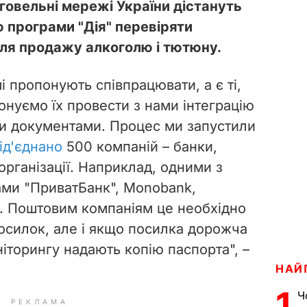
говельні мережі України дістануть
 програми "Дія" перевіряти
для продажу алкоголю і тютюну.
мі пропонують співпрацювати, а є ті,
онуємо їх провести з нами інтеграцію
ми документами. Процес ми запустили
ід'єднано
500 компаній – банки,
організації. Наприклад, одними з
ами "ПриватБанк", Monobank,
". Поштовим компаніям це необхідно
посилок, але і якщо посилка дорожча
оніторингу надають копію паспорта", –
НАЙ
1
Ч
РЕКЛАМА