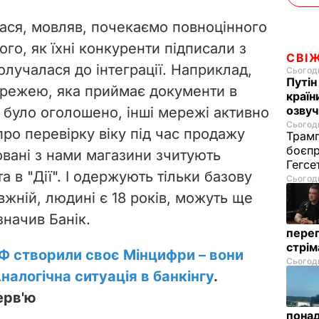
d
ася, мовляв, почекаємо повноцінного
e
того, як їхні конкуренти підписали з
СВІ
олучалася до інтеграції. Наприклад,
Сьогодн
o
Путін
режею, яка приймає документи в
країн
озвуч
е було оголошено, інші мережі активно
Сьогодн
 про перевірку віку під час продажу
Трамп
боєпр
овані з нами магазини зчитують
Гегс
 в "Дії". І одержують тільки базову
Сьогодн
жній, людині є 18 років, можуть ще
значив Банік.
перег
стрі
 РФ створили своє Мінцифри – вони
Сьогодн
Аналогічна ситуація в банкінгу
.
ерв'ю
понад