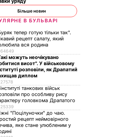
авки уряду
Більше новин
УЛЯРНЕ В БУЛЬВАРІ
Буряк тепер готую тільки так".
ікавий рецепт салату, який
олюбила вся родина
64649
Такі можуть неочікувано
обитися висот". У військовому
нституті розповіли, як Драпатий
ахищав диплом
27578
 інституті танкових військ
озповіли про особливу рису
арактеру головкома Драпатого
25339
іжні "Поцілуночки" до чаю.
ростий рецепт неймовірного
ечива, яке стане улюбленим у
одині