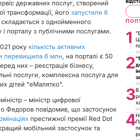
відст
ервіс державних послуг, створений
ої трансформації, його
запустили 6
ПОП
н складається з однойменного
 і порталу з публічними послугами.
1
"
Ц
п
2021 року
кількість активних
и перевищила 6 млн
, н
а порталі є 50
2
"
д
еред них – реєстрація бізнесу,
і
льні послуги, комплексна послуга для
з
их дітей "еМалятко".
3
В
р
міністр – міністр цифрової
х
о Федоров повідомив, що застосунок
4
Н
номінаціях
престижної премії Red Dot
П
кращий мобільний застосунок та
п
р