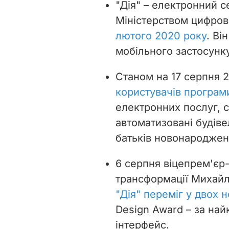
"Дія" – електронний с
Міністерством цифров
лютого 2020 року
. Ві
мобільного застосунку
Станом на 17 серпня 
користувачів програм
електронних послуг, с
автоматизовані будіве
батьків новонароджен
6 серпня віцепрем'єр-
трансформації Михайл
"Дія" переміг у двох 
Design Award –
за най
інтерфейс.