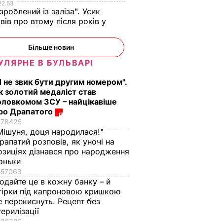
22.53
 зроблений із заліза". Усик
вів про втому після років у
і
Більше новин
УЛЯРНЕ В БУЛЬВАРІ
Я не звик бути другим номером".
аче
Гості думають, що
"Нічого нав'язувати
к золотий медаліст став
поки не
це закуска з
не буду". Драпатий
оловкомом ЗСУ – найцікавіше
 мережу
ресторану. Як
розповів, яку
ро Драпатого
імки
приготувати ніжні
професію обрав йог
78425
баклажанні
син
Мішуня, доця народилася!"
рулетики без зайвого
рапатий розповів, як уночі на
7 серпня, 19.28
БУЛЬВАР
жиру
озиціях дізнався про народження
ВАР
оньки
7 серпня, 20.16
БУЛЬВАР
57063
одайте це в кожну банку – й
гірки під капроновою кришкою
е перекиснуть. Рецепт без
терилізації