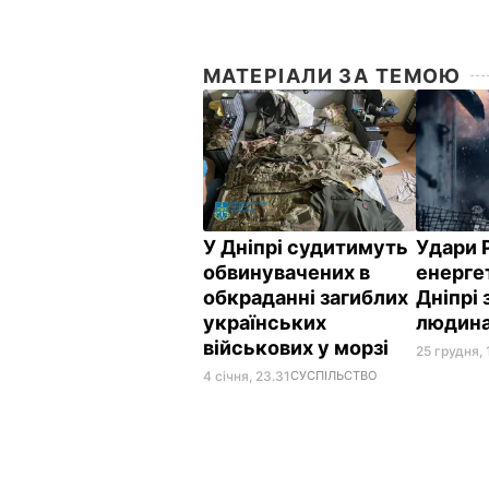
МАТЕРІАЛИ ЗА ТЕМОЮ
У Дніпрі судитимуть
Удари 
обвинувачених в
енергет
обкраданні загиблих
Дніпрі 
українських
людина
військових у морзі
25 грудня, 
4 січня, 23.31
СУСПІЛЬСТВО