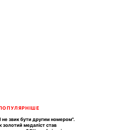
ПОПУЛЯРНІШЕ
Я не звик бути другим номером".
к золотий медаліст став