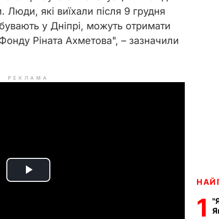
. Люди, які виїхали після 9 грудня
ебувають у Дніпрі, можуть отримати
Фонду Ріната Ахметова", – зазначили
РЕКЛАМА
P
НАЙ
1
l
"
Я