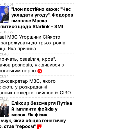
і, 00.51
"Ілон постійно каже: "Час
укладати угоду". Федоров
вмовляє Маска
питися щодо Starlink – ЗМІ
і, 00.27
аві МЗС Угорщини Сійярто
загрожувати до трьох років
иці. Яка причина
23.46
кричать, свавілля, кров".
чов розповів, як дивився з
Путін демонструє
Журналістам
новським порно
ТП,
готовність убивати
показали уламки
23.34
на.
українців не лише
нової балістичної
ржсекретар МЗС, якого
ть, що
звичайною, а й
ракети, якою РФ
рюють у розкраданні
а
ядерною зброєю –
ударила по Дніпру.
онних пожертв, вийшов із СІЗО
а
Кислиця
Відео
23.18
Еліксир безсмертя Путіна
27 листопада,
24 листопада, 17.49
ПОДІЇ
ВІЙНА В
й імпланти фейків у
УКРАЇНІ
22.29
ИЧАЙНІ
мозок. Як фізик
ьчук, який обіцяв генетичну
, став "героєм"