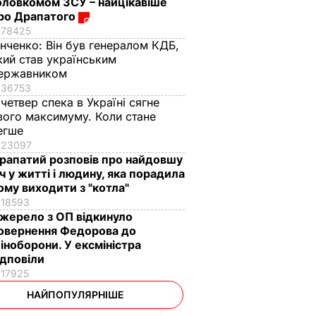
оловкомом ЗСУ – найцікавіше
ро Драпатого
78425
інченко:
Він був генералом КДБ,
кий став українським
ержавником
36753
 четвер спека в Україні сягне
вого максимуму. Коли стане
егше
23097
рапатий розповів про найдовшу
іч у житті і людину, яка порадила
ому виходити з "котла"
18593
жерело з ОП відкинуло
овернення Федорова до
іноборони. У ексміністра
ідповіли
17925
НАЙПОПУЛЯРНІШЕ