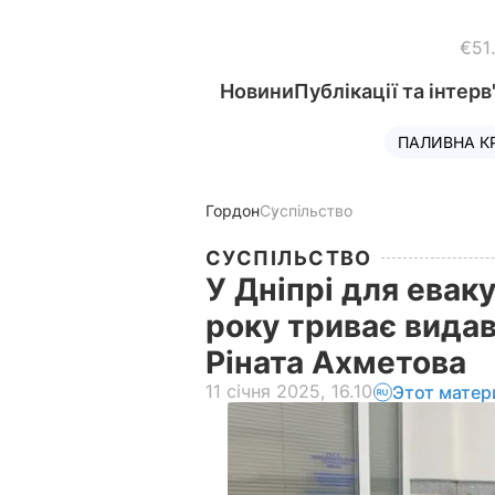
€51
Новини
Публікації та інтерв
ПАЛИВНА К
Гордон
Суспільство
СУСПІЛЬСТВО
У Дніпрі для евак
року триває вида
Ріната Ахметова
11 січня 2025, 16.10
Этот матер