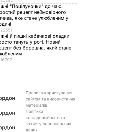
25392
іжні "Поцілуночки" до чаю.
ростий рецепт неймовірного
ечива, яке стане улюбленим у
одині
22551
іжні й пишні кабачкові оладки
росто тануть у роті. Новий
ецепт без борошна, який стане
любленим
16797
Правила користування
ордон
сайтом та використання
матеріалів
Політика
ордон
конфіденційності та
захисту персональних
ордон
даних