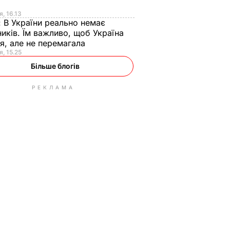
я
я, 16.13
:
В України реально немає
иків. Їм важливо, щоб Україна
я, але не перемагала
я, 15.25
Більше блогів
РЕКЛАМА