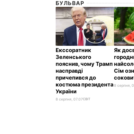
БУЛЬВАР
Екссоратник
Як дос
Зеленського
городн
пояснив, чому Трамп
найсол
насправді
Сім озн
причепився до
сокови
костюма президента
8 серпня, 
України
8 серпня, 07.07
СВІТ