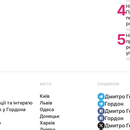
4
Н
П
п
р
5
Н
п
р
у
МІСТО
СОЦМЕРЕЖІ
Київ
Дмитро Г
ції та інтерв'ю
Львів
Гордон
х у Гордона
Одеса
Дмитро Г
Донецьк
Гордон
р
Харків
Дмитро Г
Дніпро