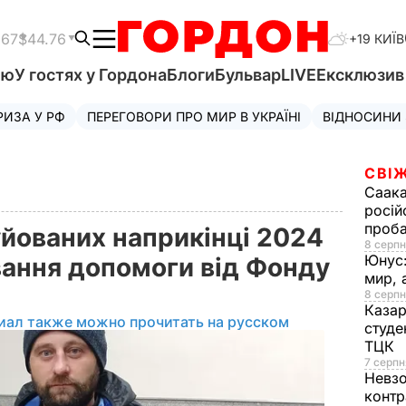
.67
$44.76
+19 КИЇВ
'ю
У гостях у Гордона
Блоги
Бульвар
LIVE
Ексклюзи
РИЗА У РФ
ПЕРЕГОВОРИ ПРО МИР В УКРАЇНІ
ВІДНОСИНИ
СВІЖ
Саака
росій
проб
уйованих наприкінці 2024
8 серпн
Юнус
вання допомоги від Фонду
мир, 
8 серпн
Казар
иал также можно прочитать на русском
студе
ТЦК
7 серпн
Невз
контр