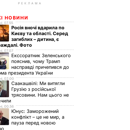
РЕКЛАМА
ЖІ НОВИНИ
і, 07.55
Росія вночі вдарила по
Києву та області. Серед
загиблих – дитина, є
раждалі. Фото
і, 07.07
Екссоратник Зеленського
пояснив, чому Трамп
насправді причепився до
ма президента України
і, 02.00
Саакашвілі:
Ми витягли
Грузію з російської
трясовини. Нам цього не
ачили
і, 00.56
Юнус:
Заморожений
конфлікт – це не мир, а
пауза перед новою
ою