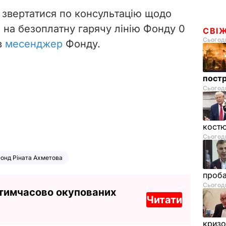
 звертатися по консультацію щодо
на безоплатну гарячу лінію Фонду 0
СВІ
Сьогодн
в
месенджер
Фонду.
пост
Сьогодн
костю
Сьогодн
онд Ріната Ахметова
проб
Сьогодн
 тимчасово окупованих
Читати
криз