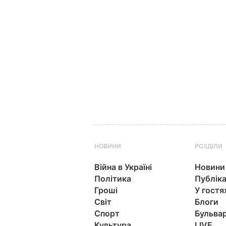
НОВИНИ
РОЗДІЛИ
Війна в Україні
Новини
Політика
Публіка
Гроші
У гостя
Світ
Блоги
Спорт
Бульва
Культура
LIVE