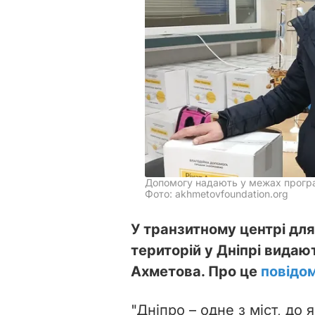
Допомогу надають у межах програ
Фото: akhmetovfoundation.org
У транзитному центрі дл
територій у Дніпрі видаю
Ахметова. Про це
повідо
"Дніпро – одне з міст, до 