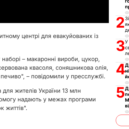
г
a
п
y
2
З
я
V
д
итному центрі для евакуйованих із
3
i
У
с
л
d
наборі – макаронні вироби, цукор,
4
Д
e
сервована квасоля, соняшникова олія,
н
 печиво", – повідомили у пресслужбі.
й
o
5
Д
 для жителів України 13 млн
п
помогу надають у межах програми
М
в
к життів".