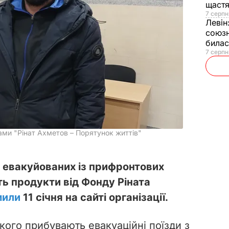
щаст
7 серпн
Левін
союзн
билас
7 серпн
ми "Рінат Ахметов – Порятунок життів"
я евакуйованих із прифронтових
ть продукти від Фонду Ріната
мили
11 січня на сайті організації.
якого прибувають евакуаційні поїзди з