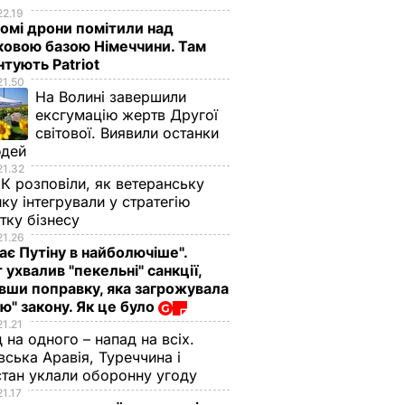
22.19
омі дрони помітили над
ковою базою Німеччини. Там
тують Patriot
21.50
На Волині завершили
ексгумацію жертв Другої
світової. Виявили останки
юдей
21.32
К розповіли, як ветеранську
ику інтегрували у стратегію
тку бізнесу
21.26
ає Путіну в найболючіше".
 ухвалив "пекельні" санкції,
вши поправку, яка загрожувала
ю" закону. Як це було
21.21
 на одного – напад на всіх.
вська Аравія, Туреччина і
тан уклали оборонну угоду
21.17