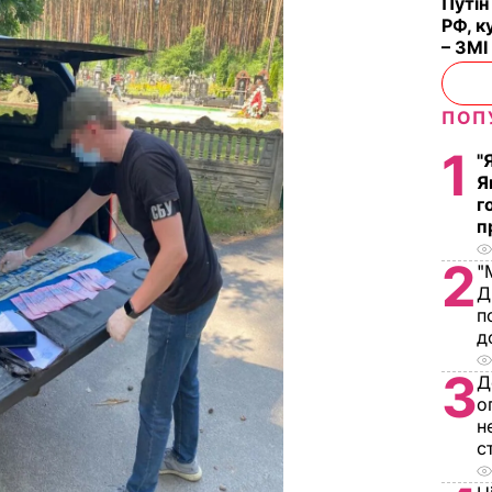
Путін
РФ, к
– ЗМІ
ПОП
1
"
Я
г
п
2
"
Д
п
д
3
Д
о
н
с