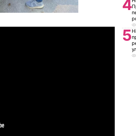
4
Н
П
п
р
5
Н
п
р
у