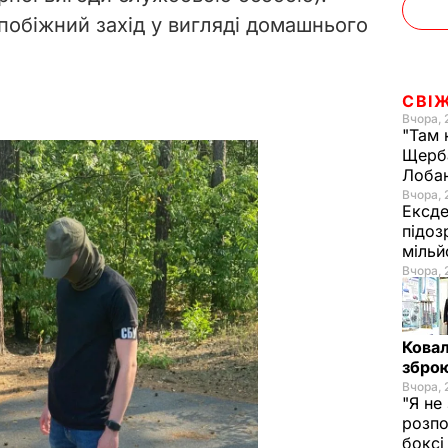
обіжний захід у вигляді домашнього
СВІ
Вчора, 
"Там 
Щерба
Лоба
Вчора, 
Ексде
підоз
мільй
Вчора, 
Ковал
зброю
Вчора, 
"Я не
розпо
бокс