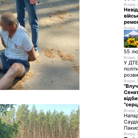
Вчора, 
Невід
війсь
ремон
Вчора, 
55 л
Вчора, 
У ДТЕ
політ
розви
Вчора, 
"Влуч
Сенат
відби
"серц
Вчора, 
Напад
Сауді
Пакис
Вчора, 