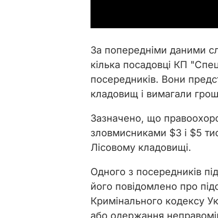
За попередніми даними сл
кілька посадовці КП "Спе
посередників. Вони предс
кладовищ і вимагали гроші
Зазначено, що правоохор
зловмисниками $3 і $5 тис
Лісовому кладовищі.
Одного з посередників під
його повідомлено про підозр
Кримінального кодексу Укр
або одержання неправомі