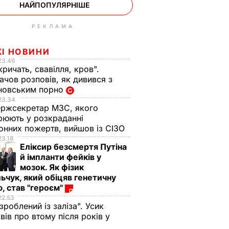
НАЙПОПУЛЯРНІШЕ
РЕКЛАМА
ЖІ НОВИНИ
23.46
кричать, свавілля, кров".
чов розповів, як дивився з
новським порно
23.34
ржсекретар МЗС, якого
рюють у розкраданні
онних пожертв, вийшов із СІЗО
23.18
Еліксир безсмертя Путіна
й імпланти фейків у
мозок. Як фізик
ьчук, який обіцяв генетичну
, став "героєм"
22.53
 зроблений із заліза". Усик
вів про втому після років у
і