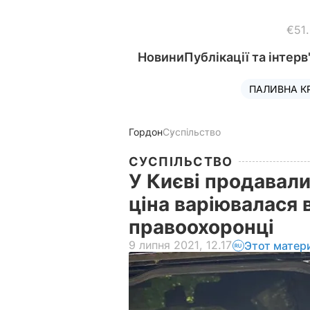
€51
Новини
Публікації та інтерв
ПАЛИВНА К
Гордон
Суспільство
СУСПІЛЬСТВО
У Києві продавали
ціна варіювалася в
правоохоронці
9 липня 2021, 12.17
Этот матер