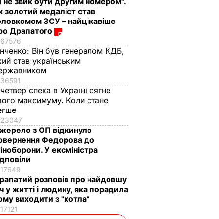
Я не звик бути другим номером".
к золотий медаліст став
оловкомом ЗСУ – найцікавіше
ро Драпатого
67576
інченко:
Він був генералом КДБ,
кий став українським
ержавником
36591
 четвер спека в Україні сягне
вого максимуму. Коли стане
егше
23047
жерело з ОП відкинуло
овернення Федорова до
іноборони. У ексміністра
ідповіли
17649
рапатий розповів про найдовшу
іч у житті і людину, яка порадила
ому виходити з "котла"
17121