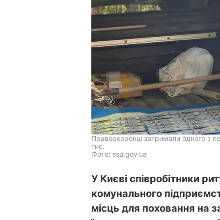
Правоохоронці затримали одного з по
тис.
Фото: ssu.gov.ua
У Києві співробітники ри
комунального підприємст
місць для поховання на з