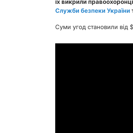
їх викрили правоохоронц
Служби безпеки України
Суми угод становили від $