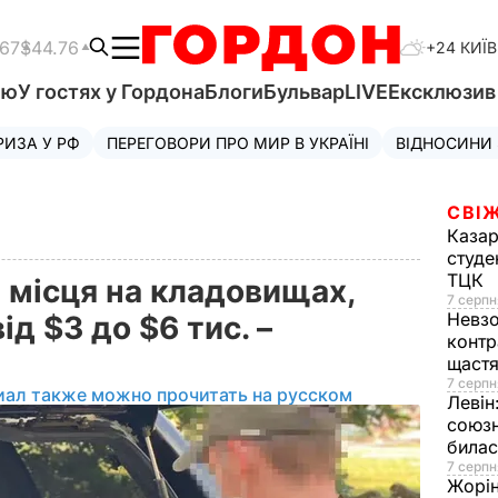
.67
$44.76
+24 КИЇВ
'ю
У гостях у Гордона
Блоги
Бульвар
LIVE
Ексклюзи
РИЗА У РФ
ПЕРЕГОВОРИ ПРО МИР В УКРАЇНІ
ВІДНОСИНИ
СВІЖ
Казар
студе
ТЦК
 місця на кладовищах,
7 серпн
Невз
ід $3 до $6 тис. –
контр
щаст
7 серпн
иал также можно прочитать на русском
Левін
союзн
билас
7 серпн
Жорі