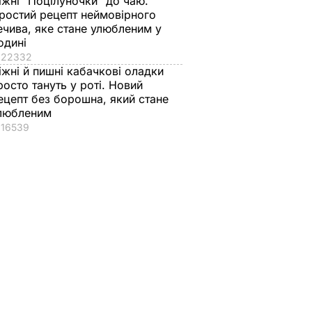
іжні "Поцілуночки" до чаю.
ростий рецепт неймовірного
ечива, яке стане улюбленим у
одині
22332
іжні й пишні кабачкові оладки
росто тануть у роті. Новий
ецепт без борошна, який стане
любленим
16539