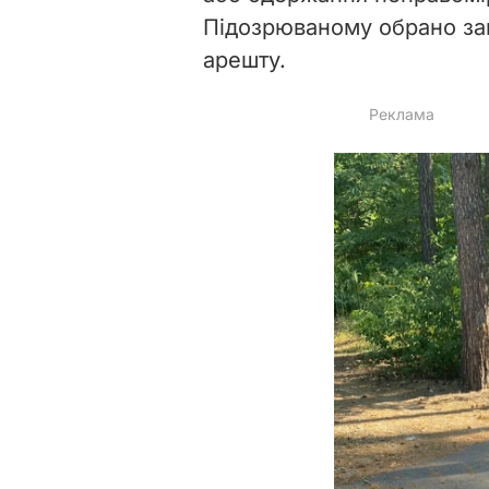
Підозрюваному обрано зап
арешту.