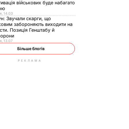
ивація військових буде набагато
ою
я, 14.03
ун:
Звучали скарги, що
ковим забороняють виходити на
сти. Позиція Генштабу й
борони
я, 13.07
Більше блогів
РЕКЛАМА