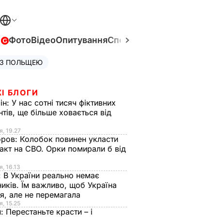
в
Фото
Відео
Опитування
Спецпроєкти
Війна в Укра
 З ПОЛЬЩЕЮ
І БЛОГИ
ін:
У нас сотні тисяч фіктивних
нтів, ще більше ховається від
я, 19.27
оров:
Колобок повинен укласти
акт на СВО. Орки помирали б від
я
я, 16.13
:
В України реально немає
иків. Їм важливо, щоб Україна
я, але не перемагала
я, 15.25
н:
Перестаньте красти – і