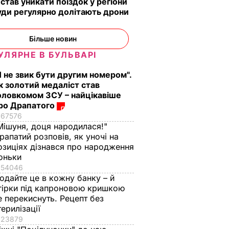
 став уникати поїздок у регіони
уди регулярно долітають дрони
Більше новин
УЛЯРНЕ В БУЛЬВАРІ
Я не звик бути другим номером".
к золотий медаліст став
оловкомом ЗСУ – найцікавіше
ро Драпатого
67576
Мішуня, доця народилася!"
рапатий розповів, як уночі на
озиціях дізнався про народження
оньки
54046
одайте це в кожну банку – й
гірки під капроновою кришкою
е перекиснуть. Рецепт без
терилізації
23879