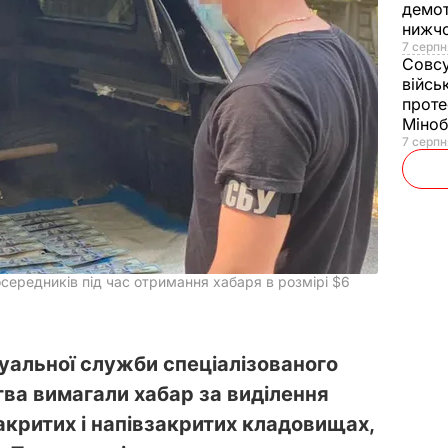
демот
нижч
7 серпн
Совс
війсь
проте
Міно
7 серпн
середників під час отримання хабаря в розмірі $6
туальної служби спеціалізованого
ва вимагали хабар за виділення
акритих і напівзакритих кладовищах,