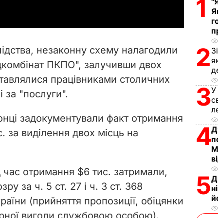
1
"
Я
y
г
п
V
2
ідства, незаконну схему налагодили
З
i
я
цкомбінат ПКПО", залучивши двох
д
тавлялися працівниками столичних
d
3
У
 за "послуги".
с
e
л
онці задокументували факт отримання
o
4
Д
. за виділення двох місць на
п
М
в
 час отримання $6 тис. затримали,
5
Д
у за ч. 5 ст. 27 і ч. 3 ст. 368
н
й
аїни (прийняття пропозиції, обіцянки
рної вигоди службовою особою).