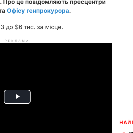
і. Про це повідомляють пресцентри
та
Офісу генпрокурора
.
3 до $6 тис. за місце.
РЕКЛАМА
P
l
НАЙ
a