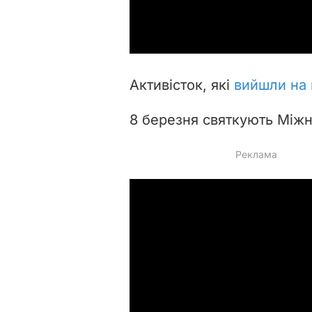
Активісток, які
вийшли на 
8 березня святкують Між