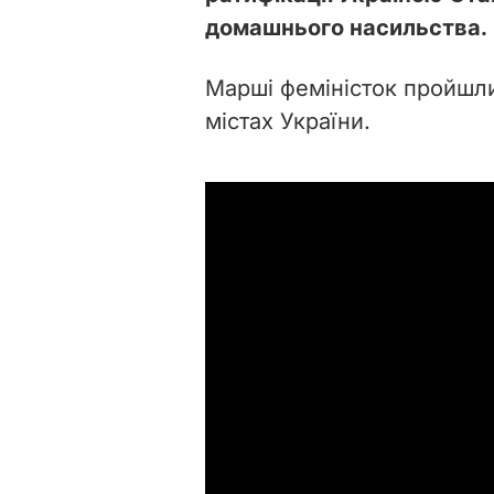
домашнього насильства.
Марші феміністок пройшл
містах України.