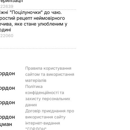
терилізації
22639
іжні "Поцілуночки" до чаю.
ростий рецепт неймовірного
ечива, яке стане улюбленим у
одині
22060
Правила користування
ордон
сайтом та використання
матеріалів
Політика
ордон
конфіденційності та
захисту персональних
ордон
даних
Договір приєднання про
ордон
використання сайту
інтернет-видання
цман
"ГОРДОН"