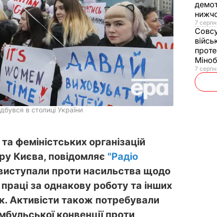
демот
нижч
7 серпн
Совс
війсь
проте
Міно
7 серпн
дбувся в столиці України
та феміністських організацій
ру Києва, повідомляє
"Радіо
 виступали проти насильства щодо
і праці за однакову роботу та інших
к. Активісти також потребували
мбульської конвенції проти