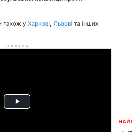
и також у
Харкові
,
Львові
та інших
РЕКЛАМА
P
l
НАЙ