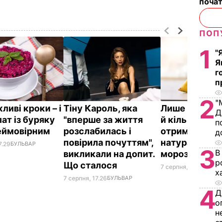
почат
ПОП
1
"
Я
г
п
2
"
ливі кроки – і
Тіну Кароль, яка
Лише три інг
Д
ат із буряку
"вперше за життя
й кілька хвили
п
еймовірним
розслабилась і
отримаєте в
д
повірила почуттям",
натуральне
7.29
БУЛЬВАР
3
В
викликали на допит.
морозиво
р
Що сталося
7 серпня, 16.17
БУЛЬВ
х
7 серпня, 17.26
БУЛЬВАР
4
Д
о
н