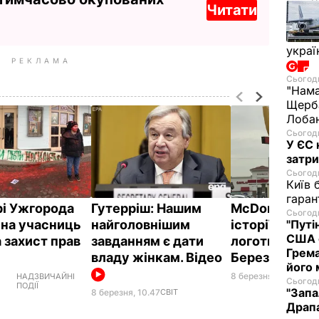
Читати
украї
РЕКЛАМА
Сьогодн
"Нама
Щерба
Лобан
Сьогодн
У ЄС 
затри
Сьогодн
Київ 
гаран
рі Ужгорода
Гутерріш: Нашим
McDonald's у
Сьогодн
"Путі
 на учасниць
найголовнішим
історії змінив
США 
а захист прав
завданням є дати
логотип до 8
Грема
владу жінкам. Відео
Березня
його
8 березня, 06.02
СВІТ
НАДЗВИЧАЙНІ
Сьогодн
ПОДІЇ
"Запа
8 березня, 10.47
СВІТ
Драпа