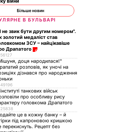
ку війни
Більше новин
УЛЯРНЕ В БУЛЬВАРІ
Я не звик бути другим номером".
к золотий медаліст став
оловкомом ЗСУ – найцікавіше
ро Драпатого
56127
Мішуня, доця народилася!"
редієнти
Як із Путіна "знімали
Тільки такі добрива
рапатий розповів, як уночі на
н – і ви
мірку" для Колобка,
серпні дадуть пер
озиціях дізнався про народження
дома
який спровокував
смак і масу
оньки
вибухи в Москві й
49196
7 серпня, 15.24
БУЛЬВАР
 інституті танкових військ
протести в РФ
озповіли про особливу рису
АР
7 серпня, 15.53
БУЛЬВАР
арактеру головкома Драпатого
25838
одайте це в кожну банку – й
гірки під капроновою кришкою
е перекиснуть. Рецепт без