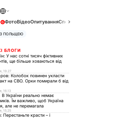
в
Фото
Відео
Опитування
Спецпроєкти
Війна в Укра
 З ПОЛЬЩЕЮ
І БЛОГИ
ін:
У нас сотні тисяч фіктивних
нтів, ще більше ховаються від
я, 19.27
оров:
Колобок повинен укласти
акт на СВО. Орки помирали б від
я
я, 16.13
:
В України реально немає
иків. Їм важливо, щоб Україна
я, але не перемагала
я, 15.25
н:
Перестаньте красти – і