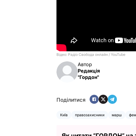
Автор
Редакція
"Гордон"
Поділитися
Київ
правозахисники
марш
фем
Як читати ”ГОРДОН” на