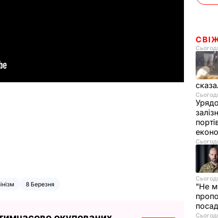
СВІ
Сьогодн
сказа
Сьогодн
Урядо
заліз
порті
екон
Сьогодн
Сьогодн
інізм
8 Березня
"Не м
проп
посад
Сьогодн
 тимчасово окупованих