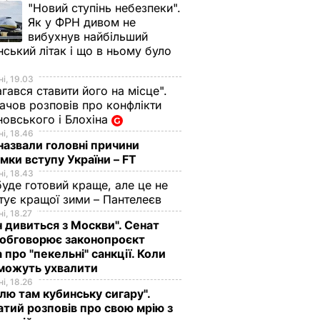
"Новий ступінь небезпеки".
Як у ФРН дивом не
вибухнув найбільший
нський літак і що в ньому було
і, 19.03
гався ставити його на місце".
чов розповів про конфлікти
овського і Блохіна
і, 18.46
назвали головні причини
мки вступу України – FT
і, 18.43
буде готовий краще, але це не
тує кращої зими – Пантелеєв
перше в
і, 18.27
н дивиться з Москви". Сенат
обговорює законопроєкт
 про "пекельні" санкції. Коли
 можуть ухвалити
і, 18.26
лю там кубинську сигару".
тий розповів про свою мрію з