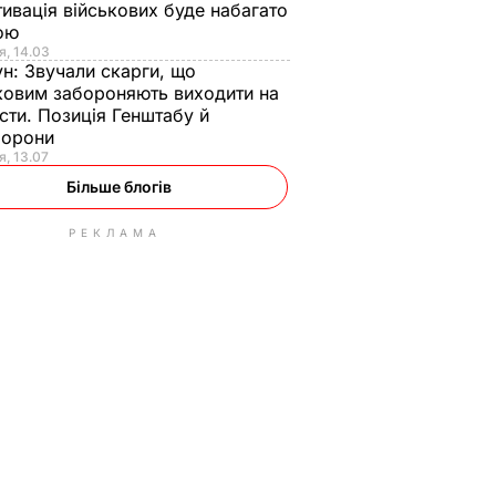
ивація військових буде набагато
ою
я, 14.03
ун:
Звучали скарги, що
ковим забороняють виходити на
сти. Позиція Генштабу й
борони
я, 13.07
Більше блогів
РЕКЛАМА