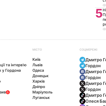
с
5
Н
П
п
р
МІСТО
СОЦМЕРЕЖІ
Київ
Дмитро Г
ції та інтерв'ю
Львів
Гордон
х у Гордона
Одеса
Дмитро Г
Донецьк
Гордон
р
Харків
Дмитро Г
Дніпро
Гордон
зив
Маріуполь
Дмитро Г
Луганськ
Олеся Ба