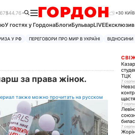
.67
$44.76
+30 КИЇВ
'ю
У гостях у Гордона
Блоги
Бульвар
LIVE
Ексклюзи
РИЗА У РФ
ПЕРЕГОВОРИ ПРО МИР В УКРАЇНІ
ВІДНОСИНИ
СВІЖ
Казар
студе
ТЦК
арш за права жінок.
7 серпн
Невз
контр
териал также можно прочитать на русском
щаст
7 серпн
Левін
союзн
билас
7 серпн
Жорі