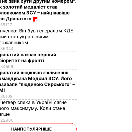
Я не звик бути другим номером".
к золотий медаліст став
оловкомом ЗСУ – найцікавіше
ро Драпатого
56127
інченко:
Він був генералом КДБ,
кий став українським
ержавником
36344
рапатий назвав перший
ріоритет на фронті
34506
рапатий ініціював звільнення
омандувача Медсил ЗСУ. Його
азивали "людиною Сирського" –
МІ
30109
 четвер спека в Україні сягне
вого максимуму. Коли стане
егше
22980
НАЙПОПУЛЯРНІШЕ