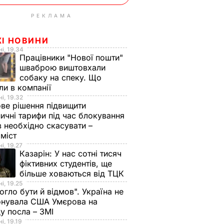
РЕКЛАМА
ЖІ НОВИНИ
і, 19.34
Працівники "Нової пошти"
шваброю виштовхали
собаку на спеку. Що
ли в компанії
і, 19.32
ве рішення підвищити
ничні тарифи під час блокування
в необхідно скасувати –
оміст
і, 19.27
Казарін:
У нас сотні тисяч
фіктивних студентів, ще
більше ховаються від ТЦК
і, 19.25
огло бути й відмов". Україна не
онувала США Умєрова на
у посла – ЗМІ
і, 19.19