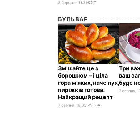
8 березня, 11.39
СВІТ
БУЛЬВАР
Змішайте це з
Три важ
борошном – і ціла
ваш сал
гора м'яких, наче пух,
буде н
пиріжків готова.
7 серпня, 1
Найкращий рецепт
7 серпня, 18.03
БУЛЬВАР