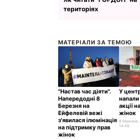
територіях
МАТЕРІАЛИ ЗА ТЕМОЮ
"Настав час діяти".
У цент
Напередодні 8
напали
Березня на
акції н
Ейфелевій вежі
жінок
з'явилася ілюмінація
8 березня,
14.49
на підтримку прав
жінок