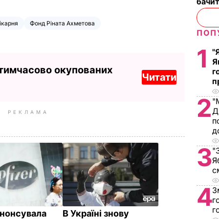
бачит
ікарня
Фонд Ріната Ахметова
ПОП
1
"
Я
 тимчасово окупованих
г
Читати
п
2
"
Д
РЕКЛАМА
п
д
3
"
Я
с
4
З
г
г
анонсувала
В Україні знову