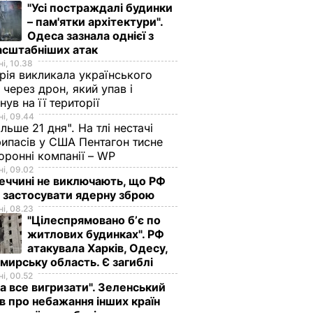
"Усі постраждалі будинки
– пам'ятки архітектури".
Одеса зазнала однієї з
асштабніших атак
і, 10.38
рія викликала українського
 через дрон, який упав і
нув на її території
і, 09.44
ільше 21 дня". На тлі нестачі
ипасів у США Пентагон тисне
оронні компанії – WP
і, 09.02
еччині не виключають, що РФ
 застосувати ядерну зброю
і, 08.23
"Цілеспрямовано бʼє по
житлових будинках". РФ
атакувала Харків, Одесу,
ирську область. Є загиблі
і, 00.52
а все вигризати". Зеленський
в про небажання інших країн