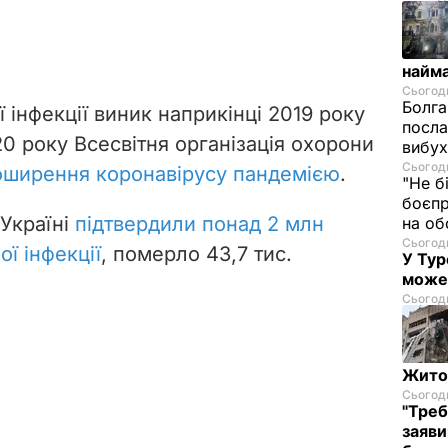
найм
Сьогодн
Болга
 інфекції виник наприкінці 2019 року
посла
020 року Всесвітня організація охорони
вибух
Сьогодн
оширення коронавірусу пандемією
.
"Не б
боєпр
 Україні
підтвердили понад 2 млн
на об
Сьогодн
ої інфекції
, померло 43,7 тис.
У Тур
може
Сьогодн
Житом
Сьогодн
"Треб
заяви