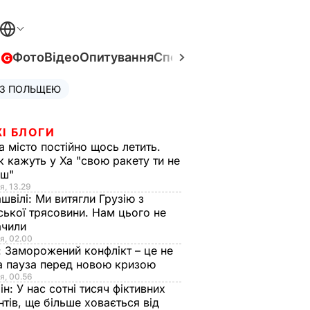
в
Фото
Відео
Опитування
Спецпроєкти
Війна в Укра
 З ПОЛЬЩЕЮ
І БЛОГИ
а місто постійно щось летить.
к кажуть у Ха "свою ракету ти не
єш"
я, 13.29
швілі:
Ми витягли Грузію з
ської трясовини. Нам цього не
ачили
я, 02.00
:
Заморожений конфлікт – це не
а пауза перед новою кризою
я, 00.56
ін:
У нас сотні тисяч фіктивних
нтів, ще більше ховається від