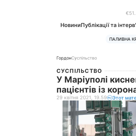
€51
Новини
Публікації та інтерв
ПАЛИВНА К
Гордон
Суспільство
СУСПІЛЬСТВО
У Маріуполі кисне
пацієнтів із корон
29 квітня 2021, 19.59
Этот мат