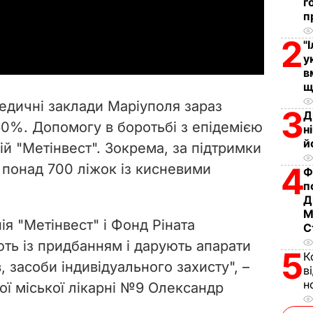
г
п
a
2
"
y
у
в
V
щ
едичні заклади Маріуполя зараз
3
Д
i
0%. Допомогу в боротьбі з епідемією
н
й
й "Метінвест". Зокрема, за підтримки
d
 понад 700 ліжок із кисневими
4
Ф
e
п
Д
o
М
я "Метінвест" і Фонд Ріната
С
ь із придбанням і дарують апарати
5
К
, засоби індивідуального захисту", –
в
н
ої міської лікарні №9 Олександр