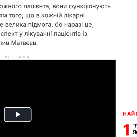
ожного пацієнта, вони функціонують
м того, що в кожній лікарні
е велика підмога, бо наразі це,
пект у лікуванні пацієнтів із
лив Матвєєв.
РЕКЛАМА
НАЙ
P
1
"
Я
l