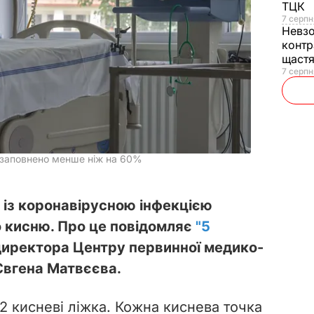
ТЦК
7 серпн
Невз
контр
щаст
7 серпн
 заповнено менше ніж на 60%
в із коронавірусною інфекцією
 кисню. Про це повідомляє
"5
директора Центру первинної медико-
Євгена Матвєєва.
02 кисневі ліжка. Кожна киснева точка