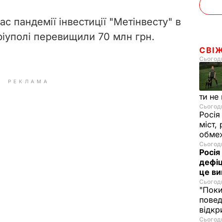
ас пандемії інвестиції "Метінвесту" в
іуполі перевищили 70 млн грн.
СВІ
Сьогодн
РЕКЛАМА
ти не
Сьогодн
Росія
міст,
обмеж
Сьогодн
Росія
дефіц
це ви
Сьогодн
"Поки
повед
відкр
Сьогодн