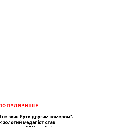
ПОПУЛЯРНІШЕ
Я не звик бути другим номером".
к золотий медаліст став