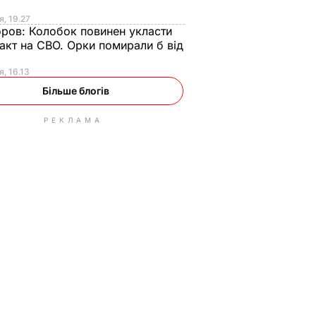
я, 19.27
оров:
Колобок повинен укласти
акт на СВО. Орки помирали б від
я
я, 16.13
Більше блогів
РЕКЛАМА