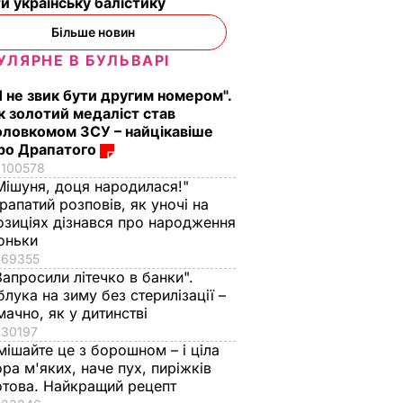
и українську балістику
Більше новин
УЛЯРНЕ В БУЛЬВАРІ
Я не звик бути другим номером".
к золотий медаліст став
оловкомом ЗСУ – найцікавіше
ро Драпатого
100578
Мішуня, доця народилася!"
рапатий розповів, як уночі на
озиціях дізнався про народження
оньки
69355
Запросили літечко в банки".
блука на зиму без стерилізації –
мачно, як у дитинстві
30197
мішайте це з борошном – і ціла
ора м'яких, наче пух, пиріжків
отова. Найкращий рецепт