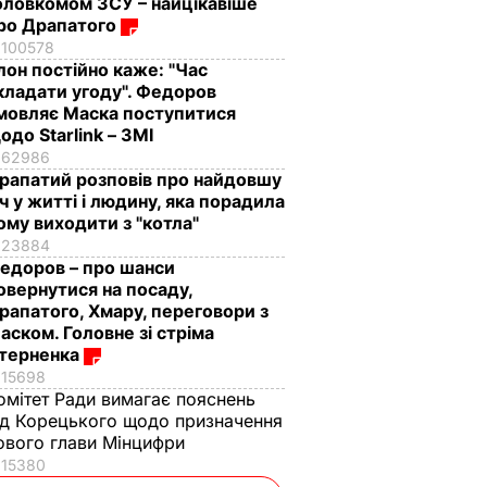
оловкомом ЗСУ – найцікавіше
ро Драпатого
100578
Ілон постійно каже: "Час
кладати угоду". Федоров
мовляє Маска поступитися
одо Starlink – ЗМІ
62986
рапатий розповів про найдовшу
іч у житті і людину, яка порадила
ому виходити з "котла"
23884
едоров – про шанси
овернутися на посаду,
рапатого, Хмару, переговори з
аском. Головне зі стріма
терненка
15698
омітет Ради вимагає пояснень
ід Корецького щодо призначення
ового глави Мінцифри
15380