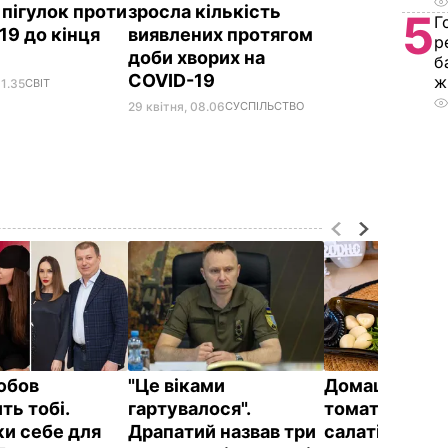
 пігулок проти
зросла кількість
5
Г
19 до кінця
виявлених протягом
р
доби хворих на
б
COVID-19
ж
11.35
СВІТ
29 квітня, 08.06
СУСПІЛЬСТВО
юбов
"Це віками
Домашні в’ял
ть тобі.
гартувалося".
томати до піц
и себе для
Драпатий назвав три
салатів і на