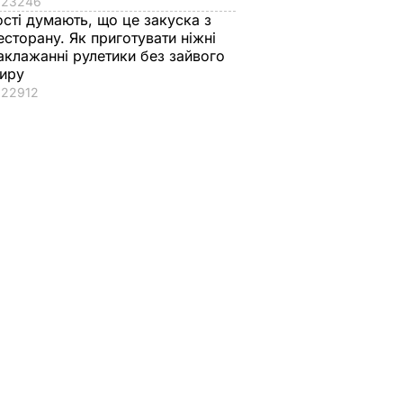
23246
ості думають, що це закуска з
есторану. Як приготувати ніжні
аклажанні рулетики без зайвого
иру
22912
ені
"Хочеться там
"Що дивитеся?
и,
землю цілувати".
Пишіть рецепт!"
Драпатий пригадав
Знамениті