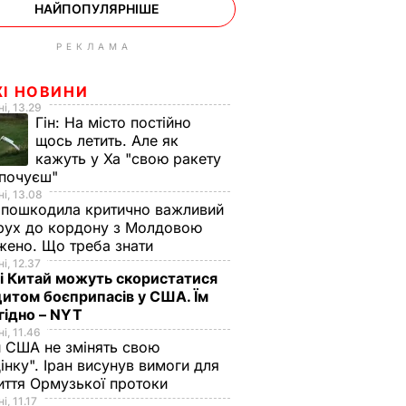
НАЙПОПУЛЯРНІШЕ
РЕКЛАМА
ЖІ НОВИНИ
і, 13.29
Гін:
На місто постійно
щось летить. Але як
кажуть у Ха "свою ракету
 почуєш"
і, 13.08
 пошкодила критично важливий
 рух до кордону з Молдовою
ено. Що треба знати
і, 12.37
 і Китай можуть скористатися
итом боєприпасів у США. Їм
гідно – NYT
і, 11.46
 США не змінять свою
інку". Іран висунув вимоги для
иття Ормузької протоки
і, 11.17