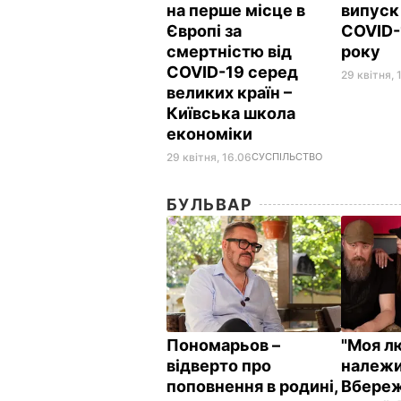
на перше місце в
випуск
Європі за
COVID-
смертністю від
року
COVID-19 серед
29 квітня, 
великих країн –
Київська школа
економіки
29 квітня, 16.06
СУСПІЛЬСТВО
БУЛЬВАР
Пономарьов –
"Моя л
відверто про
належи
поповнення в родині,
Вбереж