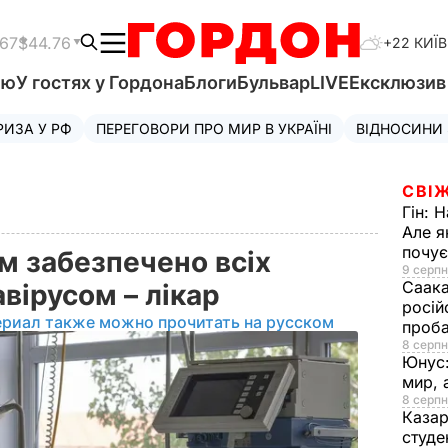
.67
$44.76
+22 КИЇВ
'ю
У гостях у Гордона
Блоги
Бульвар
LIVE
Ексклюзи
РИЗА У РФ
ПЕРЕГОВОРИ ПРО МИР В УКРАЇНІ
ВІДНОСИНИ
СВІЖ
Гін:
Н
Але я
почу
м забезпечено всіх
9 серпн
Саака
авірусом – лікар
росій
ериал также можно прочитать на русском
проб
8 серпн
Юнус
мир, 
8 серпн
Казар
студе