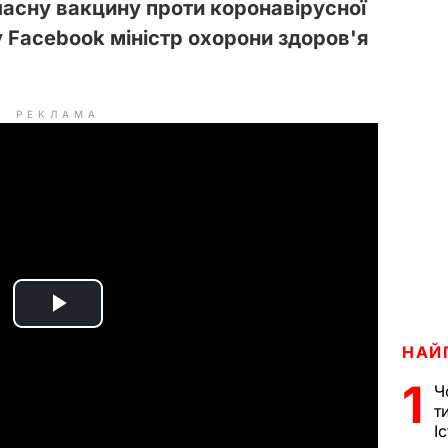
ласну вакцину проти коронавірусної
у Facebook міністр охорони здоров'я
РЕКЛАМА
P
НАЙ
l
1
Ч
a
т
І