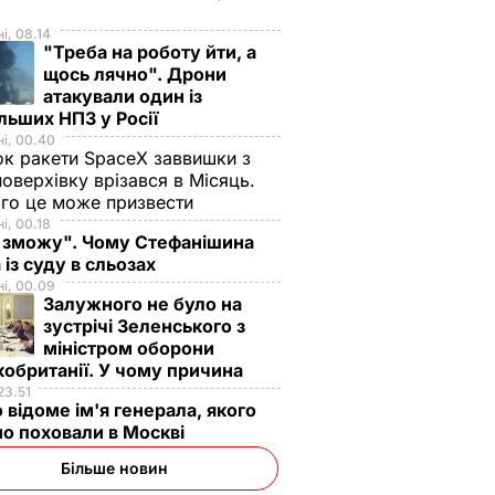
і, 08.14
"Треба на роботу йти, а
щось лячно". Дрони
атакували один із
льших НПЗ у Росії
і, 00.40
к ракети SpaceX заввишки з
поверхівку врізався в Місяць.
го це може призвести
і, 00.18
 зможу". Чому Стефанішина
 із суду в сльозах
і, 00.09
Залужного не було на
зустрічі Зеленського з
міністром оборони
обританії. У чому причина
23.51
 відоме ім'я генерала, якого
о поховали в Москві
Більше новин