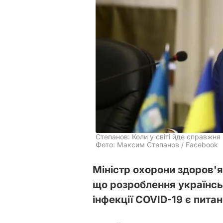
Степанов: Коли у світі йде справжня
Фото: Максим Степанов / Facebook
Міністр охорони здоров'
що розроблення українсь
інфекції COVID-19 є пита