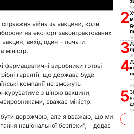
з
y
2
Х
V
м
е справжня війна за вакцини, коли
д
i
п
аборони на експорт законтрактованих
 вакцин, вихід один – почати
3
d
Д
п
ав міністр.
e
4
Д
кі фармацевтичні виробники готові
к
o
н
трібні гарантії, що держава буде
–
аїнські компанії не зможуть
5
З
конкуруватиме з ціною вакцини,
я
мвиробниками, вважає міністр.
д
 бути дорожчою, але я вважаю, що ми
итання національної безпеки
", – додав