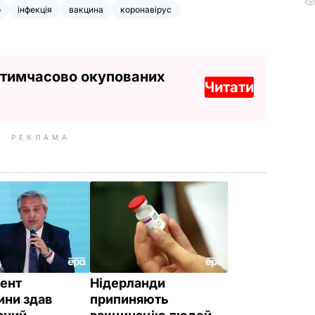
о
інфекція
вакцина
коронавірус
 тимчасово окупованих
Читати
РЕКЛАМА
ент
Нідерланди
ини здав
припиняють