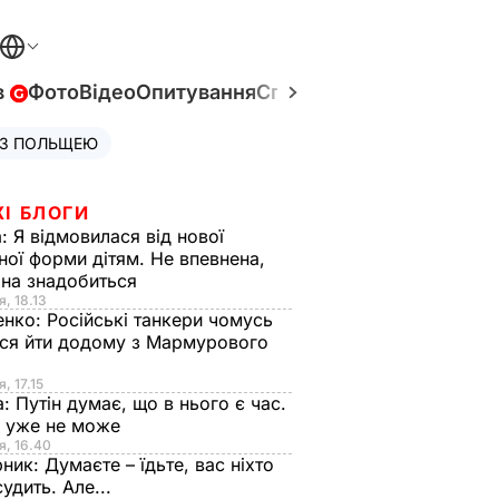
в
Фото
Відео
Опитування
Спецпроєкти
Війна в Укр
 З ПОЛЬЩЕЮ
ЖІ БЛОГИ
а:
Я відмовилася від нової
ної форми дітям. Не впевнена,
на знадобиться
я, 18.13
енко:
Російські танкери чомусь
ся йти додому з Мармурового
, 17.15
а:
Путін думає, що в нього є час.
Ф уже не може
я, 16.40
рник:
Думаєте – їдьте, вас ніхто
судить. Але...