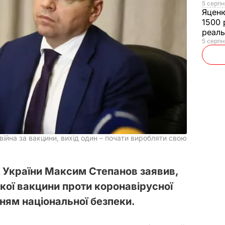
5 серпн
Яцен
1500 
реал
5 серпн
 війна за вакцини, вихід один – почати виробляти свою
я України Максим Степанов заявив,
кої вакцини проти коронавірусної
нням національної безпеки.