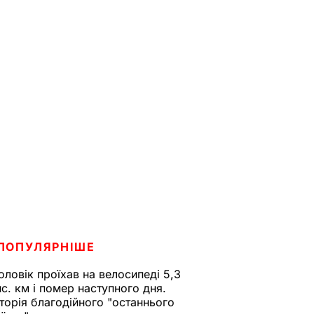
ПОПУЛЯРНІШЕ
оловік проїхав на велосипеді 5,3
ис. км і помер наступного дня.
сторія благодійного "останнього