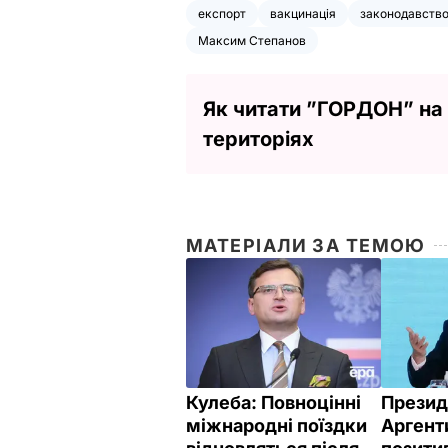
експорт
вакцинація
законодавств
Максим Степанов
Як читати ”ГОРДОН” на
територіях
МАТЕРІАЛИ ЗА ТЕМОЮ
Кулеба: Повноцінні
Презид
міжнародні поїздки
Аргент