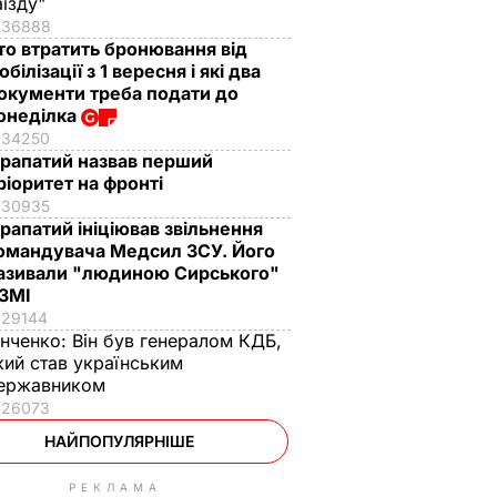
аїзду"
36888
то втратить бронювання від
обілізації з 1 вересня і які два
окументи треба подати до
онеділка
34250
рапатий назвав перший
ріоритет на фронті
30935
рапатий ініціював звільнення
омандувача Медсил ЗСУ. Його
азивали "людиною Сирського"
 ЗМІ
29144
інченко:
Він був генералом КДБ,
кий став українським
ержавником
26073
НАЙПОПУЛЯРНІШЕ
РЕКЛАМА