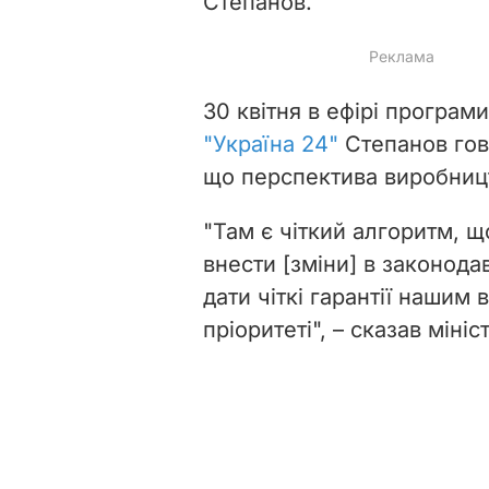
Степанов.
30 квітня в ефірі програм
"Україна 24"
Степанов гов
що перспектива виробницт
"Там є чіткий алгоритм, щ
внести [зміни] в законод
дати чіткі гарантії нашим
пріоритеті", – сказав мініс