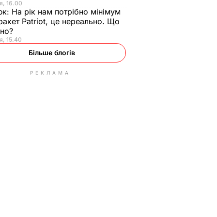
я, 16.00
юк:
На рік нам потрібно мінімум
ракет Patriot, це нереально. Що
ьно?
я, 15.40
Більше блогів
РЕКЛАМА