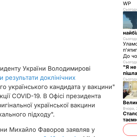
WP
Сьогодн
найбі
Сьогодн
Уламо
п'яти
До чо
Сьогодн
"Я не
зиденту України Володимирові
пішла
и результати доклінічних
Сьогодн
го українського кандидата у вакцини"
кції COVID-19. В Офісі президента
Велик
игінальної української вакцини
Вчора, 
Стало
кального підходу".
таємн
ини Михайло Фаворов заявляв у