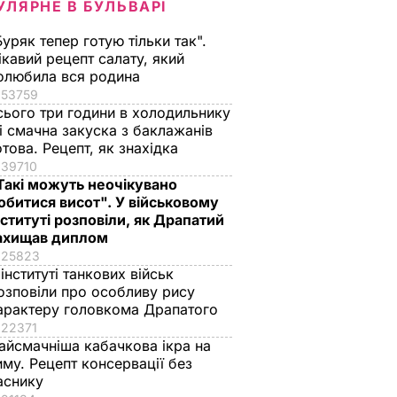
УЛЯРНЕ В БУЛЬВАРІ
Буряк тепер готую тільки так".
ікавий рецепт салату, який
олюбила вся родина
53759
сього три години в холодильнику
 і смачна закуска з баклажанів
отова. Рецепт, як знахідка
39710
Такі можуть неочікувано
обитися висот". У військовому
нституті розповіли, як Драпатий
ахищав диплом
25823
 інституті танкових військ
озповіли про особливу рису
арактеру головкома Драпатого
22371
айсмачніша кабачкова ікра на
иму. Рецепт консервації без
аснику