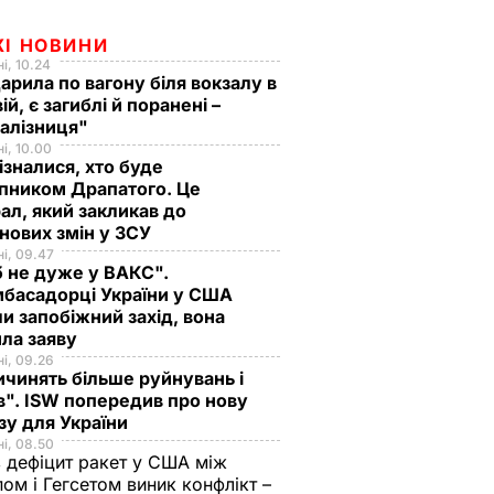
ЖІ НОВИНИ
і, 10.24
арила по вагону біля вокзалу в
ій, є загиблі й поранені –
залізниця"
і, 10.00
ізналися, хто буде
пником Драпатого. Це
ал, який закликав до
нових змін у ЗСУ
і, 09.47
 не дуже у ВАКС".
басадорці України у США
и запобіжний захід, вона
ила заяву
і, 09.26
чинять більше руйнувань і
". ISW попередив про нову
зу для України
і, 08.50
 дефіцит ракет у США між
ом і Гегсетом виник конфлікт –