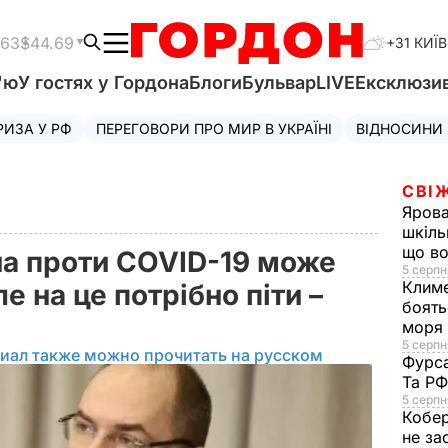
.63
$44.69
+31 КИЇВ
'ю
У гостях у Гордона
Блоги
Бульвар
LIVE
Ексклюзи
РИЗА У РФ
ПЕРЕГОВОРИ ПРО МИР В УКРАЇНІ
ВІДНОСИНИ
СВІ
Яров
шкіль
що во
на проти COVID-19 може
5 серпн
Клим
е на це потрібно піти –
боять
моря
5 серпня
иал также можно прочитать на русском
Фурс
Та Р
5 серпн
Кобе
не за