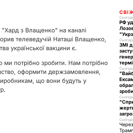
СВІ
Сьогодн
РФ уд
Лозов
и "Хард з Влащенко" на каналі
"Укр
орив телеведучій Наташі Влащенко,
Сьогодн
ЗМІ д
ва української вакцини є.
засту
генер
о ми потрібно зробити. Нам потрібно
термі
Сьогодн
авство, оформити держзамовлення,
"Вайб
Ексам
 виробникам, що вони будуть у
обрал
тр.
зроб
Сьогодн
"Спри
жертв
загро
Сьогодн
Через
Трамп