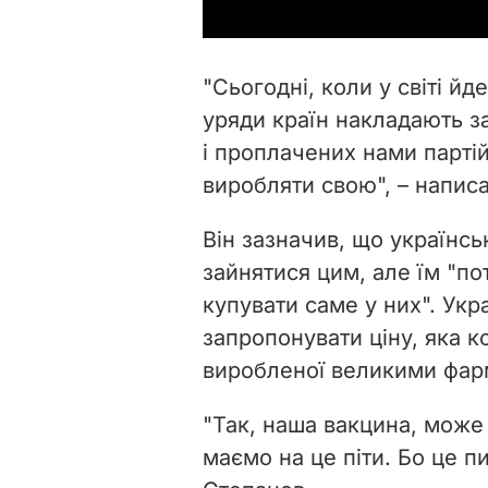
"
Сьогодні, коли у світі йд
уряди країн накладають з
і проплачених нами партій
виробляти свою
", – напис
Він зазначив, що українсь
зайнятися цим, але їм "по
купувати саме у них". Укр
запропонувати ціну, яка 
виробленої великими фар
"
Так, наша вакцина, може
маємо на це піти. Бо це п