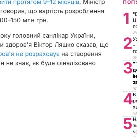
ити протягом 9–12 місяців
. Міністр
ПОП
 говорив, що вартість розроблення
1
"
00–150 млн грн.
Ц
п
оку головний санлікар України,
2
У
и здоров'я Віктор Ляшко сказав, що
–
г
ров'я не розраховує
на створення
3
ін не знає, як буде фіналізовано
"
д
і
з
4
В
р
х
5
Н
з
ч