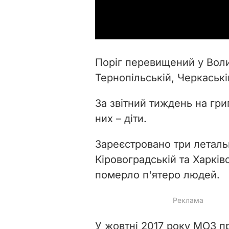
Поріг перевищений у Воли
Тернопільській, Черкаські
За звітний тиждень на грип
них – діти.
Зареєстровано три летальн
Кіровоградській та Харків
померло п'ятеро людей.
У жовтні 2017 року МОЗ п