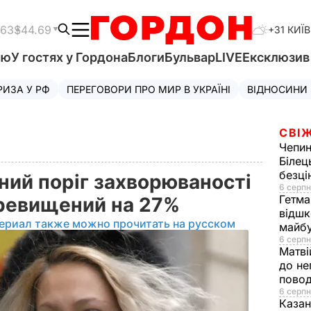
.63
$44.69
+31 КИЇВ
'ю
У гостях у Гордона
Блоги
Бульвар
LIVE
Ексклюзи
РИЗА У РФ
ПЕРЕГОВОРИ ПРО МИР В УКРАЇНІ
ВІДНОСИНИ
СВІЖ
Чепи
Білец
безц
чний поріг захворюваності
6 серпн
Гетма
перевищений на 27%
відшк
ериал также можно прочитать на русском
майбу
6 серпн
Матві
до не
повод
6 серпн
Казан