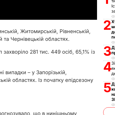
a
т
І
з
y
2
Х
V
м
нській, Житомирській, Рівненській,
д
i
п
й та Чернівецькій областях.
3
d
Д
 захворіло 281 тис. 449 осіб, 65,1% із
п
e
4
З
я
o
і випадки – у Запорізькій,
д
ській областях. Із початку епідсезону
5
Д
к
н
З
рогнозувало, що в нинішньому