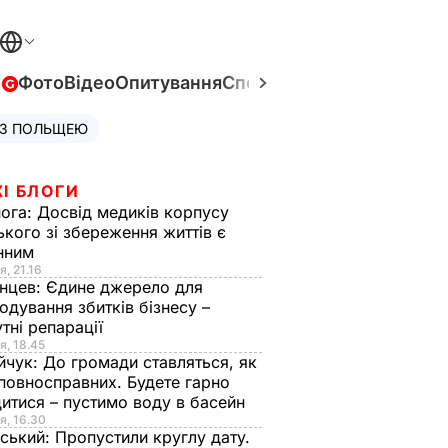
в
Фото
Відео
Опитування
Спецпроєкти
Війна в Укра
 З ПОЛЬЩЕЮ
І БЛОГИ
нога:
Досвід медиків корпусу
ького зі збереження життів є
інним
я, 21.16
нцев:
Єдине джерело для
одування збитків бізнесу –
тні репарації
я, 18.45
йчук:
До громади ставляться, як
повносправних. Будете гарно
итися – пустимо воду в басейн
я, 16.30
ський:
Пропустили круглу дату.