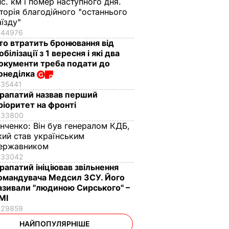
ис. км і помер наступного дня.
сторія благодійного "останнього
аїзду"
44976
то втратить бронювання від
обілізації з 1 вересня і які два
окументи треба подати до
онеділка
35441
рапатий назвав перший
ріоритет на фронті
33800
інченко:
Він був генералом КДБ,
кий став українським
ержавником
33042
рапатий ініціював звільнення
омандувача Медсил ЗСУ. Його
азивали "людиною Сирського" –
МІ
29859
НАЙПОПУЛЯРНІШЕ