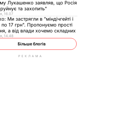
ому Лукашенко заявляв, що Росія
зруйнує та захопить"
я, 16.07
ко:
Ми застрягли в "міндічгейті і
 по 17 грн". Пропонуємо прості
ня, а від влади хочемо складних
я, 14.48
Більше блогів
РЕКЛАМА