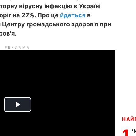
торну вірусну інфекцію
в Україні
оріг на 27%. Про це
йдеться
в
 Центру громадського здоров'я при
ров'я.
РЕКЛАМА
P
НАЙ
l
1
Ч