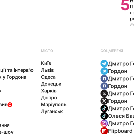
5
Н
П
п
р
МІСТО
СОЦМЕРЕЖІ
Київ
Дмитро Г
ції та інтерв'ю
Львів
Гордон
х у Гордона
Одеса
Дмитро Г
Донецьк
Гордон
р
Харків
Дмитро Г
Дніпро
Гордон
зив
Маріуполь
Дмитро Г
Луганськ
Олеся Ба
Дмитро Г
ання
Flipboard
e-шоу