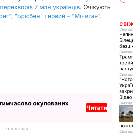
перехворіє 7 млн українців
. Очікують
нг", "Брісбен" і новий – "Мічиган"
.
СВІ
Сьогодн
Чепи
Білец
безц
Сьогодн
Трамп
треті
насту
Сьогодн
"Чого
Украї
закри
Віде
 тимчасово окупованих
Сьогодн
Читати
пожеж
РЕКЛАМА
Сьогодн