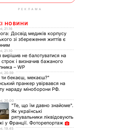
РЕКЛАМА
ЖІ НОВИНИ
і, 21.16
нога:
Досвід медиків корпусу
ького зі збереження життів є
інним
і, 21.10
 вирішив не балотуватися на
й строк і визначив бажаного
пника – WP
і, 20.59
 ти бекаєш, мекаєш?"
нський пранкер увірвався на
ту нараду міноборони РФ.
о
і, 20.00
"Те, що їм давно знайоме".
Як українські
рятувальники ліквідовують
і у Франції. Фоторепортаж
і, 19.45