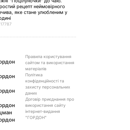
іжні "Поцілуночки" до чаю.
ростий рецепт неймовірного
ечива, яке стане улюбленим у
одині
17787
Правила користування
ордон
сайтом та використання
матеріалів
Політика
ордон
конфіденційності та
захисту персональних
ордон
даних
Договір приєднання про
ордон
використання сайту
інтернет-видання
цман
"ГОРДОН"
ордон