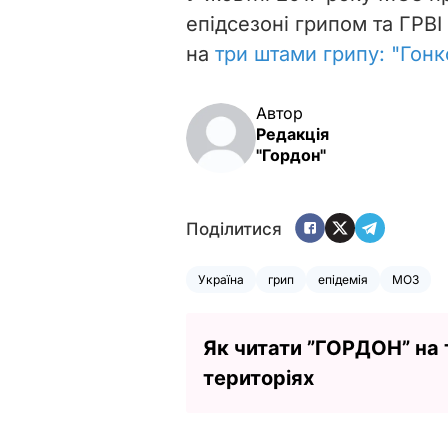
епідсезоні грипом та ГРВІ
на
три штами грипу: "Гонко
Автор
Редакція
"Гордон"
Поділитися
Україна
грип
епідемія
МОЗ
Як читати ”ГОРДОН” на
територіях