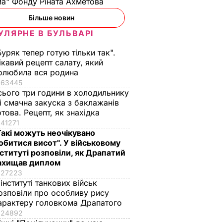
а" Фонду Ріната Ахметова
Більше новин
УЛЯРНЕ В БУЛЬВАРІ
Буряк тепер готую тільки так".
ікавий рецепт салату, який
олюбила вся родина
63445
сього три години в холодильнику
 і смачна закуска з баклажанів
отова. Рецепт, як знахідка
41271
Такі можуть неочікувано
обитися висот". У військовому
нституті розповіли, як Драпатий
ахищав диплом
27223
 інституті танкових військ
озповіли про особливу рису
арактеру головкома Драпатого
24892