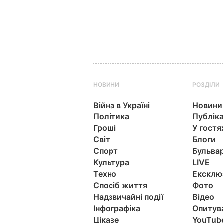
НОВИНИ
РОЗДІЛИ
Війна в Україні
Новини
Політика
Публіка
Гроші
У гостя
Світ
Блоги
Спорт
Бульва
Культура
LIVE
Техно
Ексклю
Спосіб життя
Фото
Надзвичайні події
Відео
Інфографіка
Опитув
Цікаве
YouTub