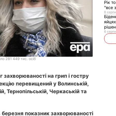
Рік т
"все 
6 серпн
Біден
яйцях
рішен
6 серпн
ло 281 449 тис. осіб
іг захворюваності на грип і гостру
фекцію перевищений у Волинській,
й, Тернопільській, Черкаській та
 4 березня показник захворюваності