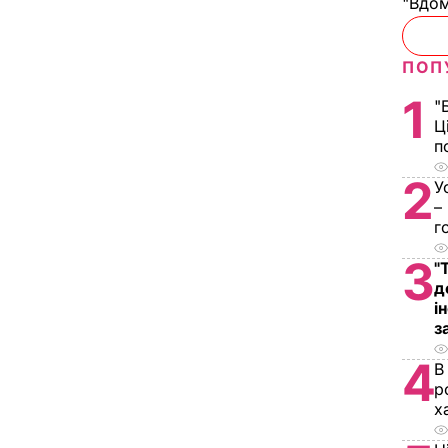
"Вдом
ПОП
1
"
Ц
п
2
У
–
г
3
"
д
і
з
4
В
р
х