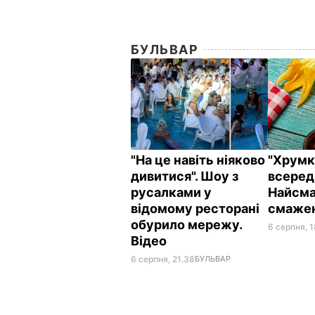
БУЛЬВАР
"На це навіть ніяково
"Хрумкі
дивитися". Шоу з
всереди
русалками у
Найсма
відомому ресторані
смажен
обурило мережу.
6 серпня, 
Відео
6 серпня, 21.38
БУЛЬВАР