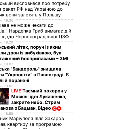
ський висловився про потребу
я ракет РФ над Україною до
 як вони залетять у Польщу
і, 19.36
ава не може чекати до
ів." Нардепка Гриб вимагає дій
у щодо Червоноградської ЦЗФ
і, 19.29
нський літак, поруч із яким
ли дрон із вибухівкою, був
нтажений боєприпасами – ЗМІ
і, 19.07
огодні –
Чому Чарльз III
Куди поділася екс-
ська "Бандероль" знищила
ануть
насправді
зірка "ВІА Гри"
ти "Укрпошти" в Павлограді. Є
не
проігнорував 45-
Мейхер та як вона
лі й поранені
и за
річчя дружини
виглядає зараз?
і, 19.03
LIVE
Таємний похорон у
принца Гаррі і не
6 серпня, 15.56
БУЛЬВАР
Москві, ідеї Лукашенка,
привітав невістку
АР
закрите небо. Стрим
6 серпня, 16.36
БУЛЬВАР
анова з Бацман. Відео
і, 18.58
ник Маріуполя Ілля Захаров
ав квартиру за програмою