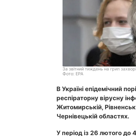
За звітний тиждень на грип захворі
Фото: ЕРА
В Україні епідемічний пор
респіраторну вірусну ін
Житомирській, Рівненські
Чернівецькій областях.
У період із 26 лютого до