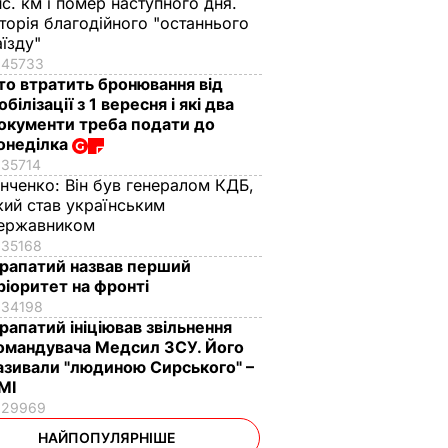
ис. км і помер наступного дня.
сторія благодійного "останнього
аїзду"
45733
то втратить бронювання від
обілізації з 1 вересня і які два
окументи треба подати до
онеділка
35714
інченко:
Він був генералом КДБ,
кий став українським
ержавником
35168
рапатий назвав перший
ріоритет на фронті
34198
рапатий ініціював звільнення
омандувача Медсил ЗСУ. Його
азивали "людиною Сирського" –
МІ
29969
НАЙПОПУЛЯРНІШЕ