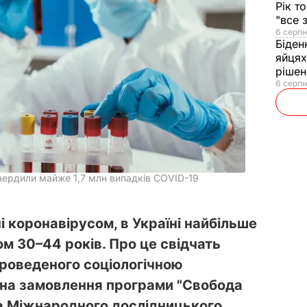
Рік т
"все 
6 серпн
Біден
яйцях
рішен
6 серпн
дтвердили майже 1,7 млн випадків COVID-19
і коронавірусом, в Україні найбільше
м 30–44 років. Про це свідчать
проведеного соціологічною
t на замовлення програми "Свобода
а Міжнародного дослідницького