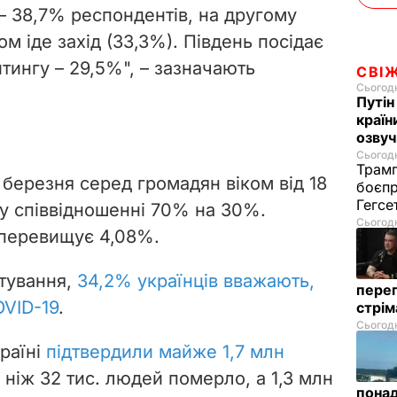
– 38,7% респондентів, на другому
дом іде захід (33,3%). Південь посідає
тингу – 29,5%", – зазначають
СВІ
Сьогодн
Путін
країн
озвуч
Сьогодн
Трамп
березня серед громадян віком від 18
боєпр
Гегс
 у співвідношенні 70% на 30%.
Сьогодн
перевищує 4,08%.
итування,
34,2% українців вважають,
перег
OVID-19
.
стрі
Сьогодн
раїні
підтвердили майже 1,7 млн
е ніж 32 тис. людей померло, а 1,3 млн
понад