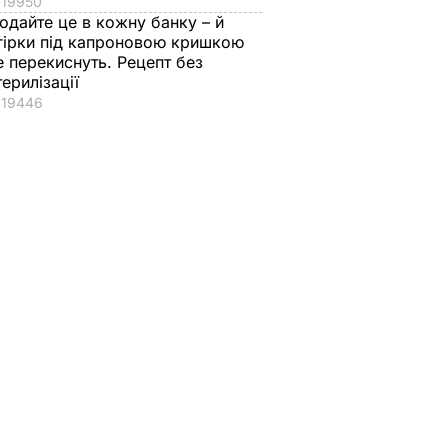
19950
одайте це в кожну банку – й
гірки під капроновою кришкою
е перекиснуть. Рецепт без
терилізації
19446
ти
"Це дуже цінна
Секрет пружності
ом". Як
перевага".
квашених помідорі
ліст
Спадкоємиця
– у цьому листі.
омом
британського
Рецепт без оцту, за
авіше
престолу
яким готували ще
го
народилася у
наші бабусі
Португалії – у чому
6 серпня, 23.14
БУЛЬВАР
ВАР
причина