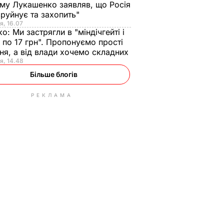
ому Лукашенко заявляв, що Росія
зруйнує та захопить"
я, 16.07
ко:
Ми застрягли в "міндічгейті і
 по 17 грн". Пропонуємо прості
ня, а від влади хочемо складних
я, 14.48
Більше блогів
РЕКЛАМА