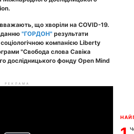
ion.
в вважають, що хворіли на COVID-19.
виданню
"ГОРДОН"
результати
соціологічною компанією Liberty
ограми "Свобода слова Савіка
го дослідницького фонду Open Mind
РЕКЛАМА
НАЙ
1
Ч