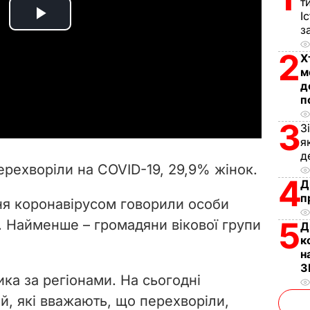
т
І
P
з
2
l
Х
м
д
a
п
y
3
З
я
V
д
рехворіли на COVID-19, 29,9% жінок.
4
i
Д
п
ня коронавірусом говорили особи
d
5
. Найменше – громадяни вікової групи
Д
к
e
н
З
o
ика за регіонами. На сьогодні
й, які вважають, що перехворіли,