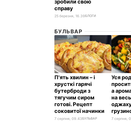
зробили свою
справу
25 березня, 16.39
БЛОГИ
БУЛЬВАР
П'ять хвилин – і
Уся ро
хрусткі гарячі
просит
бутерброди з
а аром
тягучим сиром
на весь
готові. Рецепт
оджаху
соковитої начинки
грузин
7 серпня, 09.43
БУЛЬВАР
7 серпня, 