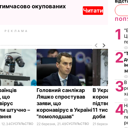
відст
 тимчасово окупованих
Читати
ПОП
1
"
РЕКЛАМА
Ц
п
2
"
д
і
з
3
В
р
раїнців
Головний санлікар
В Україні
х
, що
Ляшко спростував
коронавірус
вірус
заяви, що
підтвердили 
4
Н
ли штучно –
коронавірус в Україні
11 тис. осіб 
П
ання
"помолодшав"
доби
п
р
, 12.34
СУСПІЛЬСТВО
22 березня, 21.49
СУСПІЛЬСТВО
21 березня, 08.38
СУ