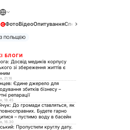
в
Фото
Відео
Опитування
Спецпроєкти
Війна в Укра
 З ПОЛЬЩЕЮ
І БЛОГИ
нога:
Досвід медиків корпусу
ького зі збереження життів є
інним
я, 21.16
нцев:
Єдине джерело для
одування збитків бізнесу –
тні репарації
я, 18.45
йчук:
До громади ставляться, як
повносправних. Будете гарно
итися – пустимо воду в басейн
я, 16.30
ський:
Пропустили круглу дату.