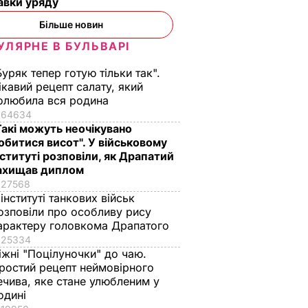
авки уряду
Більше новин
УЛЯРНЕ В БУЛЬВАРІ
Буряк тепер готую тільки так".
ікавий рецепт салату, який
олюбила вся родина
64634
Такі можуть неочікувано
обитися висот". У військовому
нституті розповіли, як Драпатий
ахищав диплом
27568
 інституті танкових військ
озповіли про особливу рису
арактеру головкома Драпатого
25334
у понад
іжні "Поцілуночки" до чаю.
протягом
ростий рецепт неймовірного
ечива, яке стане улюбленим у
одині
СПІЛЬСТВО