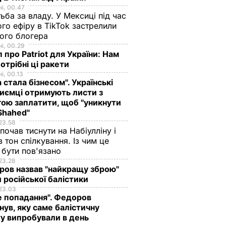
і, 00.47
ьба за владу. У Мексиці під час
го ефіру в TikTok застрелили
ого блогера
і, 00.29
 про Patriot для України: Нам
отрібні ці ракети
і, 00.13
а стала бізнесом". Українські
иємці отримують листи з
ою заплатити, щоб "уникнути
Shahed"
23.58
 почав тиснути на Набіулліну і
в тон спілкування. Із чим це
бути пов'язано
23.28
ов назвав "найкращу зброю"
 російської балістики
23.03
е попадання". Федоров
нув, яку саме балістичну
у випробували в день