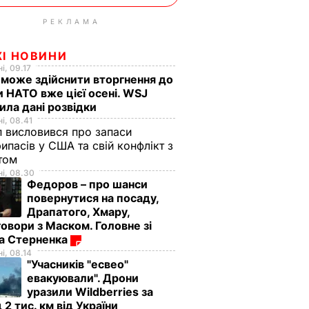
РЕКЛАМА
ЖІ НОВИНИ
і, 09.17
 може здійснити вторгнення до
и НАТО вже цієї осені. WSJ
ила дані розвідки
і, 08.41
 висловився про запаси
ипасів у США та свій конфлікт з
етом
і, 08.30
Федоров – про шанси
повернутися на посаду,
Драпатого, Хмару,
овори з Маском. Головне зі
ма Стерненка
і, 08.14
"Учасників "есвео"
евакуювали". Дрони
уразили Wildberries за
 2 тис. км від України