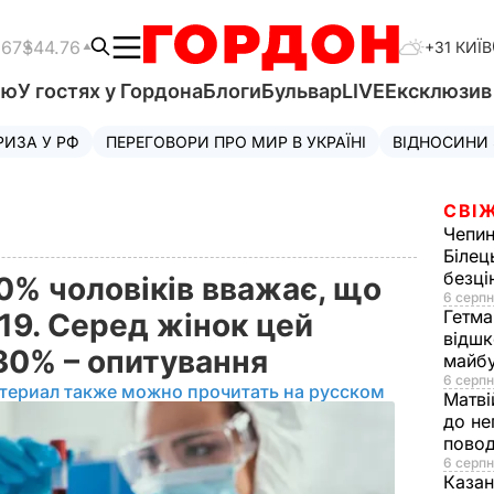
.67
$44.76
+31 КИЇВ
'ю
У гостях у Гордона
Блоги
Бульвар
LIVE
Ексклюзи
РИЗА У РФ
ПЕРЕГОВОРИ ПРО МИР В УКРАЇНІ
ВІДНОСИНИ
СВІЖ
Чепи
Білец
безц
0% чоловіків вважає, що
6 серпн
Гетма
19. Серед жінок цей
відшк
 30% – опитування
майбу
6 серпн
териал также можно прочитать на русском
Матві
до не
повод
6 серпн
Казан