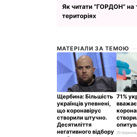
Як читати ”ГОРДОН” на
територіях
МАТЕРІАЛИ ЗА ТЕМОЮ
Щербина:
Більшість
71% ук
українців упевнені,
вважає
що коронавірус
корона
створили штучно.
створи
Десятиліття
опитув
негативного відбору
25 березня