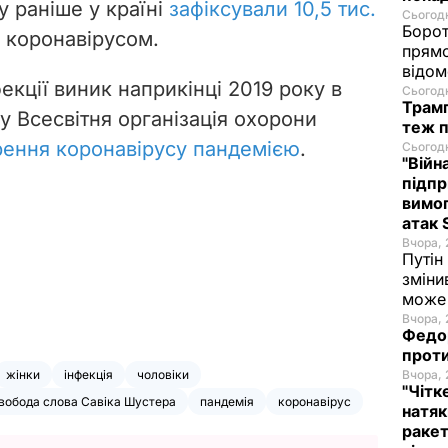
у раніше у країні
зафіксували 10,5 тис.
Сьогодн
Борот
 коронавірусом.
прямо
відом
екції виник наприкінці 2019 року в
Сьогодн
Трамп
ку Всесвітня організація охорони
теж п
ення коронавірусу пандемією
.
Сьогодн
"Війн
підпр
вимог
атак 
Вчора, 
Путін
зміни
може 
Вчора, 
Федор
проти
жінки
інфекція
чоловіки
Вчора, 
"Чітк
вобода слова Савіка Шустера
пандемія
коронавірус
натяк
ракет