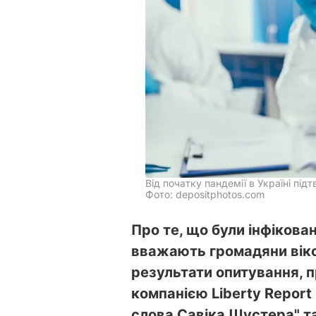
Від початку пандемії в Україні пі
Фото: depositphotos.com
Про те, що були інфікован
вважають громадяни віко
результати опитування, 
компанією Liberty Repor
слова Савіка Шустера" т