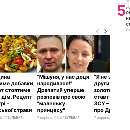
5
Д
о
н
с
дина
"Мішуня, у нас доця
"Я не звик бу
име добавки,
народилася!"
другим номер
ат стоятиме
Драпатий уперше
золотий меда
 дім. Рецепт
розповів про свою
став головк
рі –
"маленьку
ЗСУ – найцік
ської страви
принцесу"
про Драпато
09.27
БУЛЬВАР
7 серпня, 08.08
БУЛЬВАР
7 серпня, 07.07
БУЛЬ