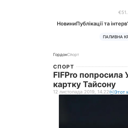
€51
Новини
Публікації та інтерв
ПАЛИВНА К
Гордон
Спорт
СПОРТ
FIFPro попросила
картку Тайсону
12 листопада 2019, 14.22
Этот 