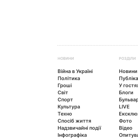
НОВИНИ
РОЗДІЛИ
Війна в Україні
Новини
Політика
Публіка
Гроші
У гостя
Світ
Блоги
Спорт
Бульва
Культура
LIVE
Техно
Ексклю
Спосіб життя
Фото
Надзвичайні події
Відео
Інфографіка
Опитув