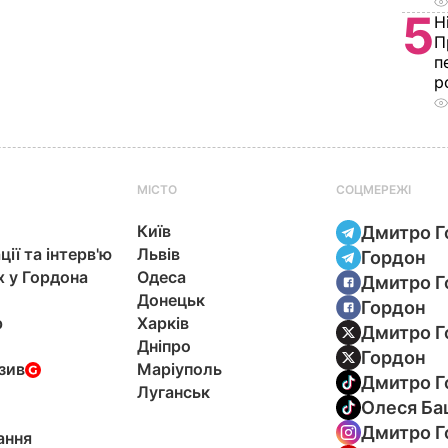
5
Н
П
п
р
МІСТО
СОЦМЕРЕЖІ
Київ
Дмитро Г
ції та інтерв'ю
Львів
Гордон
х у Гордона
Одеса
Дмитро Г
Донецьк
Гордон
р
Харків
Дмитро Г
Дніпро
Гордон
зив
Маріуполь
Дмитро Г
Луганськ
Олеся Ба
Дмитро Г
ання