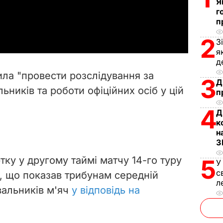
Я
г
a
п
y
2
З
я
V
д
ла "провести розслідування за
3
Д
i
ьників та роботи офіційних осіб у цій
п
d
4
Д
к
e
н
З
o
тку у другому таймі матчу 14-го туру
5
У
с
, що показав трибунам середній
л
івальників м'яч
у відповідь на