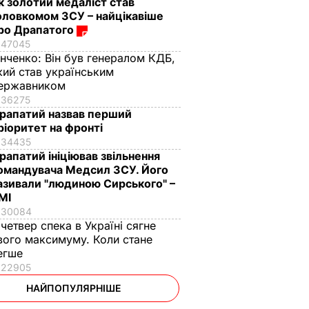
к золотий медаліст став
оловкомом ЗСУ – найцікавіше
ро Драпатого
47045
інченко:
Він був генералом КДБ,
кий став українським
ержавником
36275
рапатий назвав перший
ріоритет на фронті
34435
рапатий ініціював звільнення
омандувача Медсил ЗСУ. Його
азивали "людиною Сирського" –
МІ
30084
 четвер спека в Україні сягне
вого максимуму. Коли стане
егше
22905
НАЙПОПУЛЯРНІШЕ