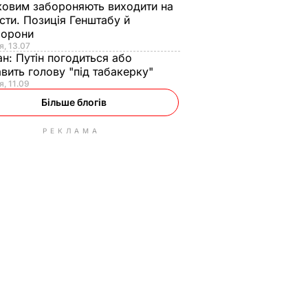
ковим забороняють виходити на
сти. Позиція Генштабу й
борони
я, 13.07
ан:
Путін погодиться або
авить голову "під табакерку"
я, 11.09
Більше блогів
РЕКЛАМА