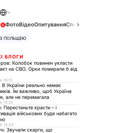
в
Фото
Відео
Опитування
Спецпроєкти
Війна в Укра
 З ПОЛЬЩЕЮ
І БЛОГИ
оров:
Колобок повинен укласти
акт на СВО. Орки помирали б від
я
я, 16.13
:
В України реально немає
иків. Їм важливо, щоб Україна
я, але не перемагала
я, 15.25
н:
Перестаньте красти – і
ивація військових буде набагато
ою
я, 14.03
ун:
Звучали скарги, що