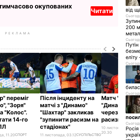
 тимчасово окупованих
від щ
Читати
Сьогодн
Зупин
200 м
метал
РЕКЛАМА
Сьогодн
Путін
безме
еліту
Сьогодн
билас
Сьогодн
р" переміг
Після інциденту на
Матч "Шахтар
", "Зоря"
матчі з "Динамо"
"Динамо" зуп
а "Колос".
"Шахтар" закликав
через прояви
посил
тати 14-го
"зупинити расизм на
расизму
Сьогодн
УПЛ
стадіонах"
10 листопада,
Росія
С
20.30
украї
а, 11.20
СПОРТ
11 листопада, 03.12
СУСПІЛЬСТВО