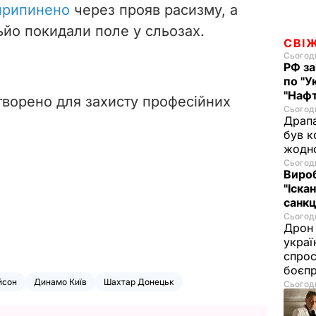
 припинено
через прояв расизму,
а
ьйо покидали поле у сльозах.
СВІ
Сьогодн
РФ за
по "У
"Нафт
створено для захисту професійних
Сьогодн
Драпа
був к
жодн
Сьогодн
Виро
"Іскан
санкц
Сьогодн
Дрон 
украї
спрос
боєп
йсон
Динамо Київ
Шахтар Донецьк
Сьогодн