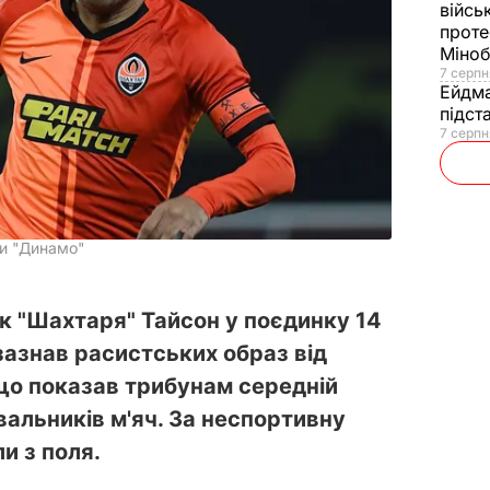
війсь
проте
Міно
7 серпн
Ейдм
підст
7 серпн
ти "Динамо"
к "Шахтаря" Тайсон у поєдинку 14
зазнав расистських образ від
 що показав трибунам середній
івальників м'яч. За неспортивну
и з поля.