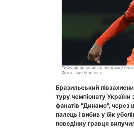
Тайсона вилучили в поєдинку про
Фото: shakhtar.com
Бразильський півзахисни
туру чемпіонату України 
фанатів "Динамо", через
палець і вибив у бік убол
поведінку гравця вилучил