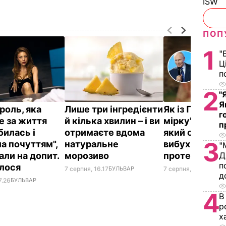
ISW
ПОП
1
"
Ц
п
2
"
Я
роль, яка
Лише три інгредієнти
Як із Путіна 
г
е за життя
й кілька хвилин – і ви
мірку" для Ко
п
билась і
отримаєте вдома
який спровок
3
а почуттям",
натуральне
вибухи в Моск
"
али на допит.
морозиво
протести в 
Д
п
алося
7 серпня, 16.17
БУЛЬВАР
7 серпня, 15.53
БУЛЬ
д
7.26
БУЛЬВАР
4
В
р
х