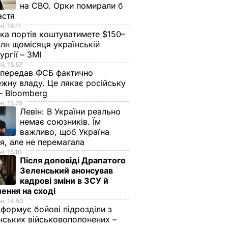
на СВО. Орки помирали б
астя
і, 16.11
ка портів коштуватимете $150–
лн щомісяця українській
ургії – ЗМІ
і, 15.57
 передав ФСБ фактично
жну владу. Це лякає російську
 – Bloomberg
і, 15.25
Левін:
В України реально
немає союзників. Їм
важливо, щоб Україна
я, але не перемагала
і, 15.10
" –
"Шахтар" у меншості
Тайсон: Перше, що
Після доповіді Драпатого
Зеленський анонсував
иняли
втримав перемогу
спало на думку піс
кадрові зміни в ЗСУ й
над "Динамо" в 14-му
вияву расизму, –
ення на сході
турі УПЛ
зібрати речі й
і, 14.50
повернутися у
10 листопада, 19.09
СПОРТ
 формує бойові підрозділи з
УСПІЛЬСТВО
Бразилію
нських військовополонених –