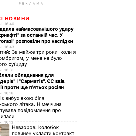
РЕКЛАМА
ЖІ НОВИНИ
і, 16.46
вдала наймасованішого удару
крнафті" за останній час. У
огазі" розповіли про наслідки
і, 16.43
тий: За майже три роки, коли я
омбригом, у мене не було
ого суїциду
і, 16.31
бляли обладнання для
дерів" і "Сарматів". ЄС ввів
ії проти ще п'ятьох росіян
і, 16.16
із вибухівкою біля
нського літака. Німеччина
тувала повідомлення про
рипаси
і, 16.13
Невзоров:
Колобок
повинен укласти контракт