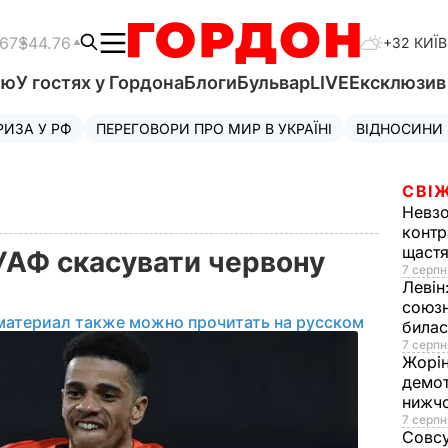
.67
$44.76
+32 КИЇВ
'ю
У гостях у Гордона
Блоги
Бульвар
LIVE
Ексклюзи
РИЗА У РФ
ПЕРЕГОВОРИ ПРО МИР В УКРАЇНІ
ВІДНОСИНИ
СВІЖ
Невз
контр
щаст
 УАФ скасувати червону
7 серпн
Левін
союзн
материал также можно прочитать на русском
билас
7 серпн
Жорі
демот
нижч
7 серпн
Совс