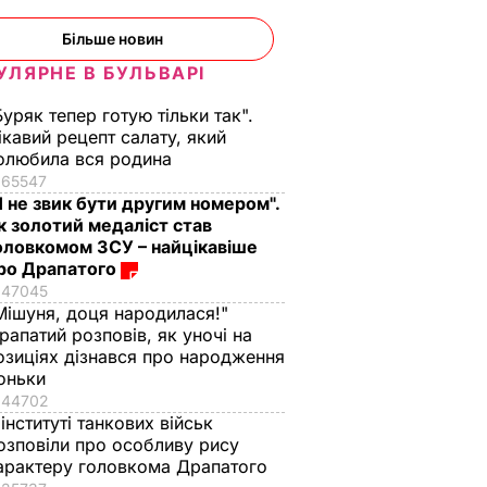
12 листопада, 12.18
СПОРТ
Більше новин
УЛЯРНЕ В БУЛЬВАРІ
Буряк тепер готую тільки так".
ікавий рецепт салату, який
олюбила вся родина
65547
Я не звик бути другим номером".
к золотий медаліст став
"знімали
Тільки такі добрива в
53-річний брат
оловкомом ЗСУ – найцікавіше
лобка,
серпні дадуть перцю
Джолі заявив про
ро Драпатого
ував
смак і масу
свою
47045
ві й
гомосексуальність
Мішуня, доця народилася!"
7 серпня, 15.24
БУЛЬВАР
РФ
Як відреагувала йог
рапатий розповів, як уночі на
озиціях дізнався про народження
дружина
ВАР
оньки
7 серпня, 14.37
БУЛЬВАР
44702
 інституті танкових військ
озповіли про особливу рису
арактеру головкома Драпатого