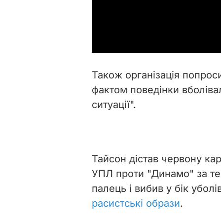
Також організація
попроси
фактом поведінки вболівал
ситуації".
Тайсон дістав червону кар
УПЛ проти "Динамо" за те
палець і вибив у бік убол
расистські образи
.