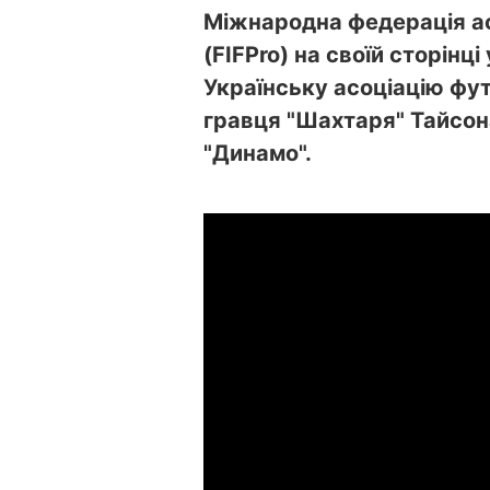
Міжнародна федерація ас
(FIFPro) на своїй сторінці
Українську асоціацію фу
гравця "Шахтаря" Тайсона
"Динамо".