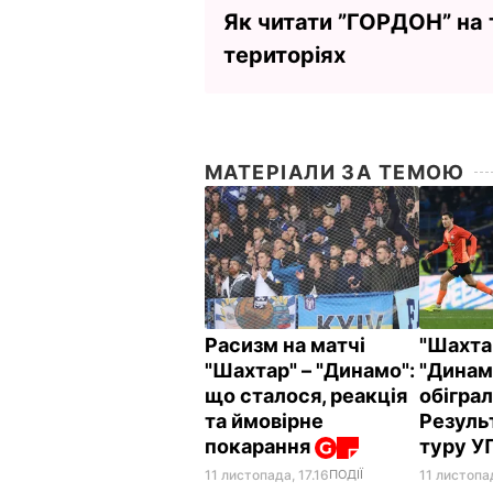
Як читати ”ГОРДОН” на
територіях
МАТЕРІАЛИ ЗА ТЕМОЮ
Расизм на матчі
"Шахта
"Шахтар" – "Динамо":
"Динамо
що сталося, реакція
обіграл
та ймовірне
Резуль
покарання
туру 
11 листопад
11 листопада, 17.16
ПОДІЇ