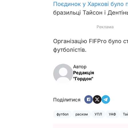
Поєдинок у Харкові було
бразильці Тайсон і Дентін
Організацію FIFPro було 
футболістів.
Автор
Редакція
"Гордон"
Поділитися
футбол
расизм
УПЛ
УАФ
Та