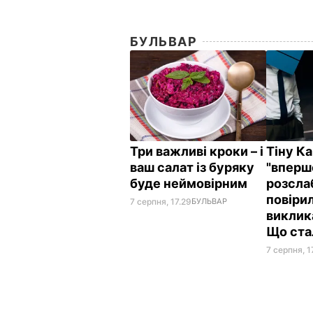
БУЛЬВАР
Три важливі кроки – і
Тіну Ка
ваш салат із буряку
"вперш
буде неймовірним
розсла
повірил
7 серпня, 17.29
БУЛЬВАР
виклик
Що ст
7 серпня, 1