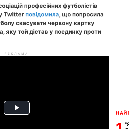
оціацій професійних футболістів
 у Twitter
повідомила
, що попросила
тболу скасувати червону картку
, яку той дістав у поєдинку проти
РЕКЛАМА
P
НАЙ
1
"
l