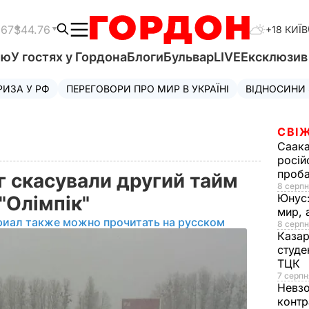
.67
$44.76
+18 КИЇВ
'ю
У гостях у Гордона
Блоги
Бульвар
LIVE
Ексклюзи
РИЗА У РФ
ПЕРЕГОВОРИ ПРО МИР В УКРАЇНІ
ВІДНОСИНИ
СВІЖ
Саака
росій
проб
іг скасували другий тайм
8 серпн
Юнус
 "Олімпік"
мир, 
риал также можно прочитать на русском
8 серпн
Казар
студе
ТЦК
7 серпн
Невз
контр