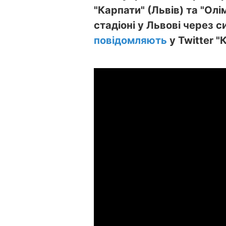
"Карпати" (Львів) та "Олі
стадіоні у Львові через с
повідомляють
у Twitter "