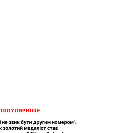
ПОПУЛЯРНІШЕ
Я не звик бути другим номером".
к золотий медаліст став