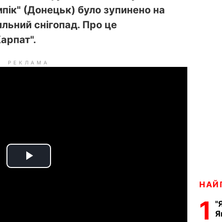
мпік" (Донецьк) було зупинено на
ильний снігопад. Про це
Карпат".
РЕКЛАМА
P
НАЙ
l
1
"
a
Я