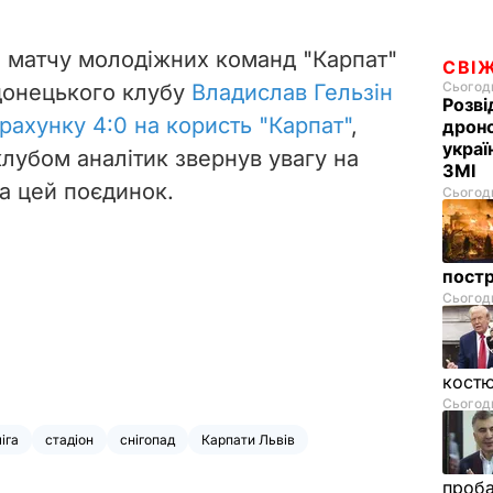
 і матчу молодіжних команд "Карпат"
СВІ
Сьогодн
 донецького клубу
Владислав Гельзін
Розві
рахунку 4:0 на користь "Карпат"
,
дроно
украї
лубом аналітик звернув увагу на
ЗМІ
а цей поєдинок.
Сьогодн
пост
Сьогодн
костю
Сьогодн
іга
стадіон
снігопад
Карпати Львів
проб