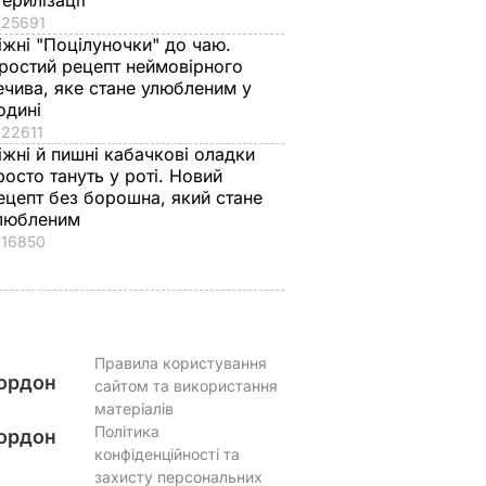
терилізації
жиру
ВАР
25691
7 серпня, 20.16
БУЛЬВАР
іжні "Поцілуночки" до чаю.
ростий рецепт неймовірного
ечива, яке стане улюбленим у
одині
22611
іжні й пишні кабачкові оладки
росто тануть у роті. Новий
ецепт без борошна, який стане
любленим
16850
Правила користування
ордон
сайтом та використання
матеріалів
Політика
ордон
конфіденційності та
захисту персональних