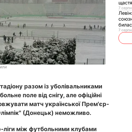
щаст
7 серпн
Левін
союзн
билас
7 серпн
вили
тадіону разом із уболівальниками
льне поле від снігу, але офіційні
овжувати матч української Прем'єр-
"Олімпік" (Донецьк) неможливо.
р-ліги між футбольними клубами