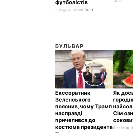
10.23
футболістів
3 грудня, 02.50
СПОРТ
БУЛЬВАР
Екссоратник
Як дос
Зеленського
городн
пояснив, чому Трамп
найсол
насправді
Сім озн
причепився до
сокови
костюма президента
8 серпня, 