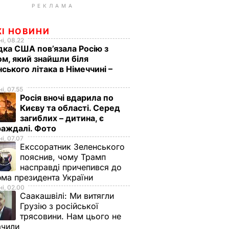
РЕКЛАМА
ЖІ НОВИНИ
і, 08.22
дка США пов’язала Росію з
м, який знайшли біля
нського літака в Німеччині –
і, 07.55
Росія вночі вдарила по
Києву та області. Серед
загиблих – дитина, є
раждалі. Фото
і, 07.07
Екссоратник Зеленського
пояснив, чому Трамп
насправді причепився до
ма президента України
і, 02.00
Саакашвілі:
Ми витягли
Грузію з російської
трясовини. Нам цього не
ачили