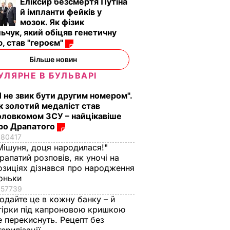
Еліксир безсмертя Путіна
УКРАЇНІ
02.34
й імпланти фейків у
вцям
мозок. Як фізик
ьчук, який обіцяв генетичну
, став "героєм"
ПОЛІТИКА
Більше новин
УЛЯРНЕ В БУЛЬВАРІ
Я не звик бути другим номером".
к золотий медаліст став
оловкомом ЗСУ – найцікавіше
ро Драпатого
80417
Мішуня, доця народилася!"
рапатий розповів, як уночі на
аче
Гості думають, що
"Нічого нав'язувати
озиціях дізнався про народження
поки не
це закуска з
не буду". Драпатий
оньки
 мережу
ресторану. Як
розповів, яку
57739
імки
приготувати ніжні
професію обрав йог
одайте це в кожну банку – й
баклажанні
син
гірки під капроновою кришкою
рулетики без зайвого
е перекиснуть. Рецепт без
7 серпня, 19.28
БУЛЬВАР