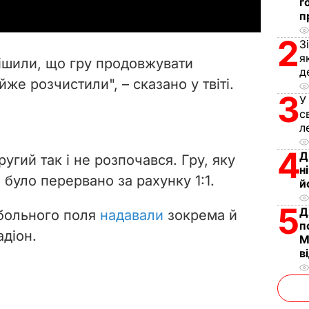
г
y
п
2
V
З
я
рішили, що гру продовжувати
д
i
е розчистили", – сказано у твіті.
3
У
d
с
л
e
4
Д
угий так і не розпочався. Гру, яку
o
н
було перервано за рахунку 1:1.
й
5
Д
больного поля
надавали
зокрема й
п
адіон.
М
в