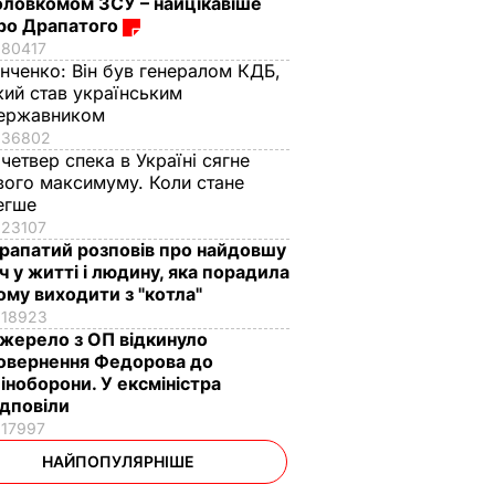
оловкомом ЗСУ – найцікавіше
ро Драпатого
80417
інченко:
Він був генералом КДБ,
кий став українським
ержавником
36802
 четвер спека в Україні сягне
вого максимуму. Коли стане
егше
23107
рапатий розповів про найдовшу
іч у житті і людину, яка порадила
ому виходити з "котла"
18923
жерело з ОП відкинуло
овернення Федорова до
іноборони. У ексміністра
ідповіли
17997
НАЙПОПУЛЯРНІШЕ