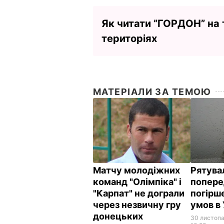
Як читати ”ГОРДОН” на
територіях
МАТЕРІАЛИ ЗА ТЕМОЮ
Матчу молодіжних
Рятува
команд "Олімпіка" і
попере
"Карпат" не дограли
погірш
через незвичну гру
умов в 
донецьких
30 листопа