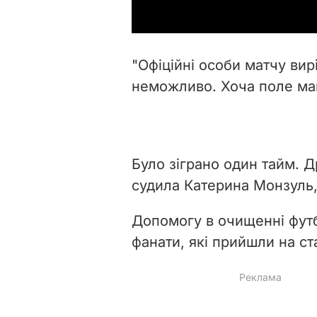
"Офіційні особи матчу ви
неможливо. Хоча поле майж
Було зіграно один тайм. Др
судила Катерина Монзуль, 
Допомогу в очищенні фут
фанати, які прийшли на ст