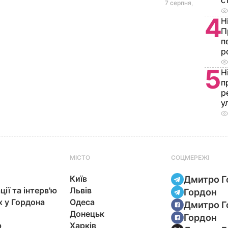
с
7 серпня, 20.39
БУЛЬ
4
Н
П
п
р
5
Н
п
р
у
МІСТО
СОЦМЕРЕЖІ
Київ
Дмитро Г
ції та інтерв'ю
Львів
Гордон
х у Гордона
Одеса
Дмитро Г
Донецьк
Гордон
р
Харків