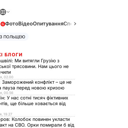
в
Фото
Відео
Опитування
Спецпроєкти
Війна в Укра
 З ПОЛЬЩЕЮ
І БЛОГИ
швілі:
Ми витягли Грузію з
ської трясовини. Нам цього не
ачили
я, 02.00
:
Заморожений конфлікт – це не
а пауза перед новою кризою
я, 00.56
ін:
У нас сотні тисяч фіктивних
нтів, ще більше ховається від
я, 19.27
оров:
Колобок повинен укласти
акт на СВО. Орки помирали б від