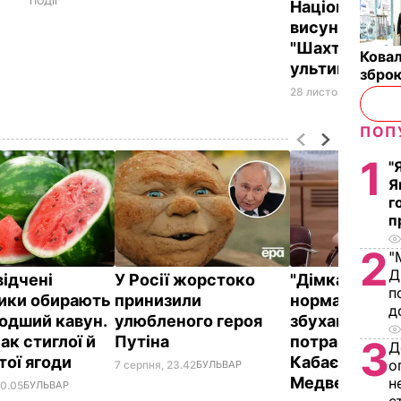
ПОДІЇ
Націоналісти
висунули гра
"Шахтаря"
Ковал
ультиматум
зброю
28 листопада, 22.07
ПОП
1
"
Я
г
п
2
"
Д
відчені
У Росії жорстоко
"Дімка був н
п
ики обирають
принизили
нормальний, 
д
одший кавун.
улюбленого героя
збухався". У
ак стиглої й
Путіна
потрапили зн
3
Д
тої ягоди
Кабаєвої з
о
7 серпня, 23.42
БУЛЬВАР
Медведєвим
н
00.05
БУЛЬВАР