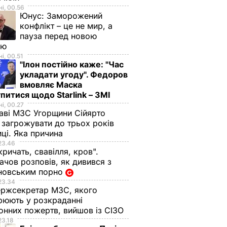
і, 00.56
Юнус:
Заморожений
конфлікт – це не мир, а
пауза перед новою
ою
і, 00.51
"Ілон постійно каже: "Час
укладати угоду". Федоров
вмовляє Маска
питися щодо Starlink – ЗМІ
і, 00.27
аві МЗС Угорщини Сійярто
загрожувати до трьох років
иці. Яка причина
23.46
кричать, свавілля, кров".
чов розповів, як дивився з
новським порно
маєте
Футболісти
23.34
свою
"Динамо" відвідали
ржсекретар МЗС, якого
ліку, то
поранених бійців
рюють у розкраданні
в
АТО
онних пожертв, вийшов із СІЗО
23.18
28 листопада,
ВІЙНА В