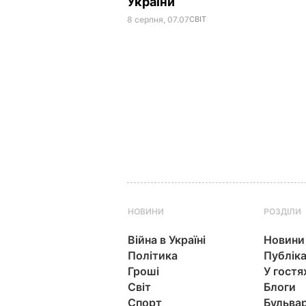
України
8 серпня, 07.07
СВІТ
НОВИНИ
РОЗДІЛИ
Війна в Україні
Новини
Політика
Публіка
Гроші
У гостя
Світ
Блоги
Спорт
Бульва