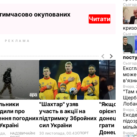
Сьогодн
 тимчасово окупованих
Читати
криз
Сьогодн
РЕКЛАМА
посту
Сьогодн
Ексгл
може 
в'язн
Вчора, 
"Там 
Щерба
Лоба
льники
"Шахтар" узяв
"Якщо ви три
Вчора, 
дили про
участь в акції на
орієнтир на 
Ексде
ення погодних
підтримку Збройних
донецьку пуб
підоз
Україні
сил України
грати будете 
мільй
Донецьку".
Вчора, 
да,
30 листопада, 00.43
СПОРТ
НАДЗВИЧАЙНІ