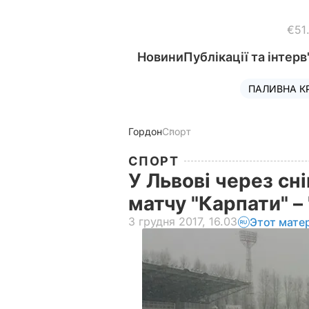
€51
Новини
Публікації та інтерв
ПАЛИВНА К
Гордон
Спорт
СПОРТ
У Львові через сн
матчу "Карпати" –
3 грудня 2017, 16.03
Этот мате