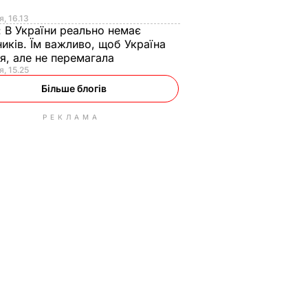
я
я, 16.13
:
В України реально немає
иків. Їм важливо, щоб Україна
я, але не перемагала
я, 15.25
Більше блогів
РЕКЛАМА