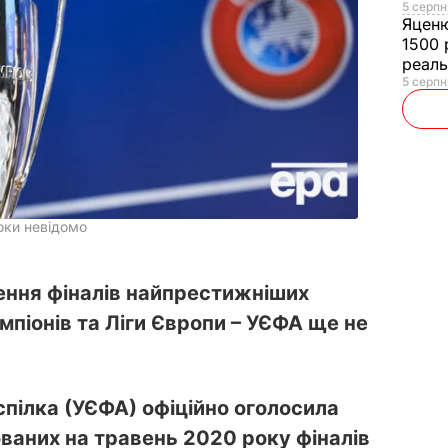
5 серпн
Яцен
1500 
реал
5 серпн
поки невідомо
ення фіналів найпрестижніших
емпіонів та Ліги Європи – УЄФА ще не
пілка (УЄФА) офіційно оголосила
ваних на травень 2020 року фіналів