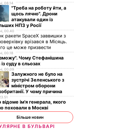
і, 08.14
"Треба на роботу йти, а
щось лячно". Дрони
атакували один із
льших НПЗ у Росії
і, 00.40
к ракети SpaceX заввишки з
поверхівку врізався в Місяць.
го це може призвести
і, 00.18
 зможу". Чому Стефанішина
 із суду в сльозах
і, 00.09
Залужного не було на
зустрічі Зеленського з
міністром оборони
обританії. У чому причина
23.51
 відоме ім'я генерала, якого
о поховали в Москві
Більше новин
УЛЯРНЕ В БУЛЬВАРІ