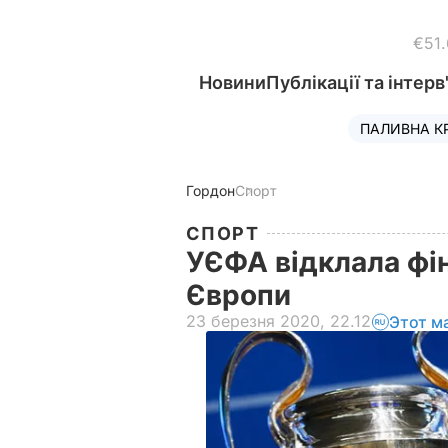
€51
Новини
Публікації та інтерв
ПАЛИВНА К
Гордон
Спорт
СПОРТ
УЄФА відклала фін
Європи
23 березня 2020, 22.12
Этот м