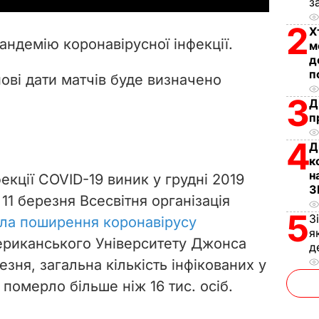
з
V
2
Х
андемію коронавірусної інфекції.
м
i
д
п
ові дати матчів буде визначено
d
3
Д
п
e
4
Д
o
к
н
екції COVID-19 виник у грудні 2019
З
 11 березня Всесвітня організація
5
З
ла поширення коронавірусу
я
риканського Університету Джонса
д
езня, загальна кількість інфікованих у
 померло більше ніж 16 тис. осіб.