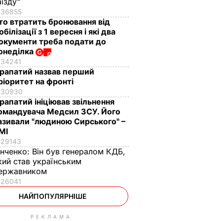
аїзду"
36855
то втратить бронювання від
обілізації з 1 вересня і які два
окументи треба подати до
онеділка
34241
рапатий назвав перший
ріоритет на фронті
30930
рапатий ініціював звільнення
омандувача Медсил ЗСУ. Його
азивали "людиною Сирського" –
МІ
29143
інченко:
Він був генералом КДБ,
кий став українським
ержавником
26041
НАЙПОПУЛЯРНІШЕ
РЕКЛАМА