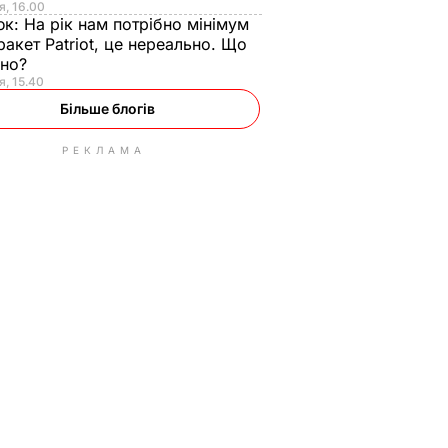
я, 16.00
юк:
На рік нам потрібно мінімум
ракет Patriot, це нереально. Що
ьно?
я, 15.40
Більше блогів
РЕКЛАМА