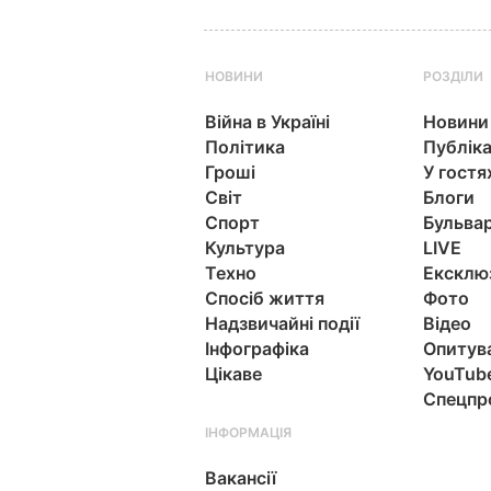
НОВИНИ
РОЗДІЛИ
Війна в Україні
Новини
Політика
Публіка
Гроші
У гостя
Світ
Блоги
Спорт
Бульва
Культура
LIVE
Техно
Ексклю
Спосіб життя
Фото
Надзвичайні події
Відео
Інфографіка
Опитув
Цікаве
YouTub
Спецпр
ІНФОРМАЦІЯ
Вакансії