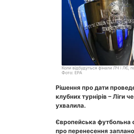
Коли відбудуться фінали ЛЧ і ЛЄ, 
Фото: EPA
Рішення про дати провед
клубних турнірів – Ліги ч
ухвалила.
Європейська футбольна с
про перенесення заплано