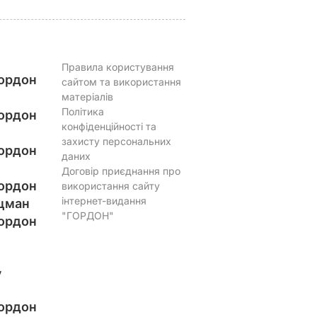
Правила користування
ордон
сайтом та використання
матеріалів
Політика
ордон
конфіденційності та
захисту персональних
ордон
даних
Договір приєднання про
ордон
використання сайту
інтернет-видання
цман
"ГОРДОН"
ордон
у
ордон