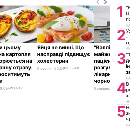
1
"
Ц
п
2
У
–
г
и цьому
Яйця не винні. Що
"Валлійський
3
на картопля
насправді підвищує
майже годину
"
д
орюється на
холестерин
пацієнтів,
і
анну страву.
розгулюючи н
6 серпня, 00.24
БУЛЬВАР
з
проситимуть
лікарні з косо
ки
чорному бал
4
В
08.09
БУЛЬВАР
5 серпня, 23.40
БУЛЬ
р
х
5
Н
з
ч