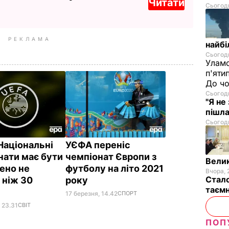
Читати
Сьогодн
РЕКЛАМА
найбі
Сьогодн
Уламо
п'яти
До чо
Сьогодн
"Я не
пішла
Сьогодн
Національні
УЄФА переніс
нати має бути
чемпіонат Європи з
Велик
ено не
футболу на літо 2021
Вчора, 
Стало
 ніж 30
року
таємн
я
17 березня, 14.42
СПОРТ
 23.31
СВІТ
ПОП