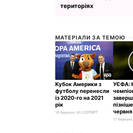
територіях
МАТЕРІАЛИ ЗА ТЕМОЮ
Кубок Америки з
УЄФА: 
футболу перенесли
чемпіо
із 2020-го на 2021
заверш
рік
пізніше
червн
18 березня, 00.32
СПОРТ
17 березня,