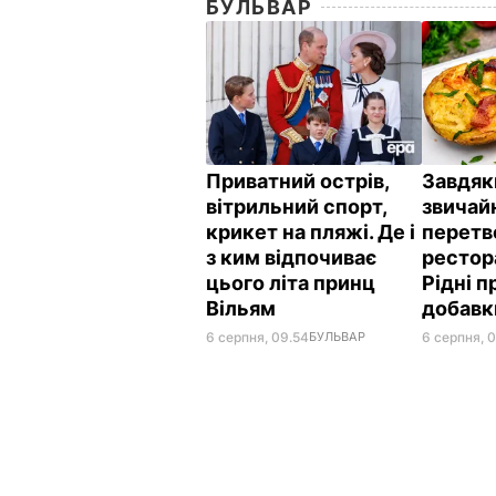
БУЛЬВАР
Приватний острів,
Завдяк
вітрильний спорт,
звичай
крикет на пляжі. Де і
перетв
з ким відпочиває
рестор
цього літа принц
Рідні 
Вільям
добав
6 серпня, 09.54
БУЛЬВАР
6 серпня, 