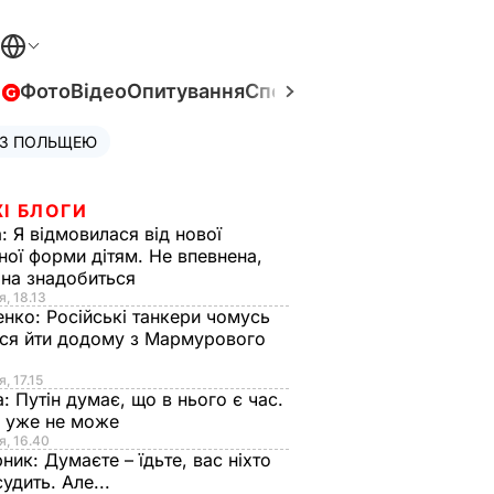
в
Фото
Відео
Опитування
Спецпроєкти
Війна в Укра
 З ПОЛЬЩЕЮ
І БЛОГИ
а:
Я відмовилася від нової
ної форми дітям. Не впевнена,
на знадобиться
я, 18.13
енко:
Російські танкери чомусь
ся йти додому з Мармурового
, 17.15
а:
Путін думає, що в нього є час.
Ф уже не може
я, 16.40
рник:
Думаєте – їдьте, вас ніхто
судить. Але...