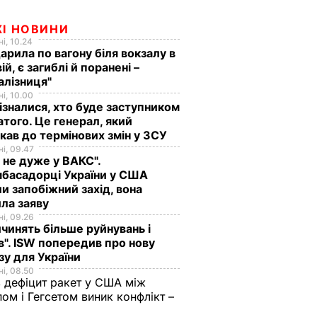
ЖІ НОВИНИ
і, 10.24
арила по вагону біля вокзалу в
ій, є загиблі й поранені –
алізниця"
і, 10.00
ізналися, хто буде заступником
того. Це генерал, який
кав до термінових змін у ЗСУ
і, 09.47
 не дуже у ВАКС".
басадорці України у США
и запобіжний захід, вона
ла заяву
і, 09.26
чинять більше руйнувань і
". ISW попередив про нову
зу для України
і, 08.50
 дефіцит ракет у США між
ом і Гегсетом виник конфлікт –