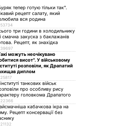
Буряк тепер готую тільки так".
ікавий рецепт салату, який
олюбила вся родина
53734
сього три години в холодильнику
 і смачна закуска з баклажанів
отова. Рецепт, як знахідка
 упир"
"Саме там його
Названа найкраща
39697
 лякав
відвідують члени
сіль для консерваці
Такі можуть неочікувано
обитися висот". У військовому
родини протягом
оберіть її – і кришки
нституті розповіли, як Драпатий
а даху
літа". Де
на банках не
ахищав диплом
ю і в
відпочивають
"позриває"
25817
ахоні
Чарльз III і його
5 серпня, 19.25
БУЛЬВАР
 інституті танкових військ
дружина Камілла
ВАР
озповіли про особливу рису
арактеру головкома Драпатого
5 серпня, 20.33
БУЛЬВАР
22366
айсмачніша кабачкова ікра на
иму. Рецепт консервації без
аснику
21132