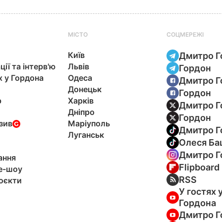
МІСТО
СОЦМЕРЕЖІ
Київ
Дмитро Г
ції та інтерв'ю
Львів
Гордон
х у Гордона
Одеса
Дмитро Г
Донецьк
Гордон
р
Харків
Дмитро Г
Дніпро
Гордон
зив
Маріуполь
Дмитро Г
Луганськ
Олеся Ба
Дмитро Г
ання
Flipboard
e-шоу
RSS
оєкти
У гостях 
Гордона
Дмитро Г