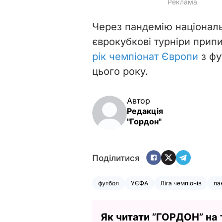
Через пандемію національ
єврокубкові турніри при
рік чемпіонат Європи
з фу
цього року.
Автор
Редакція
"Гордон"
Поділитися
футбол
УЄФА
Ліга чемпіонів
па
Як читати ”ГОРДОН” на