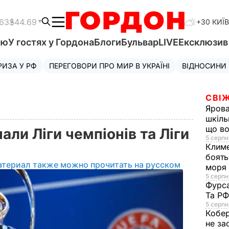
.63
$44.69
+30 КИЇВ
'ю
У гостях у Гордона
Блоги
Бульвар
LIVE
Ексклюзи
РИЗА У РФ
ПЕРЕГОВОРИ ПРО МИР В УКРАЇНІ
ВІДНОСИНИ
СВІЖ
Яров
шкіль
що во
али Ліги чемпіонів та Ліги
5 серпн
Клим
боять
атериал также можно прочитать на русском
моря
5 серпня
Фурс
Та Р
5 серпн
Кобе
не за