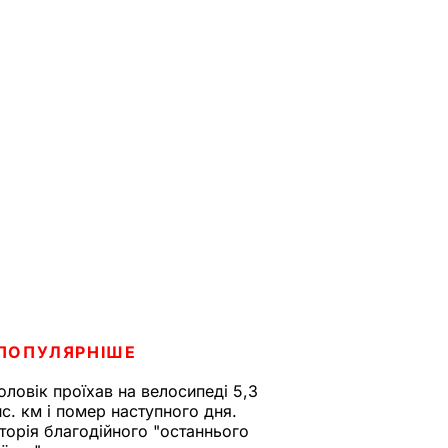
ПОПУЛЯРНІШЕ
оловік проїхав на велосипеді 5,3
ис. км і помер наступного дня.
сторія благодійного "останнього