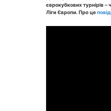
єврокубкових турнірів – чо
Ліги Європи. Про це
пові