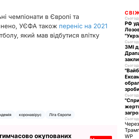
СВІ
ні чемпіонати в Європі та
Сьогодн
РФ уд
пинено, УЄФА також
переніс на 2021
Лозов
тболу, який мав відбутися влітку
"Укрз
Сьогодн
ЗМІ д
Драпа
закли
Сьогодн
"Вайб
Ексам
обрал
зроби
Сьогодн
"Спри
жертв
загро
ндемія
коронавірус
Ліга Європи
Сьогодн
Через
Трамп
 тимчасово окупованих
WP