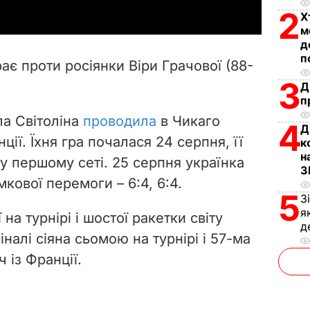
2
y
Х
м
д
V
п
рає проти росіянки Віри Грачової (88-
i
3
Д
п
d
ла Світоліна
проводила
в Чикаго
4
Д
e
ії. Їхня гра почалася 24 серпня, її
к
н
у першому сеті. 25 серпня українка
o
З
кової перемоги – 6:4, 6:4.
5
З
я
а турнірі і шостої ракетки світу
д
іналі сіяна сьомою на турнірі і 57-ма
ч із Франції.