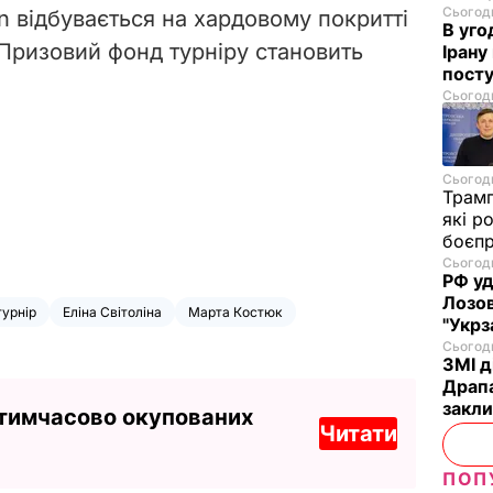
Сьогодн
 відбувається на хардовому покритті
В уго
 Призовий фонд турніру становить
Ірану
посту
Сьогодн
Сьогодн
Трам
які р
боєп
Сьогодн
РФ уд
Лозов
турнір
Еліна Світоліна
Марта Костюк
"Укрз
Сьогодн
ЗМІ д
Драпа
закли
 тимчасово окупованих
Читати
ПОП