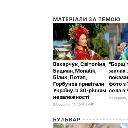
МАТЕРІАЛИ ЗА ТЕМОЮ
Вакарчук, Світоліна,
"Борщ 
Бацман, Monatik,
жилах".
Білик, Потап,
показа
Горбунов привітали
фото з
Україну із 30-річчям
села в
незалежності
23 серпня,
24 серпня, 11.40
НОВИНИ
БУЛЬВАР