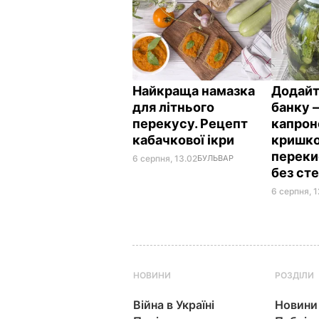
Найкраща намазка
Додайт
для літнього
банку –
перекусу. Рецепт
капро
кабачкової ікри
кришко
переки
6 серпня, 13.02
БУЛЬВАР
без сте
6 серпня, 1
НОВИНИ
РОЗДІЛИ
Війна в Україні
Новини