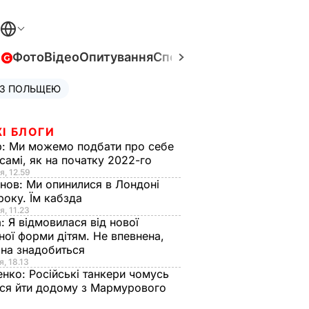
в
Фото
Відео
Опитування
Спецпроєкти
Війна в Укра
 З ПОЛЬЩЕЮ
І БЛОГИ
р:
Ми можемо подбати про себе
самі, як на початку 2022-го
я, 12.59
анов:
Ми опинилися в Лондоні
року. Їм кабзда
я, 11.23
а:
Я відмовилася від нової
ної форми дітям. Не впевнена,
на знадобиться
я, 18.13
енко:
Російські танкери чомусь
ся йти додому з Мармурового