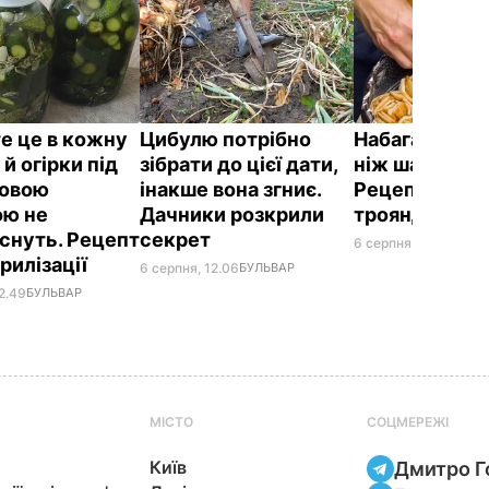
е це в кожну
Цибулю потрібно
Набагато ціка
 й огірки під
зібрати до цієї дати,
ніж шарлотка
новою
інакше вона згниє.
Рецепт яблу
ю не
Дачники розкрили
троянд
снуть. Рецепт
секрет
6 серпня, 11.36
БУЛЬ
рилізації
6 серпня, 12.06
БУЛЬВАР
2.49
БУЛЬВАР
МІСТО
СОЦМЕРЕЖІ
Київ
Дмитро Г