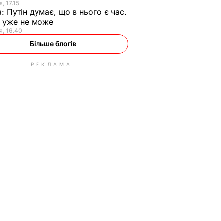
, 17.15
а:
Путін думає, що в нього є час.
Ф уже не може
я, 16.40
Більше блогів
РЕКЛАМА