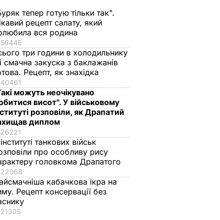
Буряк тепер готую тільки так".
ікавий рецепт салату, який
олюбила вся родина
56445
сього три години в холодильнику
 і смачна закуска з баклажанів
отова. Рецепт, як знахідка
40461
Такі можуть неочікувано
обитися висот". У військовому
A у
нституті розповіли, як Драпатий
ахищав диплом
ограла
26221
 інституті танкових військ
озповіли про особливу рису
арактеру головкома Драпатого
і
22968
РТ
айсмачніша кабачкова ікра на
иму. Рецепт консервації без
аснику
21305