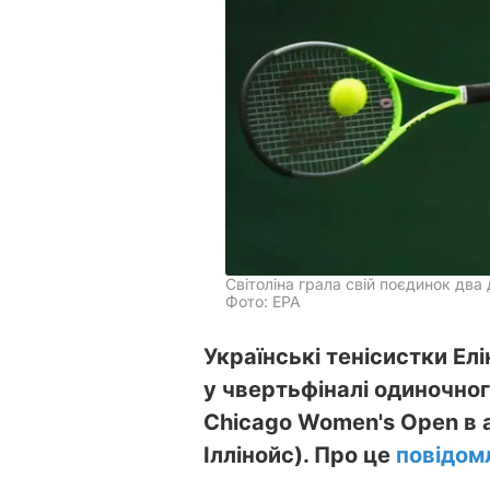
Світоліна грала свій поєдинок два 
Фото: ЕРА
Українські тенісистки Ел
у чвертьфіналі одиночног
Chicago Women's Open в 
Іллінойс). Про це
повідом