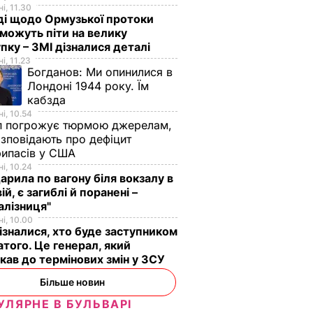
і, 11.30
ді щодо Ормузької протоки
 можуть піти на велику
пку – ЗМІ дізналися деталі
і, 11.23
Богданов:
Ми опинилися в
Лондоні 1944 року. Їм
кабзда
і, 10.54
п погрожує тюрмою джерелам,
озповідають про дефіцит
рипасів у США
і, 10.24
арила по вагону біля вокзалу в
ій, є загиблі й поранені –
алізниця"
і, 10.00
ізналися, хто буде заступником
того. Це генерал, який
кав до термінових змін у ЗСУ
Більше новин
УЛЯРНЕ В БУЛЬВАРІ