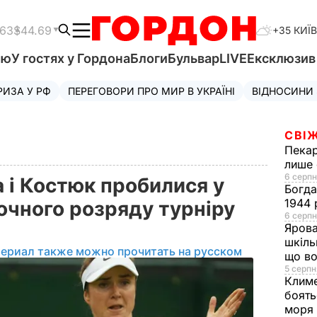
.63
$44.69
+35 КИЇВ
'ю
У гостях у Гордона
Блоги
Бульвар
LIVE
Ексклюзи
РИЗА У РФ
ПЕРЕГОВОРИ ПРО МИР В УКРАЇНІ
ВІДНОСИНИ
СВІЖ
Пека
лише 
6 серпн
а і Костюк пробилися у
Богд
1944 
очного розряду турніру
6 серпн
Яров
шкіль
териал также можно прочитать на русском
що во
5 серпн
Клим
боять
моря