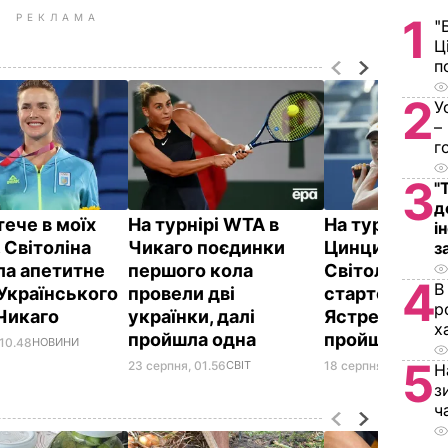
1
РЕКЛАМА
"
Ц
п
2
У
–
г
3
"
д
тече в моїх
На турнірі WTA в
На турнірі WT
і
 Світоліна
Чикаго поєдинки
Цинциннаті
з
ла апетитне
першого кола
Світоліна пр
4
В
 Українського
провели дві
стартову гру,
р
 Чикаго
українки, далі
Ястремська
х
пройшла одна
пройшла дал
 10.48
НОВИНИ
5
23 серпня, 01.56
СВІТ
18 серпня, 23.15
СПО
Н
з
ч