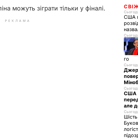
СВІ
на можуть зіграти тільки у фіналі.
Сьогодн
США п
РЕКЛАМА
розві
назв
Сьогодн
го
Сьогодн
Джере
пове
Міноб
Сьогодн
США з
перед
але д
Сьогодн
Шість
Буков
логіс
підо