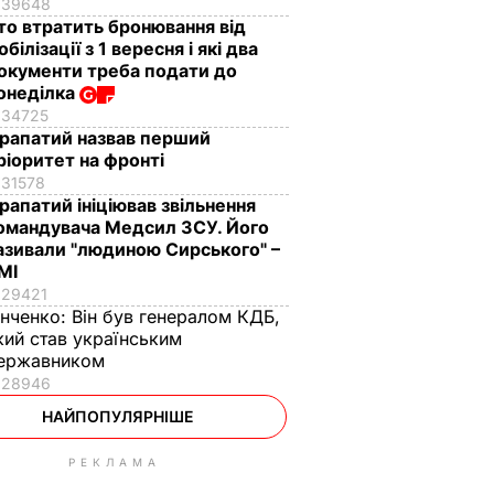
39648
то втратить бронювання від
обілізації з 1 вересня і які два
окументи треба подати до
онеділка
34725
рапатий назвав перший
ріоритет на фронті
31578
рапатий ініціював звільнення
омандувача Медсил ЗСУ. Його
азивали "людиною Сирського" –
МІ
29421
інченко:
Він був генералом КДБ,
кий став українським
ержавником
28946
НАЙПОПУЛЯРНІШЕ
РЕКЛАМА