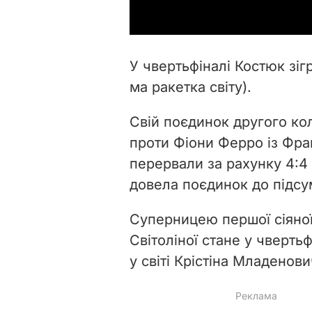
У чвертьфіналі Костюк зіг
ма ракетка світу).
Свій поєдинок другого ко
проти Фіони Ферро із Франц
перервали за рахунку 4:4 
довела поєдинок до підсум
Суперницею першої сіяної н
Світоліної стане у чвертьф
у світі Крістіна Младенови