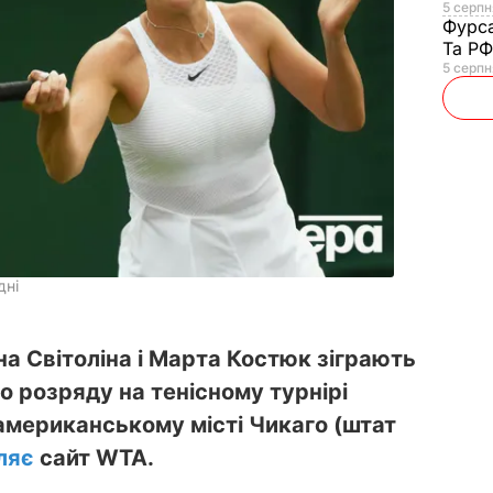
5 серпня
Фурс
Та Р
5 серпн
дні
іна Світоліна і Марта Костюк зіграють
о розряду на тенісному турнірі
американському місті Чикаго (штат
ляє
сайт WTA.