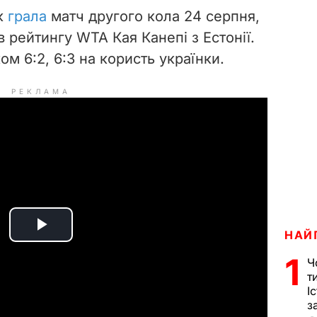
юк
грала
матч другого кола 24 серпня,
в рейтингу WTA Кая Канепі з Естонії.
м 6:2, 6:3 на користь українки.
РЕКЛАМА
НАЙ
P
1
Ч
l
т
І
a
з