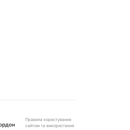
віше,
Який вигляд має 59-
Приватний острів,
.
річний "мільйонер-
вітрильний спорт,
невих
танцівник" Ваккі та
крикет на пляжі. Де 
що про нього
з ким відпочиває
говорить його 31-
цього літа принц
ВАР
річна дружина. Фото
Вільям
6 серпня, 10.58
БУЛЬВАР
6 серпня, 09.54
БУЛЬВАР
Правила користування
ордон
сайтом та використання