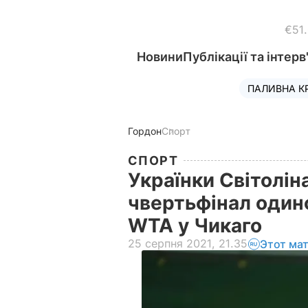
€51
Новини
Публікації та інтерв
ПАЛИВНА К
Гордон
Спорт
СПОРТ
Українки Світолін
чвертьфінал один
WTA у Чикаго
25 серпня 2021, 21.35
Этот ма