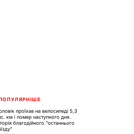
ПОПУЛЯРНІШЕ
оловік проїхав на велосипеді 5,3
ис. км і помер наступного дня.
сторія благодійного "останнього
аїзду"