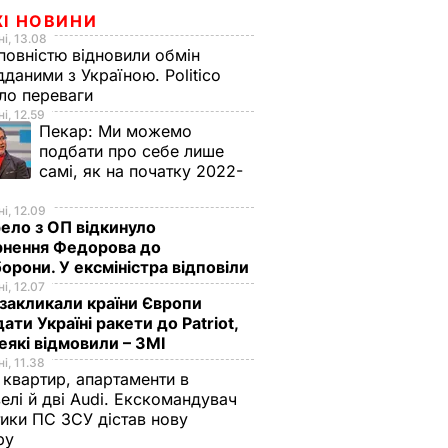
ЖІ НОВИНИ
і, 13.08
овністю відновили обмін
дданими з Україною. Politico
ало переваги
і, 12.59
Пекар:
Ми можемо
подбати про себе лише
самі, як на початку 2022-
і, 12.09
ло з ОП відкинуло
рнення Федорова до
орони. У ексміністра відповіли
і, 12.07
акликали країни Європи
ати Україні ракети до Patriot,
еякі відмовили – ЗМІ
і, 11.38
 квартир, апартаменти в
елі й дві Audi. Екскомандувач
тики ПС ЗСУ дістав нову
зру