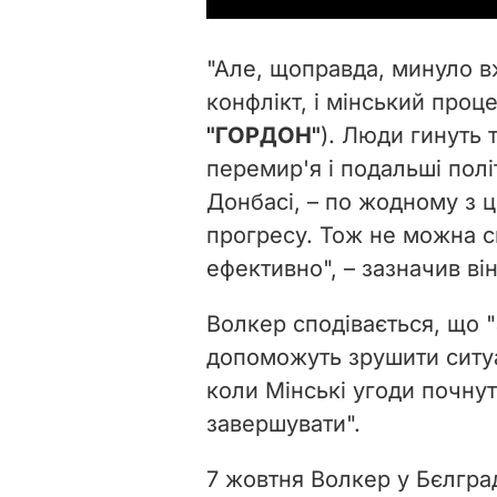
"Але, щоправда, минуло вж
конфлікт, і мінський проце
"ГОРДОН"
). Люди гинуть
перемир'я і подальші полі
Донбасі, – по жодному з ц
прогресу. Тож не можна с
ефективно", – зазначив він
Волкер сподівається, що 
допоможуть зрушити ситуац
коли Мінські угоди почнут
завершувати".
7 жовтня Волкер у Бєлгра