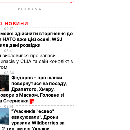
РЕКЛАМА
ЖІ НОВИНИ
і, 09.17
 може здійснити вторгнення до
и НАТО вже цієї осені. WSJ
ила дані розвідки
і, 08.41
 висловився про запаси
ипасів у США та свій конфлікт з
етом
і, 08.30
Федоров – про шанси
повернутися на посаду,
Драпатого, Хмару,
овори з Маском. Головне зі
ма Стерненка
і, 08.14
"Учасників "есвео"
евакуювали". Дрони
уразили Wildberries за
 2 тис. км від України