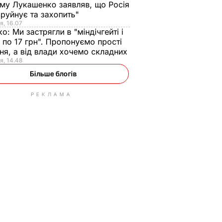
ому Лукашенко заявляв, що Росія
зруйнує та захопить"
я, 16.07
ко:
Ми застрягли в "міндічгейті і
 по 17 грн". Пропонуємо прості
ня, а від влади хочемо складних
я, 14.48
Більше блогів
РЕКЛАМА