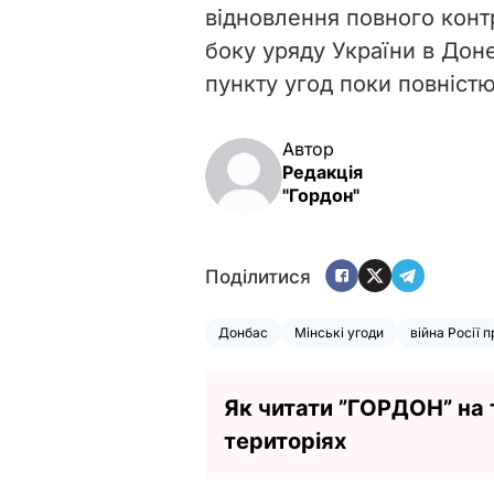
відновлення повного кон
боку уряду України в Доне
пункту угод поки повніст
Автор
Редакція
"Гордон"
Поділитися
Донбас
Мінські угоди
війна Росії 
Як читати ”ГОРДОН” на
територіях