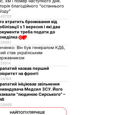
ис. км і помер наступного дня.
сторія благодійного "останнього
аїзду"
45703
то втратить бронювання від
обілізації з 1 вересня і які два
окументи треба подати до
онеділка
35697
інченко:
Він був генералом КДБ,
кий став українським
ержавником
35014
рапатий назвав перший
ріоритет на фронті
34184
рапатий ініціював звільнення
омандувача Медсил ЗСУ. Його
азивали "людиною Сирського" –
МІ
29966
НАЙПОПУЛЯРНІШЕ