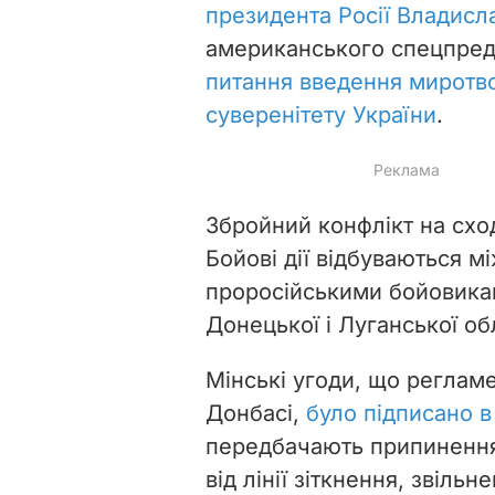
президента Росії Владис
американського спецпред
питання введення миротво
суверенітету України
.
Збройний конфлікт на схо
Бойові дії відбуваються 
проросійськими бойовика
Донецької і Луганської об
Мінські угоди, що реглам
Донбасі,
було підписано в
передбачають припинення 
від лінії зіткнення, звільн