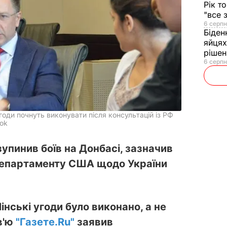
Рік т
"все 
6 серпн
Біден
яйцях
рішен
6 серпн
годи почнуть виконувати після консультацій із РФ
ook
зупинив боїв на Донбасі, зазначив
епартаменту США щодо України
нські угоди було виконано, а не
в'ю
"Газете.Ru"
заявив