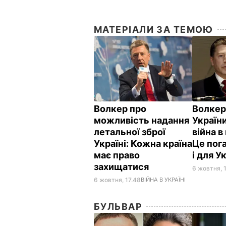
МАТЕРІАЛИ ЗА ТЕМОЮ
Волкер про
Волкер:
можливість надання
України
летальної зброї
війна в
Україні: Кожна країна
Це пога
має право
і для У
захищатися
6 жовтня, 
6 жовтня, 17.48
ВІЙНА В УКРАЇНІ
БУЛЬВАР