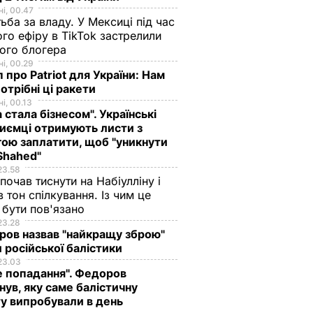
і, 00.47
ьба за владу. У Мексиці під час
го ефіру в TikTok застрелили
ого блогера
і, 00.29
 про Patriot для України: Нам
отрібні ці ракети
і, 00.13
а стала бізнесом". Українські
иємці отримують листи з
ою заплатити, щоб "уникнути
Shahed"
23.58
 почав тиснути на Набіулліну і
в тон спілкування. Із чим це
бути пов'язано
23.28
ов назвав "найкращу зброю"
 російської балістики
23.03
е попадання". Федоров
нув, яку саме балістичну
у випробували в день