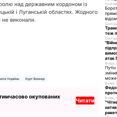
тролю над державним кордоном із
Сьогодн
Борот
цькій і Луганській областях. Жодного
прямо
відом
ю не виконали.
Сьогодн
Трамп
теж п
Сьогодн
"Війн
підпр
вимог
атак 
Вчора, 
Путін
зміни
може 
проти України
Курт Волкер
Вчора, 
Федор
проти
 тимчасово окупованих
Вчора, 
Читати
"Чітк
натяк
ракет