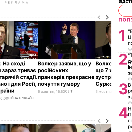
відст
РЕКЛАМА
ПОП
1
"
Ц
п
2
"
д
 На сході
Волкер заявив, що у
Волкер підтв
і
 зараз триває
російських
що 7 жовтня
з
 гарячій стадії.
пранкерів прекрасне
зустрінеться 
3
но і для Росії,
почуття гумору
Сурковим
В
країни
р
6 жовтня, 15.50
СВІТ
5 жовтня, 11.51
ВІЙНА
х
16.09
ВІЙНА В УКРАЇНІ
4
Н
П
п
р