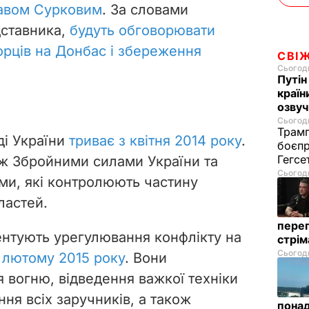
лавом Сурковим
. За словами
ставника,
будуть обговорювати
рців на Донбас і збереження
СВІ
Сьогодн
Путін
країн
озвуч
Сьогодн
Трамп
ді України
триває з квітня 2014 року
.
боєпр
Гегс
між Збройними силами України та
Сьогодн
ми, які контролюють частину
ластей.
перег
ентують урегулювання конфлікту на
стрі
Сьогодн
 лютому 2015 року
. Вони
вогню, відведення важкої техніки
ення всіх заручників, а також
понад