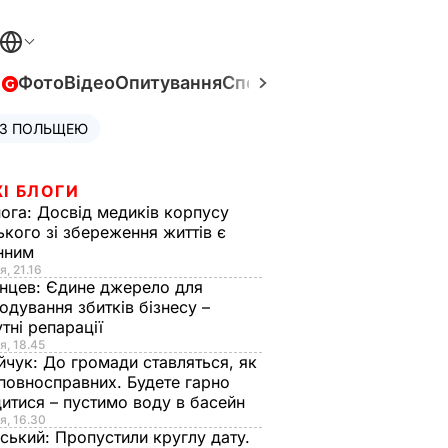
в
Фото
Відео
Опитування
Спецпроєкти
Війна в Укра
 З ПОЛЬЩЕЮ
І БЛОГИ
нога:
Досвід медиків корпусу
ького зі збереження життів є
інним
я, 21.16
нцев:
Єдине джерело для
одування збитків бізнесу –
тні репарації
я, 18.45
йчук:
До громади ставляться, як
повносправних. Будете гарно
итися – пустимо воду в басейн
я, 16.30
ський:
Пропустили круглу дату.