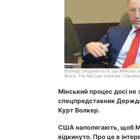
Волкер сподівається, що Мінські у
Фото: The McCain Institute / Faceb
Мінський процес досі не 
спецпредставник Держд
Курт Волкер.
США наполягають, щоб Мі
відкинуто. Про це в інтер