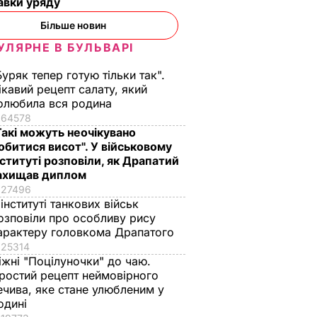
авки уряду
Більше новин
УЛЯРНЕ В БУЛЬВАРІ
Буряк тепер готую тільки так".
ікавий рецепт салату, який
олюбила вся родина
64578
Такі можуть неочікувано
обитися висот". У військовому
ердив,
нституті розповіли, як Драпатий
ахищав диплом
із
27496
 інституті танкових військ
озповіли про особливу рису
 В УКРАЇНІ
арактеру головкома Драпатого
25314
іжні "Поцілуночки" до чаю.
ростий рецепт неймовірного
ечива, яке стане улюбленим у
одині