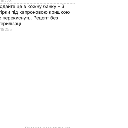
19773
одайте це в кожну банку – й
гірки під капроновою кришкою
е перекиснуть. Рецепт без
терилізації
19255
ності
"На це навіть ніяково
Це саме те, що
ідорів
дивитися". Шоу з
врятує у спеку.
ті.
русалками у
Рецепт смачнючої
ту, за
відомому ресторані
окрошки
и ще
обурило мережу.
6 серпня, 18.21
БУЛЬВАР
Відео
ВАР
6 серпня, 21.38
БУЛЬВАР