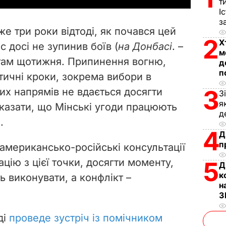
т
І
V
з
е три роки відтоді, як почався цей
i
2
Х
с досі не зупинив боїв (
на Донбасі
. –
м
 там щотижня. Припинення вогню,
d
д
п
тичні кроки, зокрема вибори в
e
3
их напрямів не вдається досягти
З
я
казати, що Мінські угоди працюють
o
д
.
4
Д
п
"американсько-російські консультації
ію з цієї точки, досягти моменту,
5
Д
к
ь виконувати, а конфлікт –
н
З
ді
проведе зустріч із помічником