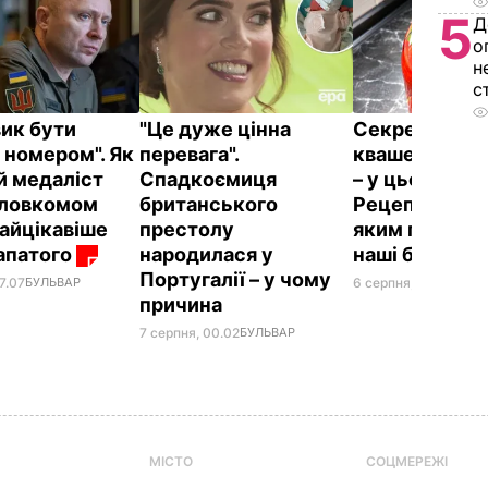
5
Д
о
н
с
вик бути
"Це дуже цінна
Секрет пруж
 номером". Як
перевага".
квашених пом
й медаліст
Спадкоємиця
– у цьому лис
оловкомом
британського
Рецепт без оц
найцікавіше
престолу
яким готувал
апатого
народилася у
наші бабусі
Португалії – у чому
6 серпня, 23.14
БУЛЬ
7.07
БУЛЬВАР
причина
7 серпня, 00.02
БУЛЬВАР
МІСТО
СОЦМЕРЕЖІ