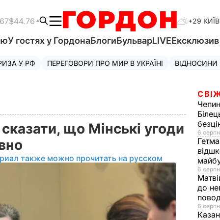
.67
$44.76
+29 КИЇВ
'ю
У гостях у Гордона
Блоги
Бульвар
LIVE
Ексклюзи
РИЗА У РФ
ПЕРЕГОВОРИ ПРО МИР В УКРАЇНІ
ВІДНОСИНИ
СВІЖ
Чепи
Білец
безц
сказати, що Мінські угоди
6 серпн
Гетма
ивно
відшк
риал также можно прочитать на русском
майбу
6 серпн
Матві
до не
повод
6 серпн
Казан