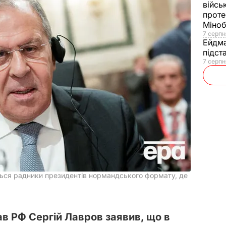
війсь
проте
Міно
7 серпн
Ейдм
підст
7 серпн
ться радники президентів нормандського формату, де
в РФ Сергій Лавров заявив, що в