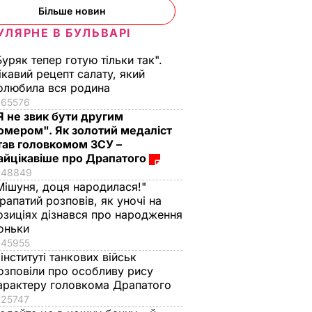
Більше новин
УЛЯРНЕ В БУЛЬВАРІ
Буряк тепер готую тільки так".
ікавий рецепт салату, який
олюбила вся родина
65576
Я не звик бути другим
омером". Як золотий медаліст
тав головкомом ЗСУ –
айцікавіше про Драпатого
48849
Мішуня, доця народилася!"
рапатий розповів, як уночі на
озиціях дізнався про народження
оньки
45955
 інституті танкових військ
озповіли про особливу рису
арактеру головкома Драпатого
25747