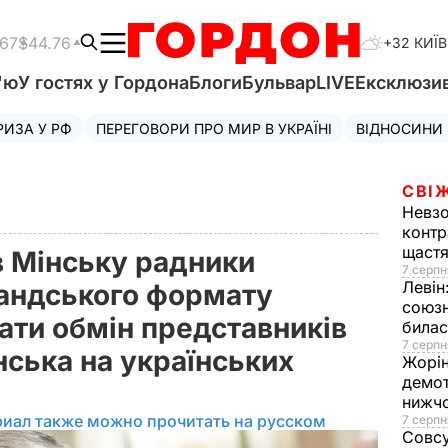
.67
$44.76
+32 КИЇВ
'ю
У гостях у Гордона
Блоги
Бульвар
LIVE
Ексклюзи
РИЗА У РФ
ПЕРЕГОВОРИ ПРО МИР В УКРАЇНІ
ВІДНОСИНИ
СВІ
Невз
контр
щаст
в Мінську радники
7 серпн
Левін
андського формату
союзн
ати обмін представників
билас
7 серпн
нська на українських
Жорі
демот
нижч
риал также можно прочитать на русском
7 серпн
Совс