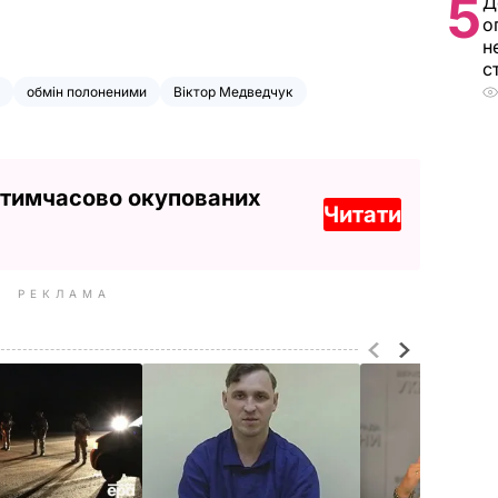
5
Д
о
н
с
обмін полоненими
Віктор Медведчук
 тимчасово окупованих
Читати
РЕКЛАМА