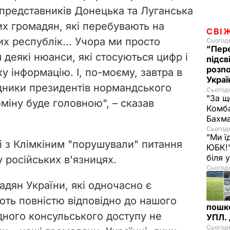
представників Донецька та Луганська
их громадян, які перебувають на
СВІ
х республік... Учора ми просто
Сьогодн
"Пере
деякі нюанси, які стосуються цифр і
підсв
розпо
ку інформацію. І, по-моєму, завтра в
Украї
дники президентів нормандського
Сьогодн
"За щ
міну буде головною", – сказав
Комба
Бахма
Сьогодн
"Ми ї
і з Клімкіним "порушували" питання
ЮБК!"
біля
у російських в'язницях.
Сьогодн
дян України, які одночасно є
ють повністю відповідно до нашого
пошк
дного консульського доступу не
УПЛ.
Сьогодн