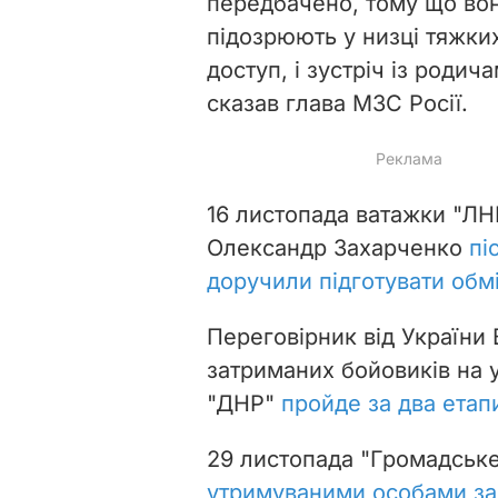
передбачено, тому що вони
підозрюють у низці тяжки
доступ, і зустріч із родич
сказав глава МЗС Росії.
16 листопада ватажки "ЛНР
Олександр Захарченко
пі
доручили підготувати обм
Переговірник від України
затриманих бойовиків на у
"ДНР"
пройде за два етап
29 листопада "Громадськ
утримуваними особами за