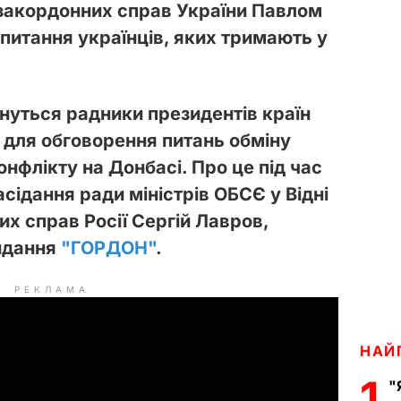
 закордонних справ України Павлом
питання українців, яких тримають у
інуться радники президентів країн
 для обговорення питань обміну
флікту на Донбасі. Про це під час
асідання ради міністрів ОБСЄ у Відні
их справ Росії Сергій Лавров,
идання
"ГОРДОН"
.
РЕКЛАМА
НАЙ
1
"