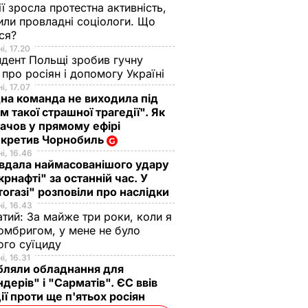
ії зросла протестна активність,
или провладні соціологи. Що
ося?
і, 17.20
дент Польщі зробив гучну
 про росіян і допомогу Україні
і, 17.07
а команда не виходила під
м такої страшної трагедії". Як
ачов у прямому ефірі
екретив Чорнобиль
і, 16.46
вдала наймасованішого удару
крнафті" за останній час. У
огазі" розповіли про наслідки
і, 16.43
тий: За майже три роки, коли я
омбригом, у мене не було
ого суїциду
і, 16.31
бляли обладнання для
ндерів" і "Сарматів". ЄС ввів
ії проти ще п'ятьох росіян