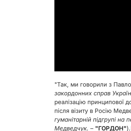
"Так, ми говорили з Павл
закордонних справ Україн
реалізацію принципової до
після візиту в Росію Медв
гуманітарній підгрупі на 
Медведчук.
–
"ГОРДОН"
).