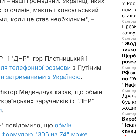
 – наші громадяни. Українці, яких
У Рос
х злочинів, мають і консульський
поміт
стал
ами, коли це стає необхідним", –
Сьогодн
Прези
заяву
Сьогодн
"Жодн
тиско
Щерб
" і "ДНР" Ігор Плотницький і
розс
сля телефонної розмови
з Путіним
Сьогодн
РФ за
ін затриманими з Україною
.
по "У
"Нафт
 Віктор Медведчук казав, що обмін
Сьогодн
Драпа
країнських заручників із "ЛНР" і
був к
жодн
и
.
Сьогодн
Виро
е" повідомило, що
обмін
"Іска
санкц
 формулою "306 на 74" може