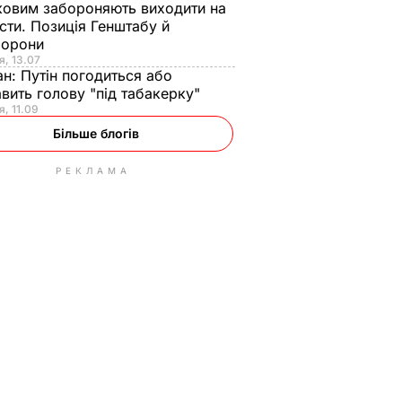
ковим забороняють виходити на
сти. Позиція Генштабу й
борони
я, 13.07
ан:
Путін погодиться або
авить голову "під табакерку"
я, 11.09
Більше блогів
РЕКЛАМА