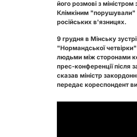
його розмові з міністром
Клімкіним "порушували" 
російських в'язницях.
9 грудня в Мінську зустр
"Нормандської четвірки"
людьми між сторонами кон
прес-конференції після з
сказав міністр закордонн
передає кореспондент в