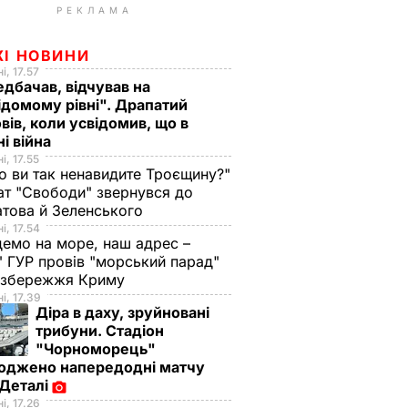
РЕКЛАМА
ЖІ НОВИНИ
і, 17.57
дбачав, відчував на
ідомому рівні". Драпатий
вів, коли усвідомив, що в
ні війна
і, 17.55
о ви так ненавидите Троєщину?"
т "Свободи" звернувся до
това й Зеленського
і, 17.54
демо на море, наш адрес –
 ГУР провів "морський парад"
 узбережжя Криму
і, 17.39
Діра в даху, зруйновані
трибуни. Стадіон
"Чорноморець"
оджено напередодні матчу
 Деталі
і, 17.26