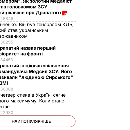
омером". Як золотий медаліст
тав головкомом ЗСУ –
айцікавіше про Драпатого
48849
інченко:
Він був генералом КДБ,
кий став українським
ержавником
36295
рапатий назвав перший
ріоритет на фронті
34453
рапатий ініціював звільнення
омандувача Медсил ЗСУ. Його
азивали "людиною Сирського"
 ЗМІ
30088
 четвер спека в Україні сягне
вого максимуму. Коли стане
егше
22930
НАЙПОПУЛЯРНІШЕ