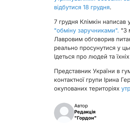
відбутися 18 грудня
.
7 грудня Клімкін написав 
"обміну заручниками".
"З 
Лавровим обговорив пита
реально просунутися у ц
Ідеться про людей та їхніх
Представник України в гум
контактної групи Ірина Ге
окупованих територіях
ут
Автор
Редакція
"Гордон"