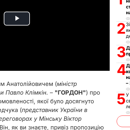
н
с
н
2
P
З
я
д
l
3
Д
a
п
y
4
Д
к
V
н
–
ом Анатолійовичем (
міністр
i
и Павло Клімкін.
–
"ГОРДОН"
) про
5
У
мовленості, якої було досягнуто
с
d
л
едчука (
представник України в
e
переговорах у Мінську Віктор
Він, як ви знаєте, привіз пропозицію
o