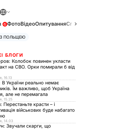
в
Фото
Відео
Опитування
Спецпроєкти
Війна в Укр
 З ПОЛЬЩЕЮ
ЖІ БЛОГИ
оров:
Колобок повинен укласти
акт на СВО. Орки помирали б від
я
я, 16.13
:
В України реально немає
иків. Їм важливо, щоб Україна
я, але не перемагала
я, 15.25
н:
Перестаньте красти – і
ивація військових буде набагато
ою
я, 14.03
ун:
Звучали скарги, що