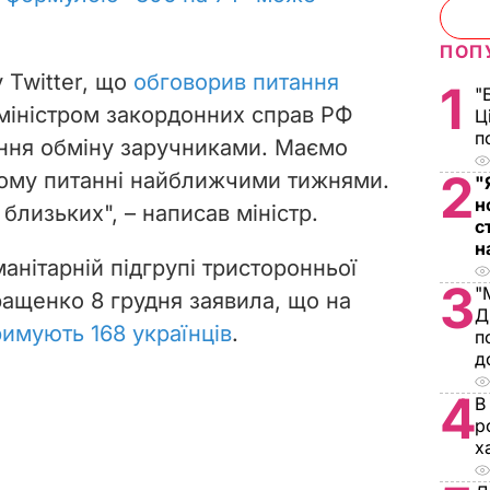
ПОП
у Twitter, що
обговорив питання
1
"
міністром закордонних справ РФ
Ц
п
ння обміну заручниками. Маємо
2
ьому питанні найближчими тижнями.
"
н
 близьких", – написав міністр.
с
н
анітарній підгрупі тристоронньої
3
"
ращенко 8 грудня заявила, що на
Д
римують 168 українців
.
п
д
4
В
р
х