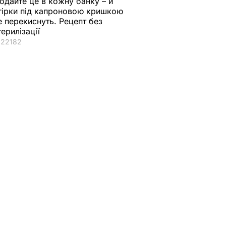
одайте це в кожну банку – й
гірки під капроновою кришкою
е перекиснуть. Рецепт без
терилізації
22182