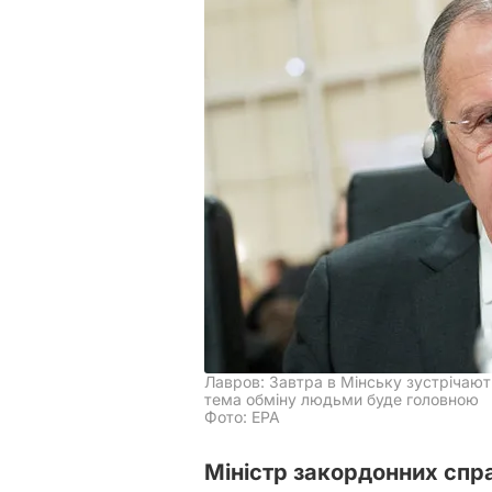
Лавров: Завтра в Мінську зустрічаю
тема обміну людьми буде головною
Фото: EPA
Міністр закордонних спра