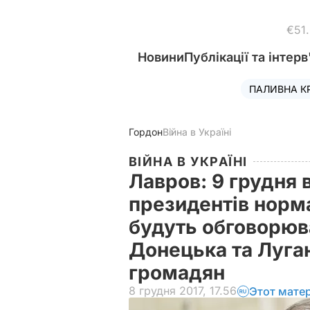
€51
Новини
Публікації та інтерв
ПАЛИВНА К
Гордон
Війна в Україні
ВІЙНА В УКРАЇНІ
Лавров: 9 грудня 
президентів норм
будуть обговорюв
Донецька та Луга
громадян
8 грудня 2017, 17.56
Этот мате