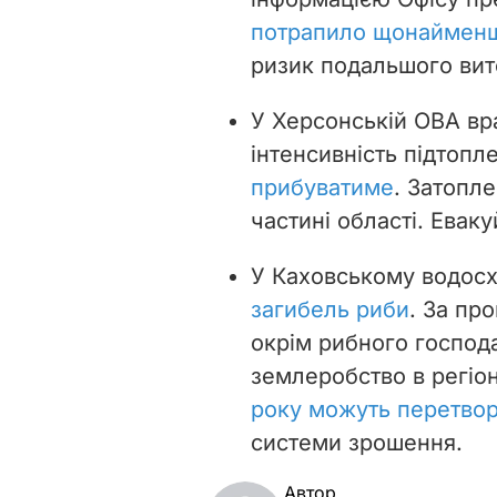
потрапило щонайменш
ризик подальшого вит
У Херсонській ОВА вр
інтенсивність підтопл
прибуватиме
. Затопл
частині області. Евак
У Каховському водос
загибель риби
. За пр
окрім рибного господ
землеробство в регіон
року можуть перетвор
системи зрошення.
Автор