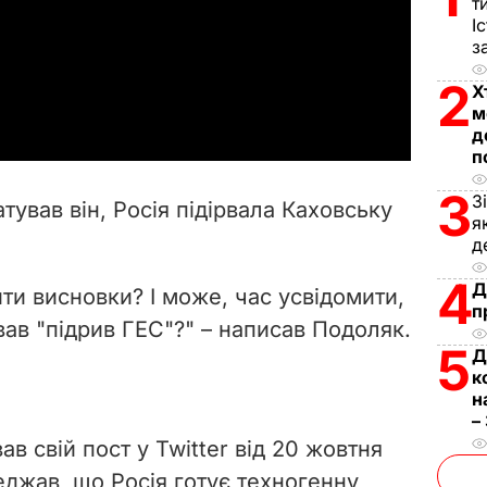
т
І
l
з
a
2
Х
м
y
д
п
V
3
З
тував він, Росія підірвала Каховську
я
i
д
d
4
Д
ти висновки? І може, час усвідомити,
п
e
ував "підрив ГЕС"?" – написав Подоляк.
5
Д
o
к
н
–
в свій пост у Twitter від 20 жовтня
еджав, що Росія готує техногенну