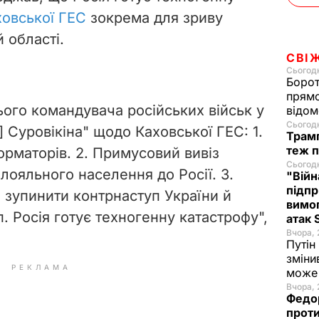
ховської ГЕС
зокрема для зриву
 області.
СВІ
Сьогодн
Борот
прямо
ього командувача російських військ у
відом
Сьогодн
] Суровікіна" щодо Каховської ГЕС: 1.
Трамп
теж п
орматорів. 2. Примусовий вивіз
Сьогодн
лояльного населення до Росії. 3.
"Війн
підпр
б зупинити контрнаступ України й
вимог
. Росія готує техногенну катастрофу",
атак
Вчора, 
Путін
зміни
РЕКЛАМА
може 
Вчора, 
Федо
проти