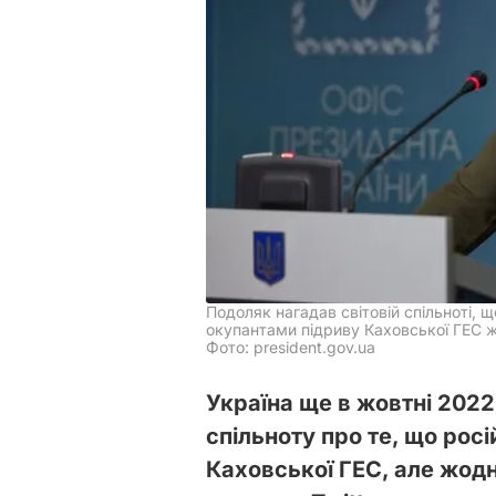
Подоляк нагадав світовій спільноті, 
окупантами підриву Каховської ГЕС жо
Фото: president.gov.ua
Україна ще в жовтні 202
спільноту про те, що рос
Каховської ГЕС, але жодн