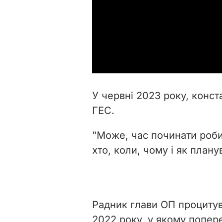
У червні 2023 року, конста
ГЕС.
"Може, час починати роби
хто, коли, чому і як план
Радник глави ОП процитува
2022 року, у якому попер