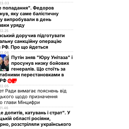
23.03
е попадання". Федоров
нув, яку саме балістичну
у випробували в день
авки уряду
22.25
ський доручив підготувати
альну санкційну операцію
 РФ. Про що йдеться
22.06
Путін зняв "Юру Унітаза" і
просунув низку бойових
генералів. Що стоїть за
табними перестановками в
 РФ
22.05
ет Ради вимагає пояснень від
ького щодо призначення
о глави Мінцифри
21.46
е допитів, катувань і страт". У
ькій області росіяни,
рно, розстріляли українського