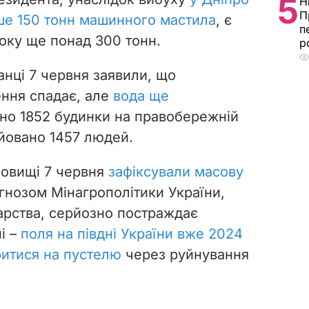
5
Н
П
е 150 тонн машинного мастила
, є
п
оку ще понад 300 тонн.
р
анці 7 червня заявили, що
ення спадає, але
вода ще
ено 1852 будинки на правобережній
уйовано 1457 людей.
ховищі 7 червня
зафіксували масову
огнозом Мінагрополітики України,
арства, серйозно постраждає
і –
поля на півдні України вже 2024
итися на пустелю
через руйнування