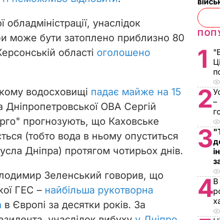
війс
 обладміністрації, унаслідок
ПОП
фи може бути затоплено приблизно 80
1
Херсонській області
оголошено
"
Ц
п
2
ькому водосховищі
падає майже на 15
У
–
ва Дніпропетровської ОВА Сергій
г
ерго" прогнозують, що Каховське
3
"
ься (тобто вода в ньому опуститься
д
усла Дніпра) протягом чотирьох днів.
і
з
лодимир Зеленський говорив, що
4
В
кої ГЕС –
найбільша рукотворна
р
х
а
в Європі за десятки років. За
езидента, унаслідок вибуху
у Дніпро