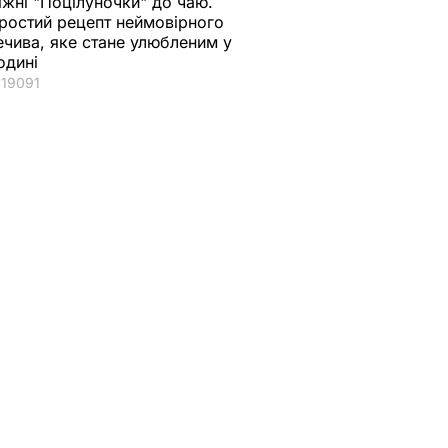
іжні "Поцілуночки" до чаю.
ростий рецепт неймовірного
ечива, яке стане улюбленим у
одині
19091