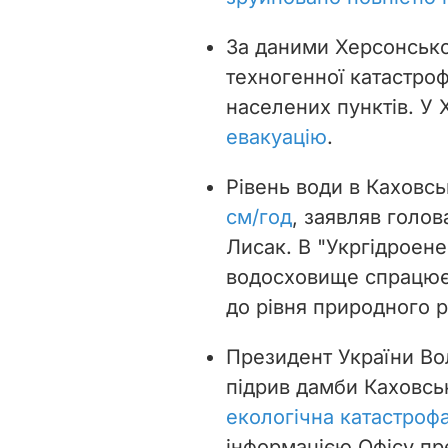
За даними Херсонської
техногенної катастро
населених пунктів. У 
евакуацію
.
Рівень води в Каховс
см/год
, заявляв голо
Лисак. В "Укргідроен
водосховище спрацюєт
до рівня природного р
Президент України Во
підрив дамби Каховсь
екологічна катастроф
інформацією Офісу пр