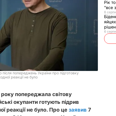
Рік т
"все 
6 серпн
Біден
яйцях
рішен
6 серпн
що після попереджень України про підготовку
дної реакції не було
2 року попереджала світову
ійські окупанти готують підрив
ої реакції не було. Про це
заявив
7