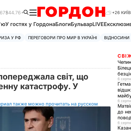
.67
$44.76
+26 КИЇВ
'ю
У гостях у Гордона
Блоги
Бульвар
LIVE
Ексклюзи
РИЗА У РФ
ПЕРЕГОВОРИ ПРО МИР В УКРАЇНІ
ВІДНОСИНИ
СВІ
Чепи
Білец
безц
попереджала світ, що
6 серпн
Гетма
генну катастрофу. У
відшк
майбу
6 серпн
ериал также можно прочитать на русском
Матві
до не
повод
6 серпн
Казан