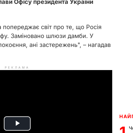
глави Офісу президента України
 попереджає світ про те, що Росія
офу. Заміновано шлюзи дамби. У
покоєння, ані застережень", – нагадав
РЕКЛАМА
НАЙ
1
Ч
P