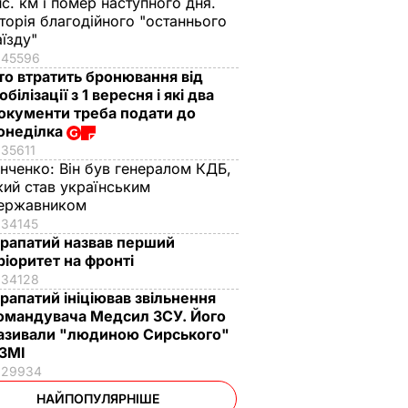
ис. км і помер наступного дня.
сторія благодійного "останнього
аїзду"
45596
то втратить бронювання від
обілізації з 1 вересня і які два
окументи треба подати до
онеділка
35611
інченко:
Він був генералом КДБ,
кий став українським
ержавником
34145
рапатий назвав перший
ріоритет на фронті
34128
рапатий ініціював звільнення
омандувача Медсил ЗСУ. Його
азивали "людиною Сирського"
 ЗМІ
29934
НАЙПОПУЛЯРНІШЕ