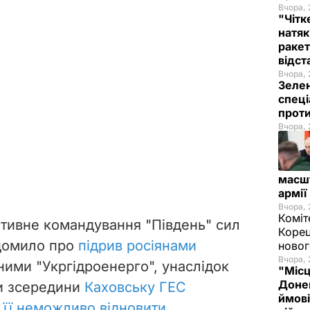
Вчора, 
"Чітк
натяк
ракет
відст
Вчора, 
Зелен
спеці
проти
Вчора, 
масш
армії
Вчора, 
Коміт
ативне командування "Південь" сил
Корец
ідомило про
підрив росіянами
новог
Вчора, 
аними "Укргідроенерго", унаслідок
"Місц
Донец
и зсередини
Каховську ГЕС
ймові
 її неможливо відновити
.