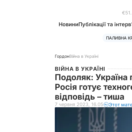
€51
Новини
Публікації та інтерв
ПАЛИВНА К
Гордон
Війна в Україні
ВІЙНА В УКРАЇНІ
Подоляк: Україна 
Росія готує техно
відповідь – тиша
7 червня 2023, 16.05
Этот мат