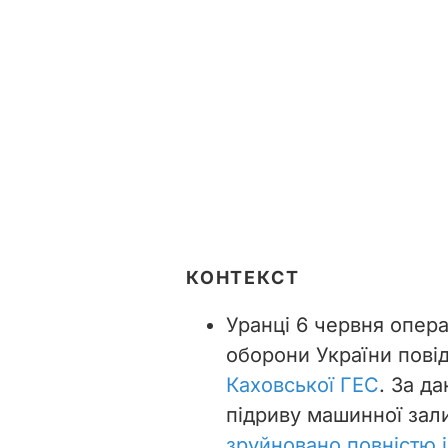
КОНТЕКСТ
Уранці 6 червня опер
оборони України пов
Каховської ГЕС
. За д
підриву машинної зал
зруйновано повністю і