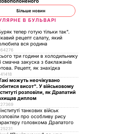
ьковополоненого
Більше новин
УЛЯРНЕ В БУЛЬВАРІ
Буряк тепер готую тільки так".
ікавий рецепт салату, який
олюбила вся родина
64276
сього три години в холодильнику
 і смачна закуска з баклажанів
отова. Рецепт, як знахідка
41418
Такі можуть неочікувано
обитися висот". У військовому
нституті розповіли, як Драпатий
ахищав диплом
27369
 інституті танкових військ
озповіли про особливу рису
арактеру головкома Драпатого
25231