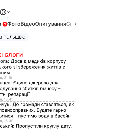
в
Фото
Відео
Опитування
Спецпроєкти
Війна в Укр
 З ПОЛЬЩЕЮ
ЖІ БЛОГИ
нога:
Досвід медиків корпусу
ького зі збереження життів є
інним
я, 21.16
нцев:
Єдине джерело для
одування збитків бізнесу –
тні репарації
я, 18.45
йчук:
До громади ставляться, як
повносправних. Будете гарно
итися – пустимо воду в басейн
я, 16.30
ський:
Пропустили круглу дату.