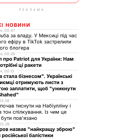
РЕКЛАМА
ЖІ НОВИНИ
і, 00.47
ьба за владу. У Мексиці під час
го ефіру в TikTok застрелили
ого блогера
і, 00.29
 про Patriot для України: Нам
отрібні ці ракети
і, 00.13
а стала бізнесом". Українські
иємці отримують листи з
ою заплатити, щоб "уникнути
 Shahed"
23.58
 почав тиснути на Набіулліну і
в тон спілкування. Із чим це
бути пов'язано
23.28
ров назвав "найкращу зброю"
 російської балістики