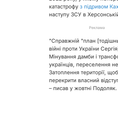
катастрофу
з підривом Ка
наступу ЗСУ в Херсонській
"Справжній "план [тодішн
війні проти України Сергія
Мінування дамби і трансф
українців, переселення не
Затоплення території, що
перекрити власний відступ
–
писав у жовтні Подоляк.