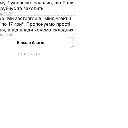
ому Лукашенко заявляв, що Росія
зруйнує та захопить"
я, 16.07
ко:
Ми застрягли в "міндічгейті і
 по 17 грн". Пропонуємо прості
ня, а від влади хочемо складних
я, 14.48
Більше блогів
РЕКЛАМА