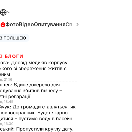
в
Фото
Відео
Опитування
Спецпроєкти
Війна в Укра
 З ПОЛЬЩЕЮ
І БЛОГИ
нога:
Досвід медиків корпусу
ького зі збереження життів є
інним
я, 21.16
нцев:
Єдине джерело для
одування збитків бізнесу –
тні репарації
я, 18.45
йчук:
До громади ставляться, як
повносправних. Будете гарно
итися – пустимо воду в басейн
я, 16.30
ський:
Пропустили круглу дату.