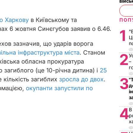
війс
по Харкову
в Київському та
ПОП
ах 6 жовтня Синєгубов заявив о 6.46.
1
"
Ц
хов зазначив, що ударів ворога
п
ільна інфраструктура міста
. Станом
2
У
ківська обласна прокуратура
–
г
 загиблого (це 10-річна дитина) і
25
3
е кількість загиблих
зросла до двох
.
"
д
рмацією,
окупанти запустили по
і
з
4
В
р
х