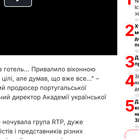
т
P
І
з
l
2
Х
a
м
д
п
y
3
Д
V
п
в готель... Привалило віконною
i
4
З
 цілі, але думав, що вже все…" –
я
ий продюсер португальської
d
д
чий директор Академії української
5
Д
e
к
н
o
З
е ночувала група RTP, дуже
тів і представників різних