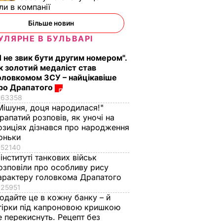
ли в компанії
Більше новин
УЛЯРНЕ В БУЛЬВАРІ
Я не звик бути другим номером".
к золотий медаліст став
оловкомом ЗСУ – найцікавіше
ро Драпатого
63358
Мішуня, доця народилася!"
рапатий розповів, як уночі на
озиціях дізнався про народження
оньки
52140
 інституті танкових військ
озповіли про особливу рису
арактеру головкома Драпатого
25951
одайте це в кожну банку – й
гірки під капроновою кришкою
е перекиснуть. Рецепт без