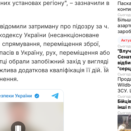
ьних установах регіону", – зазначили в
Паска
конти
Сьогодн
Більш
азарт
відомили затриману про підозру за ч.
зароб
 кодексу України (несанкціоноване
Акту
 спрямування, переміщення зброї,
Сьогодн
"Влуч
асів в Україну, рух, переміщення або
Сенат
ці обрали запобіжний захід у вигляді
відби
"серц
лива додаткова кваліфікація її дій. Їй
Сьогодн
знення.
Прода
Wildb
ЗСУ. 
Сьогодн
Бійці
інші 
Сьогодн