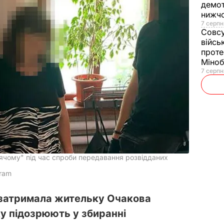
демот
нижч
7 серпн
Совс
війсь
проте
Міно
7 серпн
ячому" під час спроби передавання розвідданих
gram
 затримала жительку Очакова
ку підозрюють у збиранні