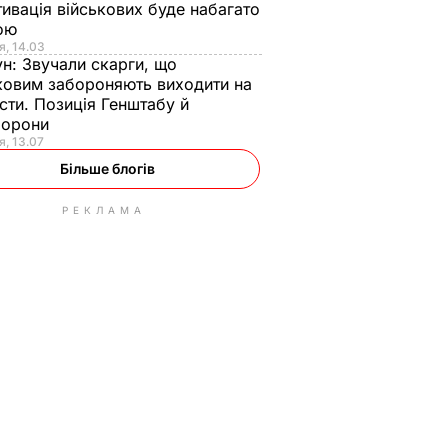
ивація військових буде набагато
ою
я, 14.03
ун:
Звучали скарги, що
ковим забороняють виходити на
сти. Позиція Генштабу й
борони
я, 13.07
Більше блогів
РЕКЛАМА