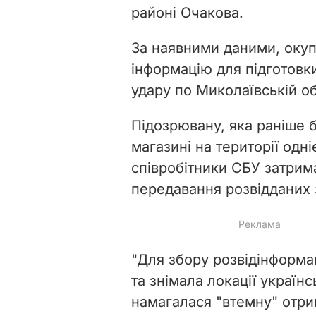
районі Очакова.
За наявними даними, оку
інформацію для підготовк
удару по Миколаївській об
Підозрювану, яка раніше 
магазині на території одні
співробітники СБУ затрим
передавання розвідданих 
"Для збору розвідінформа
та знімала локації українс
намагалася "втемну" отрим