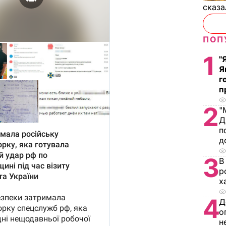
сказа
ПОП
1
"
Я
г
п
2
"
Д
п
д
3
В
р
х
4
Д
о
н