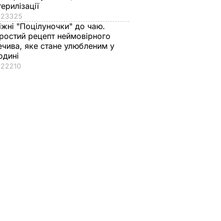
терилізації
23325
іжні "Поцілуночки" до чаю.
ростий рецепт неймовірного
ечива, яке стане улюбленим у
одині
22210