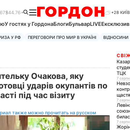
.67
$44.76
+28 КИЇВ
'ю
У гостях у Гордона
Блоги
Бульвар
LIVE
Ексклюзи
РИЗА У РФ
ПЕРЕГОВОРИ ПРО МИР В УКРАЇНІ
ВІДНОСИНИ
СВІЖ
Казар
студе
ТЦК
тельку Очакова, яку
7 серпн
Невз
отовці ударів окупантів по
контр
сті під час візиту
щаст
7 серпн
Левін
союзн
риал также можно прочитать на русском
билас
7 серпн
Жорі