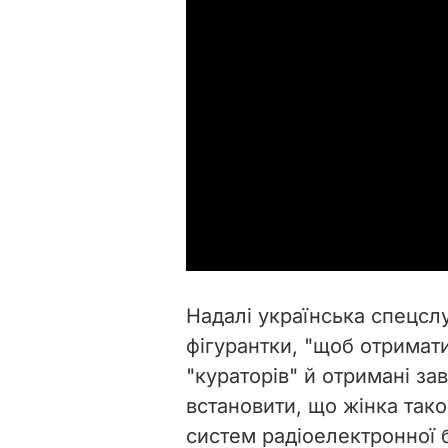
Надалі українська спецс
фігурантки, "щоб отримати 
"кураторів" й отримані за
встановити, що жінка так
систем радіоелектронної б