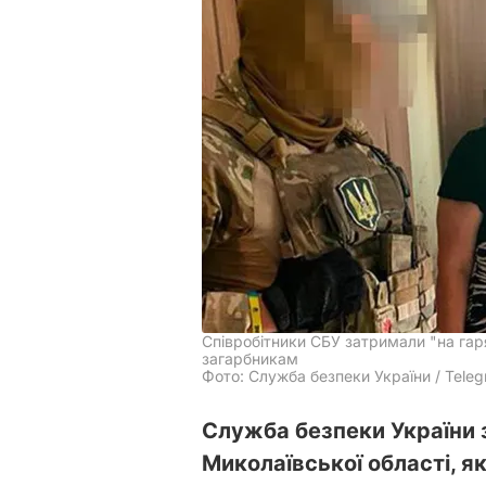
Співробітники СБУ затримали "на гар
загарбникам
Фото: Служба безпеки України / Tele
Служба безпеки України
Миколаївської області, я