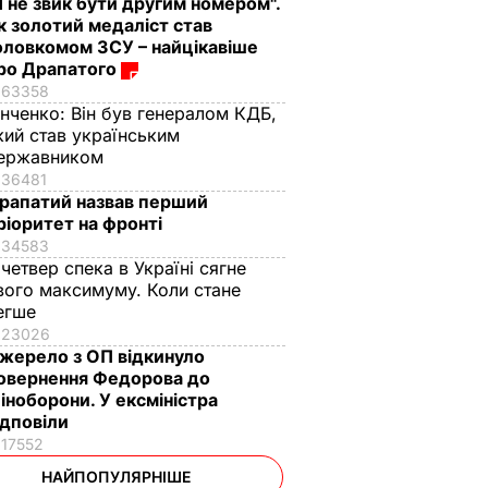
Я не звик бути другим номером".
к золотий медаліст став
оловкомом ЗСУ – найцікавіше
ро Драпатого
63358
інченко:
Він був генералом КДБ,
кий став українським
ержавником
36481
рапатий назвав перший
ріоритет на фронті
34583
 четвер спека в Україні сягне
вого максимуму. Коли стане
егше
23026
жерело з ОП відкинуло
овернення Федорова до
іноборони. У ексміністра
ідповіли
17552
НАЙПОПУЛЯРНІШЕ