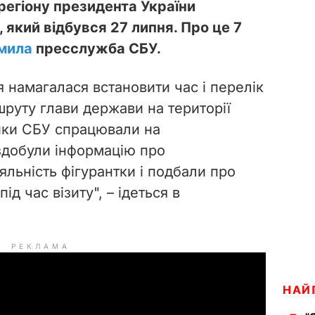
 регіону президента України
який відбувся 27 липня. Про це 7
мила
пресслужба СБУ.
намагалася встановити час і перелік
шруту глави держави на території
ники СБУ спрацювали на
здобули інформацію про
яльність фігурантки і подбали про
ід час візиту", – ідеться в
РЕКЛАМА
НАЙ