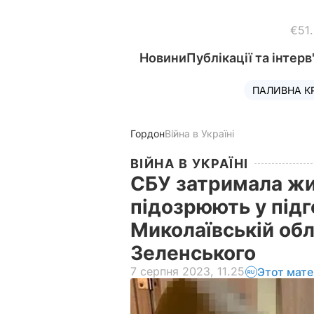
€51
Новини
Публікації та інтерв
ПАЛИВНА К
Гордон
Війна в Україні
ВІЙНА В УКРАЇНІ
СБУ затримала жи
підозрюють у підг
Миколаївській обла
Зеленського
7 серпня 2023, 11.25
Этот мате