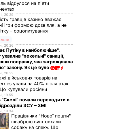
ль відбулося на п'яти
нентах
і, 20.29
ість гравців казино вважає
ні ігри формою дозвілля, а не
ітку – соцопитування
ально
і, 20.26
ає Путіну в найболючіше".
 ухвалив "пекельні" санкції,
вши поправку, яка загрожувала
ю" закону. Як це було
і, 20.22
жі військових товарів на
erries упали на 40% після атак
Що купували росіяни
і, 19.55
в "Скелі" почали переводити в
підрозділи ЗСУ – ЗМІ
і, 19.34
Працівники "Нової пошти"
шваброю виштовхали
собаку на спеку. Що