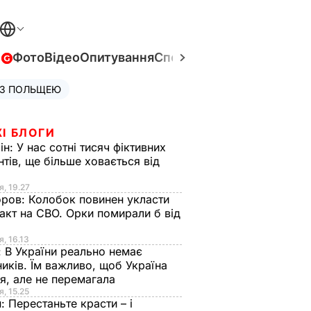
в
Фото
Відео
Опитування
Спецпроєкти
Війна в Укра
 З ПОЛЬЩЕЮ
І БЛОГИ
ін:
У нас сотні тисяч фіктивних
нтів, ще більше ховається від
я, 19.27
оров:
Колобок повинен укласти
акт на СВО. Орки помирали б від
я
я, 16.13
:
В України реально немає
иків. Їм важливо, щоб Україна
я, але не перемагала
я, 15.25
н:
Перестаньте красти – і