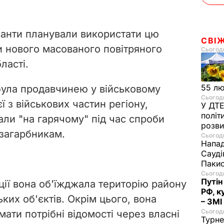
o
панти планували використати цю
СВІ
и нового масованого повітряного
Сьогодн
ласті.
55 л
була продавчинею у військовому
Сьогодн
єї з військових частин регіону,
У ДТЕ
політ
али "на гарячому" під час спроби
розви
загарбникам.
Сьогодн
Напад
Сауді
Пакис
Сьогодн
Путін
ції вона об'їжджала територію району
РФ, к
ьких об'єктів. Окрім цього, вона
– ЗМІ
Сьогодн
ати потрібні відомості через власні
Турне