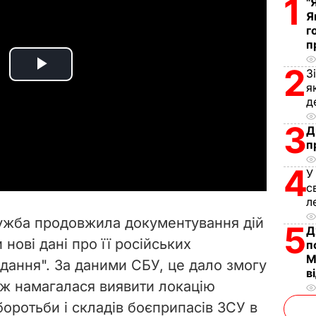
1
"
Я
г
п
2
З
P
я
д
l
3
Д
a
п
4
y
У
с
л
V
лужба продовжила документування дій
5
Д
i
нові дані про її російських
п
М
вдання". За даними СБУ, це дало змогу
d
в
ож намагалася виявити локацію
e
оротьби і складів боєприпасів ЗСУ в