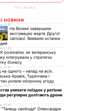
РЕКЛАМА
ЖІ НОВИНИ
і, 21.50
На Волині завершили
ексгумацію жертв Другої
світової. Виявили останки
юдей
і, 21.32
К розповіли, як ветеранську
ику інтегрували у стратегію
тку бізнесу
і, 21.21
 на одного – напад на всіх.
вська Аравія, Туреччина і
тан уклали оборонну угоду
і, 21.17
 став уникати поїздок у регіони
уди регулярно долітають дрони
і, 21.10
 "Танець свободи" Олександри