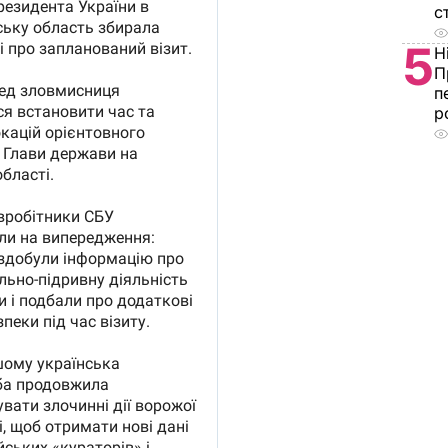
с
5
Н
П
п
р