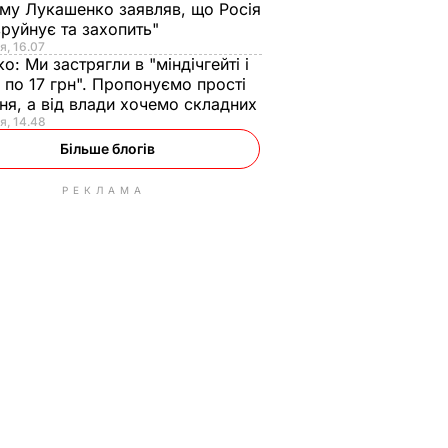
ому Лукашенко заявляв, що Росія
зруйнує та захопить"
я, 16.07
ко:
Ми застрягли в "міндічгейті і
 по 17 грн". Пропонуємо прості
ня, а від влади хочемо складних
я, 14.48
Більше блогів
РЕКЛАМА