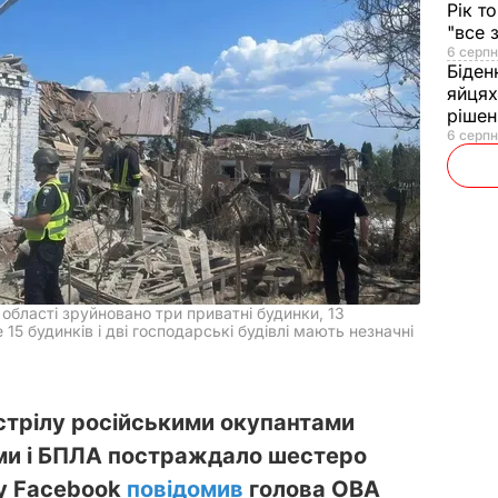
Рік т
"все 
6 серпн
Біден
яйцях
рішен
6 серпн
 області зруйновано три приватні будинки, 13
15 будинків і дві господарські будівлі мають незначні
стрілу російськими окупантами
ами і БПЛА постраждало шестеро
 у Facebook
повідомив
голова ОВА