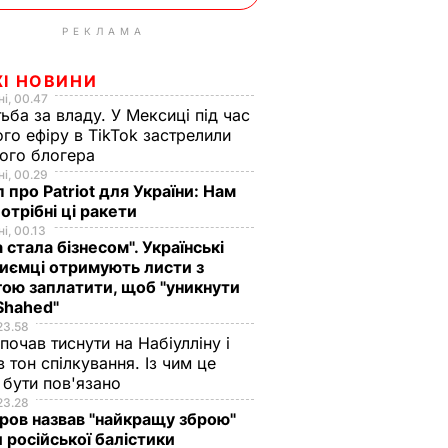
РЕКЛАМА
ЖІ НОВИНИ
і, 00.47
ьба за владу. У Мексиці під час
го ефіру в TikTok застрелили
ого блогера
і, 00.29
 про Patriot для України: Нам
отрібні ці ракети
і, 00.13
а стала бізнесом". Українські
иємці отримують листи з
ою заплатити, щоб "уникнути
Shahed"
23.58
 почав тиснути на Набіулліну і
в тон спілкування. Із чим це
бути пов'язано
23.28
ов назвав "найкращу зброю"
 російської балістики