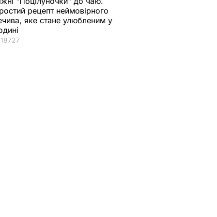
іжні "Поцілуночки" до чаю.
ростий рецепт неймовірного
ечива, яке стане улюбленим у
одині
18727
а
или ППО
 14
ника,
ь
А В УКРАЇНІ