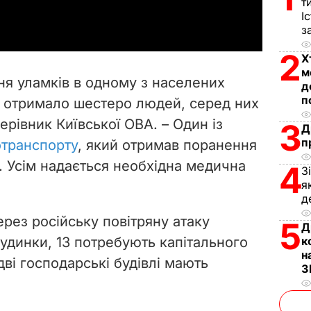
a
т
І
з
y
2
Х
V
м
ня уламків в одному з населених
д
i
п
я отримало шестеро людей, серед них
ерівник Київської ОВА. – Один із
3
d
Д
п
отранспорту
, який отримав поранення
e
. Усім надається необхідна медична
4
З
я
o
д
рез російську повітряну атаку
5
Д
будинки, 13 потребують капітального
к
н
дві господарські будівлі мають
З