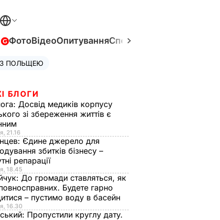
в
Фото
Відео
Опитування
Спецпроєкти
Війна в Укра
 З ПОЛЬЩЕЮ
І БЛОГИ
нога:
Досвід медиків корпусу
ького зі збереження життів є
інним
я, 21.16
нцев:
Єдине джерело для
одування збитків бізнесу –
тні репарації
я, 18.45
йчук:
До громади ставляться, як
повносправних. Будете гарно
итися – пустимо воду в басейн
я, 16.30
ський:
Пропустили круглу дату.