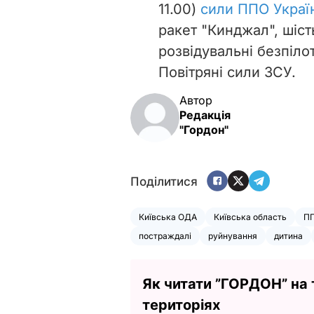
11.00)
сили ППО Украї
ракет "Кинджал", шіст
розвідувальні безпіло
Повітряні сили ЗСУ.
Автор
Редакція
"Гордон"
Поділитися
Київська ОДА
Київська область
П
постраждалі
руйнування
дитина
Як читати ”ГОРДОН” на
територіях