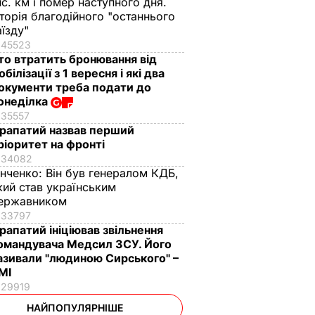
ис. км і помер наступного дня.
сторія благодійного "останнього
аїзду"
45523
то втратить бронювання від
обілізації з 1 вересня і які два
окументи треба подати до
онеділка
35557
рапатий назвав перший
ріоритет на фронті
34082
інченко:
Він був генералом КДБ,
кий став українським
ержавником
33797
рапатий ініціював звільнення
омандувача Медсил ЗСУ. Його
азивали "людиною Сирського" –
МІ
29919
НАЙПОПУЛЯРНІШЕ