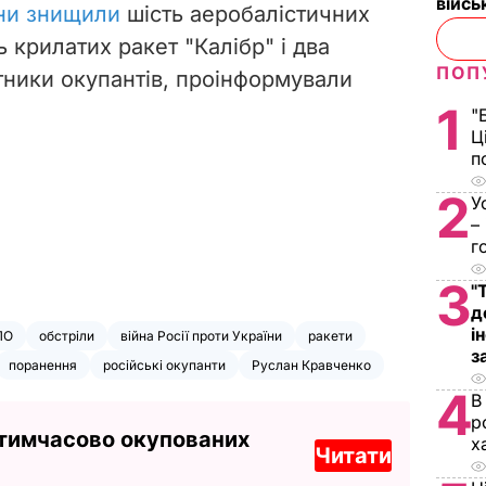
війс
ни знищили
шість аеробалістичних
ь крилатих ракет "Калібр" і два
ПОП
тники окупантів, проінформували
1
"
Ц
п
2
У
–
г
3
"
д
і
ПО
обстріли
війна Росії проти України
ракети
з
поранення
російські окупанти
Руслан Кравченко
4
В
р
 тимчасово окупованих
х
Читати