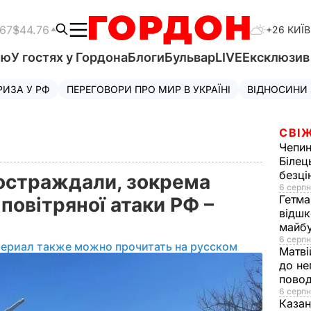
.67
$44.76
+26 КИЇВ
'ю
У гостях у Гордона
Блоги
Бульвар
LIVE
Ексклюзи
РИЗА У РФ
ПЕРЕГОВОРИ ПРО МИР В УКРАЇНІ
ВІДНОСИНИ
СВІЖ
Чепи
Білец
безц
остраждали, зокрема
6 серпн
Гетма
 повітряної атаки РФ –
відшк
майбу
6 серпн
териал также можно прочитать на русском
Матві
до не
повод
6 серпн
Казан