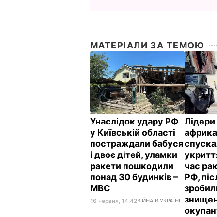
МАТЕРІАЛИ ЗА ТЕМОЮ
Унаслідок удару РФ
Лідери
у Київській області
африка
постраждали бабуся
спуска
і двоє дітей, уламки
укриття
ракети пошкодили
час ра
понад 30 будинків –
РФ, піс
МВС
зробил
знищен
16 червня, 14.42
ВІЙНА В УКРАЇНІ
окупан