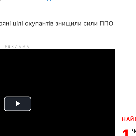
тряні цілі окупантів знищили сили ППО
РЕКЛАМА
P
НАЙ
l
1
Ч