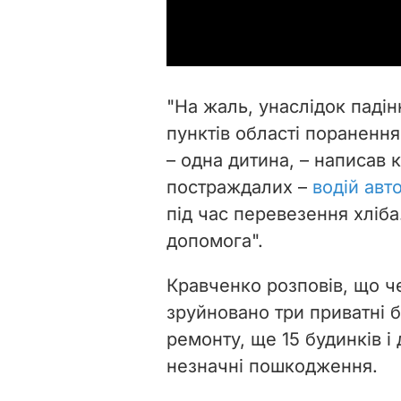
"На жаль, унаслідок падін
пунктів області пораненн
– одна дитина, – написав к
постраждалих –
водій авт
під час перевезення хліба
допомога".
Кравченко розповів, що че
зруйновано три приватні 
ремонту, ще 15 будинків і 
незначні пошкодження.