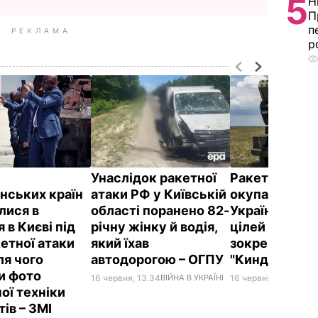
5
Н
П
п
РЕКЛАМА
р
Унаслідок ракетної
Ракетна атак
нських країн
атаки РФ у Київській
окупантів. С
лися в
області поранено 82-
України збили
 в Києві під
річну жінку й водія,
цілей против
кетної атаки
який їхав
зокрема шіст
ля чого
автодорогою – ОГПУ
"Кинджалів"
и фото
16 червня, 13.34
ВІЙНА В УКРАЇНІ
16 червня, 12.42
ВІЙН
ої техніки
тів – ЗМІ