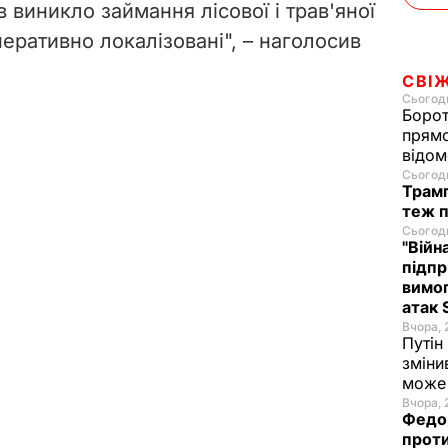
ів виникло
займання
лісової і трав'яної
еративно локалізовані", – наголосив
СВІ
Сьогодн
Борот
прямо
відом
Сьогодн
Трамп
теж п
Сьогодн
"Війн
підпр
вимог
атак 
Вчора, 
Путін
зміни
може 
Вчора, 
Федор
проти