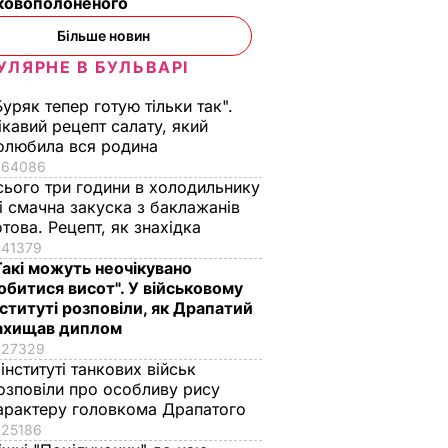
ьковополоненого
Більше новин
УЛЯРНЕ В БУЛЬВАРІ
Буряк тепер готую тільки так".
ікавий рецепт салату, який
олюбила вся родина
64086
сього три години в холодильнику
 і смачна закуска з баклажанів
отова. Рецепт, як знахідка
41379
Такі можуть неочікувано
обитися висот". У військовому
нституті розповіли, як Драпатий
ахищав диплом
27329
 інституті танкових військ
озповіли про особливу рису
арактеру головкома Драпатого
25186