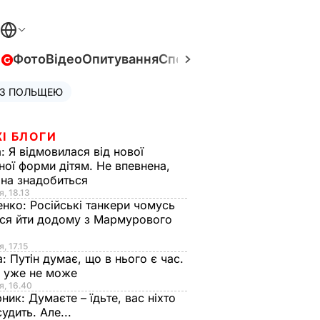
в
Фото
Відео
Опитування
Спецпроєкти
Війна в Укра
 З ПОЛЬЩЕЮ
І БЛОГИ
а:
Я відмовилася від нової
ної форми дітям. Не впевнена,
на знадобиться
я, 18.13
енко:
Російські танкери чомусь
ся йти додому з Мармурового
, 17.15
а:
Путін думає, що в нього є час.
Ф уже не може
я, 16.40
рник:
Думаєте – їдьте, вас ніхто
судить. Але...