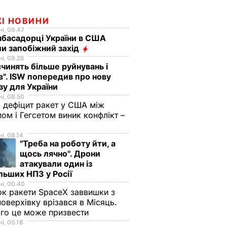
ЖІ НОВИНИ
і, 09.47
басадорці України в США
и запобіжний захід
і, 09.26
чинять більше руйнувань і
". ISW попередив про нову
зу для України
і, 08.50
 дефіцит ракет у США між
ом і Гегсетом виник конфлікт –
і, 08.14
"Треба на роботу йти, а
щось лячно". Дрони
атакували один із
льших НПЗ у Росії
і, 00.40
к ракети SpaceX заввишки з
поверхівку врізався в Місяць.
го це може призвести
і, 00.18