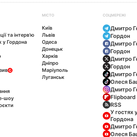
МІСТО
СОЦМЕРЕЖІ
Київ
Дмитро Г
ції та інтерв'ю
Львів
Гордон
х у Гордона
Одеса
Дмитро Г
Донецьк
Гордон
р
Харків
Дмитро Г
Дніпро
Гордон
зив
Маріуполь
Дмитро Г
Луганськ
Олеся Ба
Дмитро Г
ання
Flipboard
e-шоу
RSS
оєкти
У гостях 
Гордона
Дмитро Г
Олеся Ба