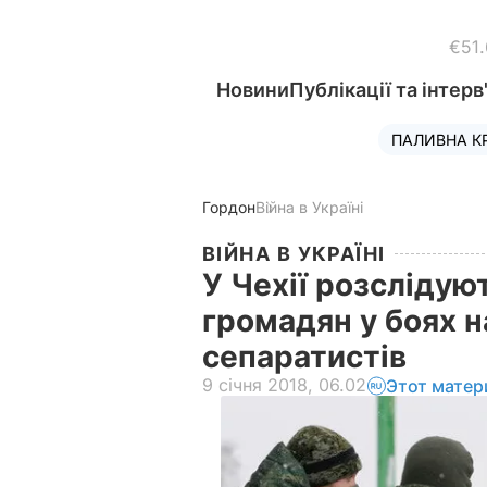
€51
Новини
Публікації та інтерв
ПАЛИВНА К
Гордон
Війна в Україні
ВІЙНА В УКРАЇНІ
У Чехії розслідую
громадян у боях н
сепаратистів
9 січня 2018, 06.02
Этот матер