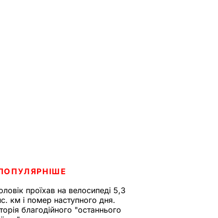
ПОПУЛЯРНІШЕ
оловік проїхав на велосипеді 5,3
ис. км і помер наступного дня.
сторія благодійного "останнього