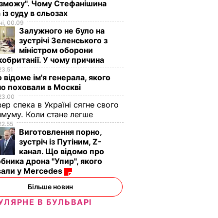
 зможу". Чому Стефанішина
 із суду в сльозах
і, 00.09
Залужного не було на
зустрічі Зеленського з
міністром оборони
илася
обританії. У чому причина
 одній
23.51
нами у
 відоме ім'я генерала, якого
о поховали в Москві
23.00
ЛЬТУРА
вер спека в Україні сягне свого
муму. Коли стане легше
22.55
Виготовлення порно,
зустріч із Путіним, Z-
канал. Що відомо про
бника дрона "Упир", якого
вали у Mercedes
Більше новин
УЛЯРНЕ В БУЛЬВАРІ