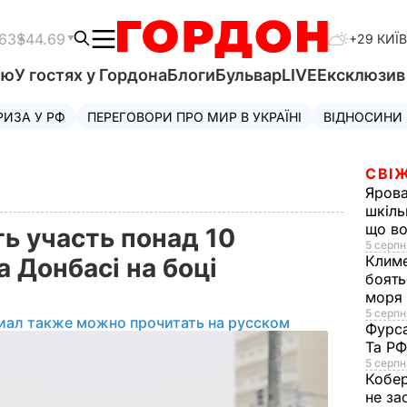
.63
$44.69
+29 КИЇВ
'ю
У гостях у Гордона
Блоги
Бульвар
LIVE
Ексклюзи
РИЗА У РФ
ПЕРЕГОВОРИ ПРО МИР В УКРАЇНІ
ВІДНОСИНИ
СВІЖ
Яров
шкіль
що во
ть участь понад 10
5 серпн
Клим
а Донбасі на боці
боять
моря
5 серпня
иал также можно прочитать на русском
Фурс
Та Р
5 серпн
Кобе
не за