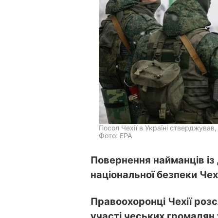
Посол Чехії в Україні стверджував,
Фото: EPA
Повернення найманців із
національної безпеки Чех
Правоохоронці Чехії розс
участі чеських громадян у