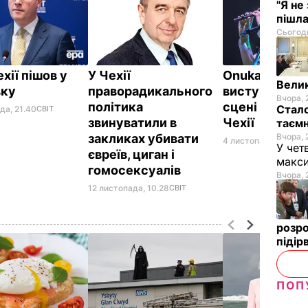
"Я не
пішла
Сьогодн
хії пішов у
У Чехії
Onuka відмов
Велик
вку
праворадикального
виступати на
Вчора, 
політика
сцені з росія
Стало
да, 21.40
СВІТ
звинуватили в
Чехії
таємн
Вчора, 
закликах убивати
4 листопада, 01.17
КУ
У чет
євреїв, циган і
макси
гомосексуалів
Вчора, 
12 листопада, 10.28
СВІТ
розро
підір
ПОП