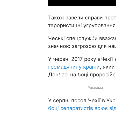
Також завели справи проти
терористичні угруповання 
Чеські спецслужби вважа
значною загрозою для нац
У червні 2017 року в
Чехії
громадянину країни
, який
Донбасі на боці проросійс
У серпні посол Чехії в Ук
боці сепаратистів воює від