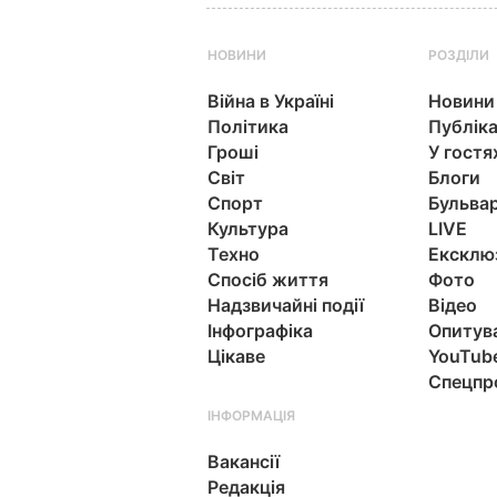
НОВИНИ
РОЗДІЛИ
Війна в Україні
Новини
Політика
Публіка
Гроші
У гостя
Світ
Блоги
Спорт
Бульва
Культура
LIVE
Техно
Ексклю
Спосіб життя
Фото
Надзвичайні події
Відео
Інфографіка
Опитув
Цікаве
YouTub
Спецпр
ІНФОРМАЦІЯ
Вакансії
Редакція