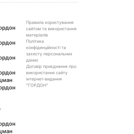
Правила користування
ордон
сайтом та використання
матеріалів
Політика
ордон
конфіденційності та
захисту персональних
ордон
даних
Договір приєднання про
ордон
використання сайту
інтернет-видання
цман
"ГОРДОН"
ордон
у
ордон
цман