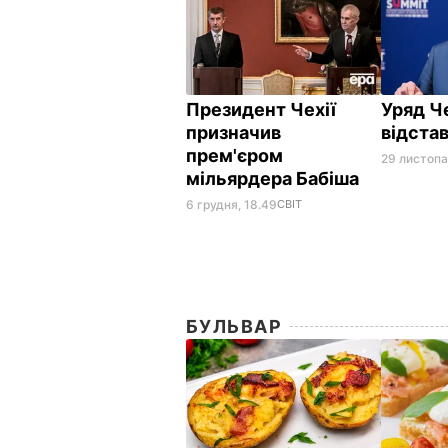
Президент Чехії
Уряд Че
призначив
відста
прем'єром
29 листопа
мільярдера Бабіша
6 грудня, 18.49
СВІТ
БУЛЬВАР