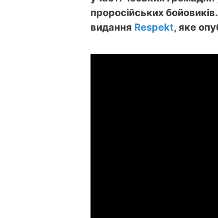
проросійських бойовиків.
видання
Respekt
, яке оп