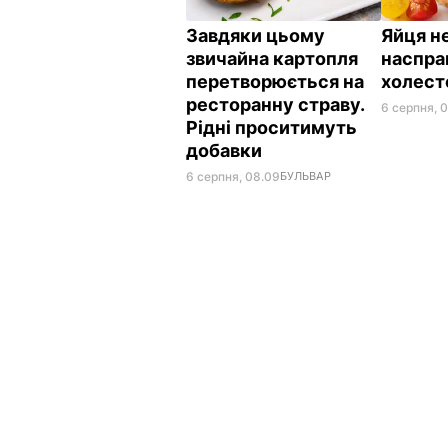
Завдяки цьому
Яйця не
звичайна картопля
наспра
перетворюється на
холес
ресторанну страву.
6 серпня, 
Рідні проситимуть
добавки
6 серпня, 08.09
БУЛЬВАР