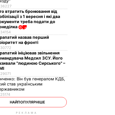
аїзду"
36227
то втратить бронювання від
обілізації з 1 вересня і які два
окументи треба подати до
онеділка
34154
рапатий назвав перший
ріоритет на фронті
30772
рапатий ініціював звільнення
омандувача Медсил ЗСУ. Його
азивали "людиною Сирського" –
МІ
29071
інченко:
Він був генералом КДБ,
кий став українським
ержавником
25174
НАЙПОПУЛЯРНІШЕ
РЕКЛАМА