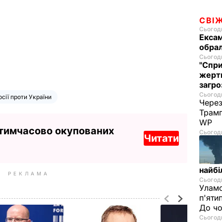
СВІ
Сьогодн
Ексам
обрал
Сьогодн
"Спри
жертв
загро
Сьогодн
осії проти України
Через
Трамп
WP
 тимчасово окупованих
Сьогодн
Читати
найбі
РЕКЛАМА
Сьогодн
Уламо
п'яти
До чо
Сьогодн