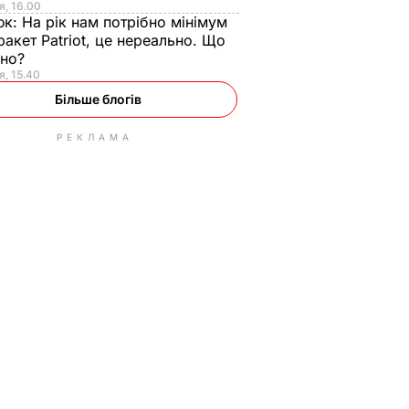
я, 16.00
юк:
На рік нам потрібно мінімум
ракет Patriot, це нереально. Що
ьно?
я, 15.40
Більше блогів
РЕКЛАМА