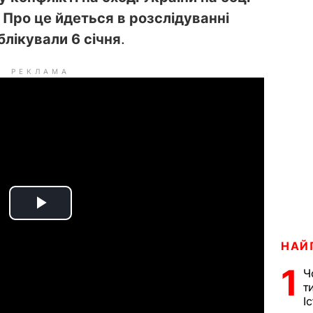
 Про це йдеться в розслідуванні
ублікували 6 січня
.
РЕКЛАМА
P
l
НАЙ
1
Ч
a
т
І