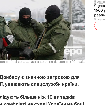
5 серпн
Яцен
1500 
реал
5 серпн
 що на боці сепаратистів воює не більше ніж 10 чехів
 Донбасу є значною загрозою для
ії, уважають спецслужби країни.
лідують більше ніж 10 випадків
 конфлікті на сході України на боці