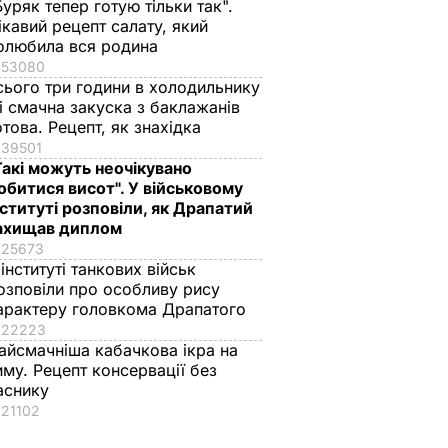
Буряк тепер готую тільки так".
ікавий рецепт салату, який
го
Названа найкраща
Марія Бурмака: Нам
олюбила вся родина
лени
сіль для консервації,
кажуть, що буде
53080
ягом
оберіть її – і кришки
важка зима, і я не
сього три години в холодильнику
на банках не
знаю, що робити, бо
 і смачна закуска з баклажанів
отова. Рецепт, як знахідка
ь
"позриває"
мене немає куди
39501
го
їхати
5 серпня, 19.25
БУЛЬВАР
Такі можуть неочікувано
ілла
5 серпня, 17.43
БУЛЬВАР
обитися висот". У військовому
ВАР
нституті розповіли, як Драпатий
ахищав диплом
25673
 інституті танкових військ
озповіли про особливу рису
арактеру головкома Драпатого
22223
айсмачніша кабачкова ікра на
иму. Рецепт консервації без
аснику
21102