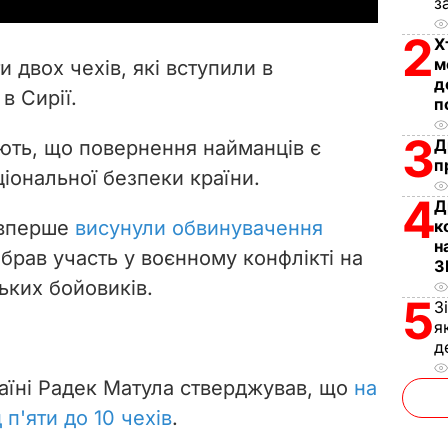
y
з
2
V
Х
м
 двох чехів, які вступили в
i
д
в Сирії.
п
d
3
Д
ють, що повернення найманців є
п
e
іональної безпеки країни.
4
Д
o
 вперше
висунули обвинувачення
к
н
 брав участь у воєнному конфлікті на
З
ьких бойовиків.
5
З
я
д
раїні Радек Матула стверджував, що
на
 п'яти до 10 чехів
.