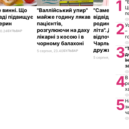
1
"
Ц
 винні. Що
"Валлійський упир"
"Саме там йо
п
вді підвищує
майже годину лякав
відвідують ч
2
терин
пацієнтів,
родини прот
У
розгулюючи на даху
літа". Де
–
00.24
БУЛЬВАР
г
лікарні з косою і в
відпочивают
чорному балахоні
Чарльз III і йо
3
"
дружина Кам
5 серпня, 23.40
БУЛЬВАР
д
5 серпня, 20.33
БУЛЬ
і
з
4
В
р
х
5
Н
з
ч