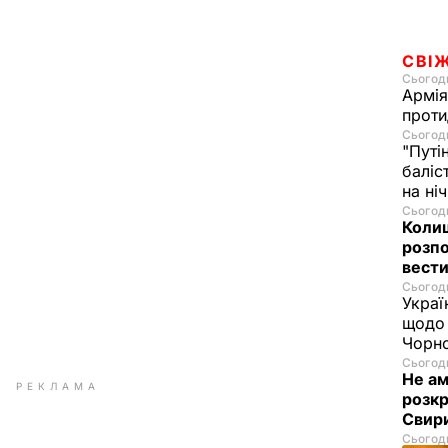
СВІ
Сьогодн
Армія
проти
Сьогодн
"Путі
баліс
на ні
Сьогодн
Колиш
розпо
вести
Сьогодн
Украї
щодо 
Чорн
Сьогодн
Не а
РЕКЛАМА
розкр
Свир
Сьогодн