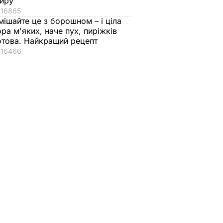
иру
16865
мішайте це з борошном – і ціла
ора м'яких, наче пух, пиріжків
отова. Найкращий рецепт
йськові
"Розвалили групу "в
ЗСУ досягли успіху
16466
или 800
хлам".
на схід від Андріївк
ротивник
Прикордонники
й відбили атаки
проб
показали результати
окупантів під
вку,
бою на донецькому
Мар'їнкою та
напрямку
Макіївкою – Геншт
и
6 жовтня, 07.51
ВІЙНА В УКРАЇНІ
19 жовтня, 08.02
ВІЙНА В УКРАЇНІ
штаб
НА В УКРАЇНІ