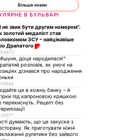
Більше новин
УЛЯРНЕ В БУЛЬВАРІ
Я не звик бути другим номером".
к золотий медаліст став
оловкомом ЗСУ – найцікавіше
ро Драпатого
84873
Мішуня, доця народилася!"
рапатий розповів, як уночі на
озиціях дізнався про народження
оньки
59688
одайте це в кожну банку – й
гірки під капроновою кришкою
е перекиснуть. Рецепт без
терилізації
26671
ості думають, що це закуска з
есторану. Як приготувати ніжні
аклажанні рулетики без зайвого