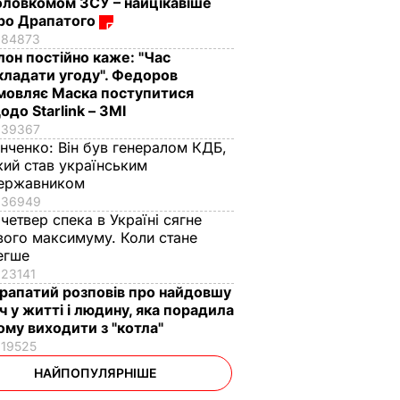
оловкомом ЗСУ – найцікавіше
ро Драпатого
84873
Ілон постійно каже: "Час
кладати угоду". Федоров
мовляє Маска поступитися
одо Starlink – ЗМІ
39367
інченко:
Він був генералом КДБ,
кий став українським
ержавником
36949
 четвер спека в Україні сягне
вого максимуму. Коли стане
егше
23141
рапатий розповів про найдовшу
іч у житті і людину, яка порадила
ому виходити з "котла"
19525
НАЙПОПУЛЯРНІШЕ