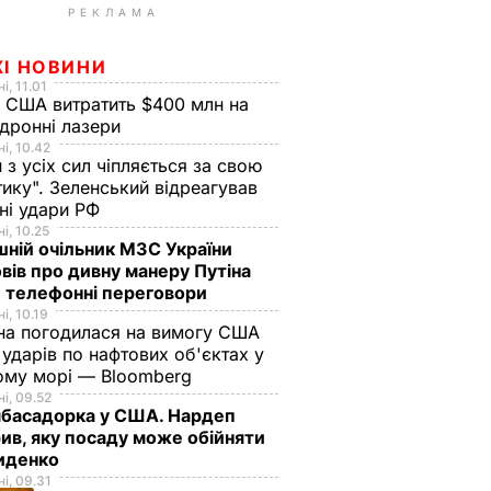
РЕКЛАМА
ЖІ НОВИНИ
і, 11.01
 США витратить $400 млн на
дронні лазери
і, 10.42
н з усіх сил чіпляється за свою
тику". Зеленський відреагував
чні удари РФ
і, 10.25
ній очільник МЗС України
вів про дивну манеру Путіна
 телефонні переговори
і, 10.19
на погодилася на вимогу США
ударів по нафтових об'єктах у
ому морі — Bloomberg
і, 09.52
мбасадорка у США. Нардеп
ив, яку посаду може обійняти
иденко
і, 09.31