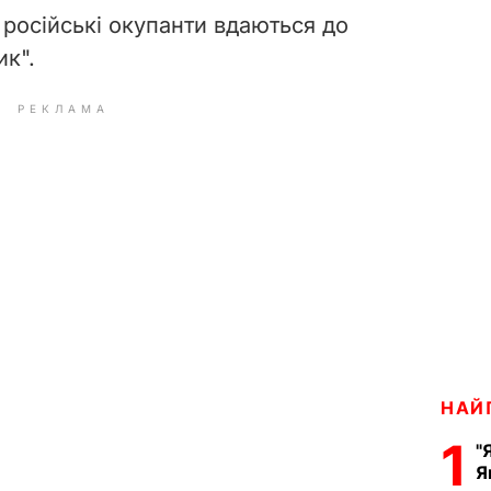
 російські окупанти вдаються до
ик".
РЕКЛАМА
НАЙ
1
"
Я