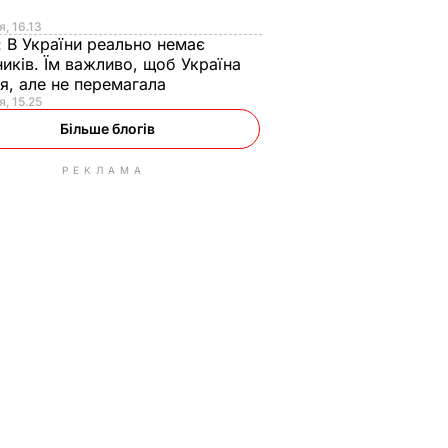
я
я, 16.13
:
В України реально немає
иків. Їм важливо, щоб Україна
я, але не перемагала
я, 15.25
Більше блогів
РЕКЛАМА