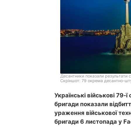
Десантники показали результати с
Скріншот: 79 окрема десантно-шт
Українські військові 79-
бригади показали відбитт
ураження військової тех
бригади 6 листопада у F