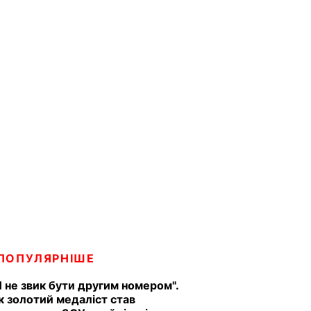
ПОПУЛЯРНІШЕ
Я не звик бути другим номером".
к золотий медаліст став