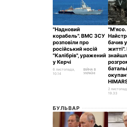
"Надновий
"М'ясо.
корабель". ВМС ЗСУ
Найстр
розповіли про
бачив 
російський носій
житті".
"Калібрів", уражений
знайшл
у Керчі
розгро
баталь
6 листопада,
ВІЙНА В
УКРАЇНІ
10.14
окупант
HIMAR
2 листопад
19.33
БУЛЬВАР