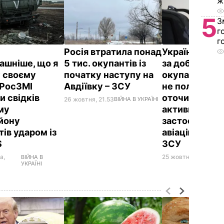
ж
5
З
г
г
Росія втратила понад
Українські ві
ашніше, що я
5 тис. окупантів із
за добу знищ
у своєму
початку наступу на
окупантів, п
 РосЗМІ
Авдіївку – ЗСУ
не полишає с
и свідків
оточити Авдії
26 жовтня, 21.53
ВІЙНА В УКРАЇНІ
му
активно
йону
застосовуюч
ів ударом із
авіацію – Ген
S
ЗСУ
а,
25 жовтня, 08.01
ВІЙ
ВІЙНА В
УКРАЇНІ