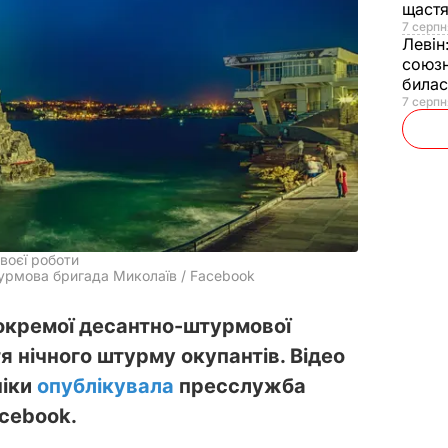
щаст
7 серпн
Левін
союзн
билас
7 серпн
воєї роботи
урмова бригада Миколаїв / Facebook
ї окремої десантно-штурмової
я нічного штурму окупантів. Відео
ніки
опублікувала
пресслужба
acebook.