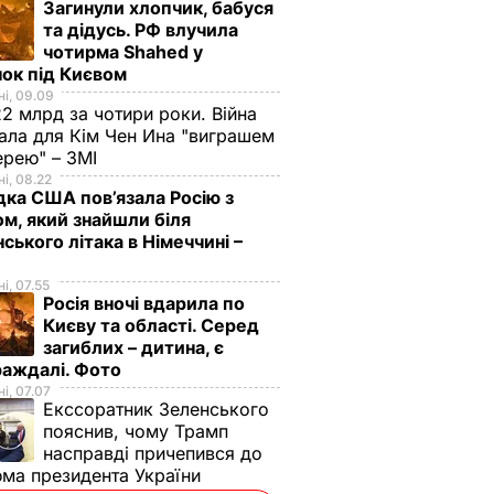
Загинули хлопчик, бабуся
та дідусь. РФ влучила
чотирма Shahed у
ок під Києвом
і, 09.09
2 млрд за чотири роки. Війна
ала для Кім Чен Ина "виграшем
ерею" – ЗМІ
і, 08.22
дка США пов’язала Росію з
м, який знайшли біля
нського літака в Німеччині –
і, 07.55
Росія вночі вдарила по
Києву та області. Серед
загиблих – дитина, є
раждалі. Фото
і, 07.07
Екссоратник Зеленського
пояснив, чому Трамп
насправді причепився до
ма президента України