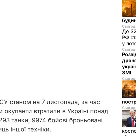
будин
Сьогодн
До $2
РФ ст
у лот
Сьогодн
Розві
дроно
украї
ЗМІ
Сьогодн
У станом на 7 листопада, за час
пост
Сьогодн
 окупанти втратили в Україні понад
5293 танки, 9974 бойові броньовані
ць іншої техніки.
костю