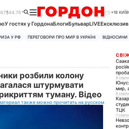
.67
$44.76
+18 КИЇВ
'ю
У гостях у Гордона
Блоги
Бульвар
LIVE
Ексклюзи
РИЗА У РФ
ПЕРЕГОВОРИ ПРО МИР В УКРАЇНІ
ВІДНОСИНИ
СВІЖ
Саака
росій
проб
ники розбили колону
8 серпн
Юнус
магалася штурмувати
мир, 
 прикриттям туману. Відео
8 серпн
Казар
материал также можно прочитать на русском
студе
ТЦК
7 серпн
Невз
контр