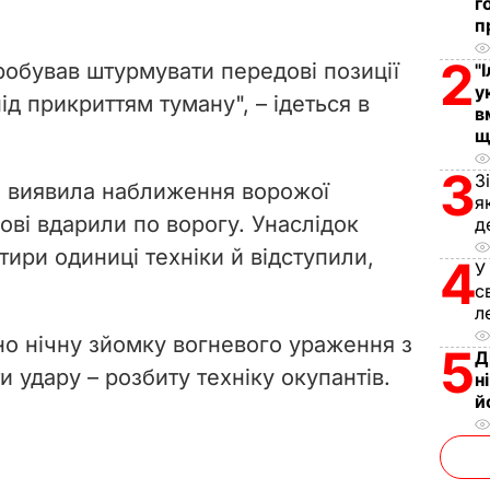
г
п
2
робував штурмувати передові позиції
"
у
ід прикриттям туману", – ідеться в
в
щ
3
З
о виявила наближення ворожої
я
кові вдарили по ворогу. Унаслідок
д
тири одиниці техніки й відступили,
4
У
с
л
о нічну зйомку вогневого ураження з
5
Д
и удару – розбиту техніку окупантів.
н
й