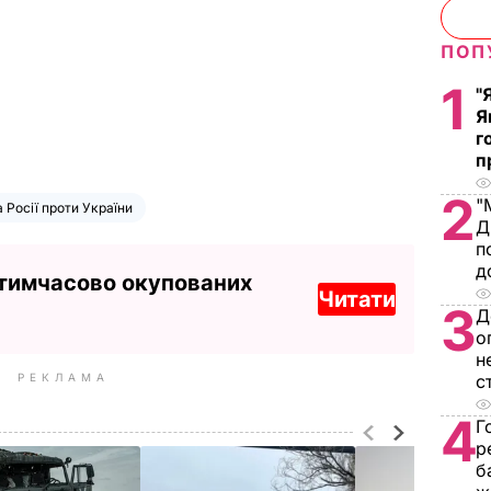
ПОП
1
"
Я
г
п
2
"
а Росії проти України
Д
п
д
 тимчасово окупованих
Читати
3
Д
о
н
РЕКЛАМА
с
4
Г
р
б