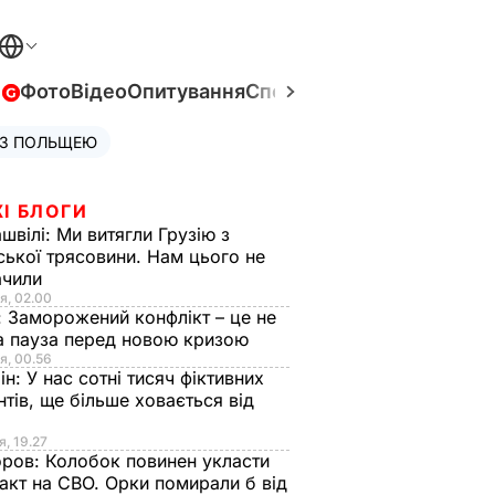
в
Фото
Відео
Опитування
Спецпроєкти
Війна в Укра
 З ПОЛЬЩЕЮ
І БЛОГИ
швілі:
Ми витягли Грузію з
ської трясовини. Нам цього не
ачили
я, 02.00
:
Заморожений конфлікт – це не
а пауза перед новою кризою
я, 00.56
ін:
У нас сотні тисяч фіктивних
нтів, ще більше ховається від
я, 19.27
оров:
Колобок повинен укласти
акт на СВО. Орки помирали б від