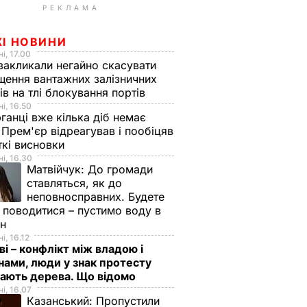
РЕКЛАМА
ЖІ НОВИНИ
і, 17.00
закликали негайно скасувати
щення вантажних залізничних
ів на тлі блокування портів
і, 16.50
ганці вже кілька діб немає
 Прем'єр відреагував і пообіцяв
кі висновки
і, 16.30
Матвійчук:
До громади
ставляться, як до
неповносправних. Будете
 поводитися – пустимо воду в
йн
і, 16.12
ві – конфлікт між владою і
нами, люди у знак протесту
ають дерева. Що відомо
і, 16.07
Казанський:
Пропустили