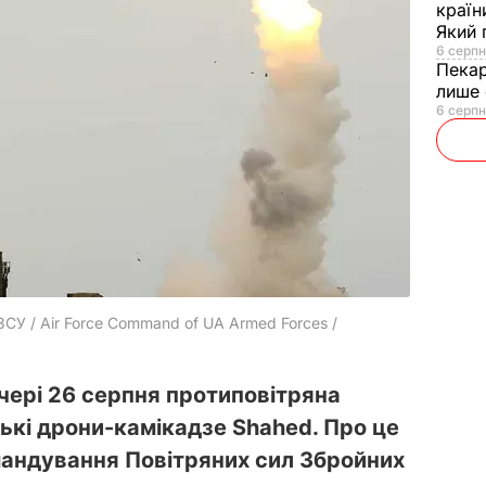
країн
Який 
6 серпн
Пека
лише 
6 серпн
СУ / Air Force Command of UA Armed Forces /
ечері 26 серпня протиповітряна
ькі дрони-камікадзе Shahed. Про це
андування Повітряних сил Збройних