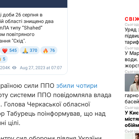
СВІ
Сьогодн
Уряд 
підви
тариф
Сьогодн
У Мар
води.
жорст
Сьогодн
Україною сили ППО
збили чотири
оту системи ППО повідомляла влада
гарно
басе
і. Голова Черкаської обласної
Сьогодн
У Киє
Ігор Табурець поінформував, що над
містя
і цілі.
обійм
Сьогодн
нтру сил оборони півдня України