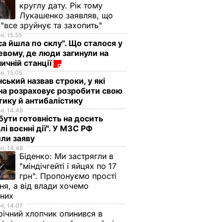
круглу дату. Рік тому
Лукашенко заявляв, що
 "все зруйнує та захопить"
і, 15.55
са йшла по склу". Що сталося у
евому, де люди загинули на
ничній станції
і, 15.05
ський назвав строки, у які
на розраховує розробити свою
тику й антибалістику
і, 14.48
бути готовність на досить
лі воєнні дії". У МЗС РФ
или заяву
і, 14.48
Біденко:
Ми застрягли в
"міндічгейті і яйцях по 17
грн". Пропонуємо прості
ня, а від влади хочемо
дних
і, 14.07
ічний хлопчик опинився в