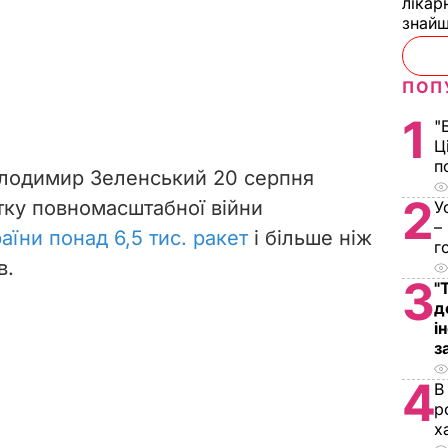
лікар
знайш
ПОП
1
"
Ц
п
олодимир Зеленський 20 серпня
2
тку повномасштабної війни
У
–
аїни понад 6,5 тис. ракет
і більше ніж
г
в.
3
"
д
і
з
4
В
р
х