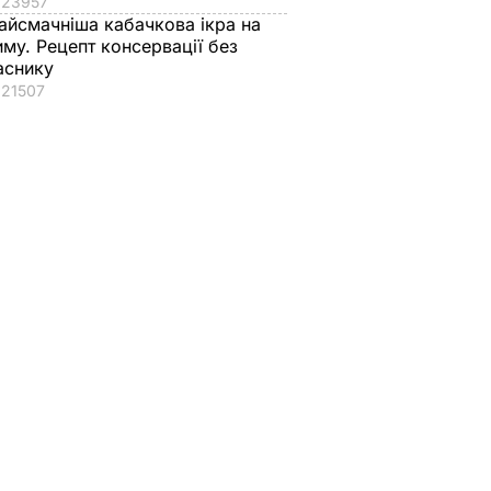
23957
айсмачніша кабачкова ікра на
иму. Рецепт консервації без
аснику
21507
атами
"Яка мама, такі й
Ветеран Роменськ