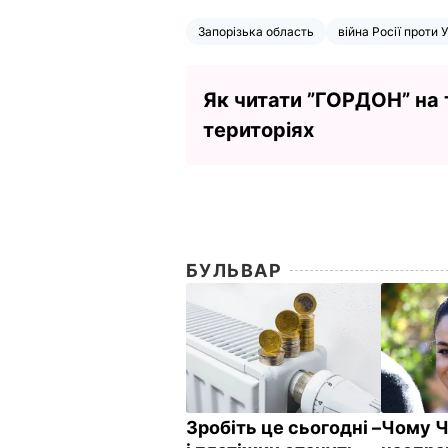
Запорізька область
війна Росії проти 
Як читати ”ГОРДОН” на
територіях
БУЛЬВАР
Зробіть це сьогодні –
Чому Ча