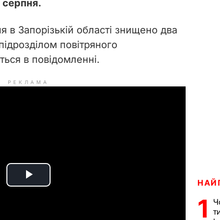
7 серпня.
я в Запорізькій області знищено два
підрозділом повітряного
еться в повідомленні.
РЕКЛАМА
P
НАЙ
1
Ч
l
т