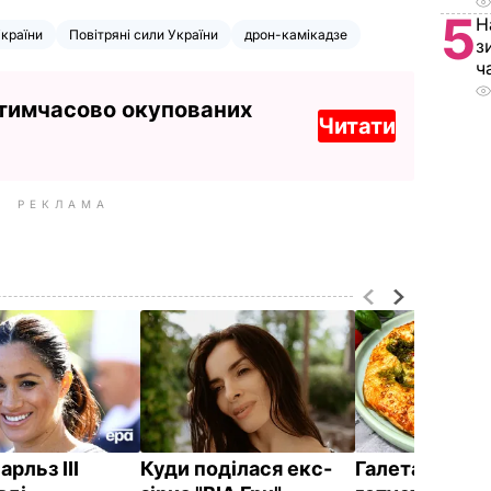
5
Н
України
Повітряні сили України
дрон-камікадзе
з
ч
 тимчасово окупованих
Читати
РЕКЛАМА
рльз III
Куди поділася екс-
Галета з том