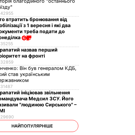
сторія благодійного "останнього
аїзду"
42955
то втратить бронювання від
обілізації з 1 вересня і які два
окументи треба подати до
онеділка
35255
рапатий назвав перший
ріоритет на фронті
32859
інченко:
Він був генералом КДБ,
кий став українським
ержавником
31487
рапатий ініціював звільнення
омандувача Медсил ЗСУ. Його
азивали "людиною Сирського" –
МІ
29690
НАЙПОПУЛЯРНІШЕ