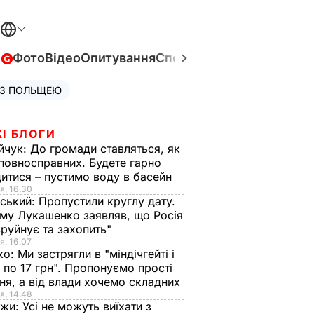
в
Фото
Відео
Опитування
Спецпроєкти
Війна в Укра
 З ПОЛЬЩЕЮ
І БЛОГИ
йчук:
До громади ставляться, як
повносправних. Будете гарно
итися – пустимо воду в басейн
я, 16.30
ський:
Пропустили круглу дату.
ому Лукашенко заявляв, що Росія
зруйнує та захопить"
я, 16.07
ко:
Ми застрягли в "міндічгейті і
 по 17 грн". Пропонуємо прості
ня, а від влади хочемо складних
я, 14.48
нжи:
Усі не можуть виїхати з