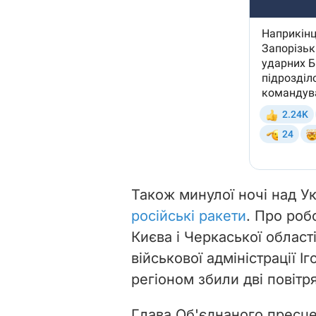
Також минулої ночі над 
російські ракети
. Про роб
Києва і Черкаської област
військової адміністрації 
регіоном збили дві повітрян
Глава Об'єднаного пресце