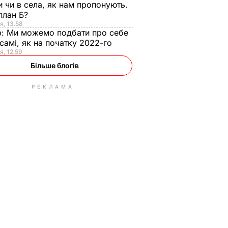
и чи в села, як нам пропонують.
план Б?
я, 13.58
р:
Ми можемо подбати про себе
самі, як на початку 2022-го
я, 12.59
Більше блогів
РЕКЛАМА