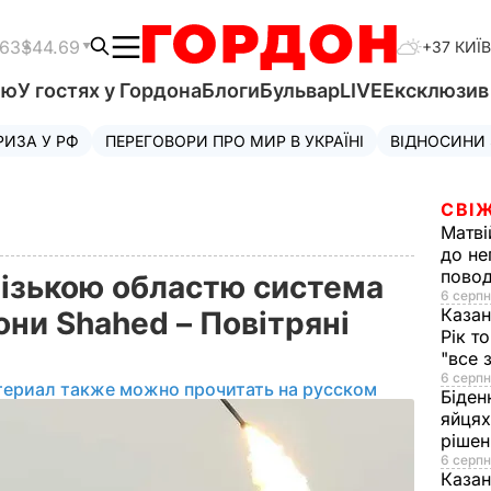
.63
$44.69
+37 КИЇВ
'ю
У гостях у Гордона
Блоги
Бульвар
LIVE
Ексклюзи
РИЗА У РФ
ПЕРЕГОВОРИ ПРО МИР В УКРАЇНІ
ВІДНОСИНИ
СВІЖ
Матві
до не
повод
різькою областю система
6 серпн
Казан
ни Shahed – Повітряні
Рік т
"все 
6 серпн
териал также можно прочитать на русском
Біден
яйцях
рішен
6 серпн
Каза