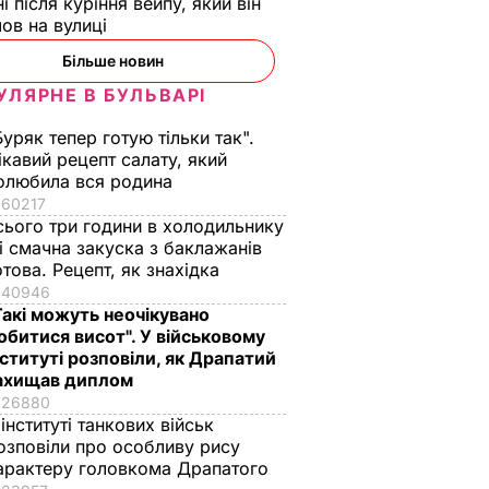
ні після куріння вейпу, який він
ов на вулиці
Більше новин
УЛЯРНЕ В БУЛЬВАРІ
Буряк тепер готую тільки так".
ікавий рецепт салату, який
олюбила вся родина
60217
сього три години в холодильнику
 і смачна закуска з баклажанів
отова. Рецепт, як знахідка
40946
Такі можуть неочікувано
обитися висот". У військовому
нституті розповіли, як Драпатий
ахищав диплом
26880
 інституті танкових військ
озповіли про особливу рису
арактеру головкома Драпатого