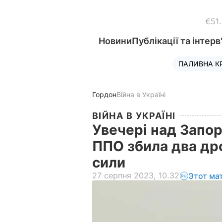
€51
Новини
Публікації та інтерв
ПАЛИВНА К
Гордон
Війна в Україні
ВІЙНА В УКРАЇНІ
Увечері над Запо
ППО збила два дро
сили
27 серпня 2023, 10.32
Этот ма