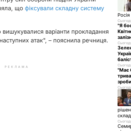
ляла, що
фіксували складну систему
Росія
Сьогодн
"Я бо
но вишукувалися варіанти прокладання
Квітн
заліз
наступних атак", – пояснила речниця.
Сьогодн
Зелен
Украї
баліс
Сьогодн
РЕКЛАМА
"Має 
трива
зроб
Сьогодн
рішен
скла
Сьогодн
Семир