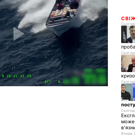
СВІ
Сьогодн
проб
Сьогодн
криз
Сьогодн
посту
Сьогодн
Ексгл
може 
в'язн
Вчора, 