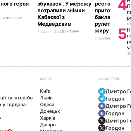
4
Н
ного героя
збухався". У мережу
ресторану. Я
П
потрапили знімки
приготувати 
п
Кабаєвої з
баклажанні
р
3.42
БУЛЬВАР
Медведєвим
рулетики без
5
Н
жиру
7 серпня, 20.39
БУЛЬВАР
п
7 серпня, 20.16
БУЛЬ
р
у
МІСТО
СОЦМЕРЕЖІ
Київ
Дмитро Г
ції та інтерв'ю
Львів
Гордон
х у Гордона
Одеса
Дмитро Г
Донецьк
Гордон
р
Харків
Дмитро Г
Дніпро
Гордон