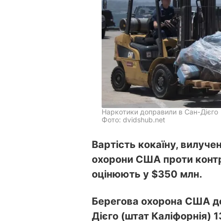
Наркотики доправили в Сан-Дієго
Фото: dvidshub.net
Вартість кокаїну, вилуче
охорони США проти контр
оцінюють у $350 млн.
Берегова охорона США д
Дієго (штат Каліфорнія) 