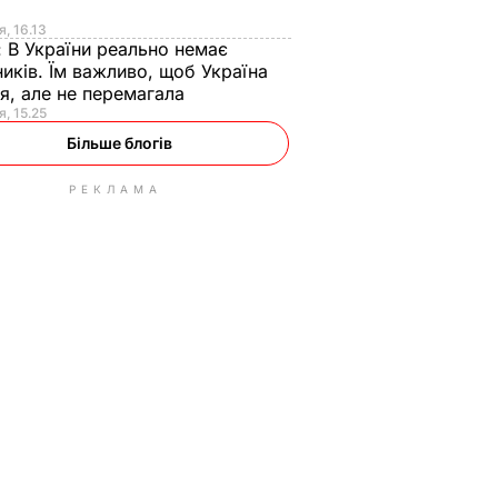
я
я, 16.13
:
В України реально немає
иків. Їм важливо, щоб Україна
я, але не перемагала
я, 15.25
Більше блогів
РЕКЛАМА