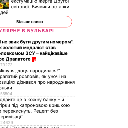
ексгумацію жертв Другої
світової. Виявили останки
ного
У порту Роттердама
юдей
The
виявили 1600 кг
та
кокаїну, захованого
Більше новин
и
під вантажем
УЛЯРНЕ В БУЛЬВАРІ
аїну,
бананів
одеїну
28 квітня, 23.35
СВІТ
Я не звик бути другим номером".
к золотий медаліст став
НИ
оловкомом ЗСУ – найцікавіше
ро Драпатого
73273
Мішуня, доця народилася!"
рапатий розповів, як уночі на
озиціях дізнався про народження
оньки
55504
одайте це в кожну банку – й
гірки під капроновою кришкою
е перекиснуть. Рецепт без
терилізації
ь, що
"Нічого нав'язувати
Змішайте це з
24629
не буду". Драпатий
борошном – і ціла