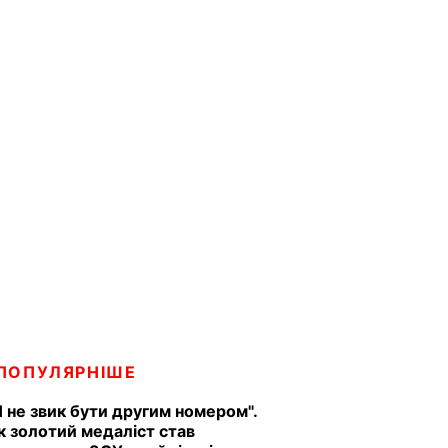
ПОПУЛЯРНІШЕ
Я не звик бути другим номером".
к золотий медаліст став