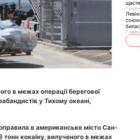
щаст
7 серпн
Левін
союзн
билас
7 серпн
ного в межах операції берегової
абандистів у Тихому океані,
оправила в американське місто Сан-
13 тонн кокаїну, вилученого в межах