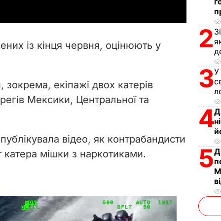
г
y
п
2
V
З
я
чених із кінця червня, оцінюють у
д
i
3
У
d
с
 зокрема, екіпажі двох катерів
л
e
регів Мексики, Центральної та
4
Д
o
н
й
публікувала відео, як контрабандисти
5
Д
т катера мішки з наркотиками.
п
М
в