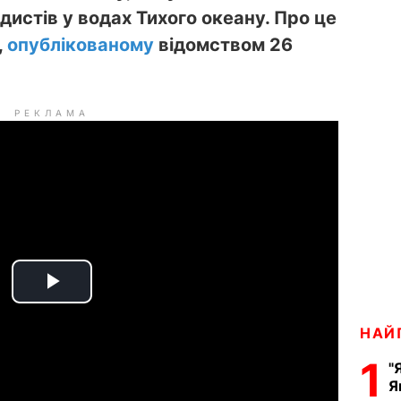
дистів у водах Тихого океану. Про це
,
опублікованому
відомством 26
РЕКЛАМА
P
НАЙ
l
1
"
a
Я