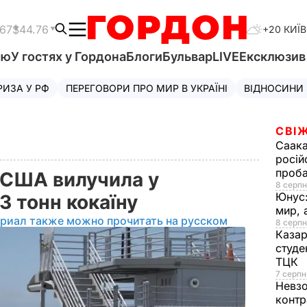
.67
$44.76
+20 КИЇВ
'ю
У гостях у Гордона
Блоги
Бульвар
LIVE
Ексклюзи
РИЗА У РФ
ПЕРЕГОВОРИ ПРО МИР В УКРАЇНІ
ВІДНОСИНИ
СВІЖ
Саака
росій
проб
 США вилучила у
8 серпн
Юнус
3 тонн кокаїну
мир, 
ериал также можно прочитать на русском
8 серпн
Казар
студе
ТЦК
7 серпн
Невз
контр