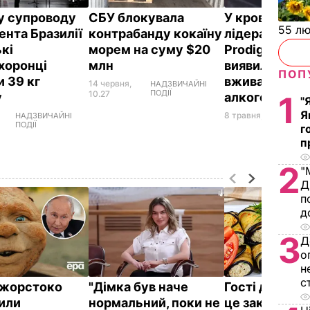
ку супроводу
СБУ блокувала
У крові покій
55 л
ента Бразилії
контрабанду кокаїну
лідера гурту 
ькі
морем на суму $20
Prodigy Флін
хоронці
млн
виявили слід
ПОП
и 39 кг
вживання кок
14 червня,
НАДЗВИЧАЙНІ
ПОДІЇ
10.27
у
алкоголю і к
1
"
Я
8 травня, 14.55
НОВИ
НАДЗВИЧАЙНІ
ПОДІЇ
г
п
2
"
Д
п
д
3
Д
о
н
с
ї жорстоко
"Дімка був наче
Гості думают
или
нормальний, поки не
це закуска з