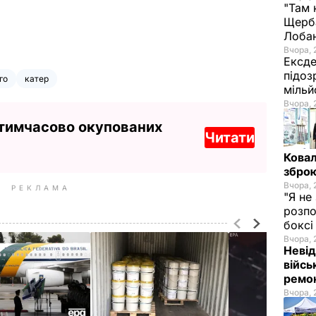
"Там 
Щерба
Лоба
Вчора, 
Ексде
підоз
го
катер
мільй
Вчора, 
 тимчасово окупованих
Читати
Ковал
зброю
Вчора, 
РЕКЛАМА
"Я не
розпо
бокс
Вчора, 
Невід
війсь
ремон
Вчора, 