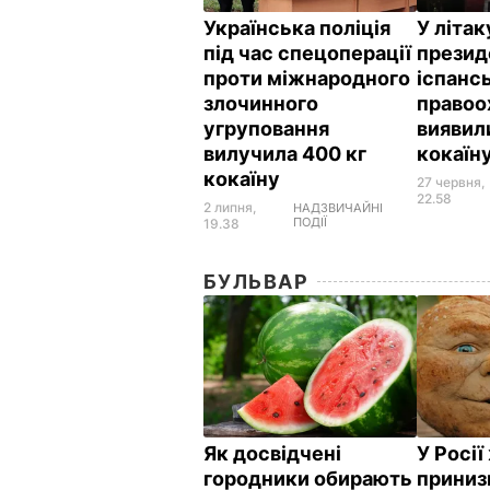
Українська поліція
У літа
під час спецоперації
презид
проти міжнародного
іспанс
злочинного
правоо
угруповання
виявил
вилучила 400 кг
кокаїн
кокаїну
27 червня,
22.58
2 липня,
НАДЗВИЧАЙНІ
ПОДІЇ
19.38
БУЛЬВАР
Як досвідчені
У Росі
городники обирають
приниз