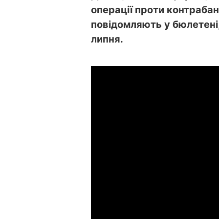
операції проти контрабан
повідомляють у бюлетені
липня.