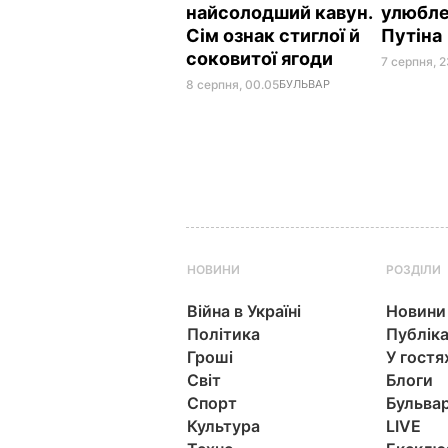
найсолодший кавун.
улюбле
Сім ознак стиглої й
Путіна
соковитої ягоди
7 серпня, 2
8 серпня, 00.05
БУЛЬВАР
НОВИНИ
РОЗДІЛИ
Війна в Україні
Новини
Політика
Публіка
Гроші
У гостя
Світ
Блоги
Спорт
Бульва
Культура
LIVE