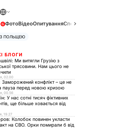
в
Фото
Відео
Опитування
Спецпроєкти
Війна в Укра
 З ПОЛЬЩЕЮ
І БЛОГИ
швілі:
Ми витягли Грузію з
ської трясовини. Нам цього не
ачили
я, 02.00
:
Заморожений конфлікт – це не
а пауза перед новою кризою
я, 00.56
ін:
У нас сотні тисяч фіктивних
нтів, ще більше ховається від
я, 19.27
оров:
Колобок повинен укласти
акт на СВО. Орки помирали б від