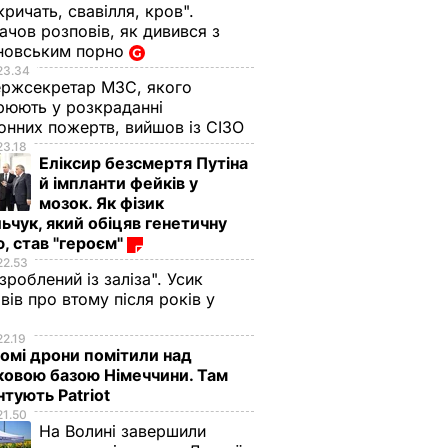
кричать, свавілля, кров".
чов розповів, як дивився з
новським порно
23.34
ржсекретар МЗС, якого
рюють у розкраданні
онних пожертв, вийшов із СІЗО
23.18
Еліксир безсмертя Путіна
й імпланти фейків у
мозок. Як фізик
ьчук, який обіцяв генетичну
, став "героєм"
22.53
 зроблений із заліза". Усик
вів про втому після років у
і
22.19
омі дрони помітили над
ковою базою Німеччини. Там
тують Patriot
21.50
На Волині завершили