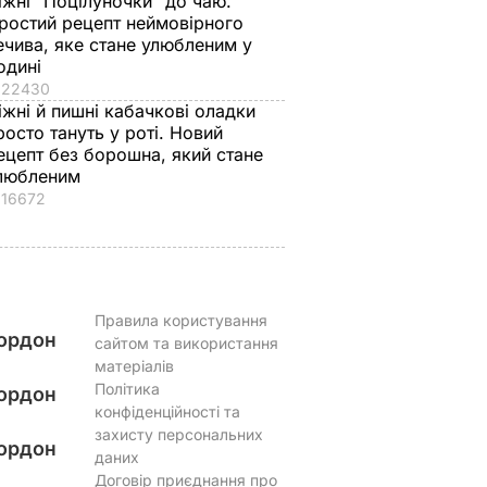
іжні "Поцілуночки" до чаю.
к
розповів, яку
гора м'яких, наче пу
ростий рецепт неймовірного
ніжні
професію обрав його
пиріжків готова.
ечива, яке стане улюбленим у
син
Найкращий рецепт
одині
 зайвого
22430
7 серпня, 19.28
БУЛЬВАР
7 серпня, 18.03
БУЛЬВАР
іжні й пишні кабачкові оладки
росто тануть у роті. Новий
ВАР
ецепт без борошна, який стане
любленим
16672
Правила користування
ордон
сайтом та використання
матеріалів
Політика
ордон
конфіденційності та
захисту персональних
ордон
даних
Договір приєднання про