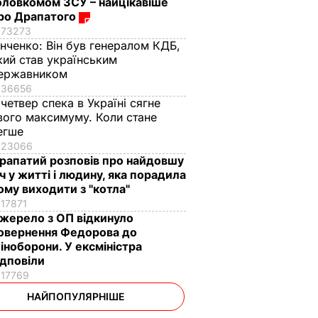
оловкомом ЗСУ – найцікавіше
ро Драпатого
73273
інченко:
Він був генералом КДБ,
кий став українським
ержавником
36656
 четвер спека в Україні сягне
вого максимуму. Коли стане
егше
23066
рапатий розповів про найдовшу
іч у житті і людину, яка порадила
ому виходити з "котла"
17871
жерело з ОП відкинуло
овернення Федорова до
іноборони. У ексміністра
ідповіли
17769
НАЙПОПУЛЯРНІШЕ