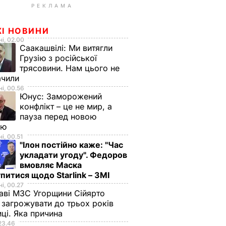
РЕКЛАМА
ЖІ НОВИНИ
і, 02.00
Саакашвілі:
Ми витягли
Грузію з російської
трясовини. Нам цього не
ачили
і, 00.56
Юнус:
Заморожений
конфлікт – це не мир, а
пауза перед новою
ою
і, 00.51
"Ілон постійно каже: "Час
укладати угоду". Федоров
вмовляє Маска
питися щодо Starlink – ЗМІ
і, 00.27
аві МЗС Угорщини Сійярто
загрожувати до трьох років
иці. Яка причина
23.46