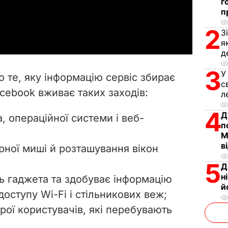
г
п
a
2
З
y
я
д
V
3
У
ро те, яку інформацію сервіс збирає
с
i
acebook вживає таких заходів:
л
d
4
Д
, операційної системи і веб-
п
e
М
в
рної миші й розташування вікон
o
5
Д
н
ь гаджета та здобуває інформацію
й
оступу Wi-Fi і стільникових веж;
рої користувачів, які перебувають