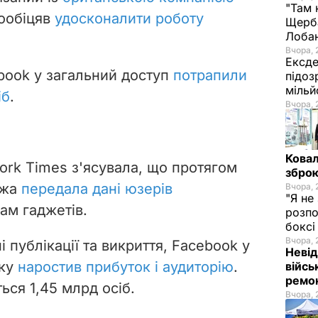
"Там 
пообіцяв
удосконалити роботу
Щерба
Лоба
Вчора, 
Ексде
ebook у загальний доступ
потрапили
підоз
мільй
іб
.
Вчора, 
Ковал
ork Times з'ясувала, що протягом
зброю
ежа
передала дані юзерів
Вчора, 
"Я не
м гаджетів.
розпо
бокс
Вчора, 
публікації та викриття, Facebook у
Невід
оку
наростив прибуток і аудиторію
.
війсь
ремон
ься 1,45 млрд осіб.
Вчора, 