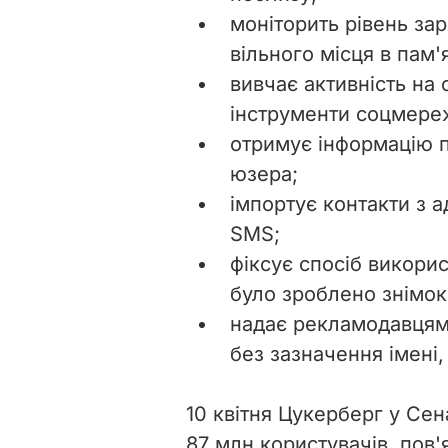
моніторить рівень за
вільного місця в пам'я
вивчає активність на 
інструменти соцмереж
отримує інформацію п
юзера;
імпортує контакти з а
SMS;
фіксує спосіб викорис
було зроблено знімок
надає рекламодавцям 
без зазначення імені,
10 квітня Цукерберг у Сен
87 млн користувачів, пов'