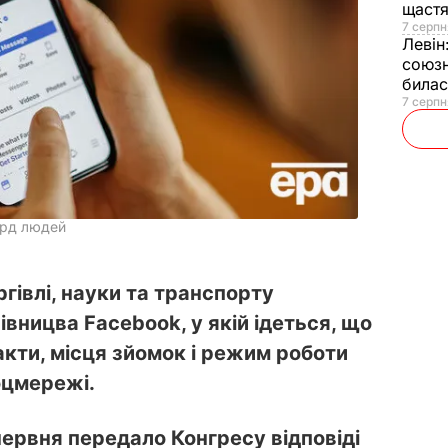
щаст
7 серпн
Левін
союзн
билас
7 серпн
лрд людей
гівлі, науки та транспорту
івницва Facebook, у якій ідеться, що
кти, місця зйомок і режим роботи
оцмережі.
ервня передало Конгресу відповіді