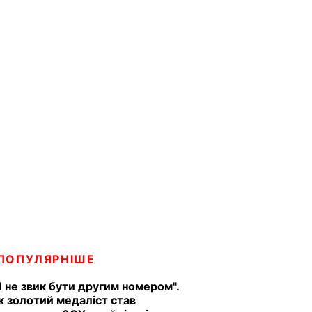
ПОПУЛЯРНІШЕ
Я не звик бути другим номером".
к золотий медаліст став