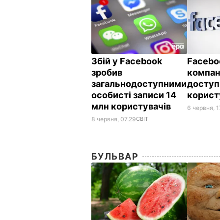
Збій у Facebook
Facebo
зробив
компан
загальнодоступними
доступ
особисті записи 14
корист
млн користувачів
6 червня, 1
8 червня, 07.29
СВІТ
БУЛЬВАР