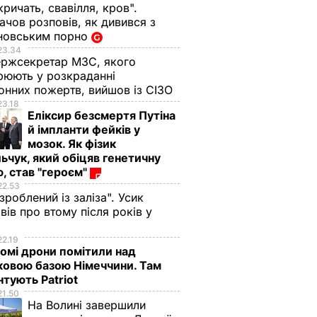
кричать, свавілля, кров".
чов розповів, як дивився з
новським порно
23.34
ржсекретар МЗС, якого
рюють у розкраданні
онних пожертв, вийшов із СІЗО
23.18
Еліксир безсмертя Путіна
й імпланти фейків у
мозок. Як фізик
ьчук, який обіцяв генетичну
, став "героєм"
22.53
 зроблений із заліза". Усик
вів про втому після років у
і
22.19
омі дрони помітили над
ковою базою Німеччини. Там
тують Patriot
21.50
На Волині завершили