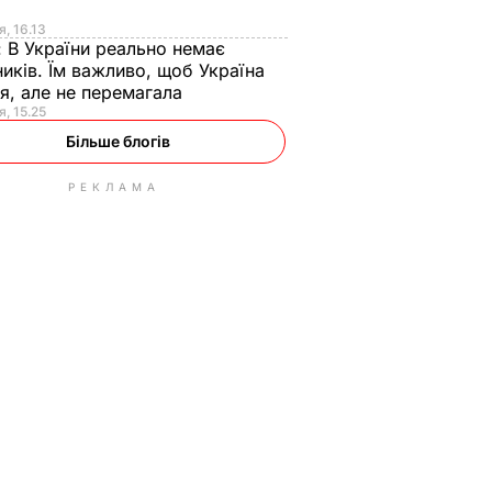
я
я, 16.13
:
В України реально немає
иків. Їм важливо, щоб Україна
я, але не перемагала
я, 15.25
Більше блогів
РЕКЛАМА