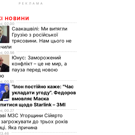
РЕКЛАМА
ЖІ НОВИНИ
і, 02.00
Саакашвілі:
Ми витягли
Грузію з російської
трясовини. Нам цього не
ачили
і, 00.56
Юнус:
Заморожений
конфлікт – це не мир, а
пауза перед новою
ою
і, 00.51
"Ілон постійно каже: "Час
укладати угоду". Федоров
вмовляє Маска
питися щодо Starlink – ЗМІ
і, 00.27
аві МЗС Угорщини Сійярто
загрожувати до трьох років
иці. Яка причина
23.46