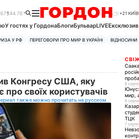
.67
$44.76
+21 КИЇВ
'ю
У гостях у Гордона
Блоги
Бульвар
LIVE
Ексклюзи
РИЗА У РФ
ПЕРЕГОВОРИ ПРО МИР В УКРАЇНІ
ВІДНОСИНИ
СВІЖ
Саака
росій
проб
ив Конгресу США, яку
8 серпн
Юнус
 про своїх користувачів
мир, 
териал также можно прочитать на русском
8 серпн
Казар
студе
ТЦК
7 серпн
Невз
контр