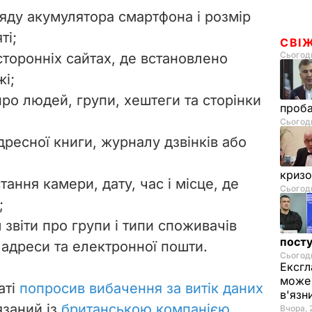
ряду акумулятора смартфона і розмір
ті;
СВІ
Сьогодн
сторонніх сайтах, де встановлено
і;
ро людей, групи, хештеги та сторінки
проб
Сьогодн
дресної книги, журналу дзвінків або
криз
тання камери, дату, час і місце, де
Сьогодн
;
звіти про групи і типи споживачів
посту
 адреси та електронної пошти.
Сьогодн
Ексгл
може 
аті
попросив вибачення за витік даних
в'язн
язаний із
британською компанією
Вчора, 