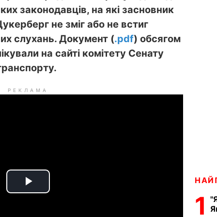
их законодавців, на які засновник
укерберг не зміг або не встиг
вих слухань. Документ (
.pdf
) обсягом
ікували на сайті комітету Сенату
 транспорту.
РЕКЛАМА
НАЙ
P
1
"
Я
l