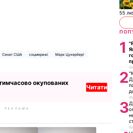
55 л
ПОП
1
"
Я
Сенат США
соцмережі
Марк Цукерберг
г
п
2
"
Д
 тимчасово окупованих
п
Читати
д
3
Д
о
РЕКЛАМА
н
с