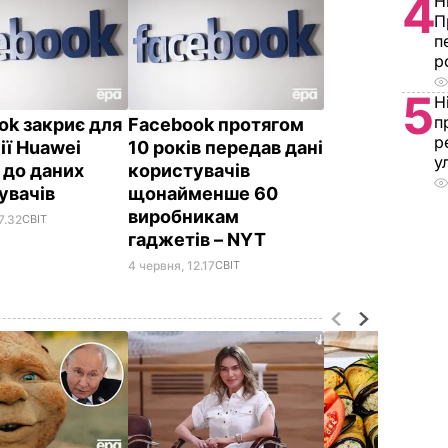
4
Н
П
п
р
5
Н
п
ok закриє для
Facebook протягом
р
ії Huawei
10 років передав дані
у
 до даних
користувачів
увачів
щонайменше 60
виробникам
7.32
СВІТ
гаджетів – NYT
4 червня, 12.17
СВІТ