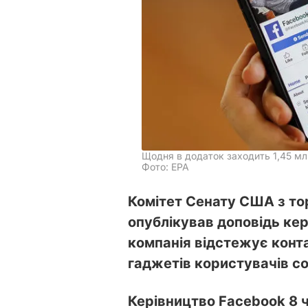
Щодня в додаток заходить 1,45 м
Фото: EPA
Комітет Сенату США з тор
опублікував доповідь кер
компанія відстежує конта
гаджетів користувачів с
Керівництво Facebook 8 ч