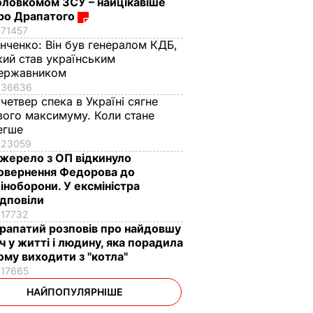
оловкомом ЗСУ – найцікавіше
ро Драпатого
71457
інченко:
Він був генералом КДБ,
кий став українським
ержавником
36636
 четвер спека в Україні сягне
вого максимуму. Коли стане
егше
23059
жерело з ОП відкинуло
овернення Федорова до
іноборони. У ексміністра
ідповіли
17732
рапатий розповів про найдовшу
іч у житті і людину, яка порадила
ому виходити з "котла"
17665
НАЙПОПУЛЯРНІШЕ