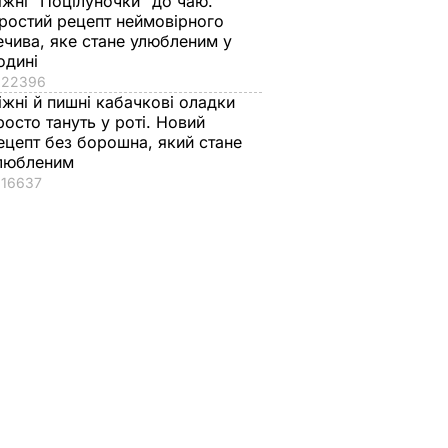
іжні "Поцілуночки" до чаю.
ростий рецепт неймовірного
ечива, яке стане улюбленим у
одині
22396
іжні й пишні кабачкові оладки
росто тануть у роті. Новий
ецепт без борошна, який стане
любленим
16637