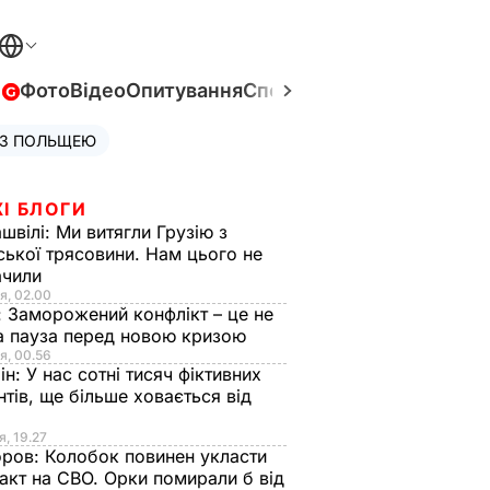
в
Фото
Відео
Опитування
Спецпроєкти
Війна в Укра
 З ПОЛЬЩЕЮ
І БЛОГИ
швілі:
Ми витягли Грузію з
ської трясовини. Нам цього не
ачили
я, 02.00
:
Заморожений конфлікт – це не
а пауза перед новою кризою
я, 00.56
ін:
У нас сотні тисяч фіктивних
нтів, ще більше ховається від
я, 19.27
оров:
Колобок повинен укласти
акт на СВО. Орки помирали б від