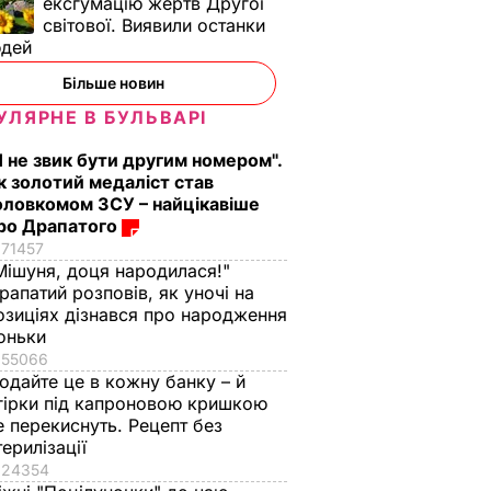
ексгумацію жертв Другої
світової. Виявили останки
юдей
Більше новин
УЛЯРНЕ В БУЛЬВАРІ
Я не звик бути другим номером".
к золотий медаліст став
оловкомом ЗСУ – найцікавіше
ро Драпатого
71457
Мішуня, доця народилася!"
рапатий розповів, як уночі на
озиціях дізнався про народження
оньки
55066
одайте це в кожну банку – й
гірки під капроновою кришкою
е перекиснуть. Рецепт без
терилізації
24354