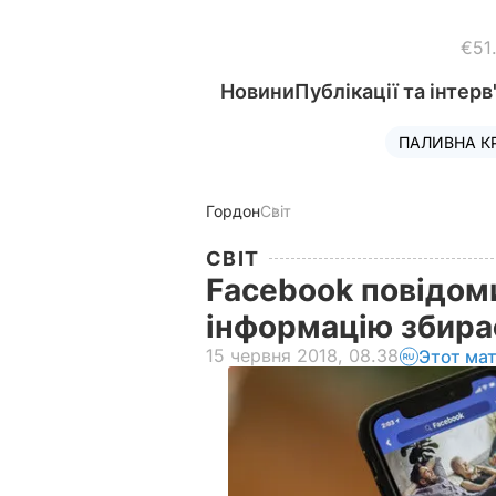
€51
Новини
Публікації та інтерв
ПАЛИВНА К
Гордон
Світ
СВІТ
Facebook повідом
інформацію збирає
15 червня 2018, 08.38
Этот ма