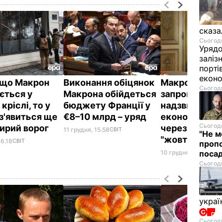
сказа
Сьогодн
Урядо
заліз
порті
екон
кщо Макрон
Виконання обіцянок
Макрон оголо
Сьогодн
ється у
Макрона обійдеться
запроваджен
кріслі, то у
бюджету Франції у
надзвичайни
 з'явиться ще
€8–10 млрд – уряд
економічних 
Сьогодн
ирий ворог
через протес
11 грудня, 15.58
СВІТ
"Не м
"жовтих жиле
16.18
СВІТ
проп
10 грудня, 21.46
СВІТ
посад
Сьогодн
украї
Сьогодн