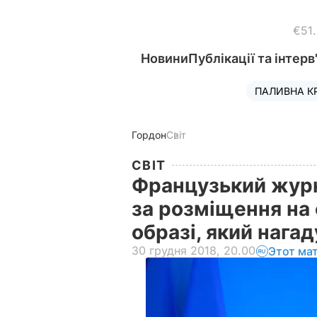
€51
Новини
Публікації та інтерв
ПАЛИВНА К
Гордон
Світ
СВІТ
Французький журн
за розміщення на
образі, який нага
30 грудня 2018, 20.00
Этот ма