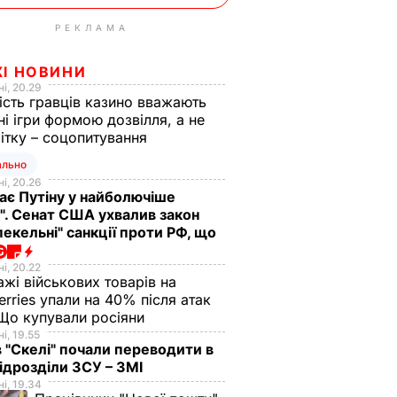
РЕКЛАМА
ЖІ НОВИНИ
і, 20.29
ість гравців казино вважають
ні ігри формою дозвілля, а не
ітку – соцопитування
ально
і, 20.26
ає Путіну у найболючіше
". Сенат США ухвалив закон
пекельні" санкції проти РФ, що
і, 20.22
жі військових товарів на
erries упали на 40% після атак
Що купували росіяни
і, 19.55
в "Скелі" почали переводити в
підрозділи ЗСУ – ЗМІ
і, 19.34