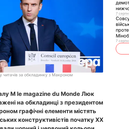
демот
нижч
7 серпн
Совс
війсь
проте
Міно
7 серпн
у читачів за обкладинку з Макроном
лу M le magazine du Monde Люк
ажені на обкладинці з президентом
оном графічні елементи містять
йських конструктивістів початку XX
ували чорний і червоний кольори.