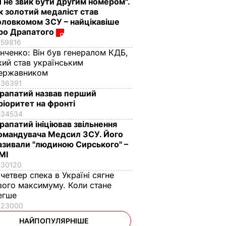
Я не звик бути другим номером".
к золотий медаліст став
оловкомом ЗСУ – найцікавіше
ро Драпатого
59816
інченко:
Він був генералом КДБ,
кий став українським
ержавником
36391
рапатий назвав перший
ріоритет на фронті
34534
рапатий ініціював звільнення
омандувача Медсил ЗСУ. Його
азивали "людиною Сирського" –
МІ
30120
 четвер спека в Україні сягне
вого максимуму. Коли стане
егше
23000
НАЙПОПУЛЯРНІШЕ