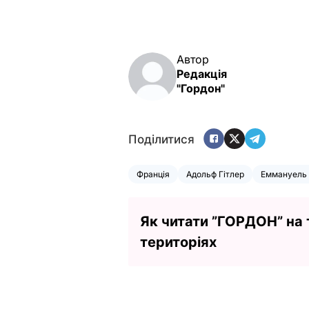
Автор
Редакція
"Гордон"
Поділитися
Франція
Адольф Гітлер
Еммануель
Як читати ”ГОРДОН” на
територіях