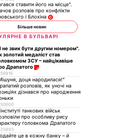
гався ставити його на місце".
чов розповів про конфлікти
овського і Блохіна
роки – і
Тіну Кароль, яка
Лише три інгредієн
Більше новин
буряку
"вперше за життя
й кілька хвилин – і в
ірним
розслабилась і
отримаєте вдома
УЛЯРНЕ В БУЛЬВАРІ
повірила почуттям",
натуральне
АР
Я не звик бути другим номером".
викликали на допит.
морозиво
к золотий медаліст став
Що сталося
7 серпня, 16.17
БУЛЬВАР
оловкомом ЗСУ – найцікавіше
7 серпня, 17.26
БУЛЬВАР
ро Драпатого
59816
Мішуня, доця народилася!"
рапатий розповів, як уночі на
озиціях дізнався про народження
оньки
50660
 інституті танкових військ
озповіли про особливу рису
арактеру головкома Драпатого
25893
одайте це в кожну банку – й