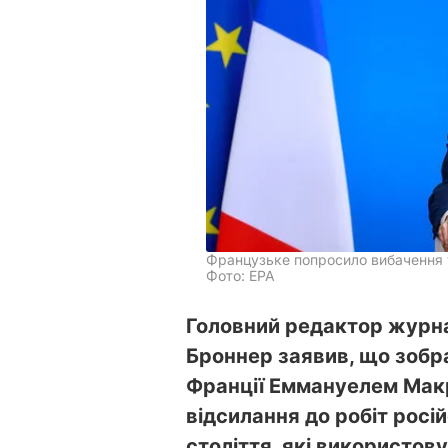
Французьке попросило вибачення 
Фото: EPA
Головний редактор журна
Броннер заявив, що зобр
Франції Еммануелем Макр
відсилання до робіт росі
століття, які використов