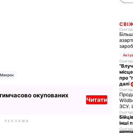
СВІ
Сьогодн
Більш
азарт
зароб
Акту
Сьогодн
"Влуч
місце
 Макрон
про "
далі
Сьогодн
Прода
 тимчасово окупованих
Читати
Wildb
ЗСУ. 
Сьогодн
Бійці
РЕКЛАМА
інші 
Сьогодн