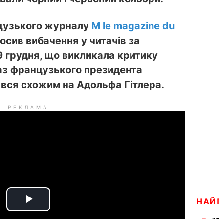
цузького журналу
M le magazine du
сив вибачення у читачів за
9 грудня, що викликала критику
раз французького президента
вся схожим на Адольфа Гітлера.
РЕКЛАМА
НАЙ
P