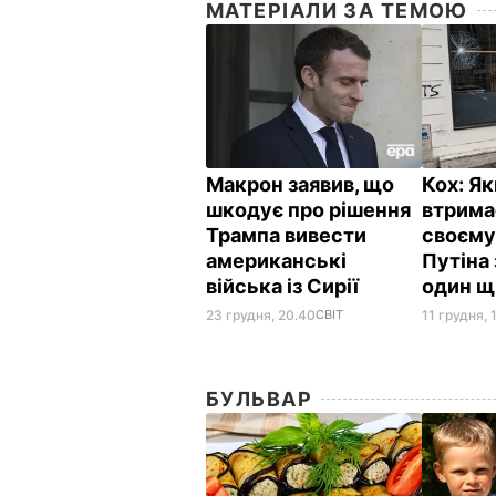
МАТЕРІАЛИ ЗА ТЕМОЮ
Макрон заявив, що
Кох: Я
шкодує про рішення
втрима
Трампа вивести
своєму 
американські
Путіна
війська із Сирії
один щ
23 грудня, 20.40
СВІТ
11 грудня, 
БУЛЬВАР