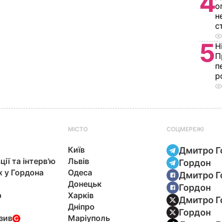
4
о
н
с
5
Н
П
п
р
МІСТО
СОЦМЕРЕЖІ
Київ
Дмитро Г
ції та інтерв'ю
Львів
Гордон
х у Гордона
Одеса
Дмитро Г
Донецьк
Гордон
р
Харків
Дмитро Г
Дніпро
Гордон
зив
Маріуполь