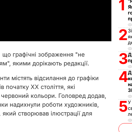
1
"
l
Я
г
п
a
2
З
y
я
д
V
3
 що графічні зображення "не
Д
i
п
ням
", якими дорікають редакції.
4
d
Д
нти містять відсилання до графіки
к
н
e
в початку XX століття, які
З
 червоний кольори. Головред додав,
o
5
У
ки надихнули роботи художників,
с
 який створював ілюстрації для
л