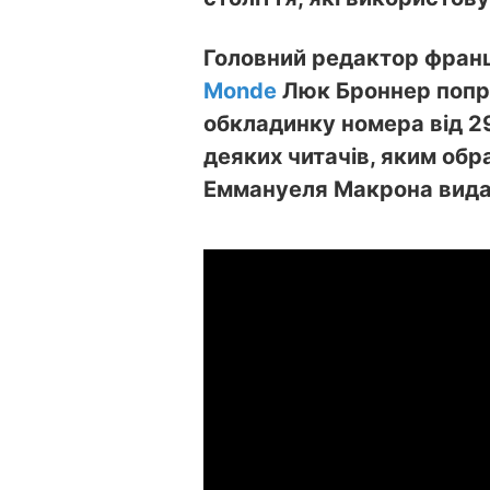
Головний редактор фран
Monde
Люк Броннер попро
обкладинку номера від 2
деяких читачів, яким об
Еммануеля Макрона вида