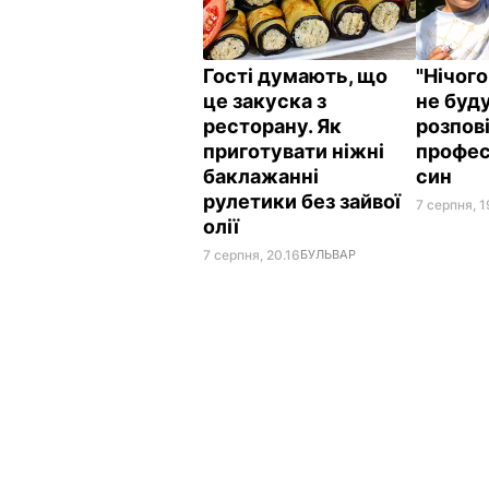
Гості думають, що
"Нічого
це закуска з
не буду
ресторану. Як
розпові
приготувати ніжні
профес
баклажанні
син
рулетики без зайвої
7 серпня, 1
олії
7 серпня, 20.16
БУЛЬВАР