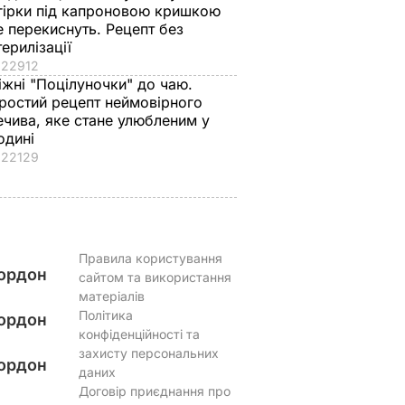
гірки під капроновою кришкою
е перекиснуть. Рецепт без
терилізації
22912
іжні "Поцілуночки" до чаю.
ростий рецепт неймовірного
ечива, яке стане улюбленим у
одині
22129
Правила користування
ордон
сайтом та використання
матеріалів
Політика
ордон
конфіденційності та
захисту персональних
ордон
даних
Договір приєднання про