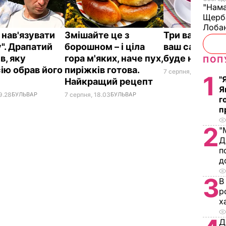
"Нама
Щерба
Лобан
 нав'язувати
Змішайте це з
Три важливі к
". Драпатий
борошном – і ціла
ваш салат із 
в, яку
гора м'яких, наче пух,
буде неймов
ПОП
ію обрав його
пиріжків готова.
7 серпня, 17.29
БУЛЬВ
1
"
Найкращий рецепт
Я
9.28
БУЛЬВАР
7 серпня, 18.03
БУЛЬВАР
г
п
2
"
Д
п
д
3
В
р
х
Д