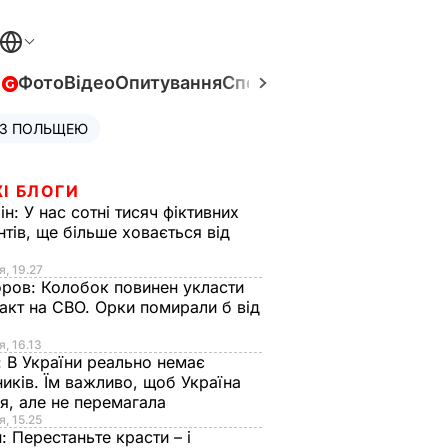
в
Фото
Відео
Опитування
Спецпроєкти
Війна в Укра
 З ПОЛЬЩЕЮ
І БЛОГИ
ін:
У нас сотні тисяч фіктивних
нтів, ще більше ховається від
я, 19.27
оров:
Колобок повинен укласти
акт на СВО. Орки помирали б від
я
я, 16.13
:
В України реально немає
иків. Їм важливо, щоб Україна
я, але не перемагала
я, 15.25
н:
Перестаньте красти – і