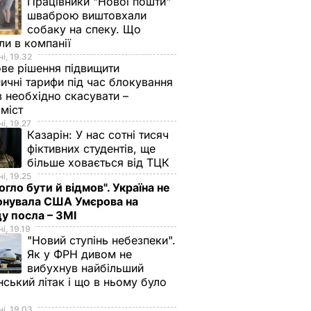
Працівники "Нової пошти"
шваброю виштовхали
собаку на спеку. Що
ли в компанії
і, 19.32
ве рішення підвищити
ничні тарифи під час блокування
в необхідно скасувати –
оміст
сив про
і, 19.27
ня
Казарін:
У нас сотні тисяч
х
фіктивних студентів, ще
більше ховається від ТЦК
заходів
і, 19.25
ти
огло бути й відмов". Україна не
тів"
онувала США Умєрова на
у посла – ЗМІ
і, 19.19
"Новий ступінь небезпеки".
Як у ФРН дивом не
вибухнув найбільший
нський літак і що в ньому було
і, 19.03