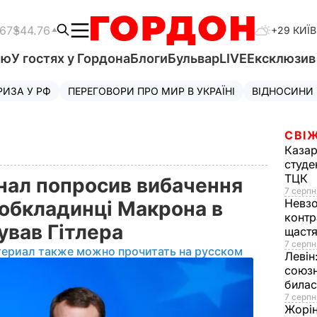
.67
$44.76
+29 КИЇВ
'ю
У гостях у Гордона
Блоги
Бульвар
LIVE
Ексклюзи
РИЗА У РФ
ПЕРЕГОВОРИ ПРО МИР В УКРАЇНІ
ВІДНОСИНИ
СВІЖ
Казар
студе
ТЦК
ал попросив вибачення
7 серпн
Невз
 обкладинці Макрона в
контр
дував Гітлера
щаст
7 серпн
териал также можно прочитать на русском
Левін
союзн
билас
7 серпн
Жорі