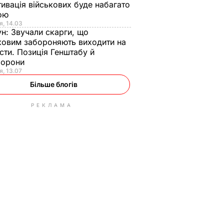
ивація військових буде набагато
ою
я, 14.03
ун:
Звучали скарги, що
ковим забороняють виходити на
сти. Позиція Генштабу й
борони
я, 13.07
Більше блогів
РЕКЛАМА