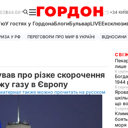
.63
$44.69
+34 КИЇВ
'ю
У гостях у Гордона
Блоги
Бульвар
LIVE
Ексклюзи
РИЗА У РФ
ПЕРЕГОВОРИ ПРО МИР В УКРАЇНІ
ВІДНОСИНИ
СВІ
Пека
лише 
6 серпн
ував про різке скорочення
Богд
1944 
жу газу в Європу
6 серпн
материал также можно прочитать на русском
Яров
шкіль
що во
5 серпн
Клим
боять
моря