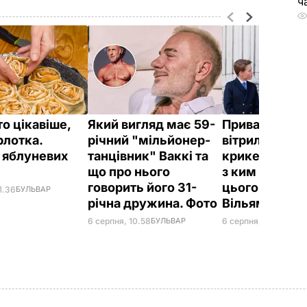
ч
о цікавіше,
Який вигляд має 59-
Приватний ос
рлотка.
річний "мільйонер-
вітрильний сп
 яблуневих
танцівник" Ваккі та
крикет на пля
д
що про нього
з ким відпоч
говорить його 31-
цього літа пр
1.36
БУЛЬВАР
річна дружина. Фото
Вільям
6 серпня, 10.58
БУЛЬВАР
6 серпня, 09.54
БУЛЬ