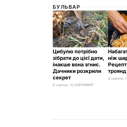
БУЛЬВАР
Цибулю потрібно
Набагат
зібрати до цієї дати,
ніж ша
інакше вона згниє.
Рецепт
Дачники розкрили
троян
секрет
6 серпня, 1
6 серпня, 12.06
БУЛЬВАР