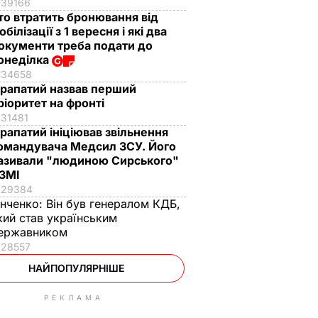
39166
то втратить бронювання від
обілізації з 1 вересня і які два
окументи треба подати до
онеділка
34658
рапатий назвав перший
ріоритет на фронті
31481
рапатий ініціював звільнення
омандувача Медсил ЗСУ. Його
азивали "людиною Сирського"
 ЗМІ
29384
інченко:
Він був генералом КДБ,
кий став українським
ержавником
28557
НАЙПОПУЛЯРНІШЕ
РЕКЛАМА