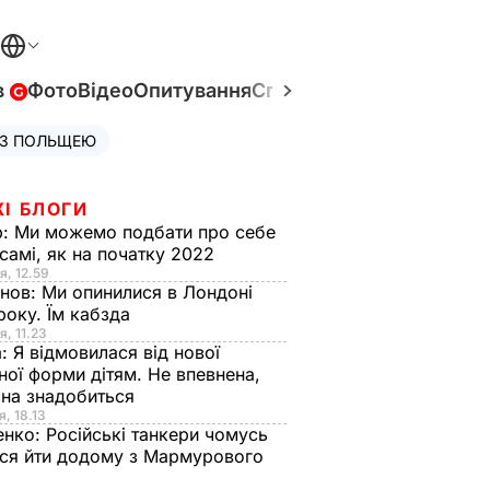
в
Фото
Відео
Опитування
Спецпроєкти
Війна в Укр
 З ПОЛЬЩЕЮ
ЖІ БЛОГИ
р:
Ми можемо подбати про себе
самі, як на початку 2022
я, 12.59
анов:
Ми опинилися в Лондоні
року. Їм кабзда
я, 11.23
а:
Я відмовилася від нової
ної форми дітям. Не впевнена,
на знадобиться
я, 18.13
енко:
Російські танкери чомусь
ся йти додому з Мармурового