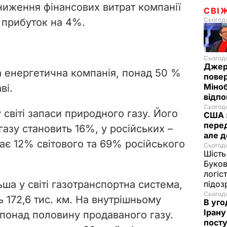
зниження фінансових витрат компанії
СВІ
Сьогодн
 прибуток на 4%.
Сьогодн
Джер
а енергетична компанія, понад 50 %
пове
Міноб
ві.
відпо
Сьогодн
 світі запаси природного газу. Його
США 
перед
газу становить 16%, у російських –
але д
ає 12% світового та 69% російського
Сьогодн
Шість
Буков
логіс
ша у світі газотранспортна система,
підо
Сьогодн
ь 172,6 тис. км. На внутрішньому
В уго
Ірану
 понад половину продаваного газу.
посту