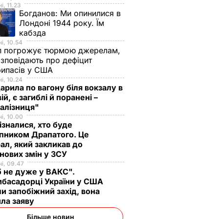
і, 11.23
Богданов:
Ми опинилися в
Лондоні 1944 року. Їм
кабзда
і, 10.54
п погрожує тюрмою джерелам,
озповідають про дефіцит
рипасів у США
і, 10.24
арила по вагону біля вокзалу в
ій, є загиблі й поранені –
залізниця"
і, 10.00
ізналися, хто буде
пником Драпатого. Це
ал, який закликав до
нових змін у ЗСУ
і, 09.47
 не дуже у ВАКС".
басадорці України у США
и запобіжний захід, вона
ила заяву
Більше новин