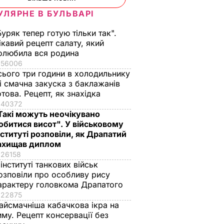
УЛЯРНЕ В БУЛЬВАРІ
Буряк тепер готую тільки так".
ікавий рецепт салату, який
олюбила вся родина
56006
сього три години в холодильнику
 і смачна закуска з баклажанів
отова. Рецепт, як знахідка
40372
Такі можуть неочікувано
обитися висот". У військовому
я
нституті розповіли, як Драпатий
ні
ахищав диплом
азові
26158
 інституті танкових військ
озповіли про особливу рису
ПОЛІТИКА
арактеру головкома Драпатого
22875
айсмачніша кабачкова ікра на
иму. Рецепт консервації без