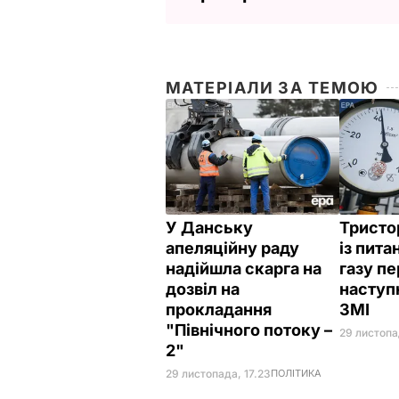
МАТЕРІАЛИ ЗА ТЕМОЮ
У Данську
Тристо
апеляційну раду
із пита
надійшла скарга на
газу п
дозвіл на
наступ
прокладання
ЗМІ
"Північного потоку –
29 листопа
2"
29 листопада, 17.23
ПОЛІТИКА