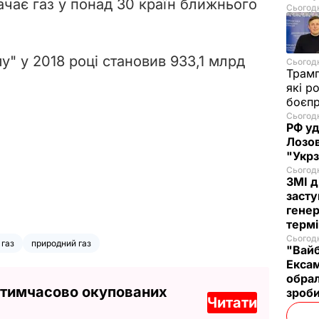
ачає газ у понад 30 країн ближнього
Сьогодн
" у 2018 році становив 933,1 млрд
Сьогодн
Трам
які р
боєп
Сьогодн
РФ уд
Лозов
"Укр
Сьогодн
ЗМІ д
засту
генер
термі
Сьогодн
 газ
природний газ
"Вайб
Ексам
обрал
 тимчасово окупованих
зроб
Читати