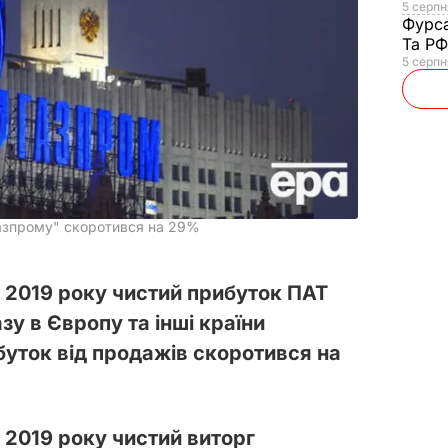
5 серпня
Фурс
Та Р
5 серпн
Газпрому" скоротився на 29%
в 2019 року чистий прибуток ПАТ
зу в Європу та інші країни
буток від продажів скоротився на
 2019 року чистий виторг