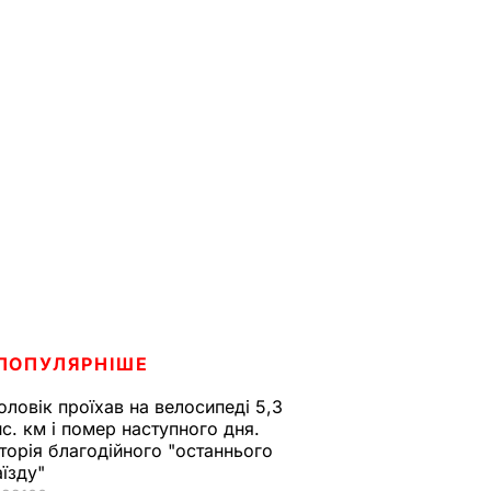
ПОПУЛЯРНІШЕ
оловік проїхав на велосипеді 5,3
ис. км і помер наступного дня.
сторія благодійного "останнього
аїзду"