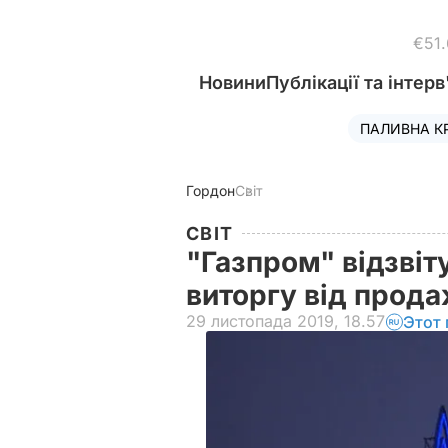
€51
Новини
Публікації та інтерв
ПАЛИВНА К
Гордон
Світ
СВІТ
"Газпром" відзвіт
виторгу від прода
29 листопада 2019, 18.57
Этот 