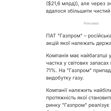
($21,6 млрд))
, але через 
вдалося збільшити чистий
ПАТ "Газпром" – російськ
акцій якої належать держа
Компанія має найбагатші у
частка у світових запасах 
71%. На "Газпром" припад
видобутку газу.
Компанії належить найбіль
протяжність якої становит
ринку "Газпром" реалізує