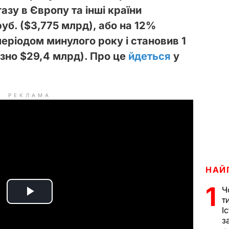
азу в Європу та інші країни
б. ($3,775 млрд), або на 12%
періодом минулого року і становив 1
зно $29,4 млрд). Про це
йдеться
у
РЕКЛАМА
НАЙ
1
Ч
P
т
І
з
l