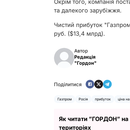
Окрім того, компанія пост
та далекого зарубіжжя.
Чистий прибуток "Газпрому
руб. ($13,4 млрд).
Автор
Редакція
"Гордон"
Поділитися
Газпром
Росія
прибуток
ціна на
Як читати ”ГОРДОН” на
територіях