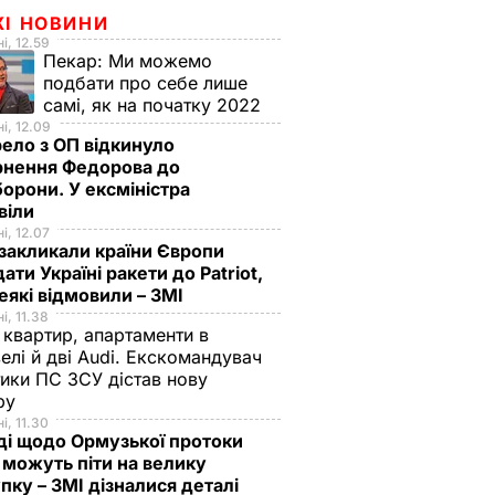
ЖІ НОВИНИ
і, 12.59
Пекар:
Ми можемо
подбати про себе лише
самі, як на початку 2022
і, 12.09
ело з ОП відкинуло
рнення Федорова до
орони. У ексміністра
віли
і, 12.07
закликали країни Європи
ати Україні ракети до Patriot,
еякі відмовили – ЗМІ
і, 11.38
 квартир, апартаменти в
елі й дві Audi. Екскомандувач
тики ПС ЗСУ дістав нову
зру
і, 11.30
ді щодо Ормузької протоки
 можуть піти на велику
пку – ЗМІ дізналися деталі