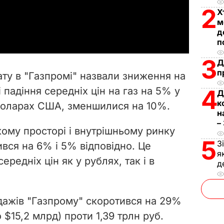
2
Х
a
м
д
y
п
3
V
Д
п
ту в "Газпромі" назвали зниження на
i
 падіння середніх цін на газ на 5% у
4
Д
к
 доларах США, зменшилися на 10%.
d
н
–
e
ому просторі і внутрішньому ринку
5
З
вся на 6% і 5% відповідно. Це
o
я
ередніх цін як у рублях, так і в
д
дажів "Газпрому" скоротився на 29%
 $15,2 млрд) проти 1,39 трлн руб.