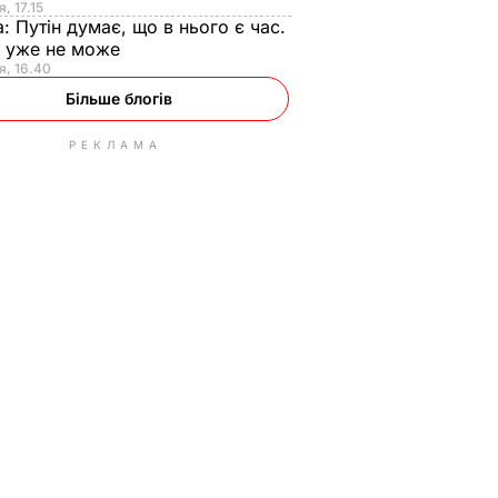
, 17.15
а:
Путін думає, що в нього є час.
Ф уже не може
я, 16.40
Більше блогів
РЕКЛАМА