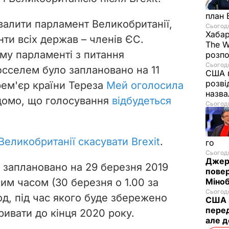
план 
хвалити парламент Великобританії,
Сьогодн
Хабар
ти всіх держав – членів ЄС.
The W
му парламенті з питання
розпо
Сьогодн
сселем було заплановано на 11
США п
розві
рем'єр країни Тереза
Мей оголосила
назв
домо, що голосування
відбудеться
Сьогодн
Великобританії скасувати Brexit
.
го
Сьогодн
Джере
С заплановано на 29 березня 2019
пове
им часом (30 березня о 1.00 за
Міноб
Сьогодн
од, під час якого буде збережено
США з
перед
тривати до кінця 2020 року.
але д