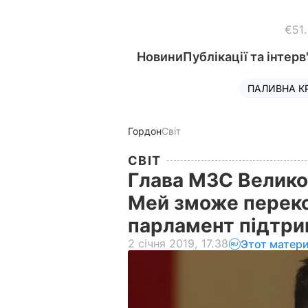
€51
Новини
Публікації та інтерв
ПАЛИВНА К
Гордон
Світ
СВІТ
Глава МЗС Велико
Мей зможе переко
парламент підтри
2 січня 2019, 17.38
Этот матер