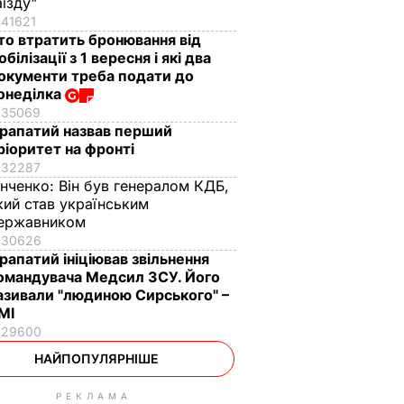
аїзду"
41621
то втратить бронювання від
обілізації з 1 вересня і які два
окументи треба подати до
онеділка
35069
рапатий назвав перший
ріоритет на фронті
32287
інченко:
Він був генералом КДБ,
кий став українським
ержавником
30626
рапатий ініціював звільнення
омандувача Медсил ЗСУ. Його
азивали "людиною Сирського" –
МІ
29600
НАЙПОПУЛЯРНІШЕ
РЕКЛАМА