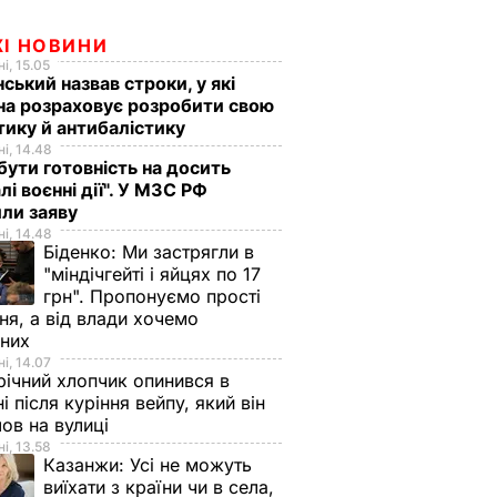
ЖІ НОВИНИ
і, 15.05
ський назвав строки, у які
на розраховує розробити свою
тику й антибалістику
і, 14.48
бути готовність на досить
лі воєнні дії". У МЗС РФ
или заяву
і, 14.48
Біденко:
Ми застрягли в
"міндічгейті і яйцях по 17
грн". Пропонуємо прості
ня, а від влади хочемо
дних
і, 14.07
ічний хлопчик опинився в
ні після куріння вейпу, який він
ов на вулиці
і, 13.58
Казанжи:
Усі не можуть
виїхати з країни чи в села,