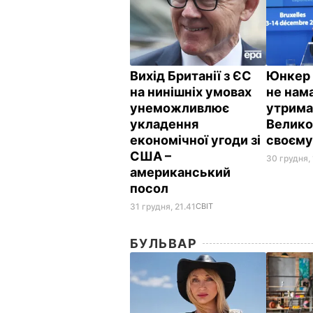
Вихід Британії з ЄС
Юнкер 
на нинішніх умовах
не нам
унеможливлює
утрима
укладення
Велико
економічної угоди зі
своєму
США –
30 грудня,
американський
посол
31 грудня, 21.41
СВІТ
БУЛЬВАР