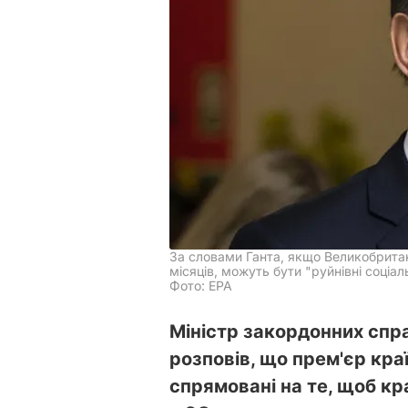
За словами Ганта, якщо Великобрита
місяців, можуть бути "руйнівні соціал
Фото: EPA
Міністр закордонних спр
розповів, що прем'єр кра
спрямовані на те, щоб кр