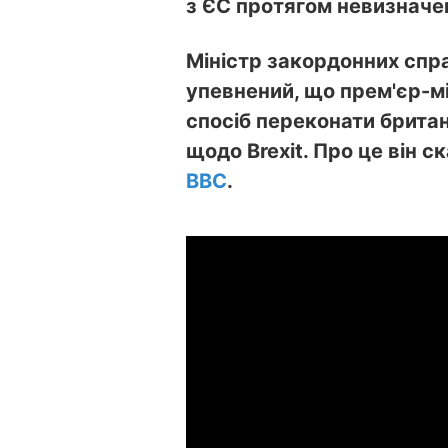
з ЄС протягом невизначе
Міністр закордонних спр
упевнений, що прем'єр-мі
спосіб переконати брита
щодо Brexit. Про це він с
BBC
.