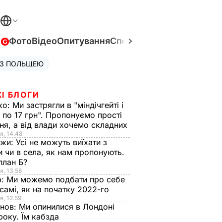
в
Фото
Відео
Опитування
Спецпроєкти
Війна в Укра
 З ПОЛЬЩЕЮ
І БЛОГИ
ко:
Ми застрягли в "міндічгейті і
 по 17 грн". Пропонуємо прості
ня, а від влади хочемо складних
я, 14.48
нжи:
Усі не можуть виїхати з
и чи в села, як нам пропонують.
план Б?
я, 13.58
р:
Ми можемо подбати про себе
самі, як на початку 2022-го
я, 12.59
анов:
Ми опинилися в Лондоні
року. Їм кабзда