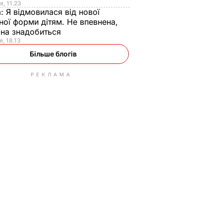
я, 11.23
а:
Я відмовилася від нової
ної форми дітям. Не впевнена,
на знадобиться
я, 18.13
Більше блогів
РЕКЛАМА