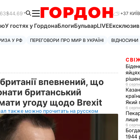
.63
$44.69
+37 КИЇВ
'ю
У гостях у Гордона
Блоги
Бульвар
LIVE
Ексклюзи
РИЗА У РФ
ПЕРЕГОВОРИ ПРО МИР В УКРАЇНІ
ВІДНОСИНИ
СВІЖ
Біден
яйцях
рішен
британії впевнений, що
6 серпн
Каза
нати британський
країн
мати угоду щодо Brexit
Який 
6 серпн
иал также можно прочитать на русском
Пека
лише 
6 серпн
Богд
1944 