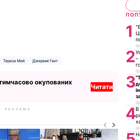
ПОП
1
"
Ц
п
2
У
–
Тереза Мей
Джеремі Гант
г
3
"
 тимчасово окупованих
д
Читати
і
з
4
В
РЕКЛАМА
р
х
5
Н