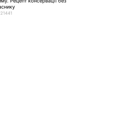
иму. Рецепт консервації без
аснику
21441
ад
Парламент
ії
Великобританії
бати
проведе
 січня
голосування щодо
Brexit після 14 січня
17 грудня, 22.56
СВІТ