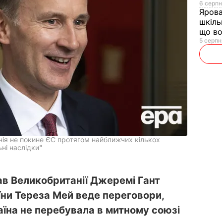
6 серпн
Яров
шкіль
що во
5 серпн
нія не покине ЄС протягом найближчих кількох
ьні наслідки"
ав Великобританії Джеремі Гант
їни Тереза Мей веде переговори,
аїна не перебувала в митному союзі