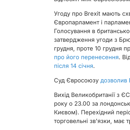
Угоду про Brexit мають с
Європарламент і парламен
Голосування в британсько
затвердження угоди з Брю
грудня, проте 10 грудня п
про його перенесення
.
Ві
після 14 січня
.
Суд Євросоюзу
дозволив 
Вихід Великобританії з Є
року о 23.00 за лондонськ
Києвом). Перехідний пері
торговельні зв'язки, має 