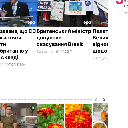
з
ч
заявив, що ЄС
Британський міністр
Палата гром
агається
допустив
Великобритан
ти
скасування Brexit
відновить де
британію у
щодо Brexit 9
30 грудня, 10.05
СВІТ
 складі
20 грудня, 20.15
СВІТ
 19.20
ПОЛІТИКА