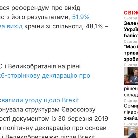
увся референдум про вихід
СВІ
но з його результатами,
51,9%
Сьогодн
Зелен
а вихід
країни зі спільноти, 48,1% –
Украї
баліс
Сьогодн
"Має 
трива
зроб
 і Великобританія на рівні
Сьогодн
26-сторінкову декларацію про
рішен
скла
хвалили угоду щодо Brexit
.
Сьогодн
Семир
онувала структурам Євросоюзу
лікар
ості документом із 30 березня 2019
знайш
Сьогодн
а політичну декларацію про основи
і Великобританією після Brexit.