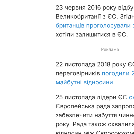
23 червня 2016 року відб
Великобританії з ЄС. Згід
британців проголосували з
хотіли залишитися в ЄС.
22 листопада 2018 року ЄС
переговірників
погодили 
майбутні відносини
.
25 листопада лідери ЄС
с
Європейська рада запроп
забезпечити набуття чинн
року. Рада також схвалил
відносин між Євросоюзом 