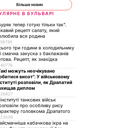
Більше новин
УЛЯРНЕ В БУЛЬВАРІ
Буряк тепер готую тільки так".
ікавий рецепт салату, який
олюбила вся родина
58795
сього три години в холодильнику
 і смачна закуска з баклажанів
отова. Рецепт, як знахідка
40776
Такі можуть неочікувано
обитися висот". У військовому
нституті розповіли, як Драпатий
ахищав диплом
26627
 інституті танкових військ
озповіли про особливу рису
арактеру головкома Драпатого
23539
айсмачніша кабачкова ікра на