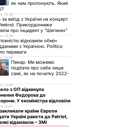
як нам пропонують. Який
Б?
і, 13.39
 за виїзд з України на концерт
eeknd. Прикордонники
віли про інцидент у "Шегинях"
і, 13.08
овністю відновили обмін
дданими з Україною. Politico
ало переваги
і, 12.59
Пекар:
Ми можемо
подбати про себе лише
самі, як на початку 2022-
і, 12.09
ло з ОП відкинуло
рнення Федорова до
орони. У ексміністра відповіли
і, 12.07
акликали країни Європи
ати Україні ракети до Patriot,
еякі відмовили – ЗМІ