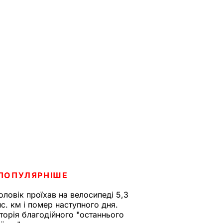
ПОПУЛЯРНІШЕ
оловік проїхав на велосипеді 5,3
ис. км і помер наступного дня.
сторія благодійного "останнього