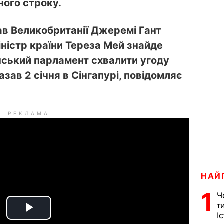
ного строку.
ав Великобританії Джеремі Гант
ністр країни Тереза Мей знайде
нський парламент схвалити угоду
казав 2 січня в Сінгапурі, повідомляє
РЕКЛАМА
НАЙ
1
Ч
т
І
P