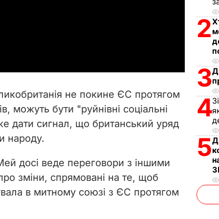
з
l
2
Х
м
a
д
п
y
3
Д
V
п
ликобританія не покине ЄС протягом
4
З
i
в, можуть бути "руйнівні соціальні
я
д
же дати сигнал, що британський уряд
d
и народу.
5
Д
e
к
н
Мей досі веде переговори з іншими
o
З
ро зміни, спрямовані на те, щоб
вала в митному союзі з ЄС протягом