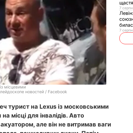
щаст
7 серпн
Левін
союзн
билас
7 серпн
 із місцевими
лейдоскопе новостей / Facebook
еч турист на Lexus із московськими
а місці для інвалідів. Авто
акуатором, але він не витримав ваги