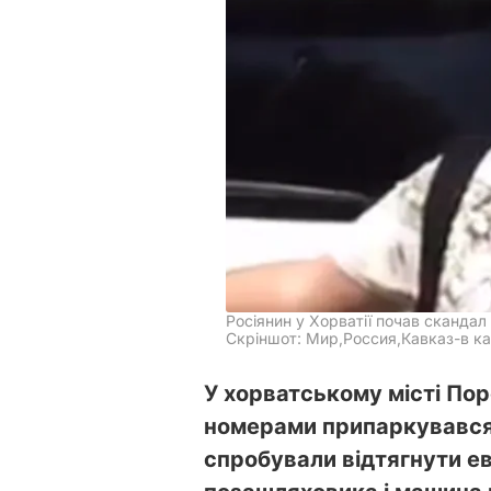
Росіянин у Хорватії почав скандал
Скріншот: Мир,Россия,Кавказ-в ка
У хорватському місті Пор
номерами припаркувався н
спробували відтягнути ев