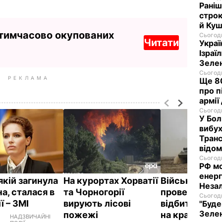
Раніш
строк
й Куш
 тимчасово окупованих
Сьогодн
Читати
Украї
Ізраї
Зеле
Сьогодн
РЕКЛАМА
Ще 80
про п
армії
Сьогодн
У Бол
вибух
Транс
відо
Сьогодн
РФ м
енерг
якій загинула
На курортах Хорватії
Війська НАТО
Незал
а, сталася в
та Чорногорії
провели навч
Сьогодн
ї – ЗМІ
вирують лісові
відбиття нап
"Буде
Зелен
пожежі
на країни Бал
НАДЗВИЧАЙНІ