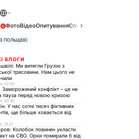
в
Фото
Відео
Опитування
Спецпроєкти
Війна в Укра
 З ПОЛЬЩЕЮ
І БЛОГИ
швілі:
Ми витягли Грузію з
ської трясовини. Нам цього не
ачили
я, 02.00
:
Заморожений конфлікт – це не
а пауза перед новою кризою
я, 00.56
ін:
У нас сотні тисяч фіктивних
нтів, ще більше ховається від
я, 19.27
оров:
Колобок повинен укласти
акт на СВО. Орки помирали б від