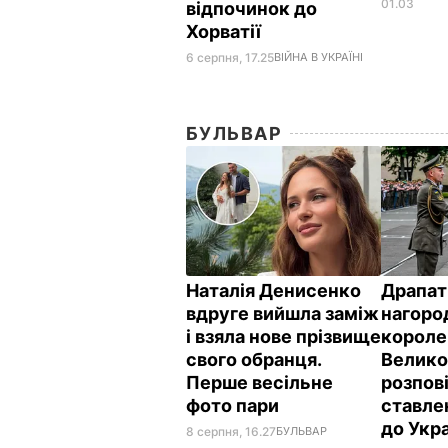
01.03
відпочинок до
Хорватії
6 серпня, 17.25
ВІЙНА В УКРАЇНІ
БУЛЬВАР
Наталія Денисенко
Драпат
вдруге вийшла заміж
нагоро
і взяла нове прізвище
короле
свого обранця.
Велико
Перше весільне
розпов
фото пари
ставле
до Укр
8 серпня, 16.27
БУЛЬВАР