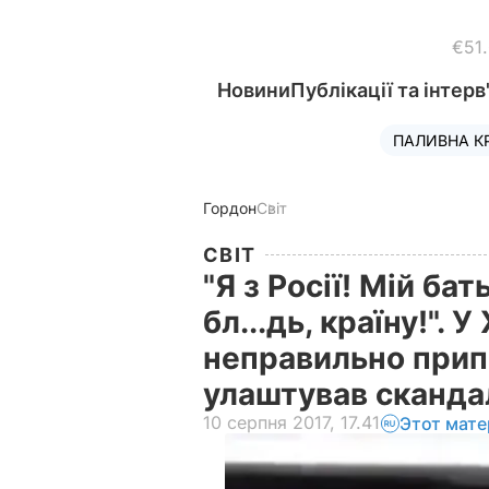
€51
Новини
Публікації та інтерв
ПАЛИВНА К
Гордон
Світ
СВІТ
"Я з Росії! Мій бат
бл...дь, країну!". 
неправильно прип
улаштував сканда
10 серпня 2017, 17.41
Этот мате