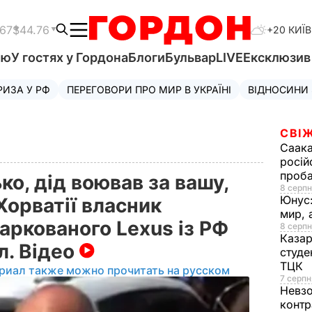
.67
$44.76
+20 КИЇВ
'ю
У гостях у Гордона
Блоги
Бульвар
LIVE
Ексклюзи
РИЗА У РФ
ПЕРЕГОВОРИ ПРО МИР В УКРАЇНІ
ВІДНОСИНИ
СВІЖ
Саака
росій
проб
ько, дід воював за вашу,
8 серпн
Юнус
У Хорватії власник
мир, 
аркованого Lexus із РФ
8 серпн
Казар
л. Відео
студе
ТЦК
риал также можно прочитать на русском
7 серпн
Невз
контр