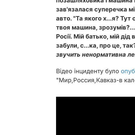
позашляховика і машина 
зав'язалася суперечка м
авто. "Та якого х...я? Тут
твоя машина, зрозумів?... 
Росії. Мій батько, мій дід 
забули, с...ка, про це, так
звучить ненормативна ле
Відео інциденту було
опуб
"Мир,Россия,Кавказ-в кал