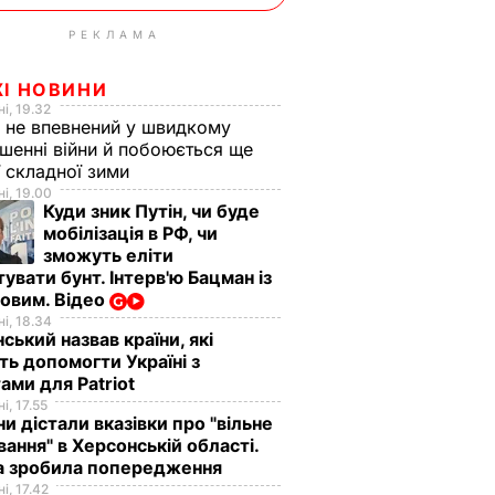
РЕКЛАМА
ЖІ НОВИНИ
і, 19.32
 не впевнений у швидкому
шенні війни й побоюється ще
ї складної зими
і, 19.00
Куди зник Путін, чи буде
мобілізація в РФ, чи
зможуть еліти
увати бунт. Інтерв'ю Бацман із
овим. Відео
і, 18.34
ський назвав країни, які
ь допомогти Україні з
ами для Patriot
і, 17.55
ни дістали вказівки про "вільне
ання" в Херсонській області.
а зробила попередження
і, 17.42