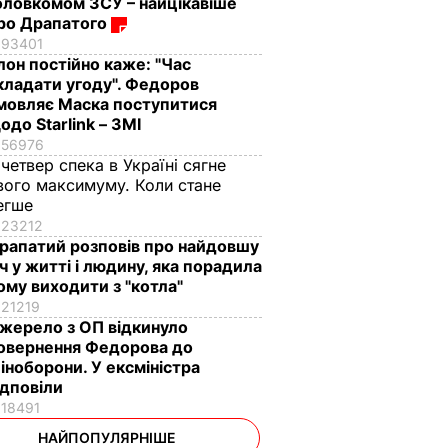
оловкомом ЗСУ – найцікавіше
ро Драпатого
93401
Ілон постійно каже: "Час
кладати угоду". Федоров
мовляє Маска поступитися
одо Starlink – ЗМІ
56976
 четвер спека в Україні сягне
вого максимуму. Коли стане
егше
23212
рапатий розповів про найдовшу
іч у житті і людину, яка порадила
ому виходити з "котла"
21219
жерело з ОП відкинуло
овернення Федорова до
іноборони. У ексміністра
ідповіли
18491
НАЙПОПУЛЯРНІШЕ