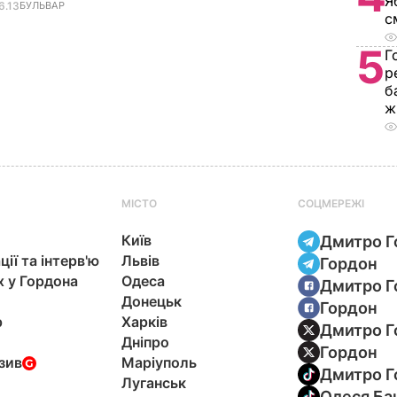
Я
6.13
БУЛЬВАР
с
5
Г
р
б
ж
МІСТО
СОЦМЕРЕЖІ
Київ
Дмитро Г
ції та інтерв'ю
Львів
Гордон
х у Гордона
Одеса
Дмитро Г
Донецьк
Гордон
р
Харків
Дмитро Г
Дніпро
Гордон
зив
Маріуполь
Дмитро Г
Луганськ
Олеся Ба