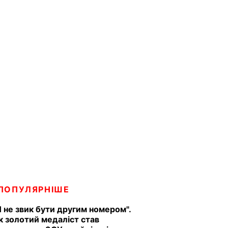
ПОПУЛЯРНІШЕ
Я не звик бути другим номером".
к золотий медаліст став