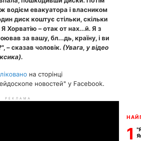
впала, пошкодивши диски. Потім
іж водієм евакуатора і власником
 один диск коштує стільки, скільки
Я Хорватію – отак от нах...й. Я з
воював за вашу, бл...дь, країну, і ви
?", – сказав чоловік.
(Увага, у відео
ксика).
ліковано
на сторінці
ейдоскопе новостей" у Facebook.
РЕКЛАМА
НАЙ
1
"
Я