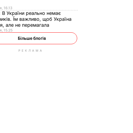
я
я, 16.13
:
В України реально немає
иків. Їм важливо, щоб Україна
я, але не перемагала
я, 15.25
Більше блогів
РЕКЛАМА