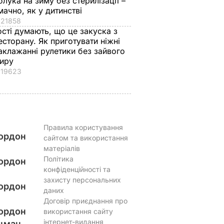
блука на зиму без стерилізації –
мачно, як у дитинстві
21858
ості думають, що це закуска з
есторану. Як приготувати ніжні
аклажанні рулетики без зайвого
иру
19623
Правила користування
ордон
сайтом та використання
матеріалів
Політика
ордон
конфіденційності та
захисту персональних
ордон
даних
Договір приєднання про
ордон
використання сайту
інтернет-видання
цман