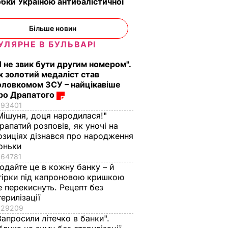
бки Україною антибалістичної
усю донбаську
криваву авантюру
Кремля
Більше новин
18 червня, 13.42
ВІЙНА В УКРАЇНІ
УЛЯРНЕ В БУЛЬВАРІ
Я не звик бути другим номером".
к золотий медаліст став
оловкомом ЗСУ – найцікавіше
ро Драпатого
93401
Мішуня, доця народилася!"
рапатий розповів, як уночі на
озиціях дізнався про народження
оньки
вів про
Кулеба пояснив,
Як досвідчені
64781
 Путіна
чому Трамп
городники обирают
одайте це в кожну банку – й
нні
насправді
найсолодший кавун
гірки під капроновою кришкою
причепився до
Сім ознак стиглої й
е перекиснуть. Рецепт без
костюма
соковитої ягоди
терилізації
Зеленського
29209
8 серпня, 00.05
БУЛЬВАР
Запросили літечко в банки".
8 серпня, 07.07
СВІТ