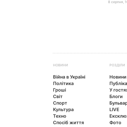
8 серпня, 1
НОВИНИ
РОЗДІЛИ
Війна в Україні
Новини
Політика
Публіка
Гроші
У гостя
Світ
Блоги
Спорт
Бульва
Культура
LIVE
Техно
Ексклю
Спосіб життя
Фото