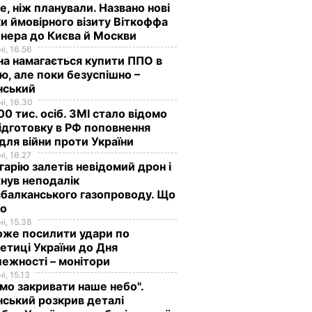
е, ніж планували. Названо нові
и ймовірного візиту Віткоффа
нера до Києва й Москви
і, 16.56
на намагається купити ППО в
лю, але поки безуспішно –
нський
і, 16.30
0 тис. осіб. ЗМІ стало відомо
ідготовку в РФ поповнення
 для війни проти України
і, 16.27
гарію залетів невідомий дрон і
нув неподалік
балканського газопроводу. Що
мо
і, 15.38
оже посилити удари по
етиці України до Дня
Тимчук:
ежності – монітори
ання з
"Хорватський
і, 15.13
аду РФ
сценарій" умить
мо закривати наше небо".
ський розкрив деталі
тії
множить на нуль