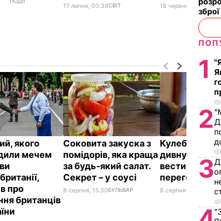
розро
ПОДІЇ
17 липня, 00.38
СВІТ
18 червня, 18.20
СВІТ
зброї
ПОП
1
"
Я
г
п
2
"
Д
п
д
ий, якого
Соковита закуска з
Кулеба розпо
дили мечем
помідорів, яка краща
дивну манеру
3
Д
ви
за будь-який салат.
вести телефо
о
британії,
Секрет – у соусі
переговори
н
ів про
8 серпня, 15.30
БУЛЬВАР
8 серпня, 10.25
СВІТ
с
ння британців
4
аїни
"