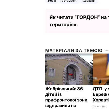
Росія
автомобілі
Хорватія
Як читати ”ГОРДОН” на
територіях
МАТЕРІАЛИ ЗА ТЕМОЮ
Жебрівський: 86
ДТП, у 
дітей із
Бережн
прифронтової зони
Хорваті
відправили на
6 серпня,