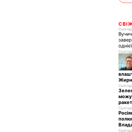
СВІ
Сьогодн
Вучич
завер
одніє
Сьогодн
влашт
Жирн
Сьогодн
Зелен
можут
ракет
Сьогодн
Росія
полюв
Влад
Сьогодн