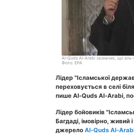
Al-Quds Al-Arabi зазначає, що аль-
Фото: EPA
Лідер "Ісламської держав
переховується в селі біл
пише Al-Quds Al-Arabi, 
Лідер бойовиків "Ісламсь
Багдаді, імовірно, живий 
джерело
Al-Quds Al-Arab