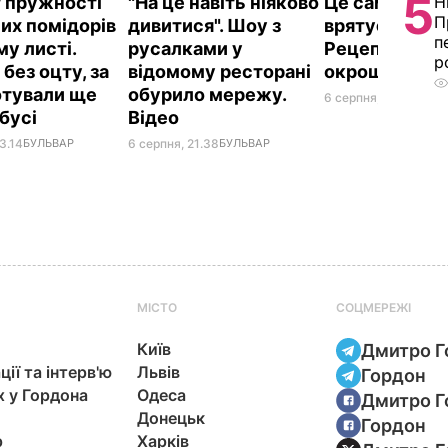
5
 пружності
"На це навіть ніяково
Це саме те, 
Н
П
их помідорів
дивитися". Шоу з
врятує у спек
п
му листі.
русалками у
Рецепт смач
р
без оцту, за
відомому ресторані
окрошки
отували ще
обурило мережу.
6 серпня, 18.21
БУЛЬ
абусі
Відео
3.14
БУЛЬВАР
6 серпня, 21.38
БУЛЬВАР
МІСТО
СОЦМЕРЕЖІ
Київ
Дмитро Г
ції та інтерв'ю
Львів
Гордон
х у Гордона
Одеса
Дмитро Г
Донецьк
Гордон
р
Харків