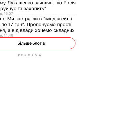
ому Лукашенко заявляв, що Росія
зруйнує та захопить"
я, 16.07
ко:
Ми застрягли в "міндічгейті і
 по 17 грн". Пропонуємо прості
ня, а від влади хочемо складних
я, 14.48
Більше блогів
РЕКЛАМА