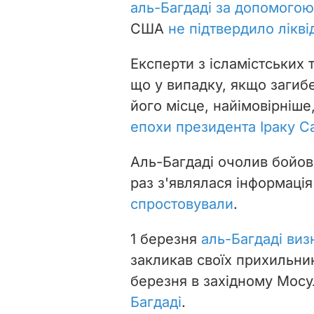
аль-Багдаді за допомогою
США
не підтвердило лікві
Експерти з ісламістських
що у випадку, якщо загиб
його місце, найімовірніш
епохи президента Іраку 
Аль-Багдаді очолив бойови
раз з'являлася інформація
спростовували
.
1 березня
аль-Багдаді виз
закликав своїх прихильникі
березня в західному Мосу
Багдаді
.