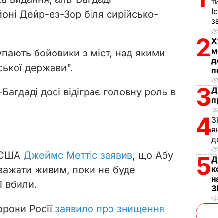
т
i
І
йоні Дейр-ез-Зор біля сирійсько-
з
d
2
Х
м
e
упають бойовики з міст, над якими
д
ської держави".
п
o
3
Д
Багдаді досі відіграє головну роль в
п
4
З
я
д
и США
Джеймс Меттіс заявив
, що Абу
5
Д
вважати живим, поки не буде
к
н
і вбили.
З
орони Росії
заявило про знищення