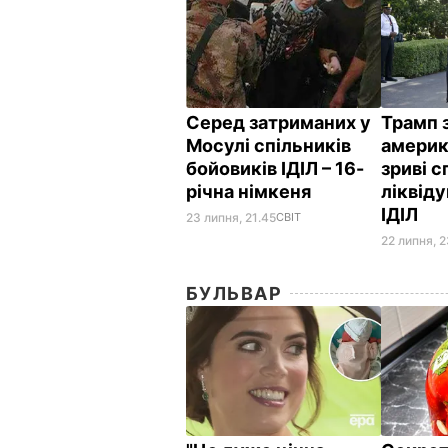
Серед затриманих у
Трамп 
Мосулі спільників
америк
бойовиків ІДІЛ – 16-
зриві 
річна німкеня
ліквід
ІДІЛ
23 липня, 21.45
СВІТ
22 липня, 2
БУЛЬВАР