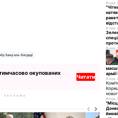
Вчора, 
"Чітк
натяк
ракет
відст
Вчора, 
Зелен
спеці
проти
Вчора, 
Абу Бакр аль-Багдаді
масш
 тимчасово окупованих
армії
Читати
Вчора, 
Коміт
Корец
новог
РЕКЛАМА
Вчора, 
"Місц
Донец
ймові