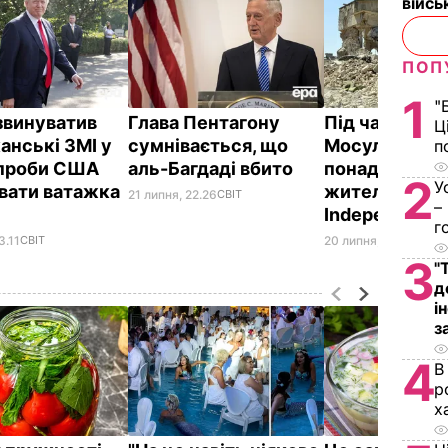
війс
ПОП
1
"
звинуватив
Глава Пентагону
Під час визв
Ц
анські ЗМІ у
сумнівається, що
Мосула загин
п
спроби США
аль-Багдаді вбито
понад 40 тис
2
У
увати ватажка
жителів – Th
21 липня, 22.26
СВІТ
–
Independent
г
3.11
СВІТ
20 липня, 12.30
СВІТ
3
"
д
і
з
4
В
р
х