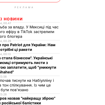
РЕКЛАМА
ЖІ НОВИНИ
і, 00.47
ьба за владу. У Мексиці під час
го ефіру в TikTok застрелили
ого блогера
і, 00.29
 про Patriot для України: Нам
отрібні ці ракети
і, 00.13
а стала бізнесом". Українські
иємці отримують листи з
ою заплатити, щоб "уникнути
Shahed"
23.58
 почав тиснути на Набіулліну і
в тон спілкування. Із чим це
бути пов'язано
23.28
ов назвав "найкращу зброю"
 російської балістики