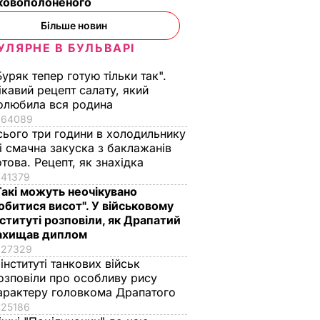
ьковополоненого
Більше новин
УЛЯРНЕ В БУЛЬВАРІ
Буряк тепер готую тільки так".
олення
Трамп на догоду
ікавий рецепт салату, який
уло
Росії скасував
олюбила вся родина
. мирних
програму підтримки
64089
сього три години в холодильнику
e
сирійської опозиції –
 і смачна закуска з баклажанів
The Washington Post
отова. Рецепт, як знахідка
20 липня, 00.48
СВІТ
41379
Такі можуть неочікувано
обитися висот". У військовому
нституті розповіли, як Драпатий
ахищав диплом
27329
 інституті танкових військ
озповіли про особливу рису
арактеру головкома Драпатого
25186