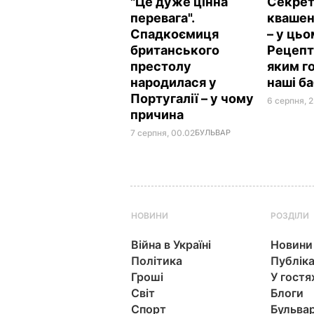
"Це дуже цінна
Секрет
перевага".
квашен
Спадкоємиця
– у цьо
британського
Рецепт 
престолу
яким г
народилася у
наші б
Португалії – у чому
6 серпня, 2
причина
7 серпня, 00.02
БУЛЬВАР
НОВИНИ
РОЗДІЛИ
Війна в Україні
Новини
Політика
Публіка
Гроші
У гостя
Світ
Блоги
Спорт
Бульва