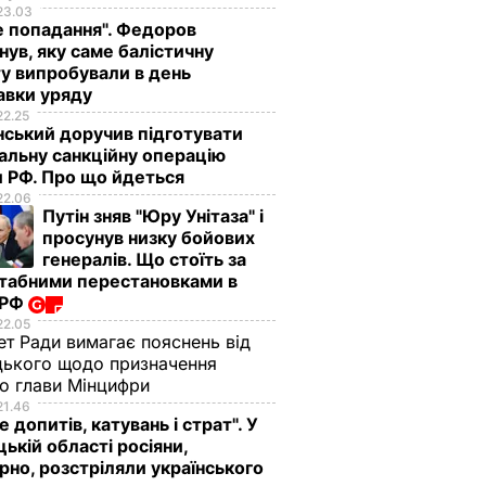
23.03
е попадання". Федоров
нув, яку саме балістичну
у випробували в день
авки уряду
22.25
ський доручив підготувати
альну санкційну операцію
 РФ. Про що йдеться
22.06
Путін зняв "Юру Унітаза" і
просунув низку бойових
генералів. Що стоїть за
табними перестановками в
 РФ
22.05
ет Ради вимагає пояснень від
ького щодо призначення
о глави Мінцифри
21.46
е допитів, катувань і страт". У
ькій області росіяни,
рно, розстріляли українського