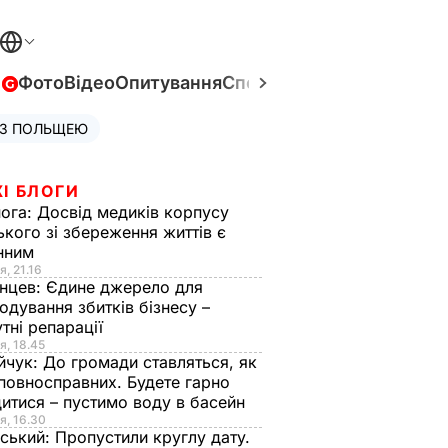
в
Фото
Відео
Опитування
Спецпроєкти
Війна в Укра
 З ПОЛЬЩЕЮ
І БЛОГИ
нога:
Досвід медиків корпусу
ького зі збереження життів є
інним
я, 21.16
нцев:
Єдине джерело для
одування збитків бізнесу –
тні репарації
я, 18.45
йчук:
До громади ставляться, як
повносправних. Будете гарно
итися – пустимо воду в басейн
я, 16.30
ський:
Пропустили круглу дату.