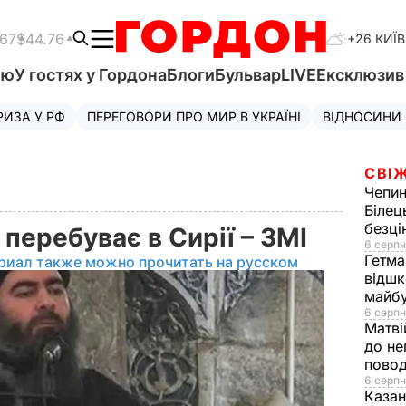
.67
$44.76
+26 КИЇВ
'ю
У гостях у Гордона
Блоги
Бульвар
LIVE
Ексклюзи
РИЗА У РФ
ПЕРЕГОВОРИ ПРО МИР В УКРАЇНІ
ВІДНОСИНИ
СВІЖ
Чепи
Білец
безц
 перебуває в Сирії – ЗМІ
6 серпн
Гетма
риал также можно прочитать на русском
відшк
майбу
6 серпн
Матві
до не
повод
6 серпн
Казан