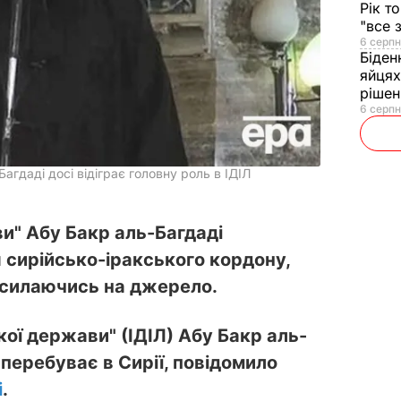
Рік т
"все 
6 серпн
Біден
яйцях
рішен
6 серпн
Багдаді досі відіграє головну роль в ІДІЛ
и" Абу Бакр аль-Багдаді
я сирійсько-іракського кордону,
посилаючись на джерело.
кої держави" (ІДІЛ) Абу Бакр аль-
і перебуває в Сирії, повідомило
i
.