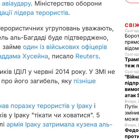
 авіаудару
. Міністерство оборони
дації лідера терористів
.
СВІ
 терористичних угруповань уважають,
Сьогодн
Борот
ель аль-Багдаді буде підтверджено,
прямо
е, займе
один із військових офіцерів
відом
Сьогодн
Саддама Хусейна
, писало
Reuters
.
Трамп
теж п
ків ІДІЛ у червні 2014 року. У ЗМІ не
Сьогодн
"Війн
 про його загибель, яку
пізніше
підпр
вимог
атак 
Вчора, 
нав поразку терористів у Іраку
і
Путін
зміни
в у Іраку "тікати чи ховатися".
5
може 
лі
армія Іраку затримала кузена аль-
Вчора, 
Федор
проти