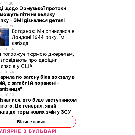
і, 11.30
ді щодо Ормузької протоки
 можуть піти на велику
пку – ЗМІ дізналися деталі
і, 11.23
Богданов:
Ми опинилися в
Лондоні 1944 року. Їм
кабзда
і, 10.54
п погрожує тюрмою джерелам,
озповідають про дефіцит
рипасів у США
і, 10.24
арила по вагону біля вокзалу в
ій, є загиблі й поранені –
алізниця"
рше
і, 10.00
ізналися, хто буде заступником
ох
того. Це генерал, який
кав до термінових змін у ЗСУ
Більше новин
ті від
у
УЛЯРНЕ В БУЛЬВАРІ