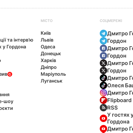
МІСТО
СОЦМЕРЕЖІ
Київ
Дмитро Г
ції та інтерв'ю
Львів
Гордон
х у Гордона
Одеса
Дмитро Г
Донецьк
Гордон
р
Харків
Дмитро Г
Дніпро
Гордон
зив
Маріуполь
Дмитро Г
Луганськ
Олеся Ба
Дмитро Г
ання
Flipboard
e-шоу
RSS
оєкти
У гостях 
Гордона
Дмитро Г