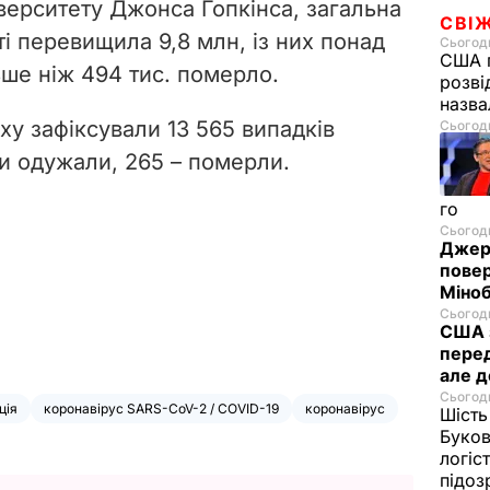
верситету Джонса Гопкінса, загальна
СВІ
іті перевищила 9,8 млн, із них понад
Сьогодн
США п
ьше ніж 494 тис. померло.
розві
назв
аху зафіксували 13 565 випадків
Сьогодн
ни одужали, 265 – померли.
го
Сьогодн
Джере
пове
Міноб
Сьогодн
США з
перед
але д
Сьогодн
ція
коронавірус SARS-CoV-2 / COVID-19
коронавірус
Шість
Буков
логіс
підо