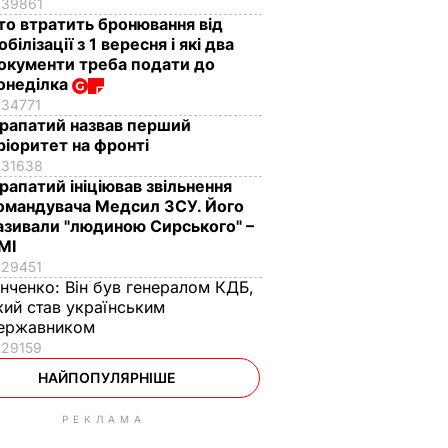
39861
то втратить бронювання від
обілізації з 1 вересня і які два
окументи треба подати до
онеділка
34771
рапатий назвав перший
ріоритет на фронті
31638
рапатий ініціював звільнення
омандувача Медсил ЗСУ. Його
азивали "людиною Сирського" –
МІ
29451
інченко:
Він був генералом КДБ,
кий став українським
ержавником
29159
НАЙПОПУЛЯРНІШЕ
РЕКЛАМА