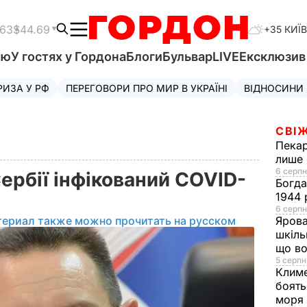
.63
$44.69
+35 КИЇВ
'ю
У гостях у Гордона
Блоги
Бульвар
LIVE
Ексклюзи
РИЗА У РФ
ПЕРЕГОВОРИ ПРО МИР В УКРАЇНІ
ВІДНОСИНИ
СВІЖ
Пека
лише 
6 серпн
ербії інфікований COVID-
Богд
1944 
6 серпн
териал также можно прочитать на русском
Яров
шкіль
що во
5 серпн
Клим
боять
моря