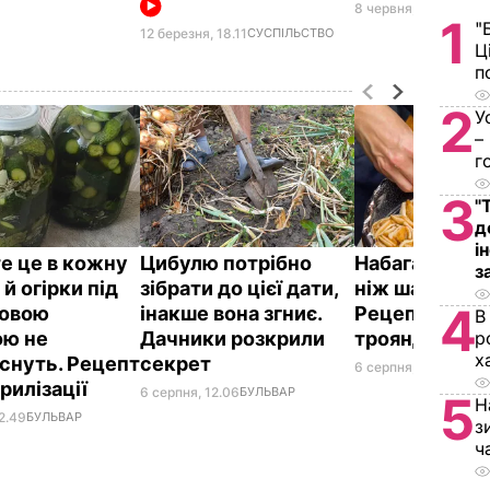
8 червня, 18.45
СВІТ
1
"
12 березня, 18.11
СУСПІЛЬСТВО
Ц
п
2
У
–
г
3
"
д
і
е це в кожну
Цибулю потрібно
Набагато ціка
з
 й огірки під
зібрати до цієї дати,
ніж шарлотка
4
новою
інакше вона згниє.
Рецепт яблу
В
ю не
Дачники розкрили
троянд
р
х
снуть. Рецепт
секрет
6 серпня, 11.36
БУЛЬ
рилізації
6 серпня, 12.06
БУЛЬВАР
5
Н
2.49
БУЛЬВАР
з
ч