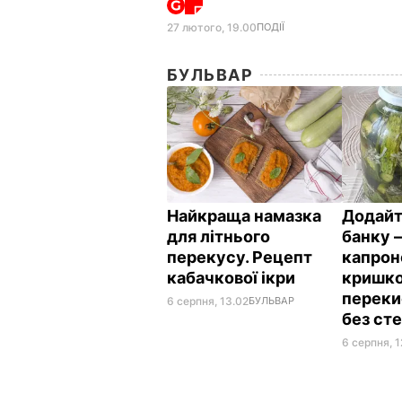
27 лютого, 19.00
ПОДІЇ
БУЛЬВАР
Найкраща намазка
Додайт
для літнього
банку –
перекусу. Рецепт
капро
кабачкової ікри
кришко
переки
6 серпня, 13.02
БУЛЬВАР
без сте
6 серпня, 1