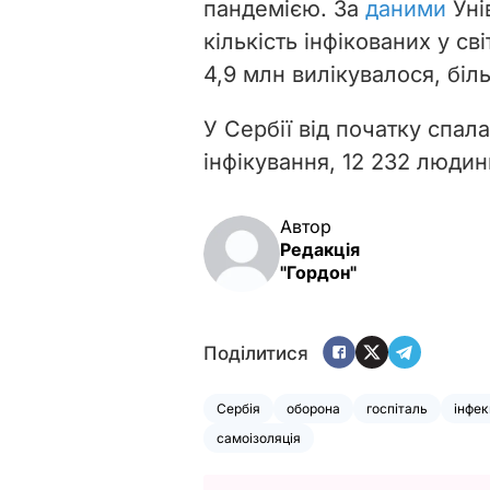
пандемією. За
даними
Уні
кількість інфікованих у св
4,9 млн вилікувалося, біл
У Сербії від початку спал
інфікування, 12 232 люди
Автор
Редакція
"Гордон"
Поділитися
Сербія
оборона
госпіталь
інфек
самоізоляція