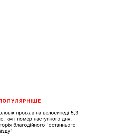
ПОПУЛЯРНІШЕ
оловік проїхав на велосипеді 5,3
ис. км і помер наступного дня.
сторія благодійного "останнього
аїзду"