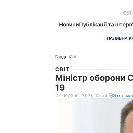
€51
Новини
Публікації та інтерв
ПАЛИВНА К
Гордон
Світ
СВІТ
Міністр оборони С
19
27 червня 2020, 15.59
Этот ма