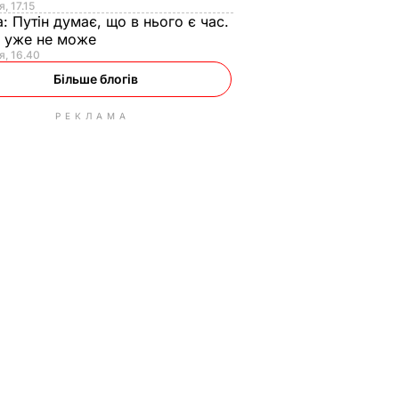
, 17.15
а:
Путін думає, що в нього є час.
Ф уже не може
я, 16.40
Більше блогів
РЕКЛАМА