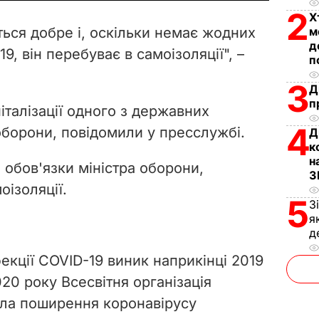
V
2
Х
ться добре і, оскільки немає жодних
м
i
д
9, він перебуває в самоізоляції", –
п
d
3
Д
п
e
піталізації одного з державних
4
 оборони, повідомили у пресслужбі.
Д
o
к
н
 обов'язки міністра оборони,
З
ізоляції.
5
З
я
д
екції COVID-19 виник наприкінці 2019
020 року Всесвітня організація
ила поширення коронавірусу