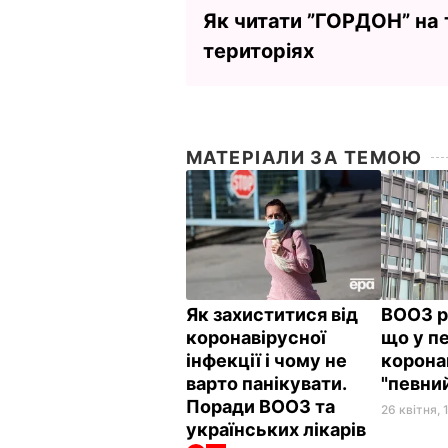
Як читати ”ГОРДОН” на
територіях
МАТЕРІАЛИ ЗА ТЕМОЮ
Як захиститися від
ВООЗ р
коронавірусної
що у п
інфекції і чому не
корона
варто панікувати.
"певни
Поради ВООЗ та
26 квітня, 
українських лікарів