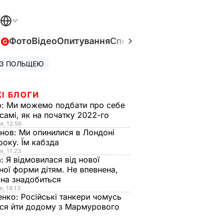
в
Фото
Відео
Опитування
Спецпроєкти
Війна в Укра
 З ПОЛЬЩЕЮ
І БЛОГИ
р:
Ми можемо подбати про себе
самі, як на початку 2022-го
я, 12.59
анов:
Ми опинилися в Лондоні
року. Їм кабзда
я, 11.23
а:
Я відмовилася від нової
ної форми дітям. Не впевнена,
на знадобиться
я, 18.13
енко:
Російські танкери чомусь
ся йти додому з Мармурового