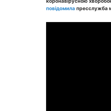
коронавірусною хворобою
повідомила
пресслужба м