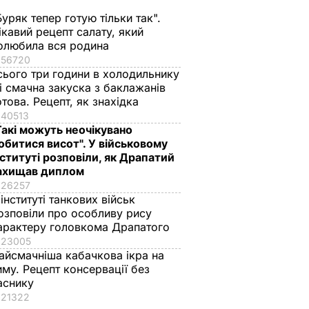
Буряк тепер готую тільки так".
ікавий рецепт салату, який
олюбила вся родина
56720
сього три години в холодильнику
 і смачна закуска з баклажанів
отова. Рецепт, як знахідка
40513
Такі можуть неочікувано
обитися висот". У військовому
нституті розповіли, як Драпатий
віше,
Який вигляд має 59-
Приватний острів,
ахищав диплом
.
річний "мільйонер-
вітрильний спорт,
26257
невих
танцівник" Ваккі та
крикет на пляжі. Де 
 інституті танкових військ
що про нього
з ким відпочиває
озповіли про особливу рису
арактеру головкома Драпатого
говорить його 31-
цього літа принц
ВАР
23005
річна дружина. Фото
Вільям
айсмачніша кабачкова ікра на
6 серпня, 10.58
БУЛЬВАР
6 серпня, 09.54
БУЛЬВАР
иму. Рецепт консервації без
аснику
21322