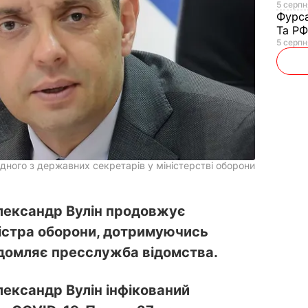
5 серпня
Фурс
Та Р
5 серпн
 одного з державних секретарів у міністерстві оборони
Олександр Вулін продовжує
ністра оборони, дотримуючись
відомляє пресслужба відомства.
лександр Вулін інфікований