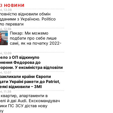
ЖІ НОВИНИ
і, 13.08
овністю відновили обмін
дданими з Україною. Politico
ало переваги
і, 12.59
Пекар:
Ми можемо
подбати про себе лише
самі, як на початку 2022-
і, 12.09
ло з ОП відкинуло
рнення Федорова до
орони. У ексміністра відповіли
і, 12.07
акликали країни Європи
ати Україні ракети до Patriot,
еякі відмовили – ЗМІ
і, 11.38
 квартир, апартаменти в
елі й дві Audi. Екскомандувач
тики ПС ЗСУ дістав нову
зру