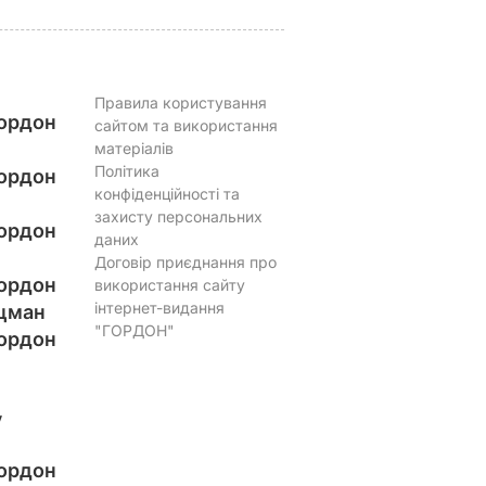
Правила користування
ордон
сайтом та використання
матеріалів
Політика
ордон
конфіденційності та
захисту персональних
ордон
даних
Договір приєднання про
ордон
використання сайту
інтернет-видання
цман
"ГОРДОН"
ордон
у
ордон