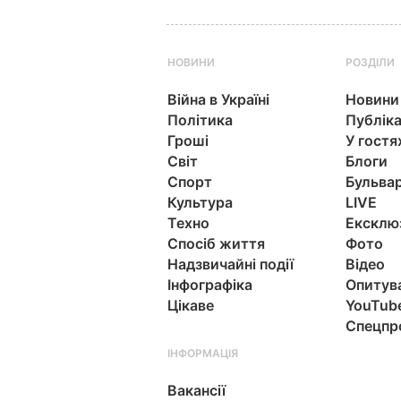
НОВИНИ
РОЗДІЛИ
Війна в Україні
Новини
Політика
Публіка
Гроші
У гостя
Світ
Блоги
Спорт
Бульва
Культура
LIVE
Техно
Ексклю
Спосіб життя
Фото
Надзвичайні події
Відео
Інфографіка
Опитув
Цікаве
YouTub
Спецпр
ІНФОРМАЦІЯ
Вакансії