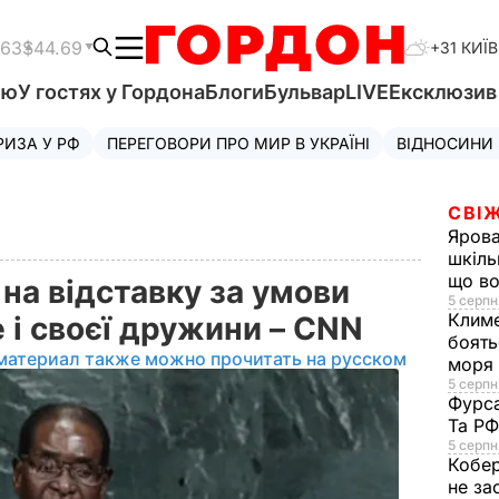
.63
$44.69
+31 КИЇВ
'ю
У гостях у Гордона
Блоги
Бульвар
LIVE
Ексклюзи
РИЗА У РФ
ПЕРЕГОВОРИ ПРО МИР В УКРАЇНІ
ВІДНОСИНИ
СВІЖ
Яров
шкіль
що во
на відставку за умови
5 серпн
Клим
е і своєї дружини – CNN
боять
материал также можно прочитать на русском
моря
5 серпня
Фурс
Та Р
5 серпн
Кобе
не за