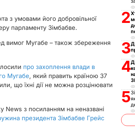
з
2
Х
нта з умовами його добровільної
м
д
керу парламенту Зімбабве.
п
3
ед вимог Мугабе – також збереження
Д
п
4
Д
голосили
про захоплення влади в
к
н
го Мугабе
, який править країною 37
З
или, що їхні дії не можна розцінювати
5
З
я
д
y News з посиланням на неназвані
ружина президента Зімбабве Грейс