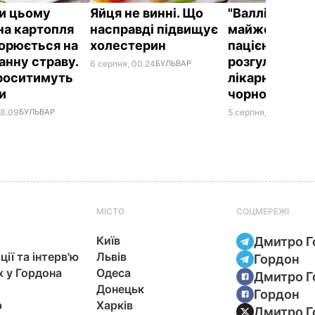
и цьому
Яйця не винні. Що
"Валлійський
на картопля
насправді підвищує
майже годину
орюється на
холестерин
пацієнтів,
анну страву.
розгулюючи н
6 серпня, 00.24
БУЛЬВАР
проситимуть
лікарні з косо
ки
чорному бал
08.09
БУЛЬВАР
5 серпня, 23.40
БУЛЬ
МІСТО
СОЦМЕРЕЖІ
Київ
Дмитро Г
ції та інтерв'ю
Львів
Гордон
х у Гордона
Одеса
Дмитро Г
Донецьк
Гордон
р
Харків
Дмитро Г