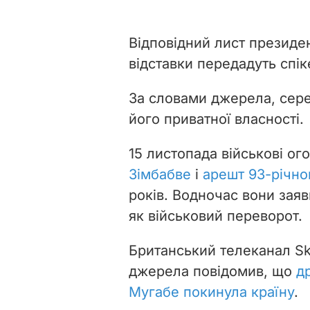
Відповідний лист президе
відставки передадуть спі
За словами джерела, сер
його приватної власності.
15 листопада військові о
Зімбабве
і
арешт 93-річно
років. Водночас вони заяв
як військовий переворот.
Британський телеканал Sk
джерела повідомив, що
д
Мугабе покинула країну
.