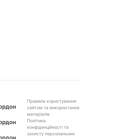
 упир"
"Саме там його
Названа найкраща
 лякав
відвідують члени
сіль для консерваці
родини протягом
оберіть її – і кришки
а даху
літа". Де
на банках не
ю і в
відпочивають
"позриває"
ахоні
Чарльз III і його
5 серпня, 19.25
БУЛЬВАР
дружина Камілла
ВАР
5 серпня, 20.33
БУЛЬВАР
Правила користування
ордон
сайтом та використання
матеріалів
Політика
ордон
конфіденційності та
захисту персональних
ордон