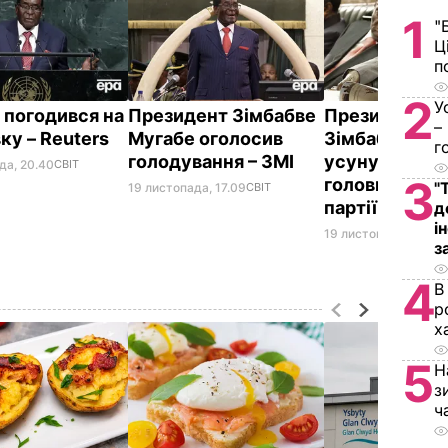
1
"
Ц
п
2
У
 погодився на
Президент Зімбабве
Президента
–
ку – Reuters
Мугабе оголосив
Зімбабве Муг
г
голодування – ЗМІ
усунули з по
да, 20.40
СВІТ
3
голови керівн
"
19 листопада, 17.09
СВІТ
партії
д
і
19 листопада, 14.32
з
4
В
р
х
5
Н
з
ч