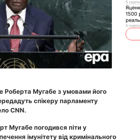
5 серпн
Яцен
1500 
реал
5 серпн
е Роберта Мугабе з умовами його
передадуть спікеру парламенту
ело CNN.
рт Мугабе погодився піти у
печення імунітету від кримінального