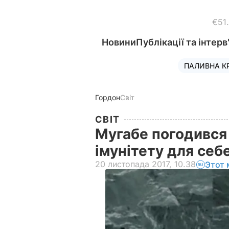
€51
Новини
Публікації та інтерв
ПАЛИВНА К
Гордон
Світ
СВІТ
Мугабе погодився 
імунітету для себ
20 листопада 2017, 10.38
Этот 