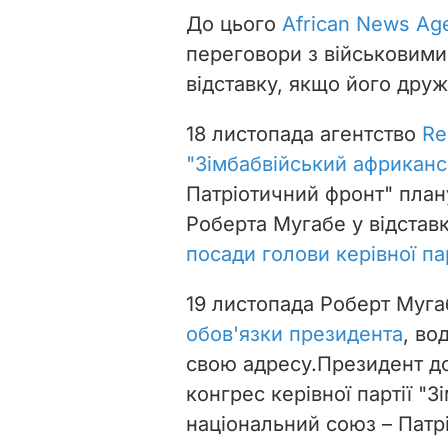
До цього
African News Ag
переговори з військовими 
відставку, якщо його друж
18 листопада агентство
Re
"Зімбабвійський африкан
Патріотичний фронт" план
Роберта Мугабе у відстав
посади голови керівної пар
19 листопада Роберт Муга
обов'язки президента
, во
свою адресу.
Президент до
конгрес керівної партії "
національний союз – Патр