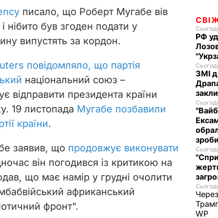
ency
писало, що Роберт Мугабе вів
СВІ
і нібито був згоден подати у
Сьогодн
РФ уд
ину випустять за кордон.
Лозов
"Укрз
uters повідомляло, що партія
Сьогодн
ЗМІ д
ський
національний союз –
Драпа
закли
ує відправити президента країни
Сьогодн
ку. 19 листопада
Мугабе позбавили
"Вайб
Ексам
тії країни
.
обрал
зроби
бе заявив, що
продовжує виконувати
Сьогодн
"Спри
дночас він погодився із критикою на
жертв
дав, що має намір у грудні очолити
загро
Сьогодн
Зімбабвійський африканський
Через
Трамп
іотичний фронт".
WP