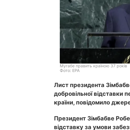
Мугабе править країною 37 років
Фото: ЕРА
Лист президента Зімбабв
добровільної відставки 
країни, повідомило джер
Президент Зімбабве Робе
відставку за умови забез