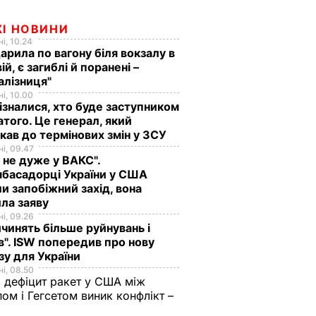
ЖІ НОВИНИ
і, 10.24
арила по вагону біля вокзалу в
ій, є загиблі й поранені –
алізниця"
і, 10.00
ізналися, хто буде заступником
того. Це генерал, який
кав до термінових змін у ЗСУ
і, 09.47
 не дуже у ВАКС".
басадорці України у США
и запобіжний захід, вона
ла заяву
і, 09.26
чинять більше руйнувань і
". ISW попередив про нову
зу для України
і, 08.50
 дефіцит ракет у США між
ом і Гегсетом виник конфлікт –