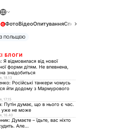
в
Фото
Відео
Опитування
Спецпроєкти
Війна в Укра
 З ПОЛЬЩЕЮ
І БЛОГИ
а:
Я відмовилася від нової
ної форми дітям. Не впевнена,
на знадобиться
я, 18.13
енко:
Російські танкери чомусь
ся йти додому з Мармурового
, 17.15
а:
Путін думає, що в нього є час.
Ф уже не може
я, 16.40
рник:
Думаєте – їдьте, вас ніхто
судить. Але...