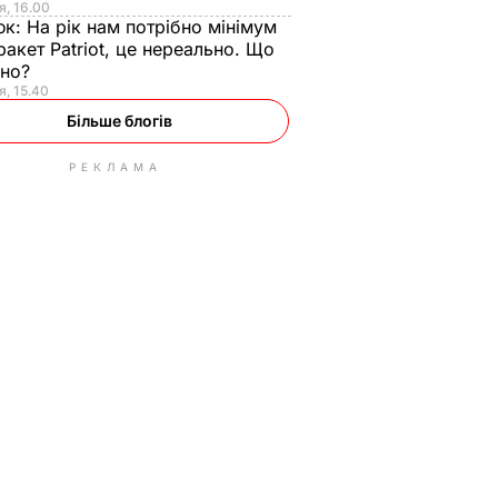
я, 16.00
юк:
На рік нам потрібно мінімум
ракет Patriot, це нереально. Що
ьно?
я, 15.40
Більше блогів
РЕКЛАМА