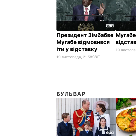
Президент Зімбабве
Мугабе
Мугабе відмовився
відстав
іти у відставку
19 листопа
19 листопада, 21.58
СВІТ
БУЛЬВАР