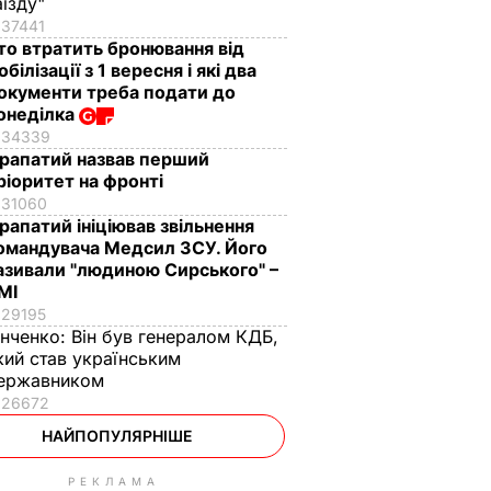
аїзду"
37441
то втратить бронювання від
обілізації з 1 вересня і які два
окументи треба подати до
онеділка
34339
рапатий назвав перший
ріоритет на фронті
31060
рапатий ініціював звільнення
омандувача Медсил ЗСУ. Його
азивали "людиною Сирського" –
МІ
29195
інченко:
Він був генералом КДБ,
кий став українським
ержавником
26672
НАЙПОПУЛЯРНІШЕ
РЕКЛАМА