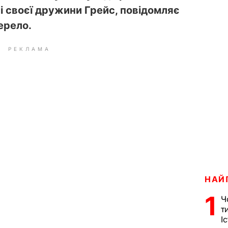
і своєї дружини Грейс, повідомляє
ерело.
РЕКЛАМА
НАЙ
1
Ч
т
І