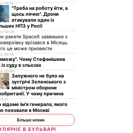
і, 08.14
"Треба на роботу йти, а
щось лячно". Дрони
атакували один із
льших НПЗ у Росії
і, 00.40
к ракети SpaceX заввишки з
поверхівку врізався в Місяць.
го це може призвести
і, 00.18
 зможу". Чому Стефанішина
 із суду в сльозах
і, 00.09
Залужного не було на
зустрічі Зеленського з
міністром оборони
обританії. У чому причина
23.51
 відоме ім'я генерала, якого
о поховали в Москві
Більше новин
УЛЯРНЕ В БУЛЬВАРІ