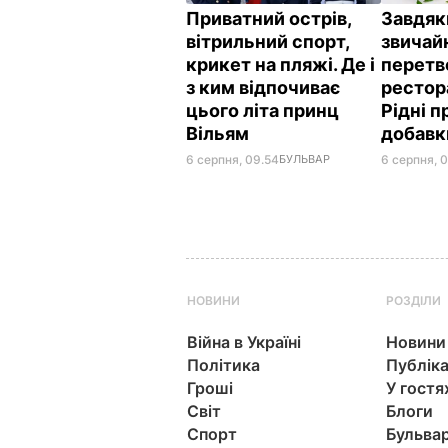
Приватний острів,
Завдяк
вітрильний спорт,
звичай
крикет на пляжі. Де і
перетв
з ким відпочиває
рестор
цього літа принц
Рідні 
Вільям
добав
6 серпня, 09.54
БУЛЬВАР
6 серпня, 
НОВИНИ
РОЗДІЛИ
Війна в Україні
Новини
Політика
Публіка
Гроші
У гостя
Світ
Блоги
Спорт
Бульва