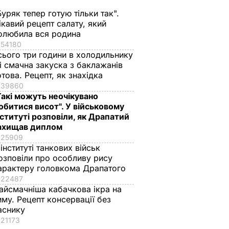
Буряк тепер готую тільки так".
ікавий рецепт салату, який
олюбила вся родина
54180
сього три години в холодильнику
Керівна партія
"Мугабе має піти". У
 і смачна закуска з баклажанів
абе
Зімбабве закликала
Зімбабве проходит
отова. Рецепт, як знахідка
ста
Мугабе піти у
марш із вимогою
39860
ої
відставку
відставки
Такі можуть неочікувано
президента.
обитися висот". У військовому
19 листопада, 13.25
СВІТ
нституті розповіли, як Драпатий
Фоторепортаж
СВІТ
ахищав диплом
18 листопада, 13.02
ПОДІЇ
25909
 інституті танкових військ
озповіли про особливу рису
арактеру головкома Драпатого
22487
айсмачніша кабачкова ікра на
иму. Рецепт консервації без
аснику
21173