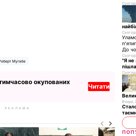
Сьогодн
найбі
Сьогодн
Уламо
п'яти
До чо
Сьогодн
"Я не
Роберт Мугабе
пішла
Сьогодн
 тимчасово окупованих
Читати
Велик
Вчора, 
Стало
РЕКЛАМА
таємн
ПОП