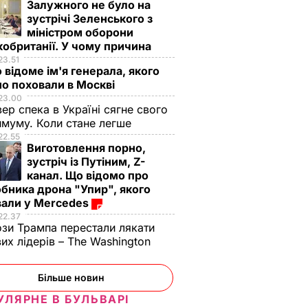
Залужного не було на
зустрічі Зеленського з
міністром оборони
обританії. У чому причина
23.51
 відоме ім'я генерала, якого
о поховали в Москві
23.00
вер спека в Україні сягне свого
муму. Коли стане легше
22.55
Виготовлення порно,
зустріч із Путіним, Z-
канал. Що відомо про
бника дрона "Упир", якого
вали у Mercedes
22.37
зи Трампа перестали лякати
вих лідерів – The Washington
Більше новин
УЛЯРНЕ В БУЛЬВАРІ