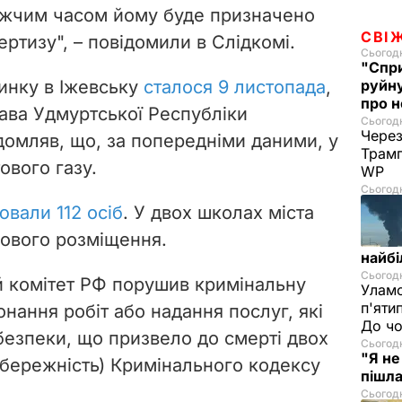
лижчим часом йому буде призначено
СВІ
ртизу", – повідомили в Слідкомі.
Сьогодн
"Спри
инку в Іжевську
сталося 9 листопада
,
руйну
про н
ава Удмуртської Республіки
Сьогодн
Через
омляв, що, за попередніми даними, у
Трамп
ового газу.
WP
Сьогодн
ювали 112 осіб
. У двох школах міста
сового розміщення.
найбі
Сьогодн
ий комітет РФ порушив кримінальну
Уламо
п'яти
конання робіт або надання послуг, які
До чо
безпеки, що призвело до смерті двох
Сьогодн
"Я не
обережність) Кримінального кодексу
пішла
Сьогодн