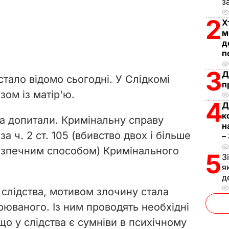
з
2
Х
м
д
п
3
Д
тало відомо сьогодні. У Слідкомі
п
зом із матір'ю.
4
Д
к
а допитали. Кримінальну справу
н
а ч. 2 ст. 105 (вбивство двох і більше
–
безпечним способом) Кримінального
5
З
я
д
слідства, мотивом злочину стала
рюваного. Із ним проводять необхідні
, що у слідства є сумніви в психічному