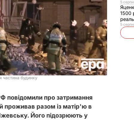
5 серпн
Яцен
1500 
реал
5 серпн
я частина будинку
 РФ повідомили про затримання
й проживав разом із матір'ю в
Іжевську. Його підозрюють у