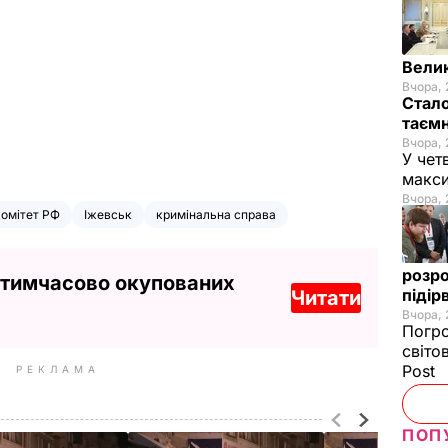
Велик
Вчора, 
Стало
таємн
Вчора, 
У чет
макси
Вчора, 
комітет РФ
Іжевськ
кримінальна справа
розро
 тимчасово окупованих
підір
Читати
Вчора, 
Погро
світо
Post
РЕКЛАМА
ПОП