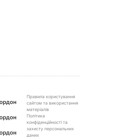
го
Названа найкраща
Марія Бурмака: На
лени
сіль для консервації,
кажуть, що буде
ягом
оберіть її – і кришки
важка зима, і я не
на банках не
знаю, що робити, бо
ь
"позриває"
мене немає куди
го
їхати
5 серпня, 19.25
БУЛЬВАР
ілла
5 серпня, 17.43
БУЛЬВАР
ВАР
Правила користування
ордон
сайтом та використання
матеріалів
Політика
ордон
конфіденційності та
захисту персональних
ордон
даних