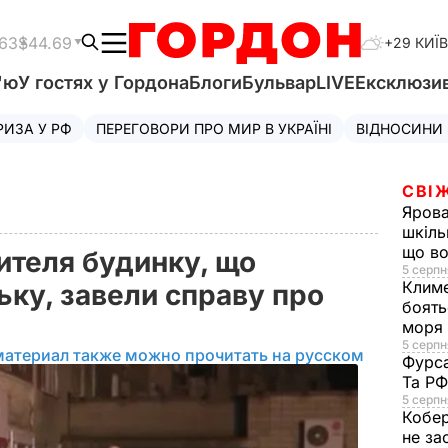
.63
$44.69
+29 КИЇВ
'ю
У гостях у Гордона
Блоги
Бульвар
LIVE
Ексклюзи
РИЗА У РФ
ПЕРЕГОВОРИ ПРО МИР В УКРАЇНІ
ВІДНОСИНИ
СВІ
Яров
шкіль
що во
ителя будинку, що
5 серпн
Клим
ьку, завели справу про
боять
моря
5 серпня
материал также можно прочитать на русском
Фурс
Та Р
5 серпн
Кобе
не за