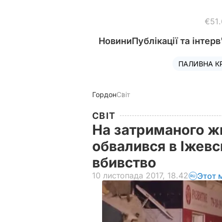
€51
Новини
Публікації та інтерв
ПАЛИВНА К
Гордон
Світ
СВІТ
На затриманого ж
обвалився в Іжевс
вбивство
10 листопада 2017, 18.42
Этот 