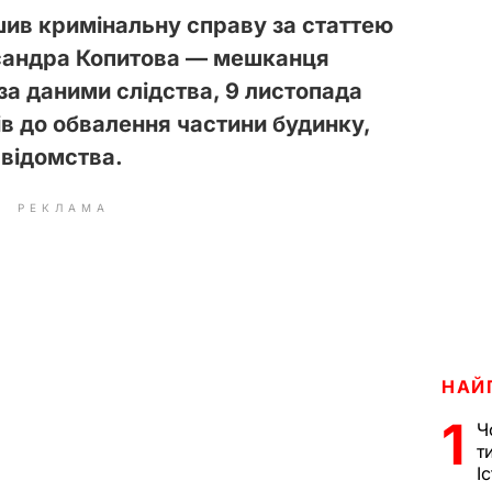
шив кримінальну справу за статтею
сандра Копитова — мешканця
 за даними слідства, 9 листопада
ів до обвалення частини будинку,
відомства.
РЕКЛАМА
НАЙ
1
Ч
т
І