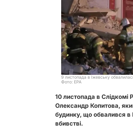
9 листопада в Іжевську обвалилас
Фото: EPA
10 листопада в Слідкомі
Олександр Копитова, яки
будинку, що обвалився в 
вбивстві.