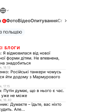
в
Фото
Відео
Опитування
Спецпроєкти
Війна в Укр
 З ПОЛЬЩЕЮ
ЖІ БЛОГИ
а:
Я відмовилася від нової
ної форми дітям. Не впевнена,
на знадобиться
я, 18.13
енко:
Російські танкери чомусь
ся йти додому з Мармурового
, 17.15
а:
Путін думає, що в нього є час.
Ф уже не може
я, 16.40
рник:
Думаєте – їдьте, вас ніхто
судить. Але...