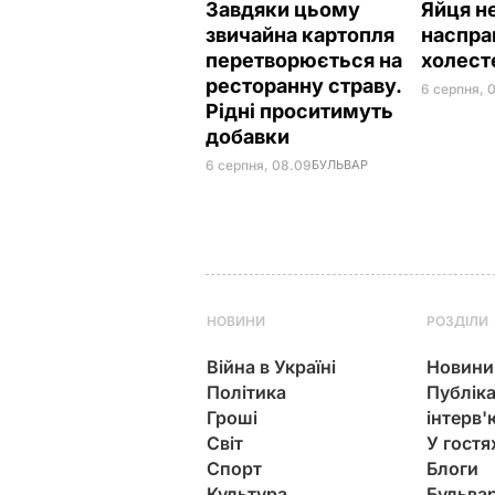
Завдяки цьому
Яйця не
звичайна картопля
наспра
перетворюється на
холест
ресторанну страву.
6 серпня, 
Рідні проситимуть
добавки
6 серпня, 08.09
БУЛЬВАР
НОВИНИ
РОЗДІЛИ
Війна в Україні
Новини
Політика
Публіка
Гроші
інтерв'
Світ
У гостя
Спорт
Блоги
Культура
Бульва