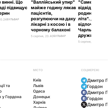
 винні. Що
"Валлійський упир"
"Саме там йо
вді підвищує
майже годину лякав
відвідують ч
ерин
пацієнтів,
родини прот
розгулюючи на даху
літа". Де
00.24
БУЛЬВАР
лікарні з косою і в
відпочивают
чорному балахоні
Чарльз III і йо
дружина Кам
5 серпня, 23.40
БУЛЬВАР
5 серпня, 20.33
БУЛЬ
МІСТО
СОЦМЕРЕЖІ
Київ
Дмитро Г
ції та
Львів
Гордон
ю
Одеса
Дмитро Г
х у Гордона
Донецьк
Гордон
Харків
Дмитро Г
р
Дніпро