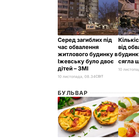
Серед загиблих під
Кількі
час обвалення
від об
житлового будинку в
будинк
Іжевську було двоє
сягла 
дітей – ЗМІ
10 листопа
10 листопада, 08.34
СВІТ
БУЛЬВАР