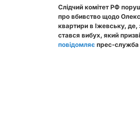
Слідчий комітет РФ пору
про вбивство щодо Олек
квартири в Іжевську, де,
стався вибух, який призв
повідомляє
прес-служба 