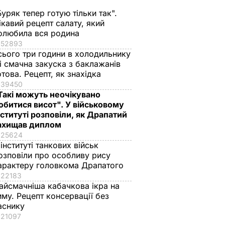
Буряк тепер готую тільки так".
ікавий рецепт салату, який
олюбила вся родина
52893
сього три години в холодильнику
 і смачна закуска з баклажанів
Наслідки вибуху
отова. Рецепт, як знахідка
евську
будинку в Іжевську.
39450
Відео
Такі можуть неочікувано
иблих
9 листопада, 17.52
СВІТ
обитися висот". У військовому
ІТ
нституті розповіли, як Драпатий
ахищав диплом
25624
 інституті танкових військ
озповіли про особливу рису
арактеру головкома Драпатого
22183
айсмачніша кабачкова ікра на
иму. Рецепт консервації без
аснику
21097