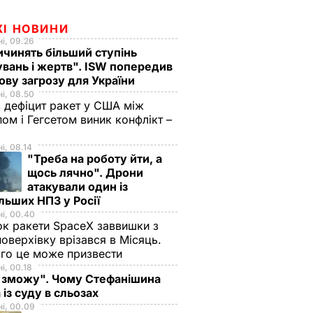
ЖІ НОВИНИ
і, 09.26
чинять більший ступінь
вань і жертв". ISW попередив
ову загрозу для України
і, 08.50
 дефіцит ракет у США між
ом і Гегсетом виник конфлікт –
і, 08.14
"Треба на роботу йти, а
щось лячно". Дрони
атакували один із
льших НПЗ у Росії
і, 00.40
к ракети SpaceX заввишки з
поверхівку врізався в Місяць.
го це може призвести
і, 00.18
 зможу". Чому Стефанішина
 із суду в сльозах
і, 00.09