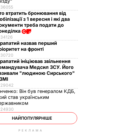
аїзду"
36055
то втратить бронювання від
обілізації з 1 вересня і які два
окументи треба подати до
онеділка
34126
рапатий назвав перший
ріоритет на фронті
30720
рапатий ініціював звільнення
омандувача Медсил ЗСУ. Його
азивали "людиною Сирського"
 ЗМІ
29042
інченко:
Він був генералом КДБ,
кий став українським
ержавником
24930
НАЙПОПУЛЯРНІШЕ
РЕКЛАМА