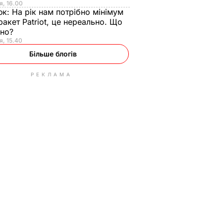
я, 16.00
юк:
На рік нам потрібно мінімум
ракет Patriot, це нереально. Що
ьно?
я, 15.40
Більше блогів
РЕКЛАМА