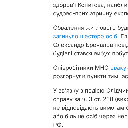
здоров'ї Копитова, найб
судово-психіатричну експе
Обвалення житлового буд
загинуло шестеро осіб.
Гл
Олександр Бречалов повід
будівлі стався вибух побут
Співробітники МНС
еваку
розгорнули пункти тимча
У зв'язку з подією Слідч
справу за
ч. 3 ст. 238 (ви
не відповідають вимогам 
або більше осіб через не
РФ.