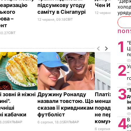
"Держ
еаризацію
підсумкову угоду
Чен Ином
холод
ького
саміту в Сінгапурі
уряд
12 червня, 08.45
СВІТ
ова –
12 червня, 09.18
СВІТ
ент
ПОП
10.27
СВІТ
1
"
Ц
п
2
У
–
г
3
"
 зовні й ніжні
Дружину Роналду
Платіжки ст
д
ні".
назвали товстою. Що
меншими – ді
і
чніші
сказав її кривдникам
поради "без в
з
і кабачки
футболіст
не переплачу
4
В
комуналку
18.09
БУЛЬВАР
6 серпня, 18.05
БУЛЬВАР
р
6 серпня, 17.13
БУЛЬВ