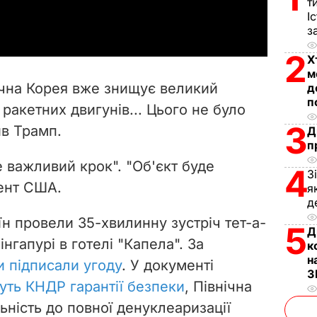
т
a
І
з
y
2
Х
V
м
нічна Корея вже знищує великий
д
i
п
ракетних двигунів... Цього не було
3
ив Трамп.
Д
d
п
e
 важливий крок". "Об'єкт буде
4
З
ент США.
я
o
д
їн провели 35-хвилинну зустріч тет-а-
5
Д
інгапурі в готелі "Капела". За
к
н
и підписали угоду
. У документі
З
уть КНДР гарантії безпеки
, Північна
ьність до повної денуклеаризації