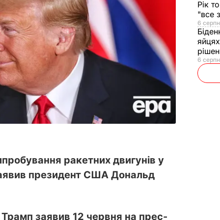
Рік т
"все 
6 серпн
Біден
яйцях
рішен
6 серпн
ипробування ракетних двигунів у
заявив президент США Дональд
рамп заявив 12 червня на прес-