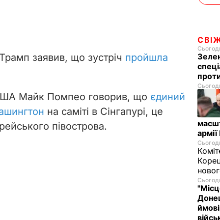
СВІ
Сьогодн
 Трамп заявив, що зустріч
пройшла
Зелен
спеці
проти
Сьогодн
США Майк Помпео говорив, що
єдиний
Вашингтон
на саміті в Сінгапурі, це
масш
рейського півострова.
армії
Сьогодн
Коміт
Корец
новог
Сьогодн
"Місц
Донец
ймові
війс