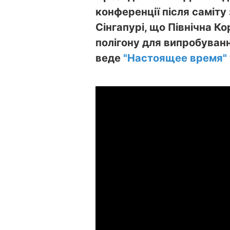
конференції після саміту
Сінгапурі, що Північна К
полігону для випробуванн
веде
"Настоящее время"