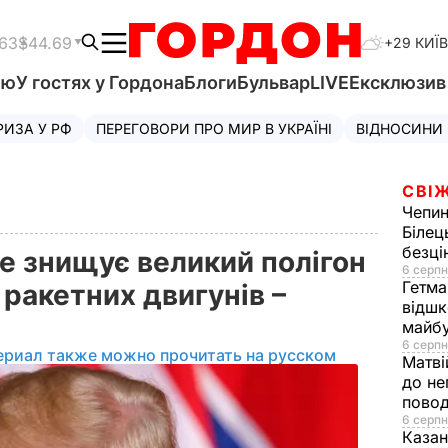
.63
$44.69
+29 КИЇВ
'ю
У гостях у Гордона
Блоги
Бульвар
LIVE
Ексклюзи
РИЗА У РФ
ПЕРЕГОВОРИ ПРО МИР В УКРАЇНІ
ВІДНОСИНИ
СВІЖ
Чепи
Білец
безц
е знищує великий полігон
6 серпн
Гетма
ракетних двигунів –
відшк
майбу
6 серпн
ериал также можно прочитать на русском
Матві
до не
повод
6 серпн
Казан