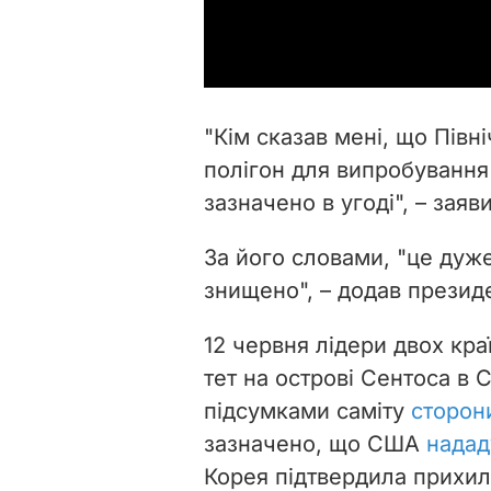
"Кім сказав мені, що Пів
полігон для випробування 
зазначено в угоді", – заяв
За його словами, "це дуже
знищено", – додав презид
12 червня лідери двох кра
тет на острові Сентоса в С
підсумками саміту
сторон
зазначено, що США
надад
Корея підтвердила прихил