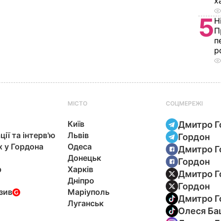
х
5
Н
П
п
р
МІСТО
СОЦМЕРЕЖІ
Київ
Дмитро Г
ції та інтерв'ю
Львів
Гордон
х у Гордона
Одеса
Дмитро Г
Донецьк
Гордон
р
Харків
Дмитро Г
Дніпро
Гордон
зив
Маріуполь
Дмитро Г
Луганськ
Олеся Ба