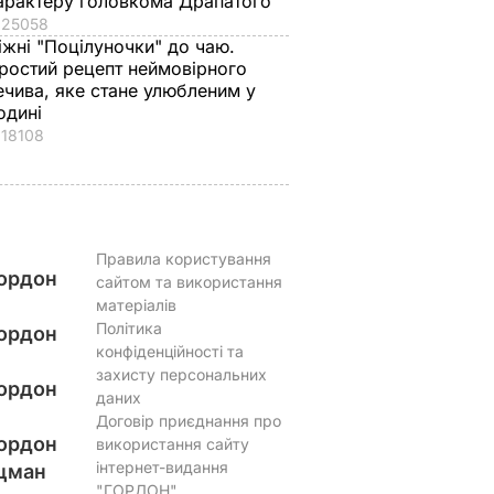
арактеру головкома Драпатого
6 серпня, 16.36
БУЛЬВАР
25058
іжні "Поцілуночки" до чаю.
ростий рецепт неймовірного
ечива, яке стане улюбленим у
одині
18108
Правила користування
ордон
сайтом та використання
матеріалів
Політика
ордон
конфіденційності та
захисту персональних
ордон
даних
Договір приєднання про
ордон
використання сайту
інтернет-видання
цман
"ГОРДОН"