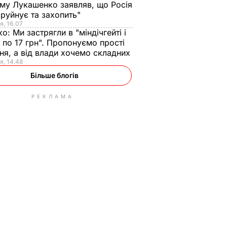
ому Лукашенко заявляв, що Росія
зруйнує та захопить"
я, 16.07
ко:
Ми застрягли в "міндічгейті і
 по 17 грн". Пропонуємо прості
ня, а від влади хочемо складних
я, 14.48
Більше блогів
РЕКЛАМА