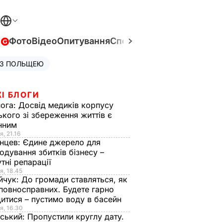
в
Фото
Відео
Опитування
Спецпроєкти
Війна в Укра
 З ПОЛЬЩЕЮ
І БЛОГИ
нога:
Досвід медиків корпусу
ького зі збереження життів є
інним
я, 21.16
нцев:
Єдине джерело для
одування збитків бізнесу –
тні репарації
я, 18.45
йчук:
До громади ставляться, як
повносправних. Будете гарно
итися – пустимо воду в басейн
я, 16.30
ський:
Пропустили круглу дату.