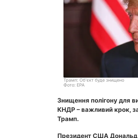
Трамп: Об'єкт буде знищено
Фото: ЕРА
Знищення полігону для в
КНДР – важливий крок, 
Трамп.
Президент США Дональд Т