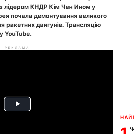
 з лідером КНДР Кім Чен Ином у
орея почала демонтування великого
я ракетних двигунів. Трансляцію
у YouTube.
РЕКЛАМА
P
НАЙ
l
1
Ч