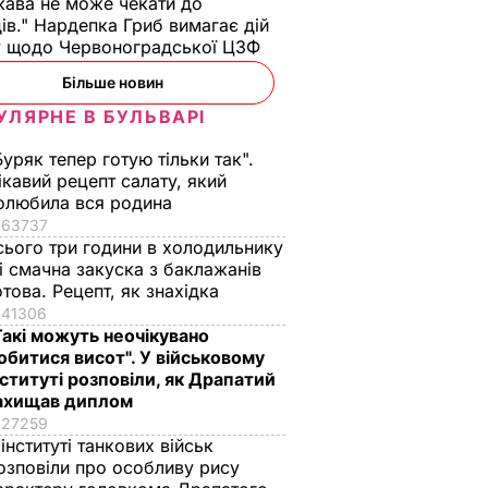
ава не може чекати до
ів." Нардепка Гриб вимагає дій
у щодо Червоноградської ЦЗФ
Більше новин
УЛЯРНЕ В БУЛЬВАРІ
Буряк тепер готую тільки так".
ікавий рецепт салату, який
олюбила вся родина
63737
сього три години в холодильнику
 і смачна закуска з баклажанів
отова. Рецепт, як знахідка
41306
Такі можуть неочікувано
ануть
Чому Чарльз III
Куди поділася екс-
обитися висот". У військовому
єві
насправді
зірка "ВІА Гри"
нституті розповіли, як Драпатий
оди", як
проігнорував 45-
Мейхер та як вона
ахищав диплом
27259
вати за
річчя дружини
виглядає зараз?
 інституті танкових військ
принца Гаррі і не
6 серпня, 15.56
БУЛЬВАР
озповіли про особливу рису
привітав невістку
АР