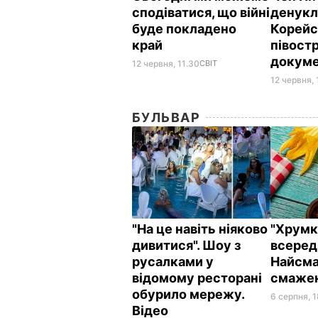
сподіватися, що війні
денукл
буде покладено
Корейс
край
півостр
докум
12 червня, 11.30
СВІТ
12 червня, 
БУЛЬВАР
"На це навіть ніяково
"Хрумкі
дивитися". Шоу з
всереди
русалками у
Найсма
відомому ресторані
смажен
обурило мережу.
6 серпня, 
Відео