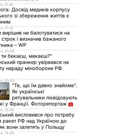
і, 21.16
нога:
Досвід медиків корпусу
ького зі збереження життів є
інним
і, 21.10
 вирішив не балотуватися на
й строк і визначив бажаного
пника – WP
і, 20.59
 ти бекаєш, мекаєш?"
нський пранкер увірвався на
ту нараду міноборони РФ.
о
і, 20.00
"Те, що їм давно знайоме".
Як українські
рятувальники ліквідовують
і у Франції. Фоторепортаж
і, 19.45
ський висловився про потребу
я ракет РФ над Україною до
ував
 як вони залетять у Польщу
і, 19.36
 Кім