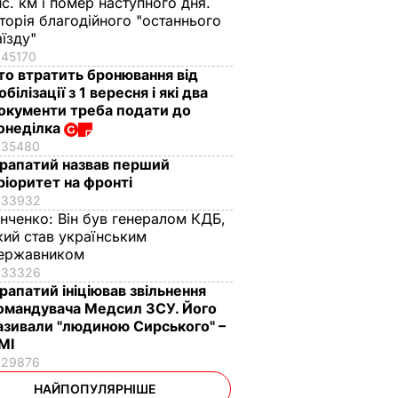
ис. км і помер наступного дня.
сторія благодійного "останнього
аїзду"
45170
то втратить бронювання від
обілізації з 1 вересня і які два
окументи треба подати до
онеділка
35480
рапатий назвав перший
ріоритет на фронті
33932
інченко:
Він був генералом КДБ,
кий став українським
ержавником
33326
рапатий ініціював звільнення
омандувача Медсил ЗСУ. Його
азивали "людиною Сирського" –
МІ
29876
НАЙПОПУЛЯРНІШЕ