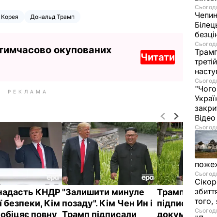
Сьогодн
Чепи
 Корея
Дональд Трамп
Білец
безц
Сьогодн
 тимчасово окупованих
Трамп
Читати
треті
насту
Сьогодн
"Чого
РЕКЛАМА
Украї
закри
Віде
Сьогодн
пожеж
Сьогодн
Сікор
збитт
надасть КНДР
"Залишити минуле
Трамп анонс
того,
ї безпеки, Кім
позаду". Кім Чен Ин і
підписання
Сьогодн
 обіцяє повну
Трамп підписали
документів із