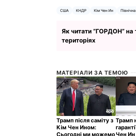
США
КНДР
Кім Чен Ин
Північна
Як читати ”ГОРДОН” на
територіях
МАТЕРІАЛИ ЗА ТЕМОЮ
Трамп після саміту з
Трамп 
Кім Чен Ином:
гаранті
Сьогодні ми можемо
Чен Ин