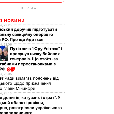
РЕКЛАМА
ЖІ НОВИНИ
і, 22.25
ський доручив підготувати
альну санкційну операцію
 РФ. Про що йдеться
і, 22.06
Путін зняв "Юру Унітаза" і
просунув низку бойових
генералів. Що стоїть за
табними перестановками в
 РФ
і, 22.05
ет Ради вимагає пояснень від
ького щодо призначення
о глави Мінцифри
і, 21.46
е допитів, катувань і страт". У
ькій області росіяни,
рно, розстріляли українського
ьковополоненого