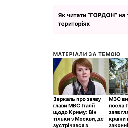
Як читати ”ГОРДОН” на
територіях
МАТЕРІАЛИ ЗА ТЕМОЮ
Зеркаль про заяву
МЗС ви
глави МВС Італії
посла І
щодо Криму: Він
заяв гл
тільки з Москви, де
країни
зустрічався з
законні