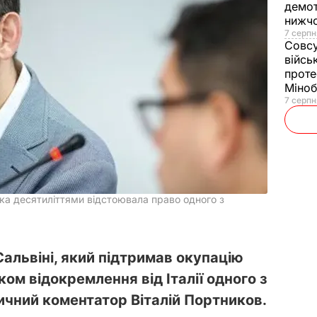
демот
нижч
7 серпн
Совс
війсь
проте
Міно
7 серпн
яка десятиліттями відстоювала право одного з
Сальвіні, який підтримав окупацію
ком відокремлення від Італії одного з
ітичний коментатор Віталій Портников.