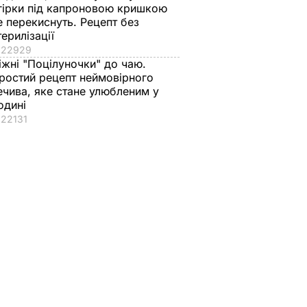
гірки під капроновою кришкою
юцією
е перекиснуть. Рецепт без
терилізації
22929
іжні "Поцілуночки" до чаю.
ростий рецепт неймовірного
ечива, яке стане улюбленим у
одині
22131
роки – і
Тіну Кароль, яка
Лише три інгредієн
буряку
"вперше за життя
й кілька хвилин – і в
ірним
розслабилась і
отримаєте вдома
повірила почуттям",
натуральне
АР
викликали на допит.
морозиво
Що сталося
7 серпня, 16.17
БУЛЬВАР
7 серпня, 17.26
БУЛЬВАР