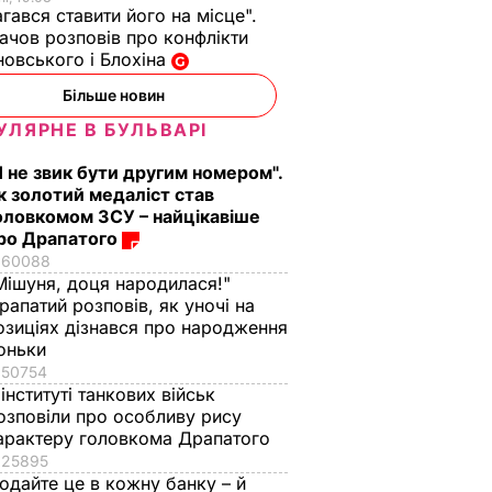
гався ставити його на місце".
чов розповів про конфлікти
овського і Блохіна
Більше новин
УЛЯРНЕ В БУЛЬВАРІ
Я не звик бути другим номером".
к золотий медаліст став
оловкомом ЗСУ – найцікавіше
ро Драпатого
60088
Мішуня, доця народилася!"
рапатий розповів, як уночі на
озиціях дізнався про народження
оньки
50754
лії
 інституті танкових військ
ську
озповіли про особливу рису
му
арактеру головкома Драпатого
Майдан в
25895
одайте це в кожну банку – й