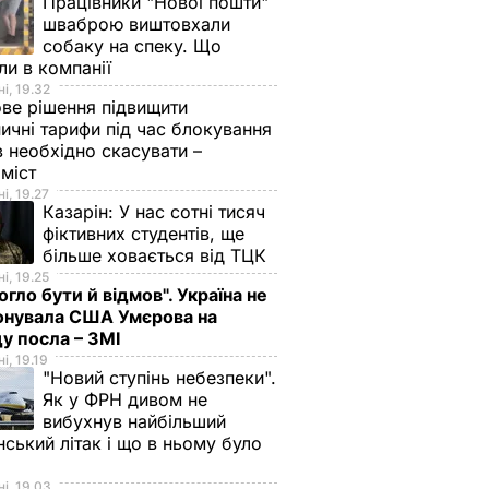
Працівники "Нової пошти"
шваброю виштовхали
собаку на спеку. Що
ли в компанії
і, 19.32
ве рішення підвищити
ничні тарифи під час блокування
в необхідно скасувати –
оміст
і, 19.27
Казарін:
У нас сотні тисяч
фіктивних студентів, ще
більше ховається від ТЦК
і, 19.25
огло бути й відмов". Україна не
онувала США Умєрова на
у посла – ЗМІ
і, 19.19
"Новий ступінь небезпеки".
Як у ФРН дивом не
вибухнув найбільший
нський літак і що в ньому було
і, 19.03