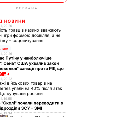
РЕКЛАМА
ЖІ НОВИНИ
і, 20.29
ість гравців казино вважають
ні ігри формою дозвілля, а не
ітку – соцопитування
ально
і, 20.26
ає Путіну у найболючіше
". Сенат США ухвалив закон
пекельні" санкції проти РФ, що
і, 20.22
жі військових товарів на
erries упали на 40% після атак
Що купували росіяни
і, 19.55
в "Скелі" почали переводити в
підрозділи ЗСУ – ЗМІ
і, 19.34