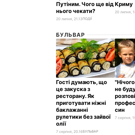
Путіним. Чого ще від
Криму
нього чекати?
20 липня, 
20 липня, 21.13
ПОДІЇ
БУЛЬВАР
Гості думають, що
"Нічого
це закуска з
не буду
ресторану. Як
розпові
приготувати ніжні
профес
баклажанні
син
рулетики без зайвої
7 серпня, 1
олії
7 серпня, 20.16
БУЛЬВАР