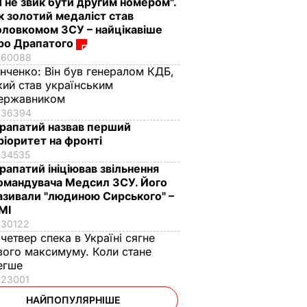
Я не звик бути другим номером".
к золотий медаліст став
оловкомом ЗСУ – найцікавіше
ро Драпатого
60088
інченко:
Він був генералом КДБ,
кий став українським
ержавником
36394
рапатий назвав перший
ріоритет на фронті
34535
рапатий ініціював звільнення
омандувача Медсил ЗСУ. Його
азивали "людиною Сирського" –
МІ
30122
 четвер спека в Україні сягне
вого максимуму. Коли стане
егше
23001
НАЙПОПУЛЯРНІШЕ