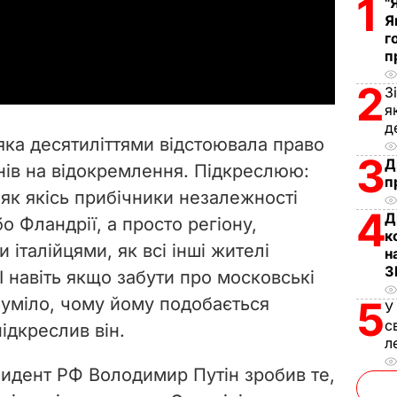
1
l
"
Я
г
a
п
y
2
З
я
V
д
яка десятиліттями відстоювала право
i
3
Д
онів на відокремлення. Підкреслюю:
п
 як якісь прибічники незалежності
d
4
Д
бо Фландрії, а просто регіону,
к
e
італійцями, як всі інші жителі
н
З
 І навіть якщо забути про московські
o
озуміло, чому йому подобається
5
У
с
ідкреслив він.
л
идент РФ Володимир Путін зробив те,