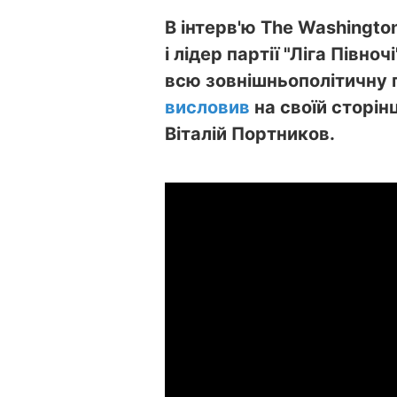
В інтерв'ю The Washington
і лідер партії "Ліга Півн
всю зовнішньополітичну п
висловив
на своїй сторін
Віталій Портников.