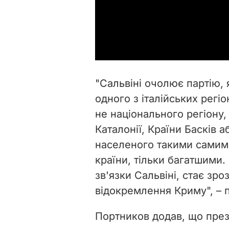
"Сальвіні очолює партію, 
одного з італійських регі
не національного регіону,
Каталонії, Країни Басків а
населеного такими самими 
країни, тільки багатшими.
зв'язки Сальвіні, стає зр
відокремлення Криму", – п
Портников додав, що през