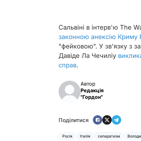
Сальвіні в інтерв'ю The W
законною анексію Криму
"фейковою". У зв'язку з за
Давіде Ла Чечиліу
виклик
справ
.
Автор
Редакція
"Гордон"
Поділитися
Росія
Італія
сепаратизм
Володи