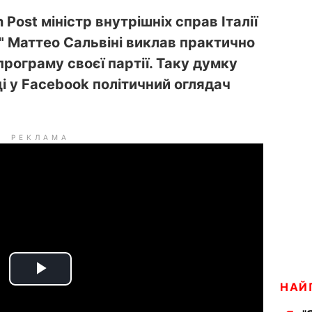
 Post міністр внутрішніх справ Італії
очі" Маттео Сальвіні виклав практично
рограму своєї партії. Таку думку
ці у Facebook політичний оглядач
РЕКЛАМА
P
НАЙ