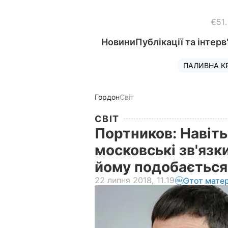
€51
Новини
Публікації та інтерв
ПАЛИВНА К
Гордон
Світ
СВІТ
Портников: Навіть
московські зв'язки
йому подобаєтьс
22 липня 2018, 11.19
Этот мате