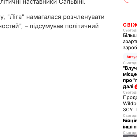
літичні наставники Сальвіні.
у, "Ліга" намагалася розчленувати
СВІ
нностей", – підсумував політичний
Сьогодн
Більш
азарт
зароб
Акту
Сьогодн
"Влуч
місце
про "
далі
Сьогодн
Прода
Wildb
ЗСУ. 
Сьогодн
Бійці
інші 
Сьогодн