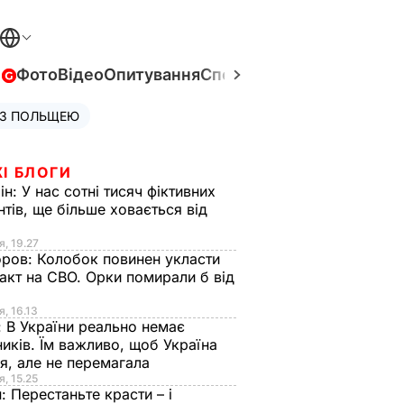
в
Фото
Відео
Опитування
Спецпроєкти
Війна в Укра
 З ПОЛЬЩЕЮ
І БЛОГИ
ін:
У нас сотні тисяч фіктивних
нтів, ще більше ховається від
я, 19.27
оров:
Колобок повинен укласти
акт на СВО. Орки помирали б від
я
я, 16.13
:
В України реально немає
иків. Їм важливо, щоб Україна
я, але не перемагала
я, 15.25
н:
Перестаньте красти – і