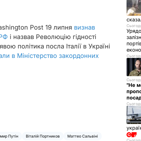
сказа
Сьогодн
ashington Post 19 липня
визнав
Урядо
 РФ
і назвав Революцію гідності
заліз
порті
явою політика посла Італії в Україні
екон
али в Міністерство закордонних
Сьогодн
Сьогодн
"Не м
проп
посад
Сьогодн
украї
мир Путін
Віталій Портников
Маттео Сальвіні
Сьогодн