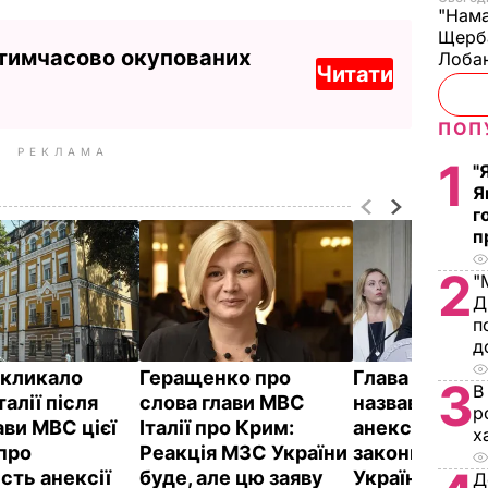
"Нама
Щерба
 тимчасово окупованих
Лобан
Читати
ПОП
РЕКЛАМА
1
"
Я
г
п
2
"
Д
п
д
кликало
Геращенко про
Глава МВС Іта
3
В
талії після
слова глави МВС
назвав росій
р
ави МВС цієї
Італії про Крим:
анексію Кри
х
 про
Реакція МЗС України
законною, а 
сть анексії
буде, але цю заяву
Україні –
Д