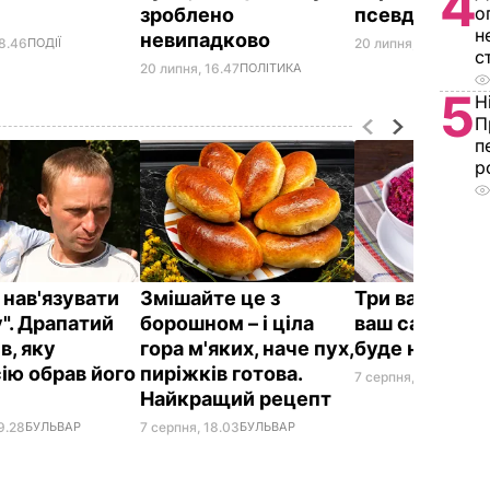
4
о
зроблено
псевдоревол
н
невипадково
18.46
ПОДІЇ
20 липня, 16.24
СВІТ
с
20 липня, 16.47
ПОЛІТИКА
5
Н
П
п
р
 нав'язувати
Змішайте це з
Три важливі к
". Драпатий
борошном – і ціла
ваш салат із 
в, яку
гора м'яких, наче пух,
буде неймов
ію обрав його
пиріжків готова.
7 серпня, 17.29
БУЛЬВ
Найкращий рецепт
9.28
БУЛЬВАР
7 серпня, 18.03
БУЛЬВАР