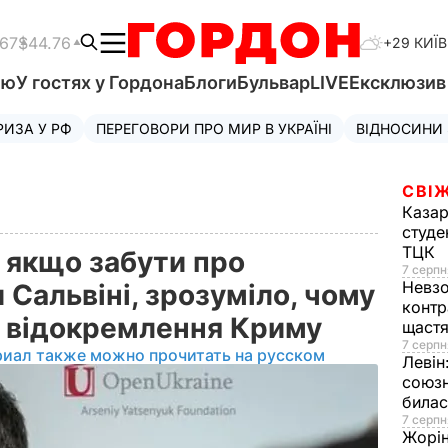
.67
$44.76
+29 КИЇВ
'ю
У гостях у Гордона
Блоги
Бульвар
LIVE
Ексклюзи
РИЗА У РФ
ПЕРЕГОВОРИ ПРО МИР В УКРАЇНІ
ВІДНОСИНИ
СВІЖ
Казар
студе
ТЦК
 якщо забути про
7 серпн
Невз
 Сальвіні, зрозуміло, чому
контр
я відокремлення Криму
щаст
7 серпн
риал также можно прочитать на русском
Левін
союзн
билас
7 серпн
Жорі